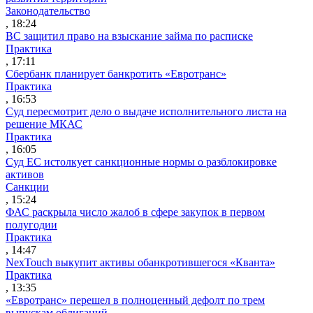
Законодательство
, 18:24
ВС защитил право на взыскание займа по расписке
Практика
, 17:11
Сбербанк планирует банкротить «Евротранс»
Практика
, 16:53
Суд пересмотрит дело о выдаче исполнительного листа на
решение МКАС
Практика
, 16:05
Суд ЕС истолкует санкционные нормы о разблокировке
активов
Санкции
, 15:24
ФАС раскрыла число жалоб в сфере закупок в первом
полугодии
Практика
, 14:47
NexTouch выкупит активы обанкротившегося «Кванта»
Практика
, 13:35
«Евротранс» перешел в полноценный дефолт по трем
выпускам облигаций