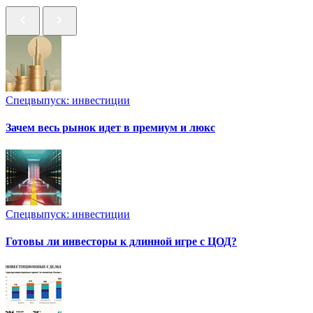
Спецвыпуск: инвестиции
Зачем весь рынок идет в премиум и люкс
Спецвыпуск: инвестиции
Готовы ли инвесторы к длинной игре с ЦОД?