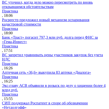
ВС уточнил, когда дело можно пересмотреть по вновь
открывшимся обстоятельствам
Практика
, 18:06
Росреестр предложил новый механизм оспаривания
кадастровой стоимости
Практика
, 18:00
Банк «Траст» погасит 797,3 млн руб. долга перед ФНС за
«Гема-Инвест»
Практика
, 17:51
ВС запретил уравнивать цены участников закупок без учета
НДС
Практика
, 16:26
Аптечная сеть «36,6» выкупила 83 аптеки «Диалога»
Практика
, 16:25
Экс-главу АСВ объявили в розыск по делу о хищении более 4
млрд руб.
Практика
, 15:55
СИП поддержал Роспатент в споре об обозначении
«Нетдолгофф»