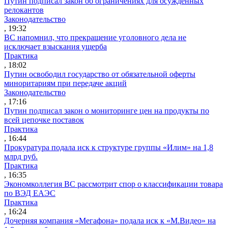
Путин подписал закон об ограничениях для осужденных
релокантов
Законодательство
, 19:32
ВС напомнил, что прекращение уголовного дела не
исключает взыскания ущерба
Практика
, 18:02
Путин освободил государство от обязательной оферты
миноритариям при передаче акций
Законодательство
, 17:16
Путин подписал закон о мониторинге цен на продукты по
всей цепочке поставок
Практика
, 16:44
Прокуратура подала иск к структуре группы «Илим» на 1,8
млрд руб.
Практика
, 16:35
Экономколлегия ВС рассмотрит спор о классификации товара
по ВЭД ЕАЭС
Практика
, 16:24
Дочерняя компания «Мегафона» подала иск к «М.Видео» на