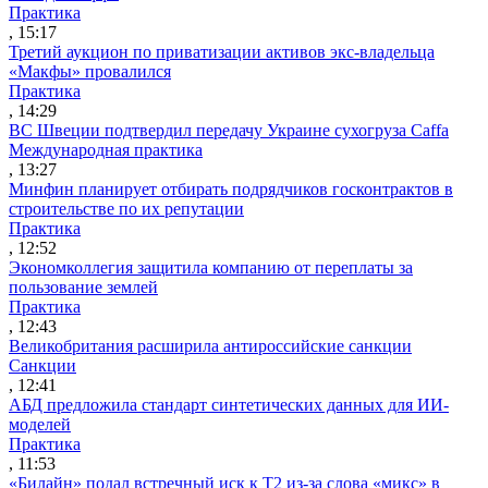
Практика
, 15:17
Третий аукцион по приватизации активов экс-владельца
«Макфы» провалился
Практика
, 14:29
ВС Швеции подтвердил передачу Украине сухогруза Caffa
Международная практика
, 13:27
Минфин планирует отбирать подрядчиков госконтрактов в
строительстве по их репутации
Практика
, 12:52
Экономколлегия защитила компанию от переплаты за
пользование землей
Практика
, 12:43
Великобритания расширила антироссийские санкции
Санкции
, 12:41
АБД предложила стандарт синтетических данных для ИИ-
моделей
Практика
, 11:53
«Билайн» подал встречный иск к Т2 из-за слова «микс» в