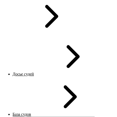
Досье судей
База судов