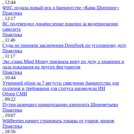
, 12:44
ФНС подала новый иск о банкротстве «Кама Шиппинг»
Практика
, 12:17
ВС подтвердил доначисление пошлин за модернизацию
самолета
Практика
, 11:46
Суды не приняли заключения DeepSeek по уголовному делу
Практика
, 11:17
Экс-глава Mind Money признала вину по делу о хищении и
дала показания на других фигурантов
Практика
, 10:44
Утренний обзор за 7 августа: смягчение банкротства для
селлеров и требования для статуса нацмодели ИИ
Обзор СМИ
, 09:22
Путин разрешил приватизацию аэропорта Шереметьево
Практика
, 19:07
Wildberries начнет страховать товары от ударов дронов
Практика
, 18:56