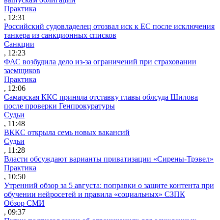
Практика
, 12:31
Российский судовладелец отозвал иск к ЕС после исключения
танкера из санкционных списков
Санкции
, 12:23
ФАС возбудила дело из-за ограничений при страховании
заемщиков
Практика
, 12:06
Самарская ККС приняла отставку главы облсуда Шилова
после проверки Генпрокуратуры
Судьи
, 11:48
ВККС открыла семь новых вакансий
Судьи
, 11:28
Власти обсуждают варианты приватизации «Сирены-Трэвел»
Практика
, 10:50
Утренний обзор за 5 августа: поправки о защите контента при
обучении нейросетей и правила «социальных» СЗПК
Обзор СМИ
, 09:37