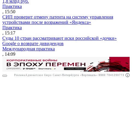
1,8 млрд руб.
Практика
, 15:50
СИП проверит отмену патента на систему управления
устройствами после возражений «Яндекса»
Практика
, 15:17
Суды 10 стран рассматривают иски российской «дочки»
Google о возврате дивидендов
Международная практика
, 14:09
Реклама
Адвокатское бюро Санкт-Петербурга «Вертикаль» ИНН 7841290773
Реклама
ООО "Право.ру" ИНН: 7704835288