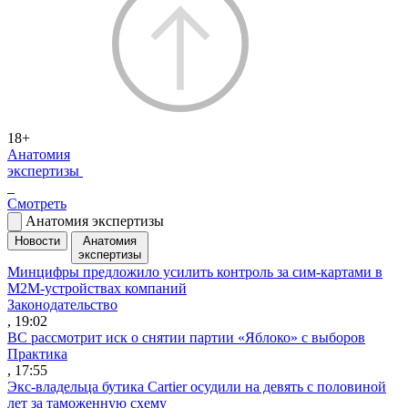
18+
Анатомия
экспертизы
Смотреть
Анатомия экспертизы
Новости
Анатомия
экспертизы
Минцифры предложило усилить контроль за сим-картами в
M2M-устройствах компаний
Законодательство
, 19:02
ВС рассмотрит иск о снятии партии «Яблоко» с выборов
Практика
, 17:55
Экс-владельца бутика Cartier осудили на девять с половиной
лет за таможенную схему