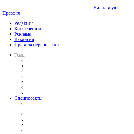
На главную
Право.ru
Редакция
Конференции
Реклама
Вакансии
Правила перепечатки
Темы
Практика
Законодательство
Процесс
Исследования
Рынок юридических услуг
Юридическое сообщество
Важнейшие правовые темы в прессе
Спецпроекты
Подкаст «В здравом уме
и твёрдой памяти»
Legal Design
Банкротная панорама
Советы для литигаторов
Сговоры на торгах