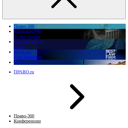
Право-300
Юррынок РФ:
35 лет спустя
Экологическое
право
Best Law
Firm Marketing
ПМЮФ 2026
ПРАВО.ru
Право-300
Конференции