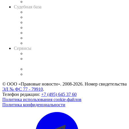
Авто
Судебная база
Картотека арбитражных дел
Решения арбитражных судов
Календарь рассмотрения арбитражных дел
Досье судей
Информация о судах
RSS лента новостей
Вакансии для юристов
Сервисы
Справочно-правовая система
Casebook: мониторинг дел
и компаний
Caselook: поиск и анализ практики
CASE.ONE: управление юридической службой
© ООО «Правовые новости». 2008-2026.
Номер свидетельства
ЭЛ № ФС 77 - 79910
.
Телефон редакции:
+7 (495) 645 37 60
Политика использования cookie-файлов
Политика конфиденциальности