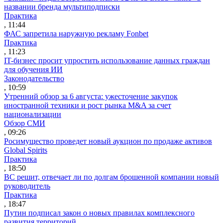
названии бренда мультиподписки
Практика
, 11:44
ФАС запретила наружную рекламу Fonbet
Практика
, 11:23
IT-бизнес просит упростить использование данных граждан
для обучения ИИ
Законодательство
, 10:59
Утренний обзор за 6 августа: ужесточение закупок
иностранной техники и рост рынка M&A за счет
национализации
Обзор СМИ
, 09:26
Росимущество проведет новый аукцион по продаже активов
Global Spirits
Практика
, 18:50
ВС решит, отвечает ли по долгам брошенной компании новый
руководитель
Практика
, 18:47
Путин подписал закон о новых правилах комплексного
развития территорий