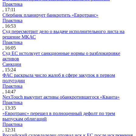
Практика
, 17:11
Сбербанк планирует банкротить «Евротранс»
Практика
, 16:53
Суд пересмотрит дело о выдаче исполнительного листа на
решение МКАС
Практика
, 16:05
Суд ЕС истолкует санкционные нормы о разблокировке
активов
Санкции
, 15:24
ФАС раскрыла число жалоб в сфере закупок в первом
полугодии
Практика
, 14:47
NexTouch выкупит активы обанкротившегося «Кванта»
Практика
, 13:35
«Евротранс» перешел в полноценный дефолт по трем
выпускам облигаций
Практика
, 12:31
Российский судовладелец отозвал иск к ЕС после исключения