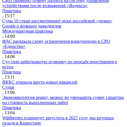
СИП проверит отмену патента на систему управления
устройствами после возражений «Яндекса»
Практика
, 15:17
Суды 10 стран рассматривают иски российской «дочки»
Google о возврате дивидендов
Международная практика
, 14:09
ФАС раскрыла схему ограничения конкуренции в СРО
«Единство»
Практика
, 14:08
Суд снял арбитражную оговорку по просьбе иностранного
истца
Практика
, 13:11
ВККС открыла шесть новых вакансий
Судьи
, 13:06
Экономколлегия решит, можно ли уменьшить сумму гарантии
на стоимость выполненных работ
Практика
, 13:04
Wildberries планирует запустить в 2027 году два крупных
склада в Казахстане