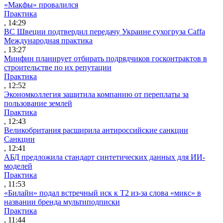
«Макфы» провалился
Практика
, 14:29
ВС Швеции подтвердил передачу Украине сухогруза Caffa
Международная практика
, 13:27
Минфин планирует отбирать подрядчиков госконтрактов в
строительстве по их репутации
Практика
, 12:52
Экономколлегия защитила компанию от переплаты за
пользование землей
Практика
, 12:43
Великобритания расширила антироссийские санкции
Санкции
, 12:41
АБД предложила стандарт синтетических данных для ИИ-
моделей
Практика
, 11:53
«Билайн» подал встречный иск к Т2 из-за слова «микс» в
названии бренда мультиподписки
Практика
, 11:44