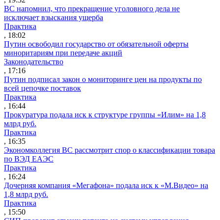
ВС напомнил, что прекращение уголовного дела не
исключает взыскания ущерба
Практика
, 18:02
Путин освободил государство от обязательной оферты
миноритариям при передаче акций
Законодательство
, 17:16
Путин подписал закон о мониторинге цен на продукты по
всей цепочке поставок
Практика
, 16:44
Прокуратура подала иск к структуре группы «Илим» на 1,8
млрд руб.
Практика
, 16:35
Экономколлегия ВС рассмотрит спор о классификации товара
по ВЭД ЕАЭС
Практика
, 16:24
Дочерняя компания «Мегафона» подала иск к «М.Видео» на
1,8 млрд руб.
Практика
, 15:50