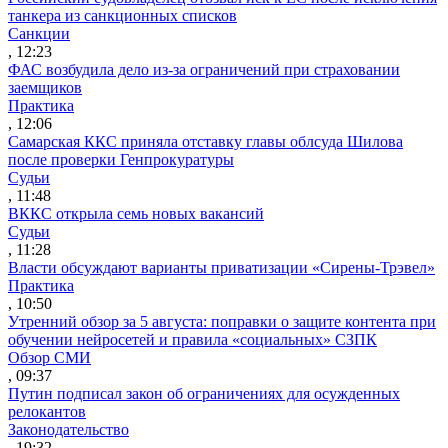
танкера из санкционных списков
Санкции
, 12:23
ФАС возбудила дело из-за ограничений при страховании
заемщиков
Практика
, 12:06
Самарская ККС приняла отставку главы облсуда Шилова
после проверки Генпрокуратуры
Судьи
, 11:48
ВККС открыла семь новых вакансий
Судьи
, 11:28
Власти обсуждают варианты приватизации «Сирены-Трэвел»
Практика
, 10:50
Утренний обзор за 5 августа: поправки о защите контента при
обучении нейросетей и правила «социальных» СЗПК
Обзор СМИ
, 09:37
Путин подписал закон об ограничениях для осужденных
релокантов
Законодательство
, 19:32