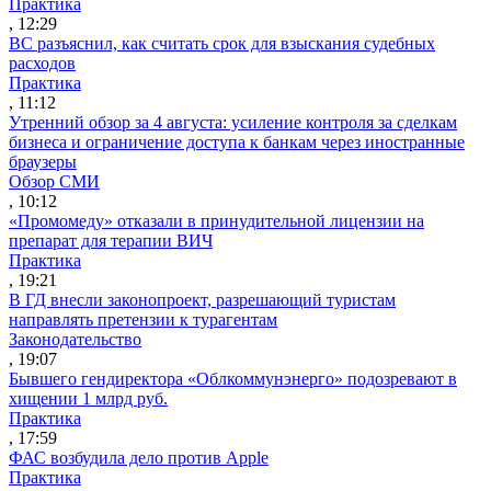
Практика
, 12:29
ВС разъяснил, как считать срок для взыскания судебных
расходов
Практика
, 11:12
Утренний обзор за 4 августа: усиление контроля за сделкам
бизнеса и ограничение доступа к банкам через иностранные
браузеры
Обзор СМИ
, 10:12
«Промомеду» отказали в принудительной лицензии на
препарат для терапии ВИЧ
Практика
, 19:21
В ГД внесли законопроект, разрешающий туристам
направлять претензии к турагентам
Законодательство
, 19:07
Бывшего гендиректора «Облкоммунэнерго» подозревают в
хищении 1 млрд руб.
Практика
, 17:59
ФАС возбудила дело против Apple
Практика