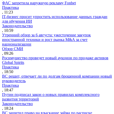
ФАС запретила наружную рекламу Fonbet
Практика
, 11:23
IT-бизнес просит упростить использование данных граждан
для обучения ИИ
Законодательство
, 10:59
Утренний обзор за 6 августа: ужесточение закупок
иностранной техники и рост рынка M&A за счет
национализации
Обзор СМИ
, 09:26
Росимущество проведет новый аукцион по продаже активов
Global Spirits
Практика
, 18:50
ВС решит, отвечает ли по долгам брошенной компании новый
руководитель
Практика
, 18:47
Путин подписал закон о новых правилах комплексного
развития территорий
Законодательство
, 18:24
ВС защитил право на взыскание займа по расписке