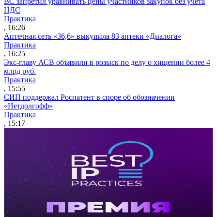
ВС запретил уравнивать цены участников закупок без учета
НДС
Практика
, 16:26
Аптечная сеть «36,6» выкупила 83 аптеки «Диалога»
Практика
, 16:25
Экс-главу АСВ объявили в розыск по делу о хищении более 4
млрд руб.
Практика
, 15:55
СИП поддержал Роспатент в споре об обозначении
«Нетдолгофф»
Практика
, 15:17