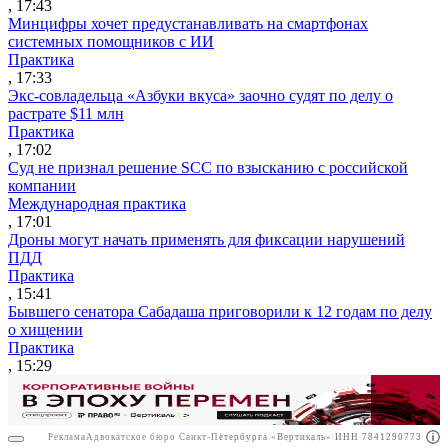
, 17:43
Минцифры хочет предустанавливать на смартфонах
системных помощников с ИИ
Практика
, 17:33
Экс-совладельца «Азбуки вкуса» заочно судят по делу о
растрате $11 млн
Практика
, 17:02
Суд не признал решение SCC по взысканию с российской
компании
Международная практика
, 17:01
Дроны могут начать применять для фиксации нарушений
ПДД
Практика
, 15:41
Бывшего сенатора Сабадаша приговорили к 12 годам по делу
о хищении
Практика
, 15:29
Реклама
Адвокатское бюро Санкт-Петербурга «Вертикаль» ИНН 7841290773
Реклама
АО"Право.ру" ИНН: 7708095468