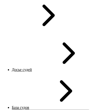
Досье судей
База судов