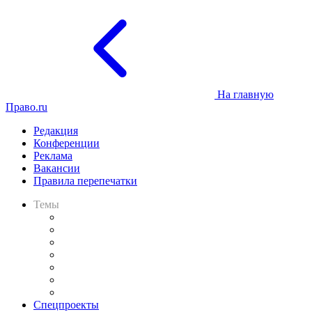
На главную
Право.ru
Редакция
Конференции
Реклама
Вакансии
Правила перепечатки
Темы
Практика
Законодательство
Процесс
Исследования
Рынок юридических услуг
Юридическое сообщество
Важнейшие правовые темы в прессе
Спецпроекты