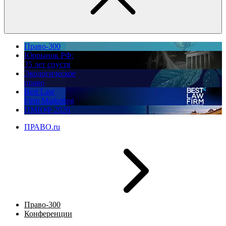
Право-300
Юррынок РФ:
35 лет спустя
Экологическое
право
Best Law
Firm Marketing
ПМЮФ 2026
ПРАВО.ru
Право-300
Конференции