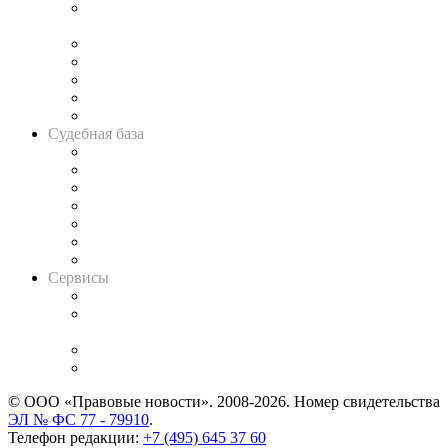
Подкаст «В здравом уме
и твёрдой памяти»
Legal Design
Банкротная панорама
Советы для литигаторов
Сговоры на торгах
Авто
Судебная база
Картотека арбитражных дел
Решения арбитражных судов
Календарь рассмотрения арбитражных дел
Досье судей
Информация о судах
RSS лента новостей
Вакансии для юристов
Сервисы
Справочно-правовая система
Casebook: мониторинг дел
и компаний
Caselook: поиск и анализ практики
CASE.ONE: управление юридической службой
© ООО «Правовые новости». 2008-2026.
Номер свидетельства
ЭЛ № ФС 77 - 79910
.
Телефон редакции:
+7 (495) 645 37 60