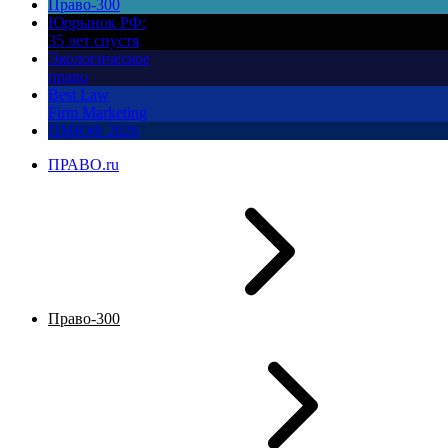
Право-300
Юррынок РФ:
35 лет спустя
Экологическое
право
Best Law
Firm Marketing
ПМЮФ 2026
ПРАВО.ru
Право-300