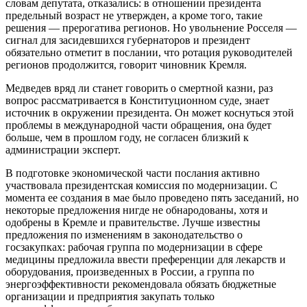
словам депутата, отказались: в отношении президента
предельный возраст не утвержден, а кроме того, такие
решения — прерогатива регионов. Но увольнение Росселя —
сигнал для засидевшихся губернаторов и президент
обязательно отметит в послании, что ротация руководителей
регионов продолжится, говорит чиновник Кремля.
Медведев вряд ли станет говорить о смертной казни, раз
вопрос рассматривается в Конституционном суде, знает
источник в окружении президента. Он может коснуться этой
проблемы в международной части обращения, она будет
больше, чем в прошлом году, не согласен близкий к
администрации эксперт.
В подготовке экономической части послания активно
участвовала президентская комиссия по модернизации. С
момента ее создания в мае было проведено пять заседаний, но
некоторые предложения нигде не обнародованы, хотя и
одобрены в Кремле и правительстве. Лучше известны
предложения по изменениям в законодательство о
госзакупках: рабочая группа по модернизации в сфере
медицины предложила ввести преференции для лекарств и
оборудования, произведенных в России, а группа по
энергоэффективности рекомендовала обязать бюджетные
организации и предприятия закупать только