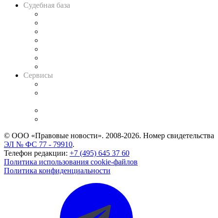
Судебная база
Картотека арбитражных дел
Решения арбитражных судов
Календарь рассмотрения арбитражных дел
Досье судей
Информация о судах
RSS лента новостей
Вакансии для юристов
Сервисы
Справочно-правовая система
Casebook: мониторинг дел
и компаний
Caselook: поиск и анализ практики
CASE.ONE: управление юридической службой
© ООО «Правовые новости». 2008-2026.
Номер свидетельства
ЭЛ № ФС 77 - 79910
.
Телефон редакции:
+7 (495) 645 37 60
Политика использования cookie-файлов
Политика конфиденциальности