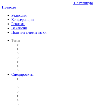
На главную
Право.ru
Редакция
Конференции
Реклама
Вакансии
Правила перепечатки
Темы
Практика
Законодательство
Процесс
Исследования
Рынок юридических услуг
Юридическое сообщество
Важнейшие правовые темы в прессе
Спецпроекты
Подкаст «В здравом уме
и твёрдой памяти»
Legal Design
Банкротная панорама
Советы для литигаторов
Сговоры на торгах
Авто