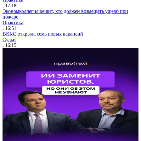
, 17:18
Экономколлегия решит, кто должен возмещать ущерб при
пожаре
Практика
, 16:51
ВККС открыла семь новых вакансий
Судьи
, 16:15