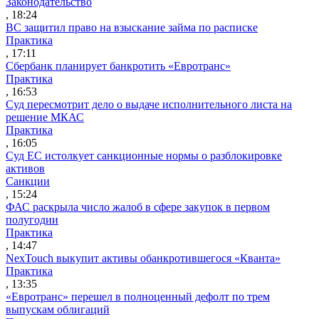
Законодательство
, 18:24
ВС защитил право на взыскание займа по расписке
Практика
, 17:11
Сбербанк планирует банкротить «Евротранс»
Практика
, 16:53
Суд пересмотрит дело о выдаче исполнительного листа на
решение МКАС
Практика
, 16:05
Суд ЕС истолкует санкционные нормы о разблокировке
активов
Санкции
, 15:24
ФАС раскрыла число жалоб в сфере закупок в первом
полугодии
Практика
, 14:47
NexTouch выкупит активы обанкротившегося «Кванта»
Практика
, 13:35
«Евротранс» перешел в полноценный дефолт по трем
выпускам облигаций