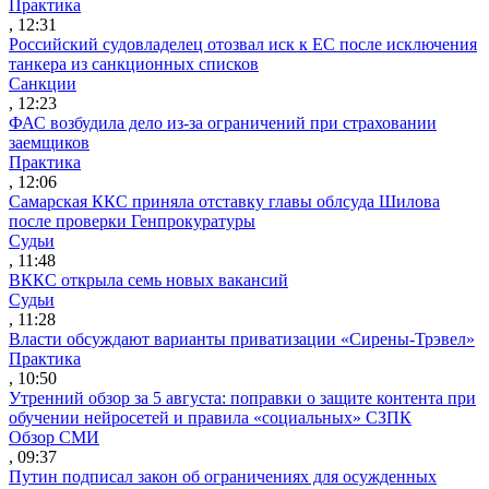
Практика
, 12:31
Российский судовладелец отозвал иск к ЕС после исключения
танкера из санкционных списков
Санкции
, 12:23
ФАС возбудила дело из-за ограничений при страховании
заемщиков
Практика
, 12:06
Самарская ККС приняла отставку главы облсуда Шилова
после проверки Генпрокуратуры
Судьи
, 11:48
ВККС открыла семь новых вакансий
Судьи
, 11:28
Власти обсуждают варианты приватизации «Сирены-Трэвел»
Практика
, 10:50
Утренний обзор за 5 августа: поправки о защите контента при
обучении нейросетей и правила «социальных» СЗПК
Обзор СМИ
, 09:37
Путин подписал закон об ограничениях для осужденных