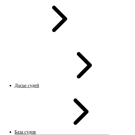
Досье судей
База судов