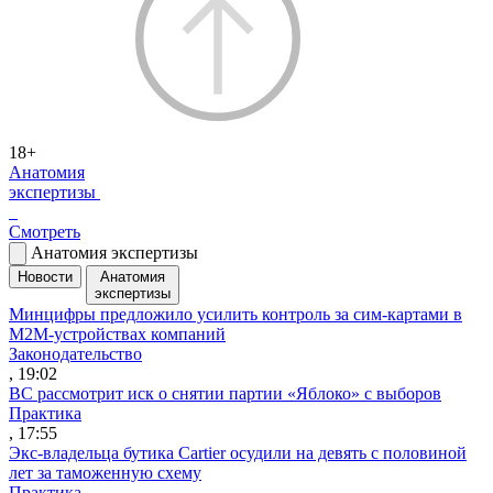
18+
Анатомия
экспертизы
Смотреть
Анатомия экспертизы
Новости
Анатомия
экспертизы
Минцифры предложило усилить контроль за сим-картами в
M2M-устройствах компаний
Законодательство
, 19:02
ВС рассмотрит иск о снятии партии «Яблоко» с выборов
Практика
, 17:55
Экс-владельца бутика Cartier осудили на девять с половиной
лет за таможенную схему
Практика