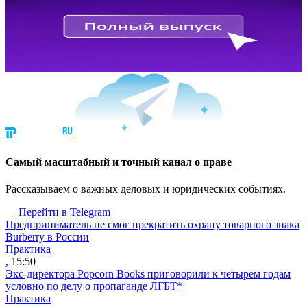
Cамый масштабный и точный канал о праве
Рассказываем о важных деловых и юридических событиях.
Перейти в Telegram
Предприниматель не смог прекратить охрану товарного знака
Burberry в России
Практика
, 15:50
Экс-директора Popcorn Books приговорили к четырем годам
условно по делу о пропаганде ЛГБТ*
Практика