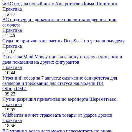
ФНС подала новый иск о банкротстве «Кама Шиппинг»
Практика
, 12:17
ВС подтвердил доначисление пошлин за модернизацию
самолета
Практика
, 11:46
Суды не приняли заключения DeepSeek по уголовному делу
Практика
, 11:17
Экс-глава Mind Money признала вину по делу о хищении и
дала показания на других фигурантов
Практика
, 10:44
Утренний обзор за 7 августа: смягчение банкротства для
селлеров и требования для статуса нацмодели ИИ
Обзор СМИ
, 09:22
Путин разрешил приватизацию аэропорта Шереметьево
Практика
, 19:07
Wildberries начнет страховать товары от ударов дронов
Практика
, 18:56
ВС уточнил, когда дело можно пересмотреть по вновь