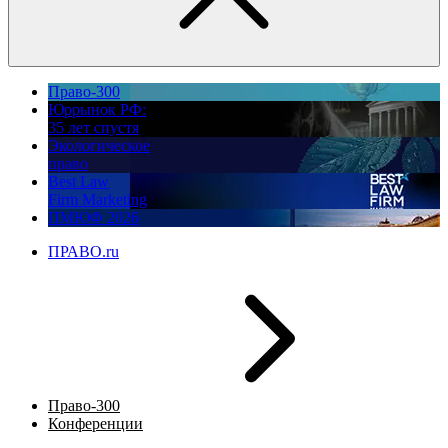
Право-300
Юррынок РФ:
35 лет спустя
Экологическое
право
Best Law
Firm Marketing
ПМЮФ 2026
ПРАВО.ru
Право-300
Конференции