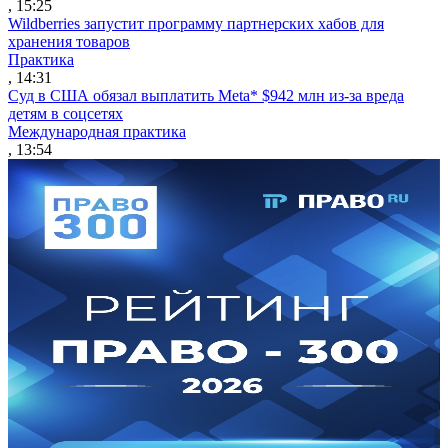
, 15:25
Wildberries запустит программу партнерских хабов для
хранения товаров
Практика
, 14:31
Суд в США обязал выплатить Meta* $942 млн из-за вреда
детям в соцсетях
Международная практика
, 13:54