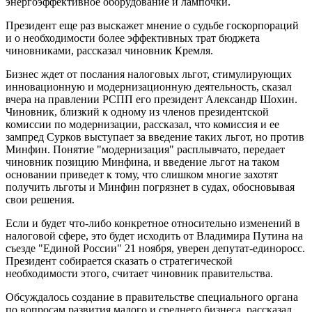
энергоэффективное оборудование и лампочки.
Президент еще раз выскажет мнение о судьбе госкорпораций
и о необходимости более эффективных трат бюджета
чиновниками, рассказал чиновник Кремля.
Бизнес ждет от послания налоговых льгот, стимулирующих
инновационную и модернизационную деятельность, сказал
вчера на правлении РСПП его президент Александр Шохин.
Чиновник, близкий к одному из членов президентской
комиссии по модернизации, рассказал, что комиссия и ее
зампред Сурков выступает за введение таких льгот, но против
Минфин. Понятие "модернизация" расплывчато, передает
чиновник позицию Минфина, и введение льгот на таком
основании приведет к тому, что слишком многие захотят
получить льготы и Минфин погрязнет в судах, обосновывая
свои решения.
Если и будет что-либо конкретное относительно изменений в
налоговой сфере, это будет исходить от Владимира Путина на
съезде "Единой России" 21 ноября, уверен депутат-единоросс.
Президент собирается сказать о стратегической
необходимости этого, считает чиновник правительства.
Обсуждалось создание в правительстве специального органа
по вопросам развития малого и среднего бизнеса, рассказал