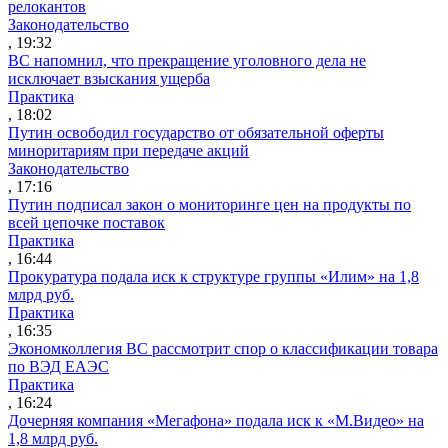
релокантов
Законодательство
, 19:32
ВС напомнил, что прекращение уголовного дела не
исключает взыскания ущерба
Практика
, 18:02
Путин освободил государство от обязательной оферты
миноритариям при передаче акций
Законодательство
, 17:16
Путин подписал закон о мониторинге цен на продукты по
всей цепочке поставок
Практика
, 16:44
Прокуратура подала иск к структуре группы «Илим» на 1,8
млрд руб.
Практика
, 16:35
Экономколлегия ВС рассмотрит спор о классификации товара
по ВЭД ЕАЭС
Практика
, 16:24
Дочерняя компания «Мегафона» подала иск к «М.Видео» на
1,8 млрд руб.