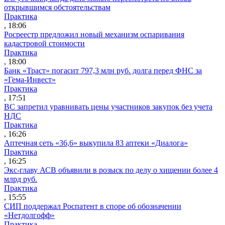
открывшимся обстоятельствам
Практика
, 18:06
Росреестр предложил новый механизм оспаривания
кадастровой стоимости
Практика
, 18:00
Банк «Траст» погасит 797,3 млн руб. долга перед ФНС за
«Гема-Инвест»
Практика
, 17:51
ВС запретил уравнивать цены участников закупок без учета
НДС
Практика
, 16:26
Аптечная сеть «36,6» выкупила 83 аптеки «Диалога»
Практика
, 16:25
Экс-главу АСВ объявили в розыск по делу о хищении более 4
млрд руб.
Практика
, 15:55
СИП поддержал Роспатент в споре об обозначении
«Нетдолгофф»
Практика