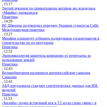
, 15:17
Третий аукцион по приватизации активов экс-владельца
«Макфы» провалился
Практика
, 14:29
ВС Швеции подтвердил передачу Украине сухогруза Caffa
Международная практика
, 13:27
Минфин планирует отбирать подрядчиков госконтрактов в
строительстве по их репутации
Практика
, 12:52
Экономколлегия защитила компанию от переплаты за
пользование землей
Практика
, 12:43
Великобритания расширила антироссийские санкции
Санкции
, 12:41
АБД предложила стандарт синтетических данных для ИИ-
моделей
Практика
, 11:53
«Билайн» подал встречный иск к Т2 из-за слова «микс» в