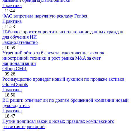
названии бренда мультиподписки
Практика
, 11:44
ФАС запретила наружную рекламу Fonbet
Практика
, 11:23
IT-бизнес просит упростить использование данных граждан
для обучения ИИ
Законодательство
, 10:59
Утренний обзор за 6 августа: ужесточение закупок
иностранной техники и рост рынка M&A за счет
национализации
Обзор СМИ
, 09:26
Росимущество проведет новый аукцион по продаже активов
Global Spirits
Практика
, 18:50
ВС решит, отвечает ли по долгам брошенной компании новый
руководитель
Практика
, 18:47
Путин подписал закон о новых правилах комплексного
развития территорий