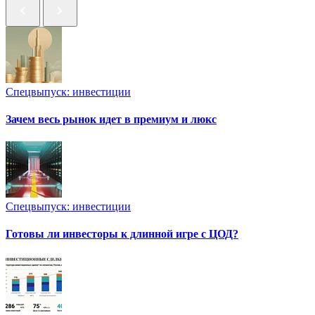
Спецвыпуск: инвестиции
Зачем весь рынок идет в премиум и люкс
Спецвыпуск: инвестиции
Готовы ли инвесторы к длинной игре с ЦОД?