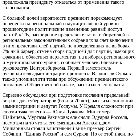
предложила президенту отказаться от применения такого
голосования.
С большой долей вероятности президент порекомендует
перенести на региональный и муниципальный уровни
прошлогодние политические изменения: равный доступ
партий к ТВ, расширение представительства избирателей в
региональных законодательных собраниях за счет включения
в них представителей партий, не преодолевших на выборах
7%-ный барьер, отмена сбора подписей для партий, имеющих
фракции в областных парламентах, на выборах регионального
и муниципального уровня, сообщает человек, близкий к
руководству Центризбиркома. Первый заместитель
руководителя администрации президента Владислав Сурков
также упоминал эти темы при обсуждении президентского
послания в Общественной палате, рассказал член палаты.
Серьезно обсуждался при подготовке послания предельный
возраст для губернаторов (65 или 70 лет), рассказал чиновник
администрации и депутат Госдумы. У Кремля сложности при
снятии тяжеловесов — Юрия Лужкова, Минтимера
Шаймиева, Муртазы Рахимова; еле сняли Эдуарда Росселя,
несмотря на то что за его сменщиком Александром
Мишариным стояли влиятельный вице-премьер Сергей
Собянин, "Единая Россия" и сам Сурков. Но от этой идеи, по