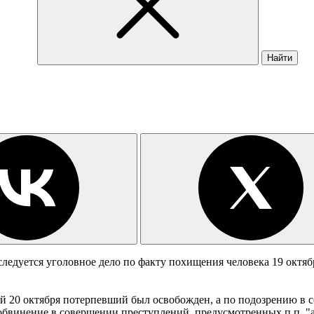
Найти
дуется уголовное дело по факту похищения человека 19 октябр
й 20 октября потерпевший был освобожден, а по подозрению в 
бвинение в совершении преступлений, предусмотренных п.п. "а, г