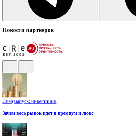
Новости партнеров
Спецвыпуск: инвестиции
Зачем весь рынок идет в премиум и люкс