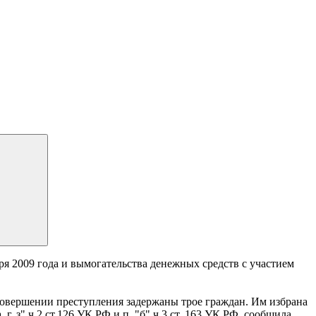
я 2009 года и вымогательства денежных средств с участием
совершении преступления задержаны трое граждан. Им избрана
, з" ч.2 ст.126 УК РФ и п. "б" ч.3 ст. 163 УК РФ, сообщила