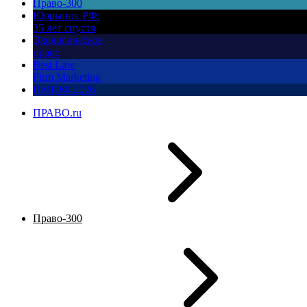
Право-300
Юррынок РФ:
35 лет спустя
Экологическое
право
Best Law
Firm Marketing
ПМЮФ 2026
ПРАВО.ru
Право-300