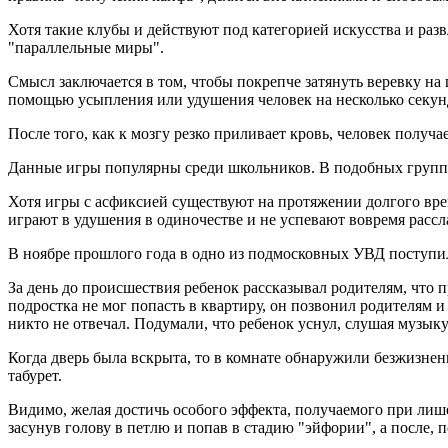
Хотя такие клубы и действуют под категорией искусства и раз
"параллельные миры".
Смысл заключается в том, чтобы покрепче затянуть веревку на 
помощью усыпления или удушения человек на несколько секунд т
После того, как к мозгу резко приливает кровь, человек получ
Данные игры популярны среди школьников. В подобных группах
Хотя игры с асфиксией существуют на протяжении долгого врем
играют в удушения в одиночестве и не успевают вовремя рассл
В ноябре прошлого года в одно из подмосковных УВД поступил
За день до происшествия ребенок рассказывал родителям, что п
подростка не мог попасть в квартиру, он позвонил родителям и
никто не отвечал. Подумали, что ребенок уснул, слушая музык
Когда дверь была вскрыта, то в комнате обнаружили безжизнен
табурет.
Видимо, желая достичь особого эффекта, получаемого при лишен
засунув голову в петлю и попав в стадию "эйфории", а после, п