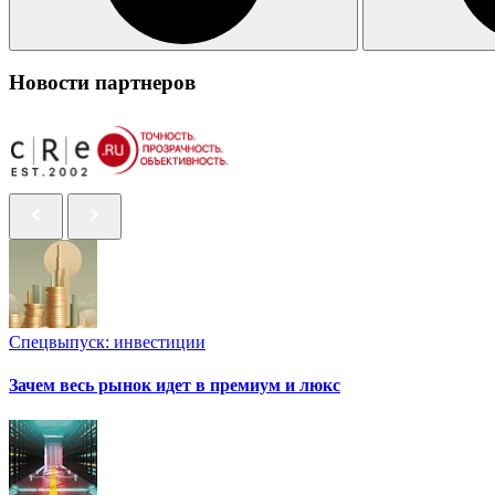
Новости партнеров
Спецвыпуск: инвестиции
Зачем весь рынок идет в премиум и люкс