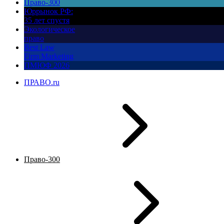
Право-300
Юррынок РФ:
35 лет спустя
Экологическое
право
Best Law
Firm Marketing
ПМЮФ 2026
ПРАВО.ru
Право-300