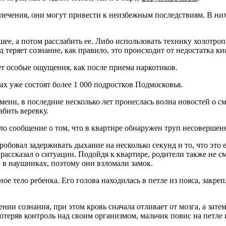
влечения, они могут привести к неизбежным последствиям. В них
шее, а потом расслабить ее. Либо использовать технику холотроп
еряет сознание, как правило, это происходит от недостатка кис
ает особые ощущения, как после приема наркотиков.
 уже состоят более 1 000 подростков Подмосковья.
ени, в последние несколько лет пронеслась волна новостей о см
абить веревку.
о сообщение о том, что в квартире обнаружен труп несовершенн
робовал задерживать дыхание на несколько секунд и то, что это
 рассказал о ситуации. Подойдя к квартире, родители также не с
у в наушниках, поэтому они взломали замок.
ное тело ребенка. Его голова находилась в петле из пояса, зак
ии сознания, при этом кровь сначала отливает от мозга, а затем
отеряв контроль над своим организмом, мальчик повис на петле и