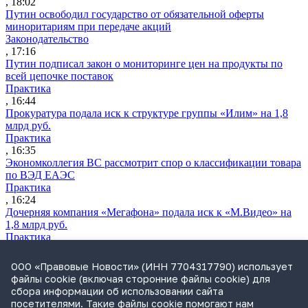
, 18:02
Путин освободил государство от обязательной оферты
миноритариям при передаче акций
Законодательство
, 17:16
Путин подписал закон о мониторинге цен на продукты по
всей цепочке поставок
Практика
, 16:44
Прокуратура подала иск к структуре группы «Илим» на 1,8
млрд руб.
Практика
, 16:35
Экономколлегия ВС рассмотрит спор о классификации товара
по ВЭД ЕАЭС
Практика
, 16:24
Дочерняя компания «Мегафона» подала иск к «М.Видео» на
1,8 млрд руб.
Практика
, 15:50
СИП проверит отмену патента на систему управления
ООО «Правовые Новости» (ИНН 7704317790) использует
устройствами после возражений «Яндекса»
файлы cookie (включая сторонние файлы cookie) для
Практика
сбора информации об использовании сайта
, 15:17
посетителями. Такие файлы cookie помогают нам