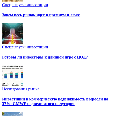
Спецвыпуск: инвестиции
Зачем весь рынок идет в премиум и люкс
Спецвыпуск: инвестиции
Готовы ли инвесторы к длинной игре с ЦОД?
Исследования рынка
Инвестиции в коммерческую недвижимость выросли на
37%: CMWP подвели итоги полугодия