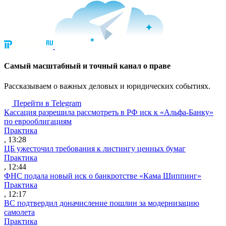
Cамый масштабный и точный канал о праве
Рассказываем о важных деловых и юридических событиях.
Перейти в Telegram
Кассация разрешила рассмотреть в РФ иск к «Альфа-Банку»
по еврооблигациям
Практика
, 13:28
ЦБ ужесточил требования к листингу ценных бумаг
Практика
, 12:44
ФНС подала новый иск о банкротстве «Кама Шиппинг»
Практика
, 12:17
ВС подтвердил доначисление пошлин за модернизацию
самолета
Практика