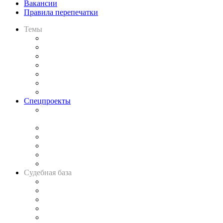
Вакансии
Правила перепечатки
Темы
Практика
Законодательство
Процесс
Исследования
Рынок юридических услуг
Юридическое сообщество
Важнейшие правовые темы в прессе
Спецпроекты
Подкаст «В здравом уме
и твёрдой памяти»
Legal Design
Банкротная панорама
Советы для литигаторов
Сговоры на торгах
Авто
Судебная база
Картотека арбитражных дел
Решения арбитражных судов
Календарь рассмотрения арбитражных дел
Досье судей
Информация о судах