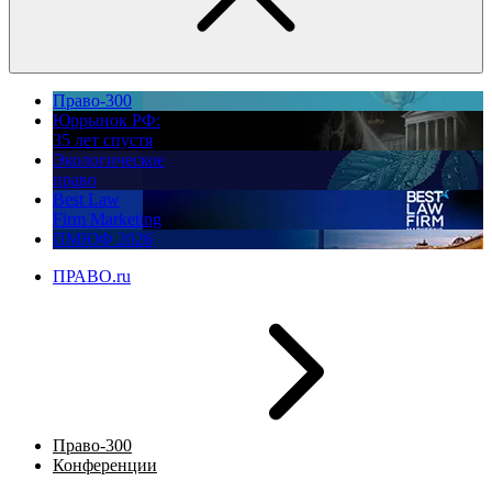
Право-300
Юррынок РФ:
35 лет спустя
Экологическое
право
Best Law
Firm Marketing
ПМЮФ 2026
ПРАВО.ru
Право-300
Конференции