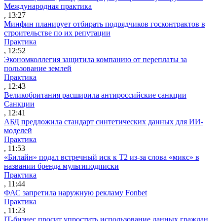
Международная практика
, 13:27
Минфин планирует отбирать подрядчиков госконтрактов в
строительстве по их репутации
Практика
, 12:52
Экономколлегия защитила компанию от переплаты за
пользование землей
Практика
, 12:43
Великобритания расширила антироссийские санкции
Санкции
, 12:41
АБД предложила стандарт синтетических данных для ИИ-
моделей
Практика
, 11:53
«Билайн» подал встречный иск к Т2 из-за слова «микс» в
названии бренда мультиподписки
Практика
, 11:44
ФАС запретила наружную рекламу Fonbet
Практика
, 11:23
IT-бизнес просит упростить использование данных граждан