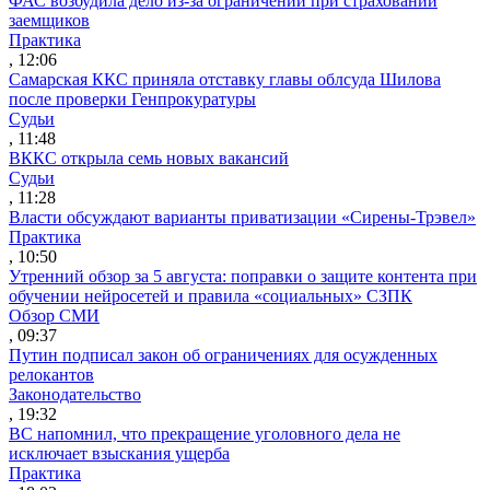
ФАС возбудила дело из-за ограничений при страховании
заемщиков
Практика
, 12:06
Самарская ККС приняла отставку главы облсуда Шилова
после проверки Генпрокуратуры
Судьи
, 11:48
ВККС открыла семь новых вакансий
Судьи
, 11:28
Власти обсуждают варианты приватизации «Сирены-Трэвел»
Практика
, 10:50
Утренний обзор за 5 августа: поправки о защите контента при
обучении нейросетей и правила «социальных» СЗПК
Обзор СМИ
, 09:37
Путин подписал закон об ограничениях для осужденных
релокантов
Законодательство
, 19:32
ВС напомнил, что прекращение уголовного дела не
исключает взыскания ущерба
Практика