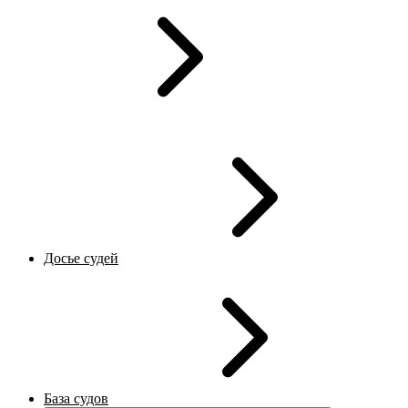
Досье судей
База судов