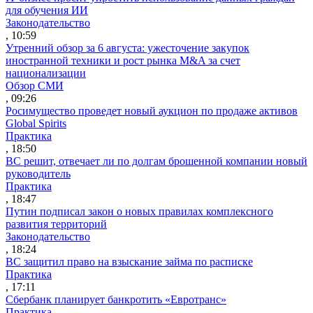
для обучения ИИ
Законодательство
, 10:59
Утренний обзор за 6 августа: ужесточение закупок
иностранной техники и рост рынка M&A за счет
национализации
Обзор СМИ
, 09:26
Росимущество проведет новый аукцион по продаже активов
Global Spirits
Практика
, 18:50
ВС решит, отвечает ли по долгам брошенной компании новый
руководитель
Практика
, 18:47
Путин подписал закон о новых правилах комплексного
развития территорий
Законодательство
, 18:24
ВС защитил право на взыскание займа по расписке
Практика
, 17:11
Сбербанк планирует банкротить «Евротранс»
Практика