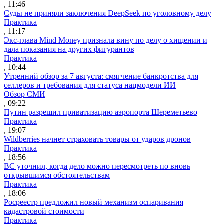
, 11:46
Суды не приняли заключения DeepSeek по уголовному делу
Практика
, 11:17
Экс-глава Mind Money признала вину по делу о хищении и
дала показания на других фигурантов
Практика
, 10:44
Утренний обзор за 7 августа: смягчение банкротства для
селлеров и требования для статуса нацмодели ИИ
Обзор СМИ
, 09:22
Путин разрешил приватизацию аэропорта Шереметьево
Практика
, 19:07
Wildberries начнет страховать товары от ударов дронов
Практика
, 18:56
ВС уточнил, когда дело можно пересмотреть по вновь
открывшимся обстоятельствам
Практика
, 18:06
Росреестр предложил новый механизм оспаривания
кадастровой стоимости
Практика