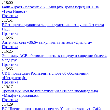
, 18:00
Банк «Траст» погасит 797,3 млн руб. долга перед ФНС за
«Гема-Инвест»
Практика
, 17:51
ВС запретил уравнивать цены участников закупок без учета
НДС
Практика
, 16:26
Аптечная сеть «36,6» выкупила 83 аптеки «Диалога»
Практика
, 16:25
Экс-главу АСВ объявили в розыск по делу о хищении более 4
млрд руб.
Практика
, 15:55
СИП поддержал Роспатент в споре об обозначении
«Нетдолгофф»
Практика
, 15:17
Третий аукцион по приватизации активов экс-владельца
«Макфы» провалился
Практика
, 14:29
ВС Швеции подтвердил передачу Украине сухогруза Caffa