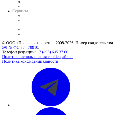
RSS лента новостей
Вакансии для юристов
Сервисы
Справочно-правовая система
Casebook: мониторинг дел
и компаний
Caselook: поиск и анализ практики
CASE.ONE: управление юридической службой
© ООО «Правовые новости». 2008-2026.
Номер свидетельства
ЭЛ № ФС 77 - 79910
.
Телефон редакции:
+7 (495) 645 37 60
Политика использования cookie-файлов
Политика конфиденциальности