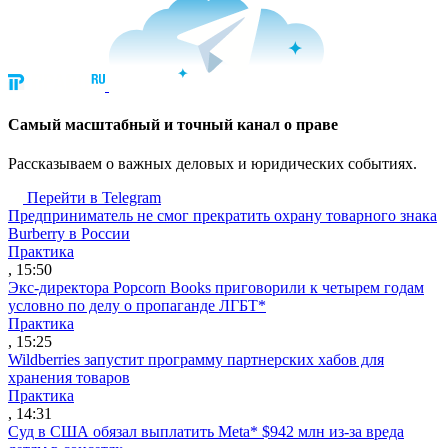
Cамый масштабный и точный канал о праве
Рассказываем о важных деловых и юридических событиях.
Перейти в Telegram
Предприниматель не смог прекратить охрану товарного знака
Burberry в России
Практика
, 15:50
Экс-директора Popcorn Books приговорили к четырем годам
условно по делу о пропаганде ЛГБТ*
Практика
, 15:25
Wildberries запустит программу партнерских хабов для
хранения товаров
Практика
, 14:31
Суд в США обязал выплатить Meta* $942 млн из-за вреда