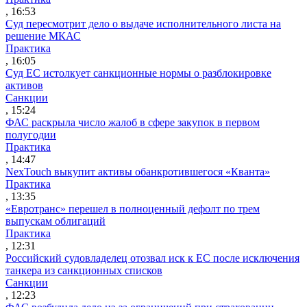
, 16:53
Суд пересмотрит дело о выдаче исполнительного листа на
решение МКАС
Практика
, 16:05
Суд ЕС истолкует санкционные нормы о разблокировке
активов
Санкции
, 15:24
ФАС раскрыла число жалоб в сфере закупок в первом
полугодии
Практика
, 14:47
NexTouch выкупит активы обанкротившегося «Кванта»
Практика
, 13:35
«Евротранс» перешел в полноценный дефолт по трем
выпускам облигаций
Практика
, 12:31
Российский судовладелец отозвал иск к ЕС после исключения
танкера из санкционных списков
Санкции
, 12:23