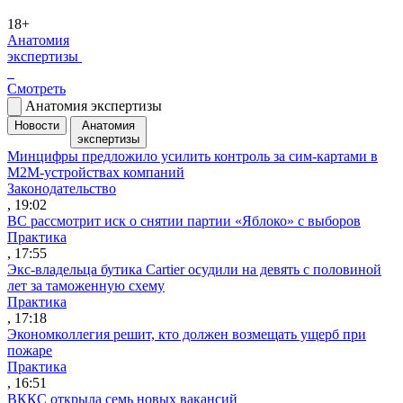
18+
Анатомия
экспертизы
Смотреть
Анатомия экспертизы
Новости
Анатомия
экспертизы
Минцифры предложило усилить контроль за сим-картами в
M2M-устройствах компаний
Законодательство
, 19:02
ВС рассмотрит иск о снятии партии «Яблоко» с выборов
Практика
, 17:55
Экс-владельца бутика Cartier осудили на девять с половиной
лет за таможенную схему
Практика
, 17:18
Экономколлегия решит, кто должен возмещать ущерб при
пожаре
Практика
, 16:51
ВККС открыла семь новых вакансий