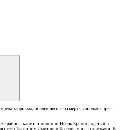
вреда здоровью, повлекшего его смерть, сообщает пресс-
же района, капитан милиции Игорь Еремин, одетый в
ерситета 18-летним Дмитрием Козловым и его друзьями. В