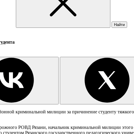
Найти
тудента
айонной криминальной милиции за причинение студенту тяжкого 
орожного РОВД Рязани, начальник криминальной милиции этого 
о студентом Рязанского государственного педагогического унив