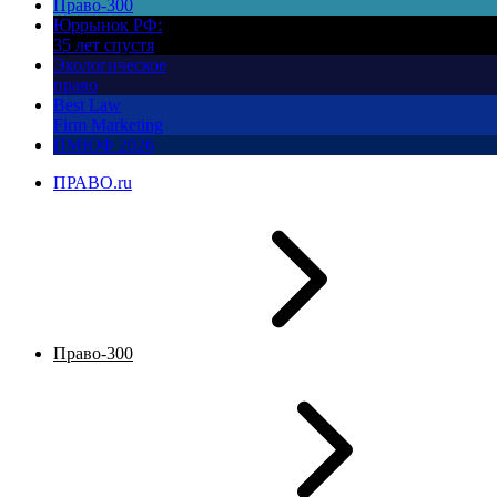
Право-300
Юррынок РФ:
35 лет спустя
Экологическое
право
Best Law
Firm Marketing
ПМЮФ 2026
ПРАВО.ru
Право-300