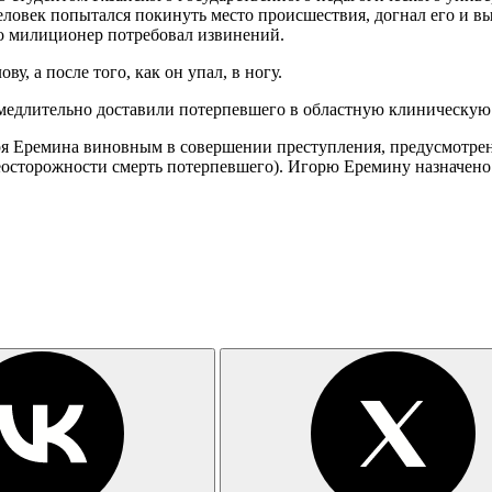
еловек попытался покинуть место происшествия, догнал его и вы
о милиционер потребовал извинений.
у, а после того, как он упал, в ногу.
длительно доставили потерпевшего в областную клиническую бол
 Еремина виновным в совершении преступления, предусмотренн
неосторожности смерть потерпевшего). Игорю Еремину назначено