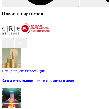
Новости партнеров
Спецвыпуск: инвестиции
Зачем весь рынок идет в премиум и люкс