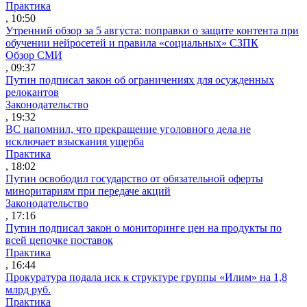
Практика
, 10:50
Утренний обзор за 5 августа: поправки о защите контента при
обучении нейросетей и правила «социальных» СЗПК
Обзор СМИ
, 09:37
Путин подписал закон об ограничениях для осужденных
релокантов
Законодательство
, 19:32
ВС напомнил, что прекращение уголовного дела не
исключает взыскания ущерба
Практика
, 18:02
Путин освободил государство от обязательной оферты
миноритариям при передаче акций
Законодательство
, 17:16
Путин подписал закон о мониторинге цен на продукты по
всей цепочке поставок
Практика
, 16:44
Прокуратура подала иск к структуре группы «Илим» на 1,8
млрд руб.
Практика