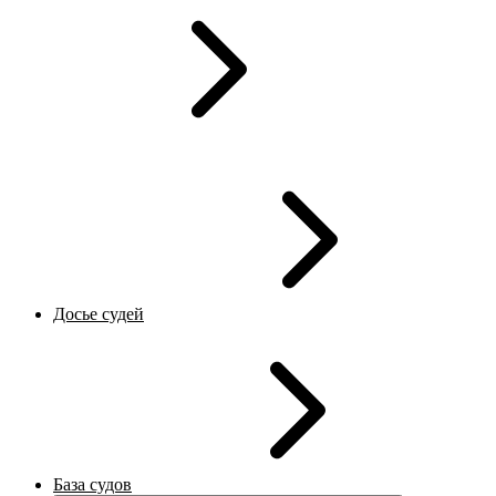
Досье судей
База судов