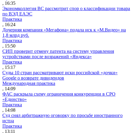
, 16:35
Экономколлегия ВС рассмотрит спор о классификации товара
по ВЭД ЕАЭС
Практика
, 16:24
Дочерняя компания «Мегафона» подала иск к «М.Видео» на
1,8 млрд руб.
Практика
, 15:50
СИП проверит отмену патента на систему управления
устройствами после возражений «Яндекса»
Практика
, 15:17
Суды 10 стран рассматривают иски российской «дочки»
Google о возврате дивидендов
Международная практика
, 14:09
ФАС раскрыла схему ограничения конкуренции в СРО
«Единство»
Практика
, 14:08
Суд снял арбитражную оговорку по просьбе иностранного
истца
Практика
, 13:11