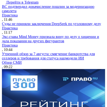
Перейти в Telegram
ВС подтвердил доначисление пошлин за модернизацию
самолета
Практика
, 11:46
Суды не приняли заключения DeepSeek по уголовному делу
Практика
, 11:17
Экс-глава Mind Money признала вину по делу о хищении и
дала показания на других фигурантов
Практика
, 10:44
Утренний обзор за 7 августа: смягчение банкротства для
селлеров и требования для статуса нацмодели ИИ
Обзор СМИ
, 09:22