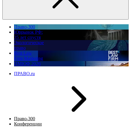
Право-300
Юррынок РФ:
35 лет спустя
Экологическое
право
Best Law
Firm Marketing
ПМЮФ 2026
ПРАВО.ru
Право-300
Конференции