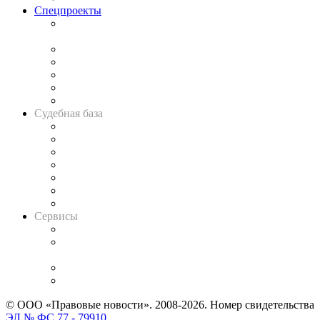
Спецпроекты
Подкаст «В здравом уме
и твёрдой памяти»
Legal Design
Банкротная панорама
Советы для литигаторов
Сговоры на торгах
Авто
Судебная база
Картотека арбитражных дел
Решения арбитражных судов
Календарь рассмотрения арбитражных дел
Досье судей
Информация о судах
RSS лента новостей
Вакансии для юристов
Сервисы
Справочно-правовая система
Casebook: мониторинг дел
и компаний
Caselook: поиск и анализ практики
CASE.ONE: управление юридической службой
© ООО «Правовые новости». 2008-2026.
Номер свидетельства
ЭЛ № ФС 77 - 79910
.