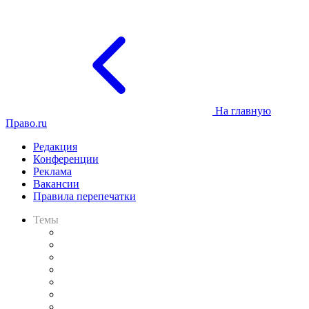
На главную
Право.ru
Редакция
Конференции
Реклама
Вакансии
Правила перепечатки
Темы
Практика
Законодательство
Процесс
Исследования
Рынок юридических услуг
Юридическое сообщество
Важнейшие правовые темы в прессе