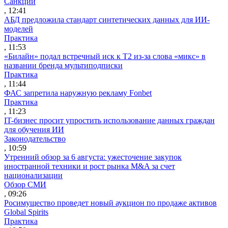
Санкции
, 12:41
АБД предложила стандарт синтетических данных для ИИ-
моделей
Практика
, 11:53
«Билайн» подал встречный иск к Т2 из-за слова «микс» в
названии бренда мультиподписки
Практика
, 11:44
ФАС запретила наружную рекламу Fonbet
Практика
, 11:23
IT-бизнес просит упростить использование данных граждан
для обучения ИИ
Законодательство
, 10:59
Утренний обзор за 6 августа: ужесточение закупок
иностранной техники и рост рынка M&A за счет
национализации
Обзор СМИ
, 09:26
Росимущество проведет новый аукцион по продаже активов
Global Spirits
Практика