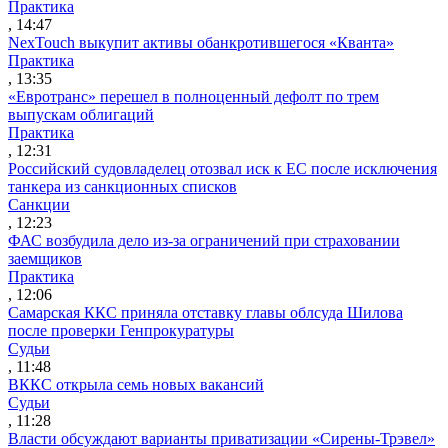
Практика
, 14:47
NexTouch выкупит активы обанкротившегося «Кванта»
Практика
, 13:35
«Евротранс» перешел в полноценный дефолт по трем
выпускам облигаций
Практика
, 12:31
Российский судовладелец отозвал иск к ЕС после исключения
танкера из санкционных списков
Санкции
, 12:23
ФАС возбудила дело из-за ограничений при страховании
заемщиков
Практика
, 12:06
Самарская ККС приняла отставку главы облсуда Шилова
после проверки Генпрокуратуры
Судьи
, 11:48
ВККС открыла семь новых вакансий
Судьи
, 11:28
Власти обсуждают варианты приватизации «Сирены-Трэвел»