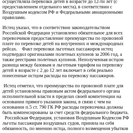
осуществляла перевозки детей в возрасте до 12-ти лет (с
предоставлением отдельного места), в соответствии с
Воздушным кодексом РФ и Федеральными авиационными
правилами.
Истец указал, что в соответствии законодательством
Российской Федерации установлено обязательное для всех
перевозчиков предоставление преимущества по провозной
плате по перевозке детей на внутренних и международных
рейсах. Факт перевозки льготных пассажиров истец
подтвердил оригиналами полетных купонов за 2006 год, а
также реестрами полетных купонов. Неполученная истцом
разница между базовым и льготным тарифом на перевозку
детей в возрасте с 2 до 12 лет включает в себя реально
понесенные истцом расходы на перевозку пассажиров.
Истец отметил, что преимущества по провозной плате для
детей установлены правовым актом федерального органа
исполнительной власти в пределах своей компетенции на
основании прямого указания закона, в связи с чем на
основании п.5 ст. 790 ГК РФ расходы перевозчика должны
быть компенсированы за счет средств федерального бюджета.
Российская Федерация, установив Воздушным Кодексом РФ
льготы пассажирам воздушных судов, приняла на себя
обязанность, по мнению истца, полного возмещения убытков