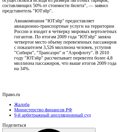
осуществлялся исходя из размера льготных тарифов,
составляющих 50% от стоимости билета", — заявил
представитель "ЮТэйр".
Авиакомпания "ЮТэйр" предоставляет
авиационно-транспортные услуги на территории
России и входит в четверку мировых вертолетных
гигантов. По итогам 2009 года "ЮТэйр" заняла
четвертое место объему перевезенных пассажиров
с показателем 3,526 миллиона человек, уступив
"Сибири", "Трансаэро" и "Аэрофлоту". В 2010
году "ЮТэйр" рассчитывает перевезти более 4,8
миллиона пассажиров, что выше итогов 2009 года
на 34%.
Право.ru
Жалоба
Министерство финансов РФ
9-й арбитражный апелляционный суд
Поделиться