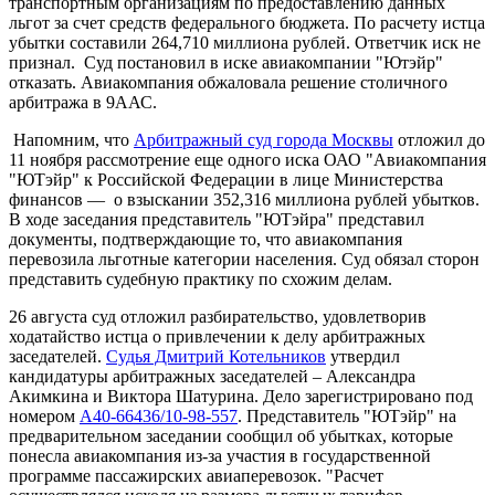
транспортным организациям по предоставлению данных
льгот за счет средств федерального бюджета. По расчету истца
убытки составили 264,710 миллиона рублей. Ответчик иск не
признал. Суд постановил в иске авиакомпании "Ютэйр"
отказать. Авиакомпания обжаловала решение столичного
арбитража в 9ААС.
Напомним, что
Арбитражный суд города Москвы
отложил до
11 ноября рассмотрение еще одного иска ОАО "Авиакомпания
"ЮТэйр" к Российской Федерации в лице Министерства
финансов — о взыскании 352,316 миллиона рублей убытков.
В ходе заседания представитель "ЮТэйра" представил
документы, подтверждающие то, что авиакомпания
перевозила льготные категории населения. Суд обязал сторон
представить судебную практику по схожим делам.
26 августа суд отложил разбирательство, удовлетворив
ходатайство истца о привлечении к делу арбитражных
заседателей.
Судья Дмитрий Котельников
утвердил
кандидатуры арбитражных заседателей – Александра
Акимкина и Виктора Шатурина. Дело зарегистрировано под
номером
А40-66436/10-98-557
. Представитель "ЮТэйр" на
предварительном заседании сообщил об убытках, которые
понесла авиакомпания из-за участия в государственной
программе пассажирских авиаперевозок. "Расчет