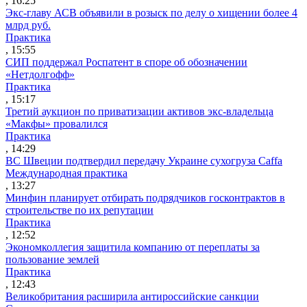
, 16:25
Экс-главу АСВ объявили в розыск по делу о хищении более 4
млрд руб.
Практика
, 15:55
СИП поддержал Роспатент в споре об обозначении
«Нетдолгофф»
Практика
, 15:17
Третий аукцион по приватизации активов экс-владельца
«Макфы» провалился
Практика
, 14:29
ВС Швеции подтвердил передачу Украине сухогруза Caffa
Международная практика
, 13:27
Минфин планирует отбирать подрядчиков госконтрактов в
строительстве по их репутации
Практика
, 12:52
Экономколлегия защитила компанию от переплаты за
пользование землей
Практика
, 12:43
Великобритания расширила антироссийские санкции