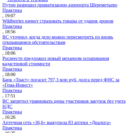
Путин разрешил приватизацию аэропорта Шереметьево
Практика
, 19:07
Wildberries начнет страховать товары от ударов дронов
Практика
, 18:56
ВС уточнил, когда дело можно пересмотреть по вновь
открывшимся обстоятельствам
Практика
, 18:06
Росреестр предложил новый механизм оспаривания
кадастровой стоимости
Практика
, 18:00
Банк «Траст» погасит 797,3 млн руб. долга перед ФНС за
«Гема-Инвест»
Практика
, 17:51
ВС запретил уравнивать цены участников закупок без учета
НДС
Практика
, 16:26
Аптечная сеть «36,6» выкупила 83 аптеки «Диалога»
Практика