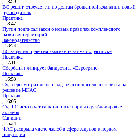
, 18:50
ВС решит, отвечает ли по долгам брошенной компании новый
руководитель
Практика
, 18:47
Путин подписал закон о новых правилах комплексного
развития территорий
Законодательство
, 18:24
ВС защитил право на взыскание займа по расписке
Практика
, 17:11
Сбербанк планирует банкротить «Евротранс»
Практика
, 16:53
Суд пересмотрит дело о выдаче исполнительного листа на
решение МКАС
Практика
, 16:05
Суд ЕС истолкует санкционные нормы о разблокировке
активов
Санкции
, 15:24
ФАС раскрыла число жалоб в сфере закупок в первом
полугодии