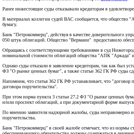
Ранее нижестоящие суды отказывали кредиторам в удовлетвор
В материалах коллегии судей ВАС сообщается, что общество 
бумагу.
Банк "Петрокоммерц", действуя в качестве доверительного уп
050 штук облигаций. Общество "Вермани" предоставило обесп
Обращаясь с соответствующими требованиями в суд Нижегородс
номинальной стоимости облигаций общества "АПК "Аркада" и
Однако суды отказали в заявлении кредиторам, так как был ус
ФЗ "О рынке ценных бумаг", а также статьи 362 ГК РФ суды с
Напомним, что статья 362 ГК РФ устанавливает, что "договор
договора поручительства".
При этом норма пункта 3 статьи 27.2 ФЗ "О рынке ценных бума
и/или проспект облигаций, а при документарной форме выпус
По мнению заявителя надзорной жалобы, суды неправомерно ис
поручительства.
Банк "Петрокоммерц" в своей жалобе отмечает, что из нормы с
обеспечивающего обязательства должны содержаться в решении 