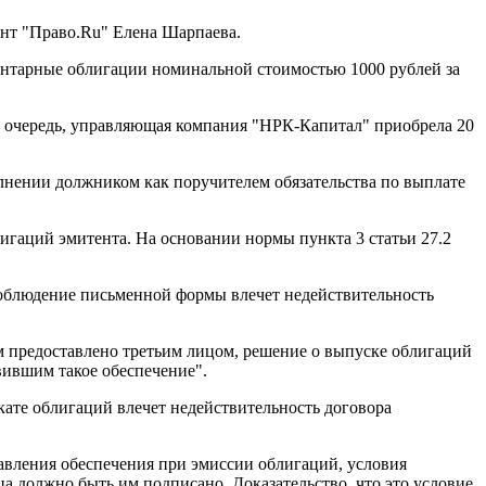
ент "Право.Ru" Елена Шарпаева.
нтарные облигации номинальной стоимостью 1000 рублей за
ою очередь, управляющая компания "НРК-Капитал" приобрела 20
лнении должником как поручителем обязательства по выплате
лигаций эмитента. На основании нормы пункта 3 статьи 27.2
соблюдение письменной формы влечет недействительность
ям предоставлено третьим лицом, решение о выпуске облигаций
вившим такое обеспечение".
кате облигаций влечет недействительность договора
тавления обеспечения при эмиссии облигаций, условия
а должно быть им подписано. Доказательство, что это условие