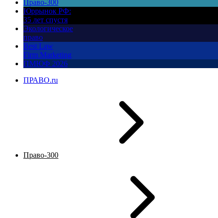
Право-300
Юррынок РФ:
35 лет спустя
Экологическое
право
Best Law
Firm Marketing
ПМЮФ 2026
ПРАВО.ru
Право-300