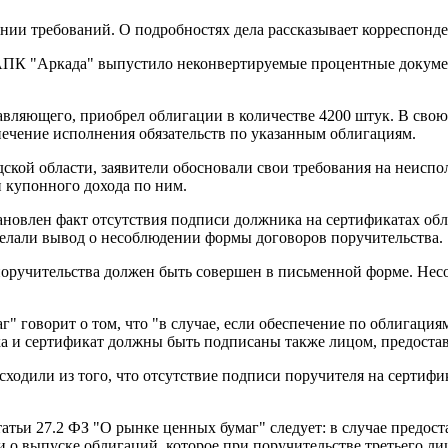
ении требований.
О подробностях дела рассказывает корреспонд
"АПК "Аркада" выпустило неконвертируемые процентные докуме
равляющего, приобрел облигации в количестве 4200 штук. В св
ечение исполнения обязательств по указанным облигациям.
кой области, заявители обосновали свои требования на неиспо
 купонного дохода по ним.
тановлен факт отсутствия подписи должника на сертификатах об
делали вывод о несоблюдении формы договоров поручительства.
 поручительства должен быть совершен в письменной форме. Не
г" говорит о том, что "в случае, если обеспечение по облигаци
ка и сертификат должны быть подписаны также лицом, предоста
ходили из того, что отсутствие подписи поручителя на сертифи
татьи 27.2 ФЗ "О рынке ценных бумаг" следует: в случае предос
о выпуске облигаций, которое при поручительстве третьего лиц