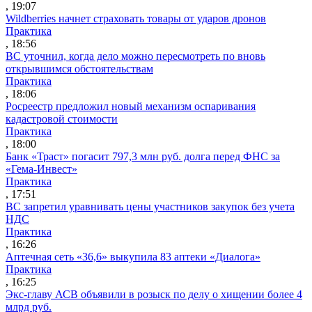
, 19:07
Wildberries начнет страховать товары от ударов дронов
Практика
, 18:56
ВС уточнил, когда дело можно пересмотреть по вновь
открывшимся обстоятельствам
Практика
, 18:06
Росреестр предложил новый механизм оспаривания
кадастровой стоимости
Практика
, 18:00
Банк «Траст» погасит 797,3 млн руб. долга перед ФНС за
«Гема-Инвест»
Практика
, 17:51
ВС запретил уравнивать цены участников закупок без учета
НДС
Практика
, 16:26
Аптечная сеть «36,6» выкупила 83 аптеки «Диалога»
Практика
, 16:25
Экс-главу АСВ объявили в розыск по делу о хищении более 4
млрд руб.