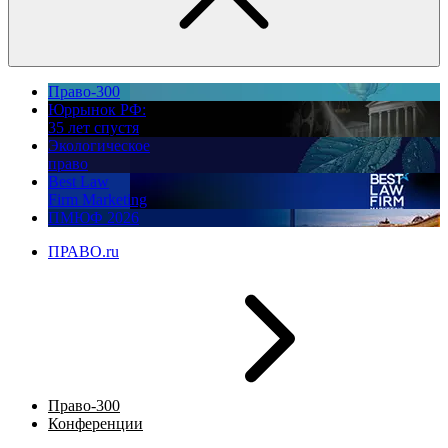
Право-300
Юррынок РФ:
35 лет спустя
Экологическое
право
Best Law
Firm Marketing
ПМЮФ 2026
ПРАВО.ru
Право-300
Конференции