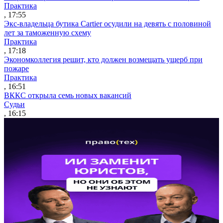
Практика
, 17:55
Экс-владельца бутика Cartier осудили на девять с половиной
лет за таможенную схему
Практика
, 17:18
Экономколлегия решит, кто должен возмещать ущерб при
пожаре
Практика
, 16:51
ВККС открыла семь новых вакансий
Судьи
, 16:15