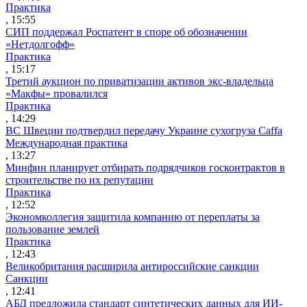
Практика
, 15:55
СИП поддержал Роспатент в споре об обозначении
«Нетдолгофф»
Практика
, 15:17
Третий аукцион по приватизации активов экс-владельца
«Макфы» провалился
Практика
, 14:29
ВС Швеции подтвердил передачу Украине сухогруза Caffa
Международная практика
, 13:27
Минфин планирует отбирать подрядчиков госконтрактов в
строительстве по их репутации
Практика
, 12:52
Экономколлегия защитила компанию от переплаты за
пользование землей
Практика
, 12:43
Великобритания расширила антироссийские санкции
Санкции
, 12:41
АБД предложила стандарт синтетических данных для ИИ-