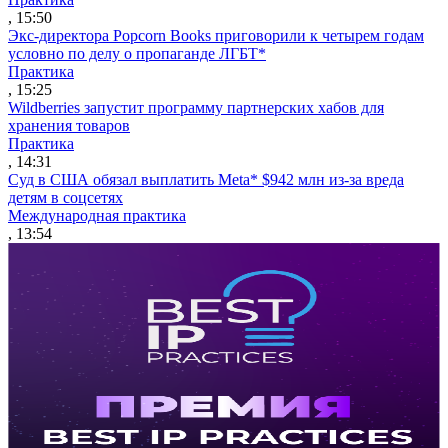
, 15:50
Экс-директора Popcorn Books приговорили к четырем годам
условно по делу о пропаганде ЛГБТ*
Практика
, 15:25
Wildberries запустит программу партнерских хабов для
хранения товаров
Практика
, 14:31
Суд в США обязал выплатить Meta* $942 млн из-за вреда
детям в соцсетях
Международная практика
, 13:54