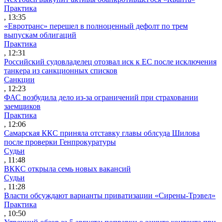
Практика
, 13:35
«Евротранс» перешел в полноценный дефолт по трем
выпускам облигаций
Практика
, 12:31
Российский судовладелец отозвал иск к ЕС после исключения
танкера из санкционных списков
Санкции
, 12:23
ФАС возбудила дело из-за ограничений при страховании
заемщиков
Практика
, 12:06
Самарская ККС приняла отставку главы облсуда Шилова
после проверки Генпрокуратуры
Судьи
, 11:48
ВККС открыла семь новых вакансий
Судьи
, 11:28
Власти обсуждают варианты приватизации «Сирены-Трэвел»
Практика
, 10:50