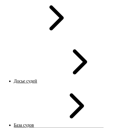
Досье судей
База судов