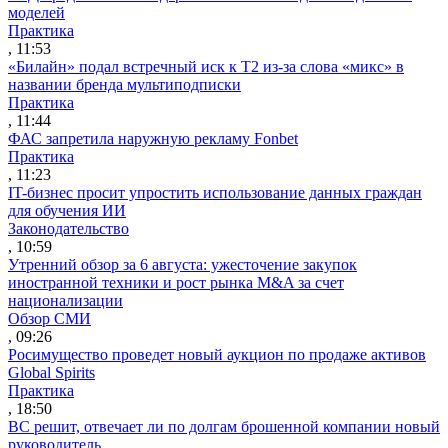
моделей
Практика
, 11:53
«Билайн» подал встречный иск к Т2 из-за слова «микс» в
названии бренда мультиподписки
Практика
, 11:44
ФАС запретила наружную рекламу Fonbet
Практика
, 11:23
IT-бизнес просит упростить использование данных граждан
для обучения ИИ
Законодательство
, 10:59
Утренний обзор за 6 августа: ужесточение закупок
иностранной техники и рост рынка M&A за счет
национализации
Обзор СМИ
, 09:26
Росимущество проведет новый аукцион по продаже активов
Global Spirits
Практика
, 18:50
ВС решит, отвечает ли по долгам брошенной компании новый
руководитель