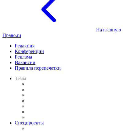
На главную
Право.ru
Редакция
Конференции
Реклама
Вакансии
Правила перепечатки
Темы
Практика
Законодательство
Процесс
Исследования
Рынок юридических услуг
Юридическое сообщество
Важнейшие правовые темы в прессе
Спецпроекты
Подкаст «В здравом уме
и твёрдой памяти»