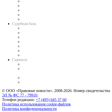
Legal Design
Банкротная панорама
Советы для литигаторов
Сговоры на торгах
Авто
Судебная база
Картотека арбитражных дел
Решения арбитражных судов
Календарь рассмотрения арбитражных дел
Досье судей
Информация о судах
RSS лента новостей
Вакансии для юристов
Сервисы
Справочно-правовая система
Casebook: мониторинг дел
и компаний
Caselook: поиск и анализ практики
CASE.ONE: управление юридической службой
© ООО «Правовые новости». 2008-2026.
Номер свидетельства
ЭЛ № ФС 77 - 79910
.
Телефон редакции:
+7 (495) 645 37 60
Политика использования cookie-файлов
Политика конфиденциальности