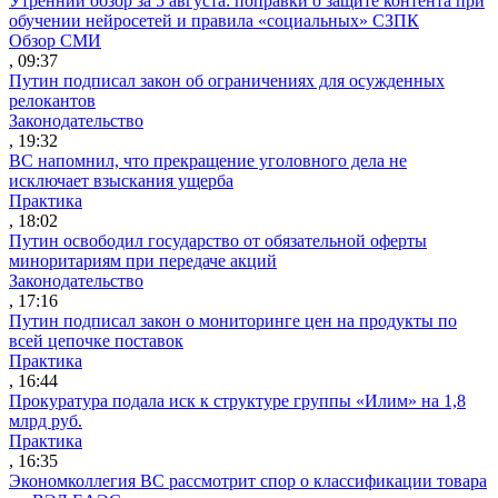
Утренний обзор за 5 августа: поправки о защите контента при
обучении нейросетей и правила «социальных» СЗПК
Обзор СМИ
, 09:37
Путин подписал закон об ограничениях для осужденных
релокантов
Законодательство
, 19:32
ВС напомнил, что прекращение уголовного дела не
исключает взыскания ущерба
Практика
, 18:02
Путин освободил государство от обязательной оферты
миноритариям при передаче акций
Законодательство
, 17:16
Путин подписал закон о мониторинге цен на продукты по
всей цепочке поставок
Практика
, 16:44
Прокуратура подала иск к структуре группы «Илим» на 1,8
млрд руб.
Практика
, 16:35
Экономколлегия ВС рассмотрит спор о классификации товара