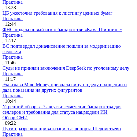
Практика
, 13:28
ЦБ ужесточил требования к листингу ценных бумаг
Практика
, 12:44
ФНС подала новый иск о банкротстве «Кама Шиппинг»
Практика
, 12:17
ВС подтвердил доначисление пошлин за модернизацию
самолета
Практика
, 11:46
Суды не приняли заключения DeepSeek по уголовному делу
Практика
, 11:17
Экс-глава Mind Money признала вину по делу о хищении и
дала показания на других фигурантов
Практика
, 10:44
Утренний обзор за 7 августа: смягчение банкротства для
селлеров и требования для статуса нацмодели ИИ
Обзор СМИ
, 09:22
Путин разрешил приватизацию аэропорта Шереметьево
Практика