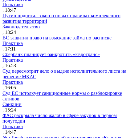
Практика
, 18:47
Путин подписал закон о новых правилах комплексного
развития территорий
Законодательство
, 18:24
ВС защитил право на взыскание займа по расписке
Практика
, 17:11
Сбербанк планирует банкротить «Евротранс»
Практика
, 16:53
Суд пересмотрит дело о выдаче исполнительного листа на
решение МКАС
Практика
, 16:05
Суд ЕС истолкует санкционные нормы о разблокировке
активов
Санкции
, 15:24
ФАС раскрыла число жалоб в сфере закупок в первом
полугодии
Практика
, 14:47
NexTouch выкупит активы обанкротившегося «Кванта»