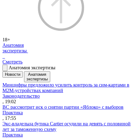
18+
Анатомия
экспертизы
Смотреть
Анатомия экспертизы
Новости
Анатомия
экспертизы
Минцифры предложило усилить контроль за сим-картами в
M2M-устройствах компаний
Законодательство
, 19:02
ВС рассмотрит иск о снятии партии «Яблоко» с выборов
Практика
, 17:55
Экс-владельца бутика Cartier осудили на девять с половиной
лет за таможенную схему
Практика