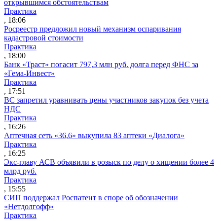
открывшимся обстоятельствам
Практика
, 18:06
Росреестр предложил новый механизм оспаривания
кадастровой стоимости
Практика
, 18:00
Банк «Траст» погасит 797,3 млн руб. долга перед ФНС за
«Гема-Инвест»
Практика
, 17:51
ВС запретил уравнивать цены участников закупок без учета
НДС
Практика
, 16:26
Аптечная сеть «36,6» выкупила 83 аптеки «Диалога»
Практика
, 16:25
Экс-главу АСВ объявили в розыск по делу о хищении более 4
млрд руб.
Практика
, 15:55
СИП поддержал Роспатент в споре об обозначении
«Нетдолгофф»
Практика