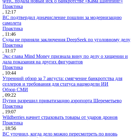
ФНС подала новый иск о банкротстве «Кама Шиппинг»
Практика
, 12:17
ВС подтвердил доначисление пошлин за модернизацию
самолета
Практика
, 11:46
Суды не приняли заключения DeepSeek по уголовному делу
Практика
, 11:17
Экс-глава Mind Money признала вину по делу о хищении и
дала показания на других фигурантов
Практика
, 10:44
Утренний обзор за 7 августа: смягчение банкротства для
селлеров и требования для статуса нацмодели ИИ
Обзор СМИ
, 09:22
Путин разрешил приватизацию аэропорта Шереметьево
Практика
, 19:07
Wildberries начнет страховать товары от ударов дронов
Практика
, 18:56
ВС уточнил, когда дело можно пересмотреть по вновь