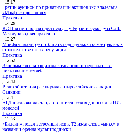
, 15:17
Третий аукцион по приватизации активов экс-владельца
«Макфы» провалился
Практика
, 14:29
ВС Швеции подтвердил передачу Украине сухогруза Caffa
Международная практика
, 13:27
Минфин планирует отбирать подрядчиков госконтрактов в
строительстве по их репутации
Практика
, 12:52
Экономколлегия защитила компанию от переплаты за
пользование землей
Практика
, 12:43
Великобритания расширила антироссийские санкции
Санкции
, 12:41
АБД предложила стандарт синтетических данных для ИИ-
моделей
Практика
, 11:53
«Билайн» подал встречный иск к Т2 из-за слова «микс» в
названии бренда мультиподписки