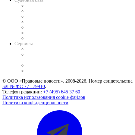
Судебная база
Картотека арбитражных дел
Решения арбитражных судов
Календарь рассмотрения арбитражных дел
Досье судей
Информация о судах
RSS лента новостей
Вакансии для юристов
Сервисы
Справочно-правовая система
Casebook: мониторинг дел
и компаний
Caselook: поиск и анализ практики
CASE.ONE: управление юридической службой
© ООО «Правовые новости». 2008-2026.
Номер свидетельства
ЭЛ № ФС 77 - 79910
.
Телефон редакции:
+7 (495) 645 37 60
Политика использования cookie-файлов
Политика конфиденциальности