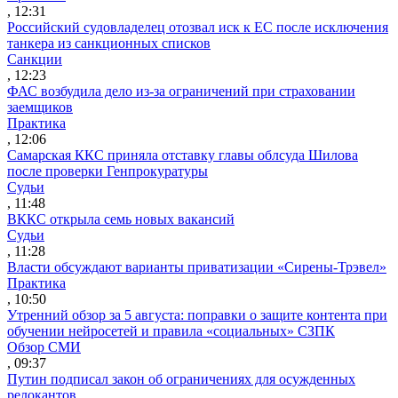
, 12:31
Российский судовладелец отозвал иск к ЕС после исключения
танкера из санкционных списков
Санкции
, 12:23
ФАС возбудила дело из-за ограничений при страховании
заемщиков
Практика
, 12:06
Самарская ККС приняла отставку главы облсуда Шилова
после проверки Генпрокуратуры
Судьи
, 11:48
ВККС открыла семь новых вакансий
Судьи
, 11:28
Власти обсуждают варианты приватизации «Сирены-Трэвел»
Практика
, 10:50
Утренний обзор за 5 августа: поправки о защите контента при
обучении нейросетей и правила «социальных» СЗПК
Обзор СМИ
, 09:37
Путин подписал закон об ограничениях для осужденных
релокантов