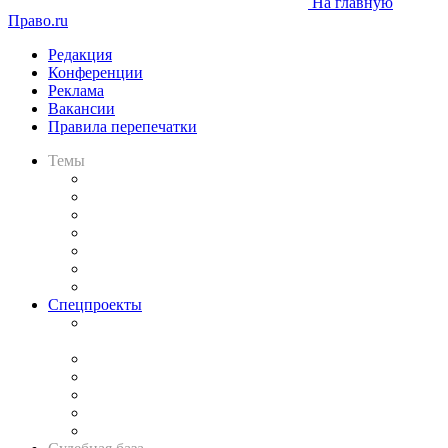
На главную
Право.ru
Редакция
Конференции
Реклама
Вакансии
Правила перепечатки
Темы
Практика
Законодательство
Процесс
Исследования
Рынок юридических услуг
Юридическое сообщество
Важнейшие правовые темы в прессе
Спецпроекты
Подкаст «В здравом уме
и твёрдой памяти»
Legal Design
Банкротная панорама
Советы для литигаторов
Сговоры на торгах
Авто