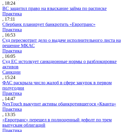
, 18:24
ВС защитил право на взыскание займа по расписке
Практика
, 17:11
Сбербанк планирует банкротить «Евротранс»
Практика
, 16:53
Суд пересмотрит дело о выдаче исполнительного листа на
решение МКАС
Практика
, 16:05
Суд ЕС истолкует санкционные нормы о разблокировке
активов
Санкции
, 15:24
ФАС раскрыла число жалоб в сфере закупок в первом
полугодии
Практика
, 14:47
NexTouch выкупит активы обанкротившегося «Кванта»
Практика
, 13:35
«Евротранс» перешел в полноценный дефолт по трем
выпускам облигаций
Практика