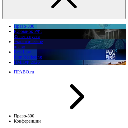
Право-300
Юррынок РФ:
35 лет спустя
Экологическое
право
Best Law
Firm Marketing
ПМЮФ 2026
ПРАВО.ru
Право-300
Конференции