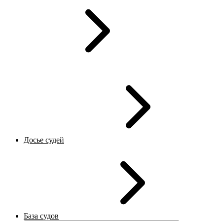
Досье судей
База судов