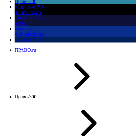
Право-300
Юррынок РФ:
35 лет спустя
Экологическое
право
Best Law
Firm Marketing
ПМЮФ 2026
ПРАВО.ru
Право-300