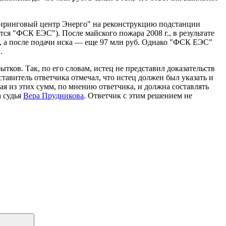
ниринговый центр Энерго" на реконструкцию подстанции
ся "ФСК ЕЭС"). После майского пожара 2008 г., в результате
б, а после подачи иска — еще 97 млн руб. Однако "ФСК ЕЭС"
.
тков. Так, по его словам, истец не представил доказательств
авитель ответчика отмечал, что истец должен был указать и
я из этих сумм, по мнению ответчика, и должна составлять
а судья
Вера Прудникова
. Ответчик с этим решением не