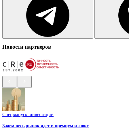
Новости партнеров
Спецвыпуск: инвестиции
Зачем весь рынок идет в премиум и люкс