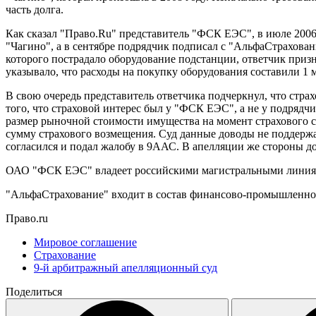
часть долга.
Как сказал "Право.Ru" представитель "ФСК ЕЭС", в июле 20
"Чагино", а в сентябре подрядчик подписал с "АльфаСтрахован
которого пострадало оборудование подстанции, ответчик приз
указывало, что расходы на покупку оборудования составили 1 
В свою очередь представитель ответчика подчеркнул, что страх
того, что страховой интерес был у "ФСК ЕЭС", а не у подряд
размер рыночной стоимости имущества на момент страхового сл
сумму страхового возмещения. Суд данные доводы не поддерж
согласился и подал жалобу в 9ААС. В апелляции же стороны д
ОАО "ФСК ЕЭС" владеет российскими магистральными линиям
"АльфаСтрахование" входит в состав финансово-промышленно
Право.ru
Мировое соглашение
Страхование
9-й арбитражный апелляционный суд
Поделиться