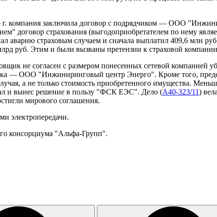
06 г. компания заключила договор с подрядчиком — ООО "Инжи
ием" договор страхования (выгодоприобретателем по нему являет
нал аварию страховым случаем и сначала выплатил 409,6 млн ру
млрд руб. Этим и были вызваны претензии к страховой компании
овщик не согласен с размером понесенных сетевой компанией убы
чика — ООО "Инжиниринговый центр Энерго". Кроме того, предст
учая, а не только стоимость приобретенного имущества. Меньша
ал и вынес решение в пользу "ФСК ЕЭС". Дело (
А40-323/11
) вел
остигли мирового соглашения.
и электропередачи.
го консорциума "Альфа-Групп".