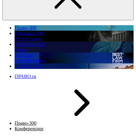
Право-300
Юррынок РФ:
35 лет спустя
Экологическое
право
Best Law
Firm Marketing
ПМЮФ 2026
ПРАВО.ru
Право-300
Конференции