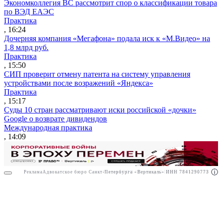
Экономколлегия ВС рассмотрит спор о классификации товара
по ВЭД ЕАЭС
Практика
, 16:24
Дочерняя компания «Мегафона» подала иск к «М.Видео» на
1,8 млрд руб.
Практика
, 15:50
СИП проверит отмену патента на систему управления
устройствами после возражений «Яндекса»
Практика
, 15:17
Суды 10 стран рассматривают иски российской «дочки»
Google о возврате дивидендов
Международная практика
, 14:09
Реклама
Адвокатское бюро Санкт-Петербурга «Вертикаль» ИНН 7841290773
Реклама
ООО "Право.ру" ИНН: 7704835288