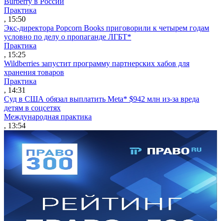
Burberry в России
Практика
, 15:50
Экс-директора Popcorn Books приговорили к четырем годам
условно по делу о пропаганде ЛГБТ*
Практика
, 15:25
Wildberries запустит программу партнерских хабов для
хранения товаров
Практика
, 14:31
Суд в США обязал выплатить Meta* $942 млн из-за вреда
детям в соцсетях
Международная практика
, 13:54