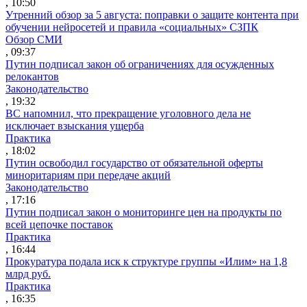
, 10:50
Утренний обзор за 5 августа: поправки о защите контента при
обучении нейросетей и правила «социальных» СЗПК
Обзор СМИ
, 09:37
Путин подписал закон об ограничениях для осужденных
релокантов
Законодательство
, 19:32
ВС напомнил, что прекращение уголовного дела не
исключает взыскания ущерба
Практика
, 18:02
Путин освободил государство от обязательной оферты
миноритариям при передаче акций
Законодательство
, 17:16
Путин подписал закон о мониторинге цен на продукты по
всей цепочке поставок
Практика
, 16:44
Прокуратура подала иск к структуре группы «Илим» на 1,8
млрд руб.
Практика
, 16:35