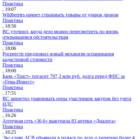
Практика
, 19:07
Wildberries начнет страховать товары от ударов дронов
Практика
, 18:56
ВС уточнил, когда дело можно пересмотреть по вновь
открывшимся обстоятельствам
Практика
, 18:06
Росреестр предложил новый механизм оспаривания
кадастровой стоимости
Практика
, 18:00
Банк «Траст» погасит 797,3 млн руб. долга перед ФНС за
«Гема-Инвест»
Практика
, 17:51
ВС запретил уравнивать цены участников закупок без учета
НДС
Практика
, 16:26
Аптечная сеть «36,6» выкупила 83 аптеки «Диалога»
Практика
, 16:25
Экс-главу АСВ объявили в розыск по делу о хищении более 4