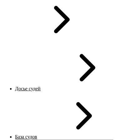
Досье судей
База судов