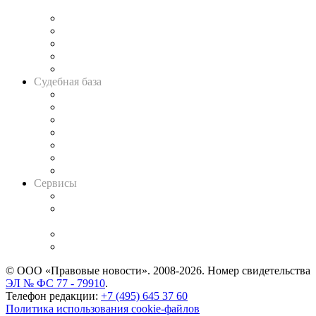
и твёрдой памяти»
Legal Design
Банкротная панорама
Советы для литигаторов
Сговоры на торгах
Авто
Судебная база
Картотека арбитражных дел
Решения арбитражных судов
Календарь рассмотрения арбитражных дел
Досье судей
Информация о судах
RSS лента новостей
Вакансии для юристов
Сервисы
Справочно-правовая система
Casebook: мониторинг дел
и компаний
Caselook: поиск и анализ практики
CASE.ONE: управление юридической службой
© ООО «Правовые новости». 2008-2026.
Номер свидетельства
ЭЛ № ФС 77 - 79910
.
Телефон редакции:
+7 (495) 645 37 60
Политика использования cookie-файлов