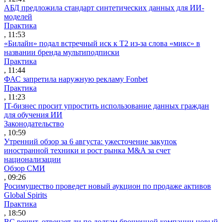
АБД предложила стандарт синтетических данных для ИИ-
моделей
Практика
, 11:53
«Билайн» подал встречный иск к Т2 из-за слова «микс» в
названии бренда мультиподписки
Практика
, 11:44
ФАС запретила наружную рекламу Fonbet
Практика
, 11:23
IT-бизнес просит упростить использование данных граждан
для обучения ИИ
Законодательство
, 10:59
Утренний обзор за 6 августа: ужесточение закупок
иностранной техники и рост рынка M&A за счет
национализации
Обзор СМИ
, 09:26
Росимущество проведет новый аукцион по продаже активов
Global Spirits
Практика
, 18:50
ВС решит, отвечает ли по долгам брошенной компании новый