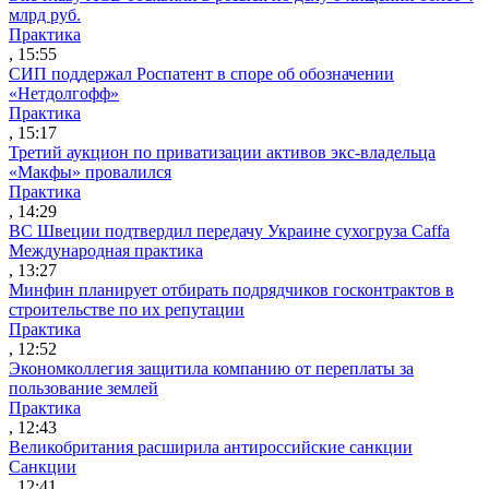
млрд руб.
Практика
, 15:55
СИП поддержал Роспатент в споре об обозначении
«Нетдолгофф»
Практика
, 15:17
Третий аукцион по приватизации активов экс-владельца
«Макфы» провалился
Практика
, 14:29
ВС Швеции подтвердил передачу Украине сухогруза Caffa
Международная практика
, 13:27
Минфин планирует отбирать подрядчиков госконтрактов в
строительстве по их репутации
Практика
, 12:52
Экономколлегия защитила компанию от переплаты за
пользование землей
Практика
, 12:43
Великобритания расширила антироссийские санкции
Санкции
, 12:41