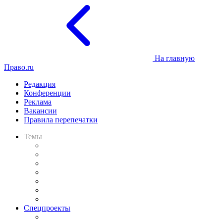
На главную
Право.ru
Редакция
Конференции
Реклама
Вакансии
Правила перепечатки
Темы
Практика
Законодательство
Процесс
Исследования
Рынок юридических услуг
Юридическое сообщество
Важнейшие правовые темы в прессе
Спецпроекты
Подкаст «В здравом уме