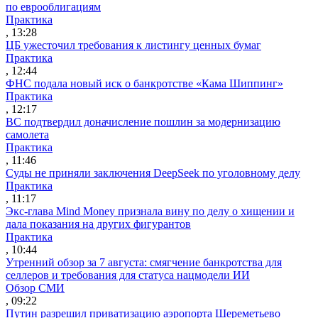
по еврооблигациям
Практика
, 13:28
ЦБ ужесточил требования к листингу ценных бумаг
Практика
, 12:44
ФНС подала новый иск о банкротстве «Кама Шиппинг»
Практика
, 12:17
ВС подтвердил доначисление пошлин за модернизацию
самолета
Практика
, 11:46
Суды не приняли заключения DeepSeek по уголовному делу
Практика
, 11:17
Экс-глава Mind Money признала вину по делу о хищении и
дала показания на других фигурантов
Практика
, 10:44
Утренний обзор за 7 августа: смягчение банкротства для
селлеров и требования для статуса нацмодели ИИ
Обзор СМИ
, 09:22
Путин разрешил приватизацию аэропорта Шереметьево