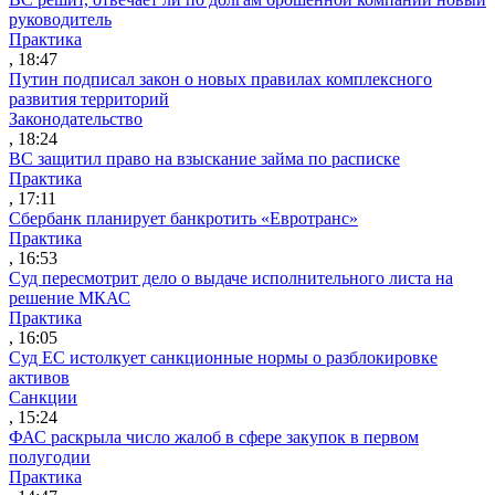
руководитель
Практика
, 18:47
Путин подписал закон о новых правилах комплексного
развития территорий
Законодательство
, 18:24
ВС защитил право на взыскание займа по расписке
Практика
, 17:11
Сбербанк планирует банкротить «Евротранс»
Практика
, 16:53
Суд пересмотрит дело о выдаче исполнительного листа на
решение МКАС
Практика
, 16:05
Суд ЕС истолкует санкционные нормы о разблокировке
активов
Санкции
, 15:24
ФАС раскрыла число жалоб в сфере закупок в первом
полугодии
Практика