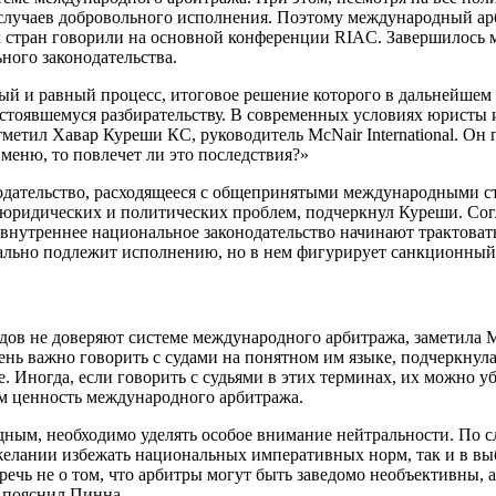
о случаев добровольного исполнения. Поэтому международный 
х стран говорили на основной конференции RIAC. Завершилось 
ного законодательства.
ый и равный процесс, итоговое решение которого в дальнейшем 
остоявшемуся разбирательству. В современных условиях юристы 
отметил
Хавар Куреши КС, руководитель McNair International
. Он 
меню, то повлечет ли это последствия?»
одательство, расходящееся с общепринятыми международными ст
 юридических и политических проблем, подчеркнул Куреши. Сог
 внутреннее национальное законодательство начинают трактовать
ально подлежит исполнению, но в нем фигурирует санкционный э
удов не доверяют системе международного арбитража, заметила
М
ень важно говорить с судами на понятном им языке, подчеркнула 
ме. Иногда, если говорить с судьями в этих терминах, их можно
им ценность международного арбитража.
дным, необходимо уделять особое внимание нейтральности. По 
желании избежать национальных императивных норм, так и в выб
чь не о том, что арбитры могут быть заведомо необъективны, а 
 пояснил Пинна.