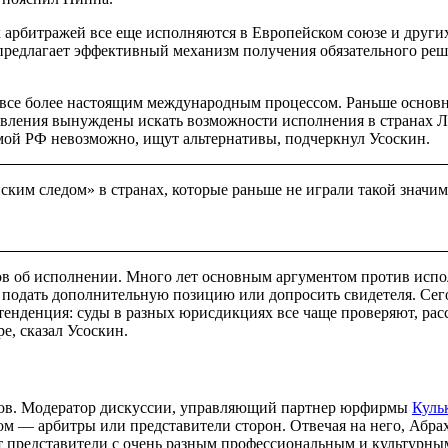
арбитражей все еще исполняются в Европейском союзе и других 
редлагает эффективный механизм получения обязательного реш
все более настоящим международным процессом. Раньше основна
давления вынуждены искать возможности исполнения в странах 
мой РФ невозможно, ищут альтернативы, подчеркнул Усоскин.
ским следом» в странах, которые раньше не играли такой значим
ров об исполнении. Много лет основным аргументом против исп
 подать дополнительную позицию или допросить свидетеля. Сего
 тенденция: суды в разных юрисдикциях все чаще проверяют, рас
е, сказал Усоскин.
ров. Модератор дискуссии, управляющий партнер юрфирмы
Куль
ом — арбитры или представители сторон. Отвечая на него,
Абрах
ют представители с очень разным профессиональным и культурны