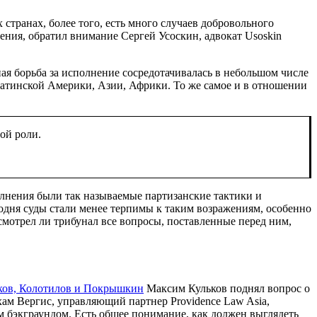
странах, более того, есть много случаев добровольного
ения, обратил внимание
Сергей Усоскин, адвокат Usoskin
я борьба за исполнение сосредотачивалась в небольшом числе
Латинской Америки, Азии, Африки. То же самое и в отношении
ой роли.
олнения были так называемые партизанские тактики и
дня суды стали менее терпимы к таким возражениям, особенно
смотрел ли трибунал все вопросы, поставленные перед ним,
ков, Колотилов и Покрышкин
Максим Кульков
поднял вопрос о
ам Вергис, управляющий партнер Providence Law Asia
,
м бэкграундом. Есть общее понимание, как должен выглядеть