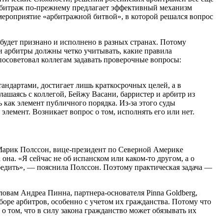
арбитраж по-прежнему предлагает эффективный механизм
мероприятие «арбитражной битвой», в которой решался вопрос
будет признано и исполнено в разных странах. Потому
и арбитры должны четко учитывать, какие правила
посоветовал коллегам задавать проверочные вопросы:
андартами, достигает лишь краткосрочных целей, а в
лашаясь с коллегой,
Бейжу Васани, барристер и арбитр из
 как элемент публичного порядка. Из-за этого суды
лемент. Возникает вопрос о том, исполнять его или нет.
арик Полссон, вице-президент по Северной Америке
она. «Я сейчас не об испанском или каком-то другом, а о
 убедить», — пояснила Полссон. Поэтому практическая задача —
словам
Андреа Пинна, партнера-основателя Pinna Goldberg
,
оре арбитров, особенно с учетом их гражданства. Потому что
о том, что в силу закона гражданство может обязывать их