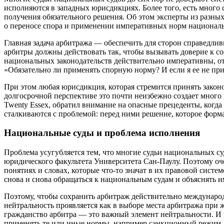
исполняются в западных юрисдикциях. Более того, есть мног
получения обязательного решения. Об этом эксперты из разны
о переносе спора и применении императивных норм националь
Главная задача арбитража — обеспечить для сторон справедлив
арбитры должны действовать так, чтобы вызывать доверие к с
национальных законодательств действительно императивны, 
«Обязательно ли применять спорную норму? И если я ее не при
При этом любая юрисдикция, которая стремится принять закон
долгосрочной перспективе это почти неизбежно создает много
Twenty Essex
, обратил внимание на опасные прецеденты, когда
сталкиваются с проблемой: перед ними решение, которое форм
Национальные суды и проблема исполнения
Проблема усугубляется тем, что многие судьи национальных с
юридического факультета Университета Сан-Паулу
. Поэтому оч
понятиях и словах, которые что-то значат в их правовой систе
снова и снова обращаться к национальным судам и объяснять 
Поэтому, чтобы сохранить арбитраж действительно междунаро
нейтральность проявляется как в выборе места арбитража при 
гражданство арбитра — это важный элемент нейтральности. И ре
применять те или иные нормы, например санкционный режим,