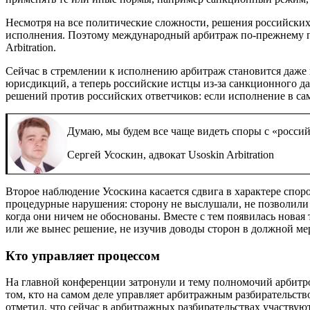
Несмотря на все политические сложности, решения российских 
исполнения. Поэтому международный арбитраж по-прежнему п
Arbitration
.
Сейчас в стремлении к исполнению арбитраж становится даже 
юрисдикций, а теперь российские истцы из-за санкционного 
решений против российских ответчиков: если исполнение в са
Думаю, мы будем все чаще видеть споры с «россий
Сергей Усоскин, адвокат Usoskin Arbitration
Второе наблюдение Усоскина касается сдвига в характере спо
процедурные нарушения: сторону не выслушали, не позволили
когда они ничем не обоснованы. Вместе с тем появилась новая
или же вынес решение, не изучив доводы сторон в должной мер
Кто управляет процессом
На главной конференции затронули и тему полномочий арбит
том, кто на самом деле управляет арбитражным разбирательств
отметил, что сейчас в арбитражных разбирательствах участву