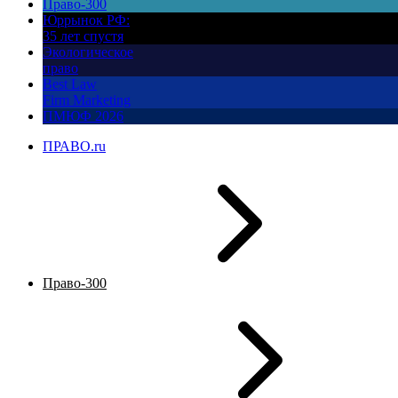
Право-300
Юррынок РФ:
35 лет спустя
Экологическое
право
Best Law
Firm Marketing
ПМЮФ 2026
ПРАВО.ru
Право-300