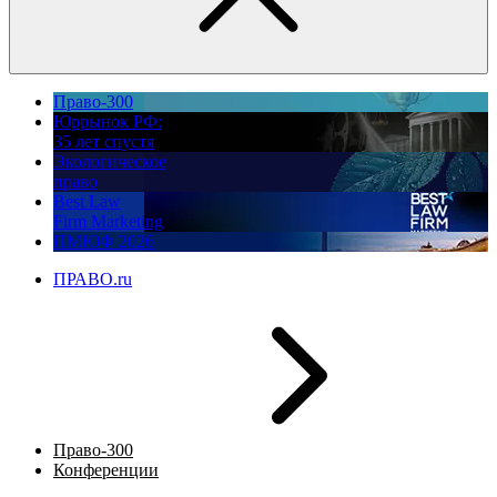
Право-300
Юррынок РФ:
35 лет спустя
Экологическое
право
Best Law
Firm Marketing
ПМЮФ 2026
ПРАВО.ru
Право-300
Конференции