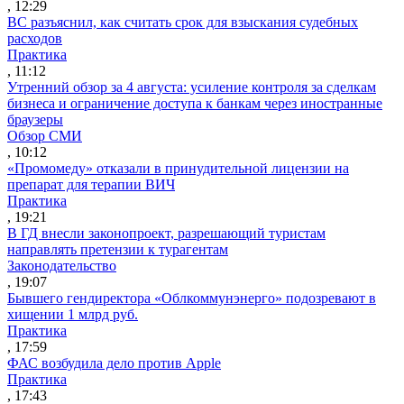
, 12:29
ВС разъяснил, как считать срок для взыскания судебных
расходов
Практика
, 11:12
Утренний обзор за 4 августа: усиление контроля за сделкам
бизнеса и ограничение доступа к банкам через иностранные
браузеры
Обзор СМИ
, 10:12
«Промомеду» отказали в принудительной лицензии на
препарат для терапии ВИЧ
Практика
, 19:21
В ГД внесли законопроект, разрешающий туристам
направлять претензии к турагентам
Законодательство
, 19:07
Бывшего гендиректора «Облкоммунэнерго» подозревают в
хищении 1 млрд руб.
Практика
, 17:59
ФАС возбудила дело против Apple
Практика
, 17:43