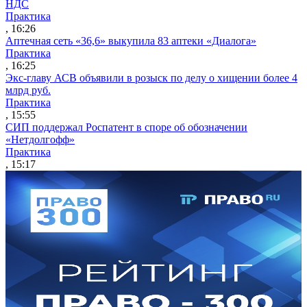
НДС
Практика
, 16:26
Аптечная сеть «36,6» выкупила 83 аптеки «Диалога»
Практика
, 16:25
Экс-главу АСВ объявили в розыск по делу о хищении более 4
млрд руб.
Практика
, 15:55
СИП поддержал Роспатент в споре об обозначении
«Нетдолгофф»
Практика
, 15:17