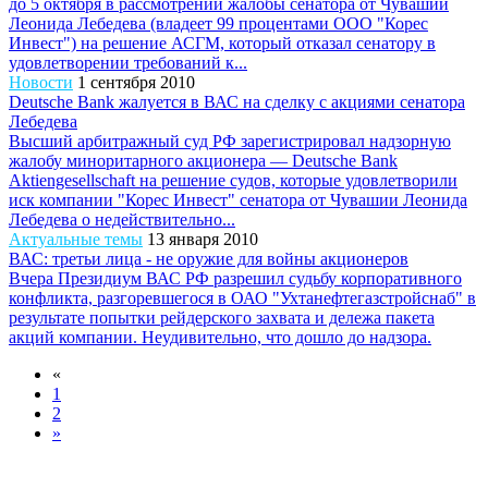
до 5 октября в рассмотрении жалобы сенатора от Чувашии
Леонида Лебедева (владеет 99 процентами ООО "Корес
Инвест") на решение АСГМ, который отказал сенатору в
удовлетворении требований к...
Новости
1 сентября 2010
Deutsche Bank жалуется в ВАС на сделку с акциями сенатора
Лебедева
Высший арбитражный суд РФ зарегистрировал надзорную
жалобу миноритарного акционера — Deutsche Bank
Aktiengesellschaft на решение судов, которые удовлетворили
иск компании "Корес Инвест" сенатора от Чувашии Леонида
Лебедева о недействительно...
Актуальные темы
13 января 2010
ВАС: третьи лица - не оружие для войны акционеров
Вчера Президиум ВАС РФ разрешил судьбу корпоративного
конфликта, разгоревшегося в ОАО "Ухтанефтегазстройснаб" в
результате попытки рейдерского захвата и дележа пакета
акций компании. Неудивительно, что дошло до надзора.
«
1
2
»