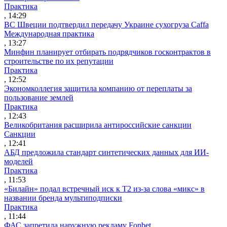
Практика
, 14:29
ВС Швеции подтвердил передачу Украине сухогруза Caffa
Международная практика
, 13:27
Минфин планирует отбирать подрядчиков госконтрактов в
строительстве по их репутации
Практика
, 12:52
Экономколлегия защитила компанию от переплаты за
пользование землей
Практика
, 12:43
Великобритания расширила антироссийские санкции
Санкции
, 12:41
АБД предложила стандарт синтетических данных для ИИ-
моделей
Практика
, 11:53
«Билайн» подал встречный иск к Т2 из-за слова «микс» в
названии бренда мультиподписки
Практика
, 11:44
ФАС запретила наружную рекламу Fonbet