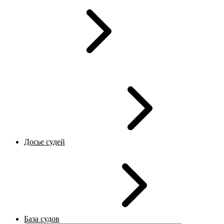
Досье судей
База судов