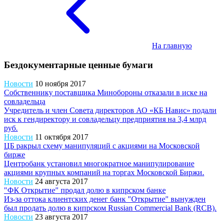
На главную
Бездокументарные ценные бумаги
Новости
10 ноября 2017
Собственнику поставщика Минобороны отказали в иске на
совладельца
Учредитель и член Совета директоров АО «КБ Навис» подали
иск к гендиректору и совладельцу предприятия на 3,4 млрд
руб.
Новости
11 октября 2017
ЦБ ракрыл схему манипуляций с акциями на Московской
бирже
Центробанк установил многократное манипулирование
акциями крупных компаний на торгах Московской Биржи.
Новости
24 августа 2017
"ФК Открытие" продал долю в кипрском банке
Из-за оттока клиентских денег банк "Открытие" вынужден
был продать долю в кипрском Russian Commercial Bank (RCB).
Новости
23 августа 2017