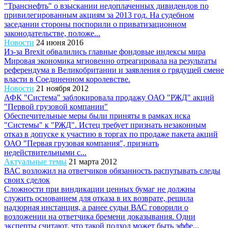
"Транснефть" о взыскании недоплаченных дивидендов по
привилегированным акциям за 2013 год. На судебном
заседании стороны поспорили о приватизационном
законодательстве, положе...
Новости
24 июня 2016
Из-за Brexit обвалились главные фондовые индексы мира
Мировая экономика мгновенно отреагировала на результаты
референдума в Великобритании и заявления о грядущей смене
власти в Соединенном королевстве.
Новости
21 ноября 2012
АФК "Система" заблокировала продажу ОАО "РЖД" акций
"Первой грузовой компании"
Обеспечительные меры были приняты в рамках иска
"Системы" к "РЖД". Истец требует признать незаконным
отказ в допуске к участию в торгах по продаже пакета акций
ОАО "Первая грузовая компания", признать
недействительными с...
Актуальные темы
21 марта 2012
ВАС возложил на ответчиков обязанность распутывать следы
своих сделок
Сложности при виндикации ценных бумаг не должны
служить основанием для отказа в их возврате, решила
надзорная инстанция, а ранее судьи ВАС говорили о
возложении на ответчика бремени доказывания. Одни
эксперты считают, что такой подход может быть эффе...