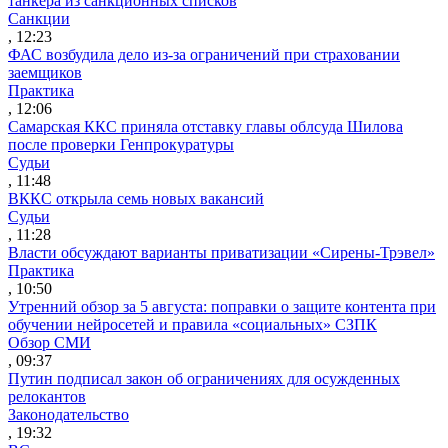
танкера из санкционных списков
Санкции
, 12:23
ФАС возбудила дело из-за ограничений при страховании
заемщиков
Практика
, 12:06
Самарская ККС приняла отставку главы облсуда Шилова
после проверки Генпрокуратуры
Судьи
, 11:48
ВККС открыла семь новых вакансий
Судьи
, 11:28
Власти обсуждают варианты приватизации «Сирены-Трэвел»
Практика
, 10:50
Утренний обзор за 5 августа: поправки о защите контента при
обучении нейросетей и правила «социальных» СЗПК
Обзор СМИ
, 09:37
Путин подписал закон об ограничениях для осужденных
релокантов
Законодательство
, 19:32