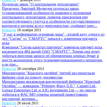
Подписан закон "О центральном депозитарии"
Президент Дмитрий Медведев подписал закон,
устанавливающий особенности правового положения
центрального депозитария, порядок присвоения ему
соответствующего статуса и особенности государственного
контроля и надзора за его деятельностью, сообщает прес...
Новости
18 ноября 2011
"У нас в информации огромная дыра" - второй круг одного из
дел "Сигма" vs "СМАРТС" начался с изменения предмета
иска
Компания "Сигма капитал партнерз" изменила предмет иска,
касающегося 484 акций ОАО "СМАРТС". Теперь она хочет
добиться внесения записи об обременении ценных бумаг в
реестр акционеров этого телекоммуникационного оператора,
а не при...
Новости
28 сентября 2011
Миноритарии "Красного октября" третий раз проиграли
фабрике спор по поводу допэмиссии
Миноритарии московская кондитерской фабрики "Красный
Октябрь" — компании "Рейнбоу Фанд Л.П.", Capatel Ltd.,
Gensor Enterprises Ltd. и AJG Investments Ltd — не смогли
добиться в ФАС МО отмены решений нижестоящих
инстанций, которые...
Новости
28 июля 2011