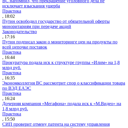
ВС напомнил, что прекращение уголовного дела не
исключает взыскания ущерба
Практика
, 18:02
Путин освободил государство от обязательной оферты
миноритариям при передаче акций
Законодательство
, 17:16
Путин подписал закон о мониторинге цен на продукты по
всей цепочке поставок
Практика
, 16:44
Прокуратура подала иск к структуре группы «Илим» на 1,8
млрд руб.
Практика
, 16:35
Экономколлегия ВС рассмотрит спор о классификации товара
по ВЭД ЕАЭС
Практика
, 16:24
Дочерняя компания «Мегафона» подала иск к «М.Видео» на
1,8 млрд руб.
Практика
, 15:50
СИП проверит отмену патента на систему управления