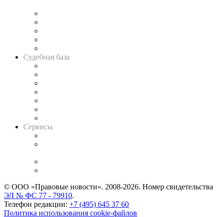
и твёрдой памяти»
Legal Design
Банкротная панорама
Советы для литигаторов
Сговоры на торгах
Авто
Судебная база
Картотека арбитражных дел
Решения арбитражных судов
Календарь рассмотрения арбитражных дел
Досье судей
Информация о судах
RSS лента новостей
Вакансии для юристов
Сервисы
Справочно-правовая система
Casebook: мониторинг дел
и компаний
Caselook: поиск и анализ практики
CASE.ONE: управление юридической службой
© ООО «Правовые новости». 2008-2026.
Номер свидетельства
ЭЛ № ФС 77 - 79910
.
Телефон редакции:
+7 (495) 645 37 60
Политика использования cookie-файлов