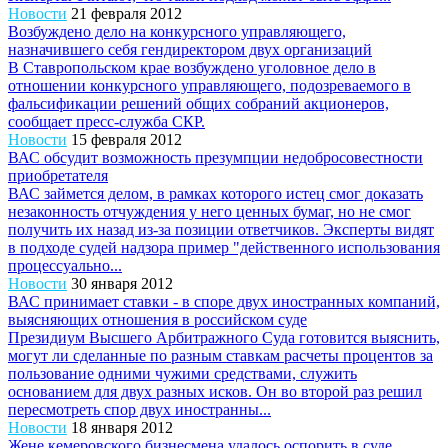
Новости
21 февраля 2012
Возбуждено дело на конкурсного управляющего,
назначившего себя гендиректором двух организаций
В Ставропольском крае возбуждено уголовное дело в
отношении конкурсного управляющего, подозреваемого в
фальсификации решений общих собраний акционеров,
сообщает пресс-служба СКР.
Новости
15 февраля 2012
ВАС обсудит возможность презумпции недобросовестности
приобретателя
ВАС займется делом, в рамках которого истец смог доказать
незаконность отчуждения у него ценных бумаг, но не смог
получить их назад из-за позиции ответчиков. Эксперты видят
в подходе судей надзора пример "действенного использования
процессуально...
Новости
30 января 2012
ВАС принимает ставки - в споре двух иностранных компаний,
выясняющих отношения в российском суде
Президиум Высшего Арбитражного Суда готовится выяснить,
могут ли сделанные по разным ставкам расчеты процентов за
пользование одними чужими средствами, служить
основанием для двух разных исков. Он во второй раз решил
пересмотреть спор двух иностранны...
Новости
18 января 2012
Жене кемеровского бизнесмена удалось оспорить в суде