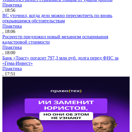
Практика
, 18:56
ВС уточнил, когда дело можно пересмотреть по вновь
открывшимся обстоятельствам
Практика
, 18:06
Росреестр предложил новый механизм оспаривания
кадастровой стоимости
Практика
, 18:00
Банк «Траст» погасит 797,3 млн руб. долга перед ФНС за
«Гема-Инвест»
Практика
, 17:51