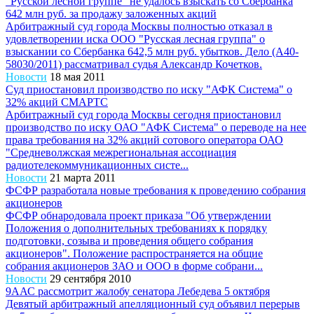
"Русской лесной группе" не удалось взыскать со Сбербанка
642 млн руб. за продажу заложенных акций
Арбитражный суд города Москвы полностью отказал в
удовлетворении иска ООО "Русская лесная группа" о
взыскании со Сбербанка 642,5 млн руб. убытков. Дело (А40-
58030/2011) рассматривал судья Александр Кочетков.
Новости
18 мая 2011
Суд приостановил производство по иску "АФК Система" о
32% акций СМАРТС
Арбитражный суд города Москвы сегодня приостановил
производство по иску ОАО "АФК Система" о переводе на нее
права требования на 32% акций сотового оператора ОАО
"Средневолжская межрегиональная ассоциация
радиотелекоммуникационных систе...
Новости
21 марта 2011
ФСФР разработала новые требования к проведению собрания
акционеров
ФСФР обнародовала проект приказа "Об утверждении
Положения о дополнительных требованиях к порядку
подготовки, созыва и проведения общего собрания
акционеров". Положение распространяется на общие
собрания акционеров ЗАО и ООО в форме собрани...
Новости
29 сентября 2010
9ААС рассмотрит жалобу сенатора Лебедева 5 октября
Девятый арбитражный апелляционный суд объявил перерыв