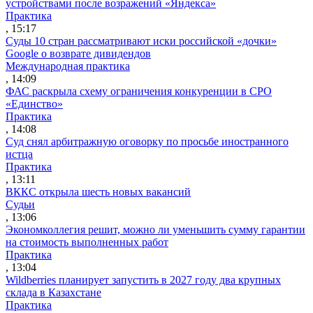
устройствами после возражений «Яндекса»
Практика
, 15:17
Суды 10 стран рассматривают иски российской «дочки»
Google о возврате дивидендов
Международная практика
, 14:09
ФАС раскрыла схему ограничения конкуренции в СРО
«Единство»
Практика
, 14:08
Суд снял арбитражную оговорку по просьбе иностранного
истца
Практика
, 13:11
ВККС открыла шесть новых вакансий
Судьи
, 13:06
Экономколлегия решит, можно ли уменьшить сумму гарантии
на стоимость выполненных работ
Практика
, 13:04
Wildberries планирует запустить в 2027 году два крупных
склада в Казахстане
Практика