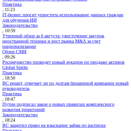
Практика
, 11:23
IT-бизнес просит упростить использование данных граждан
для обучения ИИ
Законодательство
, 10:59
Утренний обзор за 6 августа: ужесточение закупок
иностранной техники и рост рынка M&A за счет
национализации
Обзор СМИ
, 09:26
Росимущество проведет новый аукцион по продаже активов
Global Spirits
Практика
, 18:50
ВС решит, отвечает ли по долгам брошенной компании новый
руководитель
Практика
, 18:47
Путин подписал закон о новых правилах комплексного
развития территорий
Законодательство
, 18:24
ВС защитил право на взыскание займа по расписке
Практика