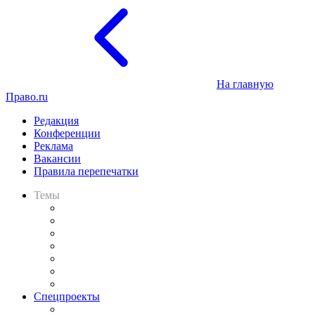
На главную
Право.ru
Редакция
Конференции
Реклама
Вакансии
Правила перепечатки
Темы
Практика
Законодательство
Процесс
Исследования
Рынок юридических услуг
Юридическое сообщество
Важнейшие правовые темы в прессе
Спецпроекты
Подкаст «В здравом уме