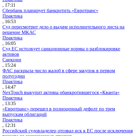
, 17:11
Сбербанк планирует банкротить «Евротранс»
Практика
, 16:53
Суд пересмотрит дело о выдаче исполнительного листа на
решение МКАС
Практика
, 16:05
Суд ЕС истолкует санкционные нормы о разблокировке
активов
Санкции
, 15:24
ФАС раскрыла число жалоб в сфере закупок в первом
полугодии
Практика
, 14:47
NexTouch выкупит активы обанкротившегося «Кванта»
Практика
, 13:35
«Евротранс» перешел в полноценный дефолт по трем
выпускам облигаций
Практика
, 12:31
Российский судовладелец отозвал иск к ЕС после исключения