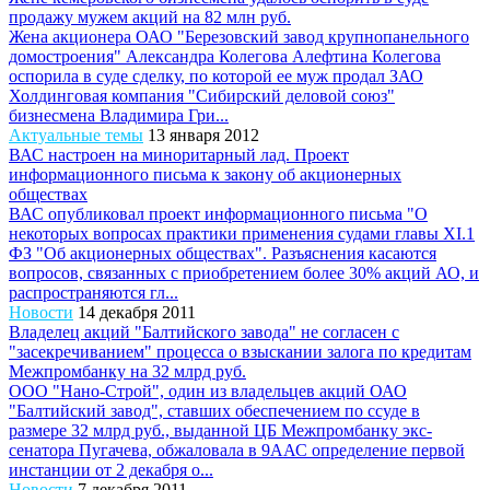
продажу мужем акций на 82 млн руб.
Жена акционера ОАО "Березовский завод крупнопанельного
домостроения" Александра Колегова Алефтина Колегова
оспорила в суде сделку, по которой ее муж продал ЗАО
Холдинговая компания "Сибирский деловой союз"
бизнесмена Владимира Гри...
Актуальные темы
13 января 2012
ВАС настроен на миноритарный лад. Проект
информационного письма к закону об акционерных
обществах
ВАС опубликовал проект информационного письма "О
некоторых вопросах практики применения судами главы XI.1
ФЗ "Об акционерных обществах". Разъяснения касаются
вопросов, связанных с приобретением более 30% акций АО, и
распространяются гл...
Новости
14 декабря 2011
Владелец акций "Балтийского завода" не согласен с
"засекречиванием" процесса о взыскании залога по кредитам
Межпромбанку на 32 млрд руб.
ООО "Нано-Строй", один из владельцев акций ОАО
"Балтийский завод", ставших обеспечением по ссуде в
размере 32 млрд руб., выданной ЦБ Межпромбанку экс-
сенатора Пугачева, обжаловала в 9ААС определение первой
инстанции от 2 декабря о...
Новости
7 декабря 2011