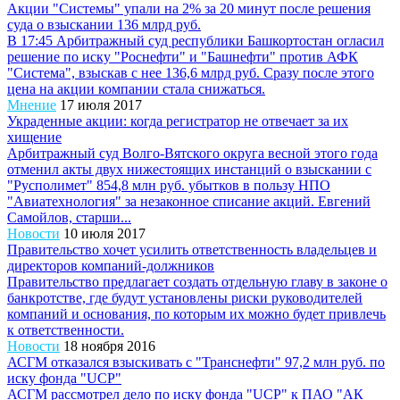
Акции "Системы" упали на 2% за 20 минут после решения
суда о взыскании 136 млрд руб.
В 17:45 Арбитражный суд республики Башкортостан огласил
решение по иску "Роснефти" и "Башнефти" против АФК
"Система", взыскав с нее 136,6 млрд руб. Сразу после этого
цена на акции компании стала снижаться.
Мнение
17 июля 2017
Украденные акции: когда регистратор не отвечает за их
хищение
Арбитражный суд Волго-Вятского округа весной этого года
отменил акты двух нижестоящих инстанций о взыскании с
"Русполимет" 854,8 млн руб. убытков в пользу НПО
"Авиатехнология" за незаконное списание акций. Евгений
Самойлов, старши...
Новости
10 июля 2017
Правительство хочет усилить ответственность владельцев и
директоров компаний-должников
Правительство предлагает создать отдельную главу в законе о
банкротстве, где будут установлены риски руководителей
компаний и основания, по которым их можно будет привлечь
к ответственности.
Новости
18 ноября 2016
АСГМ отказался взыскивать с "Транснефти" 97,2 млн руб. по
иску фонда "UCP"
АСГМ рассмотрел дело по иску фонда "UCP" к ПАО "АК