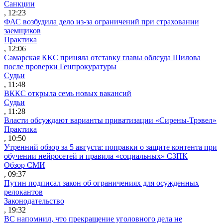
Санкции
, 12:23
ФАС возбудила дело из-за ограничений при страховании
заемщиков
Практика
, 12:06
Самарская ККС приняла отставку главы облсуда Шилова
после проверки Генпрокуратуры
Судьи
, 11:48
ВККС открыла семь новых вакансий
Судьи
, 11:28
Власти обсуждают варианты приватизации «Сирены-Трэвел»
Практика
, 10:50
Утренний обзор за 5 августа: поправки о защите контента при
обучении нейросетей и правила «социальных» СЗПК
Обзор СМИ
, 09:37
Путин подписал закон об ограничениях для осужденных
релокантов
Законодательство
, 19:32
ВС напомнил, что прекращение уголовного дела не