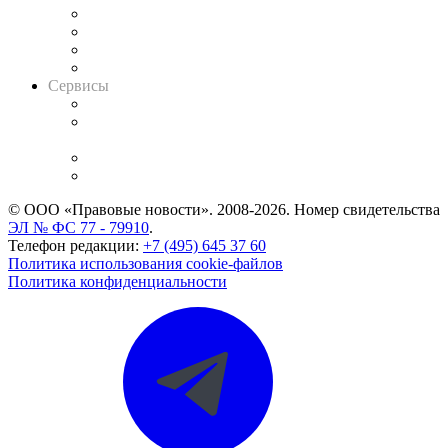
Досье судей
Информация о судах
RSS лента новостей
Вакансии для юристов
Сервисы
Справочно-правовая система
Casebook: мониторинг дел
и компаний
Caselook: поиск и анализ практики
CASE.ONE: управление юридической службой
© ООО «Правовые новости». 2008-2026.
Номер свидетельства
ЭЛ № ФС 77 - 79910
.
Телефон редакции:
+7 (495) 645 37 60
Политика использования cookie-файлов
Политика конфиденциальности