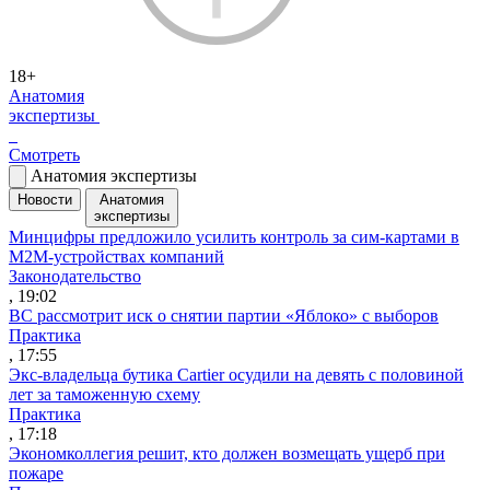
18+
Анатомия
экспертизы
Смотреть
Анатомия экспертизы
Новости
Анатомия
экспертизы
Минцифры предложило усилить контроль за сим-картами в
M2M-устройствах компаний
Законодательство
, 19:02
ВС рассмотрит иск о снятии партии «Яблоко» с выборов
Практика
, 17:55
Экс-владельца бутика Cartier осудили на девять с половиной
лет за таможенную схему
Практика
, 17:18
Экономколлегия решит, кто должен возмещать ущерб при
пожаре