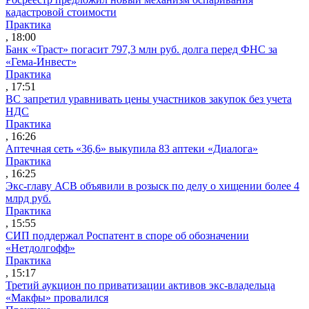
кадастровой стоимости
Практика
, 18:00
Банк «Траст» погасит 797,3 млн руб. долга перед ФНС за
«Гема-Инвест»
Практика
, 17:51
ВС запретил уравнивать цены участников закупок без учета
НДС
Практика
, 16:26
Аптечная сеть «36,6» выкупила 83 аптеки «Диалога»
Практика
, 16:25
Экс-главу АСВ объявили в розыск по делу о хищении более 4
млрд руб.
Практика
, 15:55
СИП поддержал Роспатент в споре об обозначении
«Нетдолгофф»
Практика
, 15:17
Третий аукцион по приватизации активов экс-владельца
«Макфы» провалился