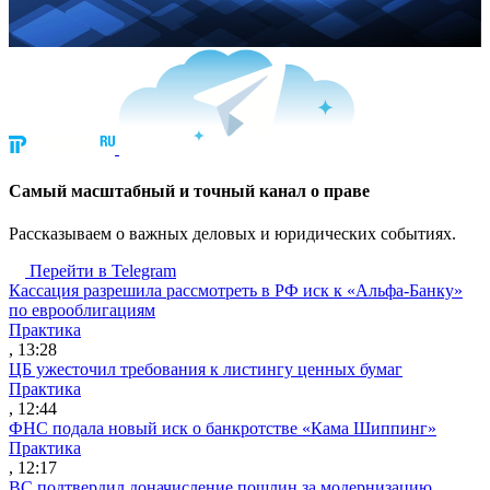
Cамый масштабный и точный канал о праве
Рассказываем о важных деловых и юридических событиях.
Перейти в Telegram
Кассация разрешила рассмотреть в РФ иск к «Альфа-Банку»
по еврооблигациям
Практика
, 13:28
ЦБ ужесточил требования к листингу ценных бумаг
Практика
, 12:44
ФНС подала новый иск о банкротстве «Кама Шиппинг»
Практика
, 12:17
ВС подтвердил доначисление пошлин за модернизацию