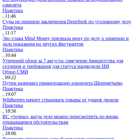
самолета
Практика
, 11:46
Суды не приняли заключения DeepSeek по уголовному делу
Практика
, 11:17
Экс-глава Mind Money признала вину по делу о хищении и
дала показания на других фигурантов
Практика
, 10:44
Утренний обзор за 7 августа: смягчение банкротства для
селлеров и требования для статуса нацмодели ИИ
Обзор СМИ
, 09:22
Путин разрешил приватизацию аэропорта Шереметьево
Практика
, 19:07
Wildberries начнет страховать товары от ударов дронов
Практика
, 18:56
ВС уточнил, когда дело можно пересмотреть по вновь
открывшимся обстоятельствам
Практика
, 18:06
Росреестр предложил новый механизм оспаривания