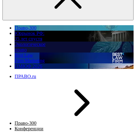
Право-300
Юррынок РФ:
35 лет спустя
Экологическое
право
Best Law
Firm Marketing
ПМЮФ 2026
ПРАВО.ru
Право-300
Конференции