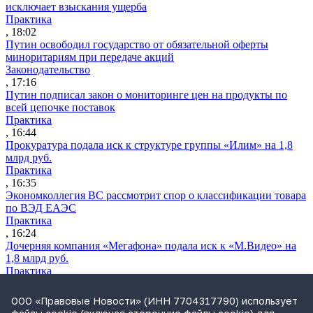
исключает взыскания ущерба
Практика
, 18:02
Путин освободил государство от обязательной оферты
миноритариям при передаче акций
Законодательство
, 17:16
Путин подписал закон о мониторинге цен на продукты по
всей цепочке поставок
Практика
, 16:44
Прокуратура подала иск к структуре группы «Илим» на 1,8
млрд руб.
Практика
, 16:35
Экономколлегия ВС рассмотрит спор о классификации товара
по ВЭД ЕАЭС
Практика
, 16:24
Дочерняя компания «Мегафона» подала иск к «М.Видео» на
1,8 млрд руб.
Практика
, 15:50
СИП проверит отмену патента на систему управления
ООО «Правовые Новости» (ИНН 7704317790) использует
устройствами после возражений «Яндекса»