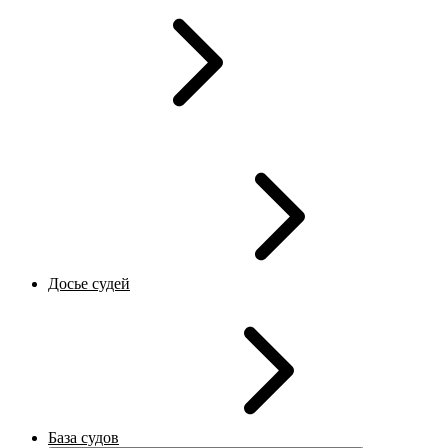
Досье судей
База судов