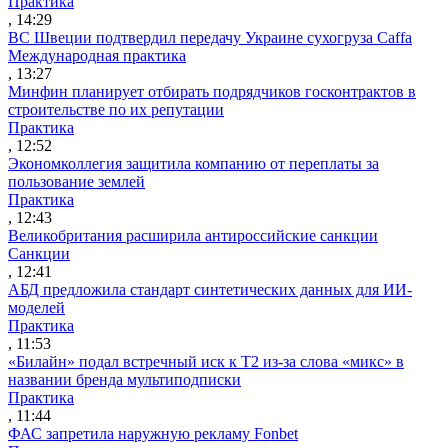
Практика
, 14:29
ВС Швеции подтвердил передачу Украине сухогруза Caffa
Международная практика
, 13:27
Минфин планирует отбирать подрядчиков госконтрактов в
строительстве по их репутации
Практика
, 12:52
Экономколлегия защитила компанию от переплаты за
пользование землей
Практика
, 12:43
Великобритания расширила антироссийские санкции
Санкции
, 12:41
АБД предложила стандарт синтетических данных для ИИ-
моделей
Практика
, 11:53
«Билайн» подал встречный иск к Т2 из-за слова «микс» в
названии бренда мультиподписки
Практика
, 11:44
ФАС запретила наружную рекламу Fonbet