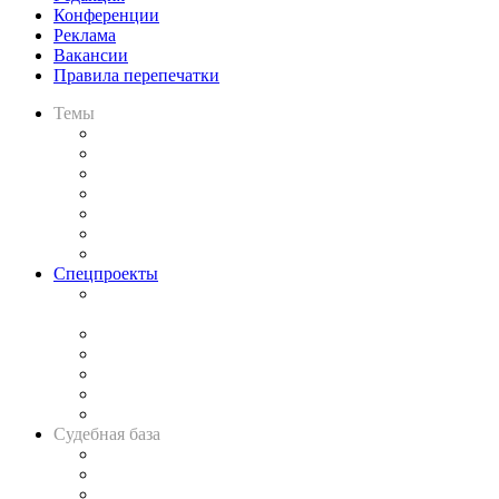
Конференции
Реклама
Вакансии
Правила перепечатки
Темы
Практика
Законодательство
Процесс
Исследования
Рынок юридических услуг
Юридическое сообщество
Важнейшие правовые темы в прессе
Спецпроекты
Подкаст «В здравом уме
и твёрдой памяти»
Legal Design
Банкротная панорама
Советы для литигаторов
Сговоры на торгах
Авто
Судебная база
Картотека арбитражных дел
Решения арбитражных судов
Календарь рассмотрения арбитражных дел