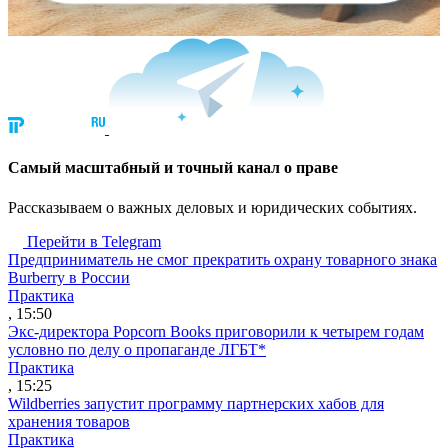
Cамый масштабный и точный канал о праве
Рассказываем о важных деловых и юридических событиях.
Перейти в Telegram
Предприниматель не смог прекратить охрану товарного знака
Burberry в России
Практика
, 15:50
Экс-директора Popcorn Books приговорили к четырем годам
условно по делу о пропаганде ЛГБТ*
Практика
, 15:25
Wildberries запустит программу партнерских хабов для
хранения товаров
Практика