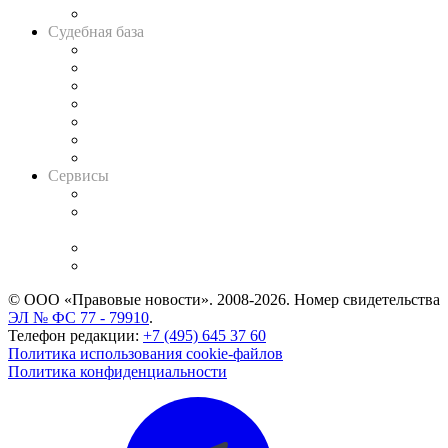
Авто
Судебная база
Картотека арбитражных дел
Решения арбитражных судов
Календарь рассмотрения арбитражных дел
Досье судей
Информация о судах
RSS лента новостей
Вакансии для юристов
Сервисы
Справочно-правовая система
Casebook: мониторинг дел
и компаний
Caselook: поиск и анализ практики
CASE.ONE: управление юридической службой
© ООО «Правовые новости». 2008-2026.
Номер свидетельства
ЭЛ № ФС 77 - 79910
.
Телефон редакции:
+7 (495) 645 37 60
Политика использования cookie-файлов
Политика конфиденциальности