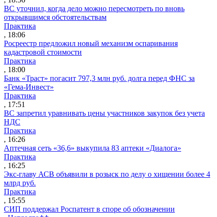
ВС уточнил, когда дело можно пересмотреть по вновь
открывшимся обстоятельствам
Практика
, 18:06
Росреестр предложил новый механизм оспаривания
кадастровой стоимости
Практика
, 18:00
Банк «Траст» погасит 797,3 млн руб. долга перед ФНС за
«Гема-Инвест»
Практика
, 17:51
ВС запретил уравнивать цены участников закупок без учета
НДС
Практика
, 16:26
Аптечная сеть «36,6» выкупила 83 аптеки «Диалога»
Практика
, 16:25
Экс-главу АСВ объявили в розыск по делу о хищении более 4
млрд руб.
Практика
, 15:55
СИП поддержал Роспатент в споре об обозначении