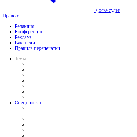
Досье судей
Право.ru
Редакция
Конференции
Реклама
Вакансии
Правила перепечатки
Темы
Практика
Законодательство
Процесс
Исследования
Рынок юридических услуг
Юридическое сообщество
Важнейшие правовые темы в прессе
Спецпроекты
Подкаст «В здравом уме
и твёрдой памяти»
Legal Design
Банкротная панорама
Советы для литигаторов
Сговоры на торгах