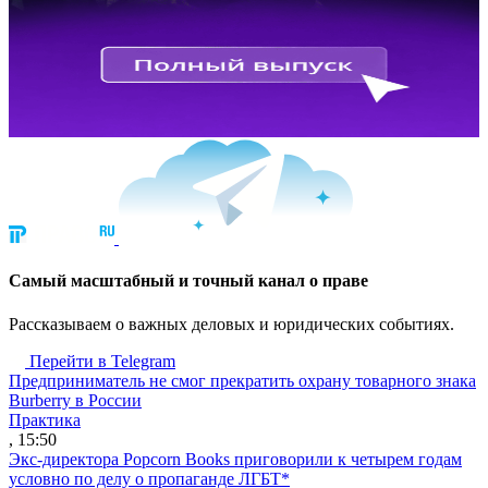
Cамый масштабный и точный канал о праве
Рассказываем о важных деловых и юридических событиях.
Перейти в Telegram
Предприниматель не смог прекратить охрану товарного знака
Burberry в России
Практика
, 15:50
Экс-директора Popcorn Books приговорили к четырем годам
условно по делу о пропаганде ЛГБТ*