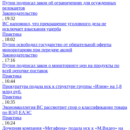
Путин подписал закон об ограничениях для осужденных
релокантов
Законодательство
, 19:32
ВС напомнил, что прекращение уголовного дела не
исключает взыскания ущерба
Практика
, 18:02
Путин освободил государство от обязательной оферты
миноритариям при передаче акций
Законодательство
, 17:16
Путин подписал закон о мониторинге цен на продукты по
всей цепочке поставок
Практика
, 16:44
Прокуратура подала иск к структуре группы «Илим» на 1,8
млрд руб.
Практика
, 16:35
Экономколлегия ВС рассмотрит спор о классификации товара
по ВЭД ЕАЭС
Практика
, 16:24
Дочерняя компания «Мегафона» подала иск к «М.Видео» на