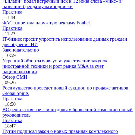
«Билайн» подал встречный иск к Т2 из-за слова «микс» в
названии бренда мультиподписки
Практика
, 11:44
ФАС запретила наружную рекламу Fonbet
Практика
, 11:23
IT-бизнес просит упростить использование данных граждан
для обучения ИИ
Законодательство
, 10:59
Утренний обзор за 6 августа: ужесточение закупок
иностранной техники и рост рынка M&A за счет
национализации
Обзор СМИ
, 09:26
Росимущество проведет новый аукцион по продаже активов
Global Spirits
Практика
, 18:50
ВС решит, отвечает ли по долгам брошенной компании новый
руководитель
Практика
, 18:47
Путин подписал закон о новых правилах комплексного