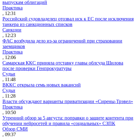
выпускам облигаций
Практика
, 12:31
Российский судовладелец отозвал иск к ЕС после исключения
танкера из санкционных списков
Санкции
, 12:23
ФАС возбудила дело из-за ограничений при страховании
заемщиков
Практика
, 12:06
Самарская ККС приняла отставку главы облсуда Шилова
после проверки Генпрокуратуры
Судьи
, 11:48
ВККС открыла семь новых вакансий
Судьи
, 11:28
Власти обсуждают варианты приватизации «Сирены-Трэвел»
Практика
, 10:50
Утренний обзор за 5 августа: поправки о защите контента при
обучении нейросетей и правила «социальных» СЗПК
Обзор СМИ
, 09:37