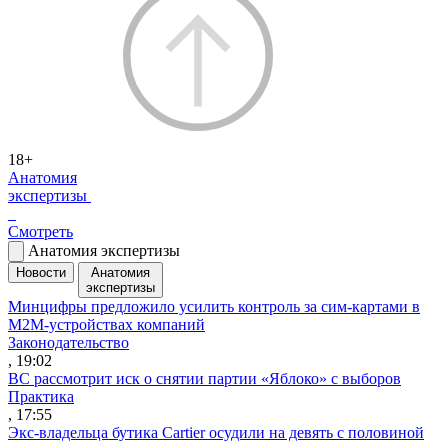
18+
Анатомия
экспертизы
Смотреть
Анатомия экспертизы
Новости
Анатомия
экспертизы
Минцифры предложило усилить контроль за сим-картами в
M2M-устройствах компаний
Законодательство
, 19:02
ВС рассмотрит иск о снятии партии «Яблоко» с выборов
Практика
, 17:55
Экс-владельца бутика Cartier осудили на девять с половиной