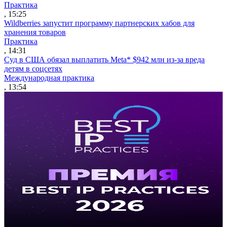
Практика
, 15:25
Wildberries запустит программу партнерских хабов для
хранения товаров
Практика
, 14:31
Суд в США обязал выплатить Meta* $942 млн из-за вреда
детям в соцсетях
Международная практика
, 13:54