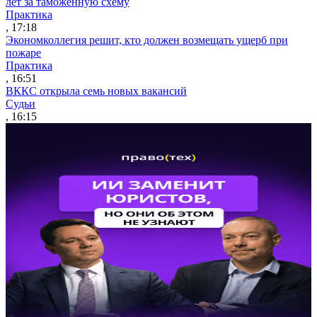
лет за таможенную схему
Практика
, 17:18
Экономколлегия решит, кто должен возмещать ущерб при
пожаре
Практика
, 16:51
ВККС открыла семь новых вакансий
Судьи
, 16:15