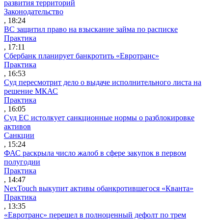
развития территорий
Законодательство
, 18:24
ВС защитил право на взыскание займа по расписке
Практика
, 17:11
Сбербанк планирует банкротить «Евротранс»
Практика
, 16:53
Суд пересмотрит дело о выдаче исполнительного листа на
решение МКАС
Практика
, 16:05
Суд ЕС истолкует санкционные нормы о разблокировке
активов
Санкции
, 15:24
ФАС раскрыла число жалоб в сфере закупок в первом
полугодии
Практика
, 14:47
NexTouch выкупит активы обанкротившегося «Кванта»
Практика
, 13:35
«Евротранс» перешел в полноценный дефолт по трем