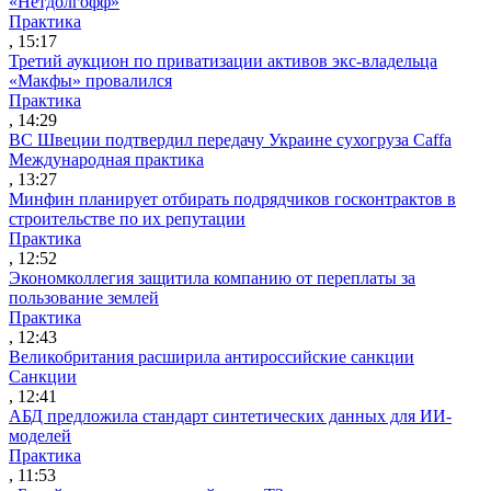
«Нетдолгофф»
Практика
, 15:17
Третий аукцион по приватизации активов экс-владельца
«Макфы» провалился
Практика
, 14:29
ВС Швеции подтвердил передачу Украине сухогруза Caffa
Международная практика
, 13:27
Минфин планирует отбирать подрядчиков госконтрактов в
строительстве по их репутации
Практика
, 12:52
Экономколлегия защитила компанию от переплаты за
пользование землей
Практика
, 12:43
Великобритания расширила антироссийские санкции
Санкции
, 12:41
АБД предложила стандарт синтетических данных для ИИ-
моделей
Практика
, 11:53