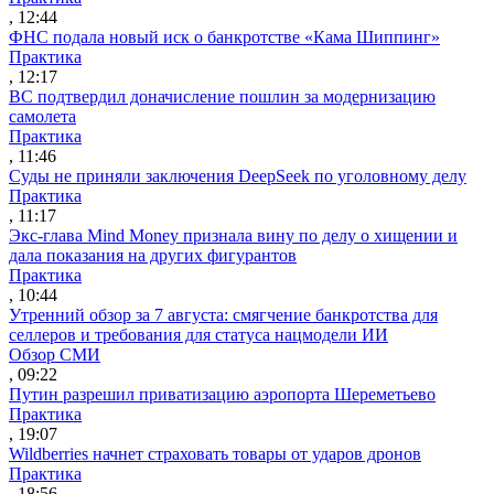
, 12:44
ФНС подала новый иск о банкротстве «Кама Шиппинг»
Практика
, 12:17
ВС подтвердил доначисление пошлин за модернизацию
самолета
Практика
, 11:46
Суды не приняли заключения DeepSeek по уголовному делу
Практика
, 11:17
Экс-глава Mind Money признала вину по делу о хищении и
дала показания на других фигурантов
Практика
, 10:44
Утренний обзор за 7 августа: смягчение банкротства для
селлеров и требования для статуса нацмодели ИИ
Обзор СМИ
, 09:22
Путин разрешил приватизацию аэропорта Шереметьево
Практика
, 19:07
Wildberries начнет страховать товары от ударов дронов
Практика
, 18:56