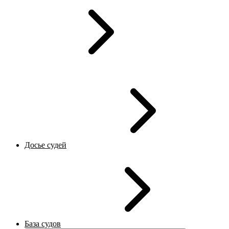
Досье судей
База судов