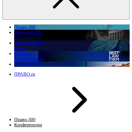
Право-300
Юррынок РФ:
35 лет спустя
Экологическое
право
Best Law
Firm Marketing
ПМЮФ 2026
ПРАВО.ru
Право-300
Конференции