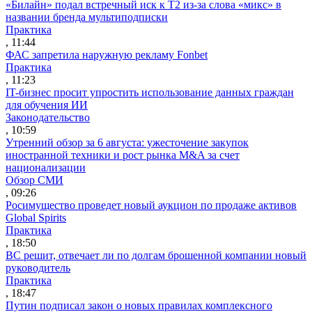
«Билайн» подал встречный иск к Т2 из-за слова «микс» в
названии бренда мультиподписки
Практика
, 11:44
ФАС запретила наружную рекламу Fonbet
Практика
, 11:23
IT-бизнес просит упростить использование данных граждан
для обучения ИИ
Законодательство
, 10:59
Утренний обзор за 6 августа: ужесточение закупок
иностранной техники и рост рынка M&A за счет
национализации
Обзор СМИ
, 09:26
Росимущество проведет новый аукцион по продаже активов
Global Spirits
Практика
, 18:50
ВС решит, отвечает ли по долгам брошенной компании новый
руководитель
Практика
, 18:47
Путин подписал закон о новых правилах комплексного