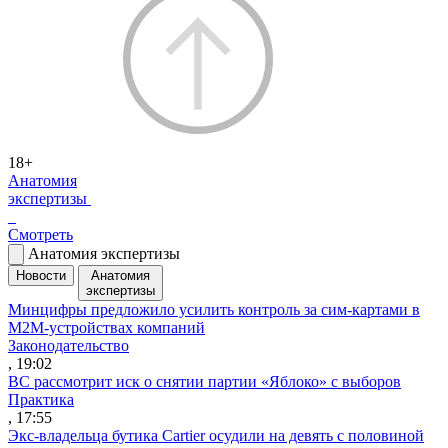
18+
Анатомия
экспертизы
Смотреть
Анатомия экспертизы
Новости
Анатомия
экспертизы
Минцифры предложило усилить контроль за сим-картами в
M2M-устройствах компаний
Законодательство
, 19:02
ВС рассмотрит иск о снятии партии «Яблоко» с выборов
Практика
, 17:55
Экс-владельца бутика Cartier осудили на девять с половиной