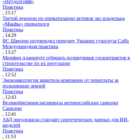
«Нетдолгофф»
Практика
, 15:17
Третий аукцион по приватизации активов экс-владельца
«Макфы» провалился
Практика
, 14:29
ВС Швеции подтвердил передачу Украине сухогруза Caffa
Международная практика
, 13:27
Минфин планирует отбирать подрядчиков госконтрактов в
строительстве по их репутации
Практика
, 12:52
Экономколлегия защитила компанию от переплаты за
пользование землей
Практика
, 12:43
Великобритания расширила антироссийские санкции
Санкции
, 12:41
АБД предложила стандарт синтетических данных для ИИ-
моделей
Практика
, 11:53