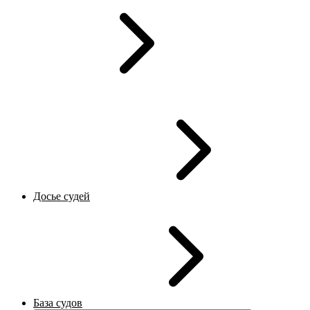
Досье судей
База судов