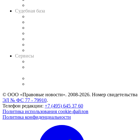
Авто
Судебная база
Картотека арбитражных дел
Решения арбитражных судов
Календарь рассмотрения арбитражных дел
Досье судей
Информация о судах
RSS лента новостей
Вакансии для юристов
Сервисы
Справочно-правовая система
Casebook: мониторинг дел
и компаний
Caselook: поиск и анализ практики
CASE.ONE: управление юридической службой
© ООО «Правовые новости». 2008-2026.
Номер свидетельства
ЭЛ № ФС 77 - 79910
.
Телефон редакции:
+7 (495) 645 37 60
Политика использования cookie-файлов
Политика конфиденциальности