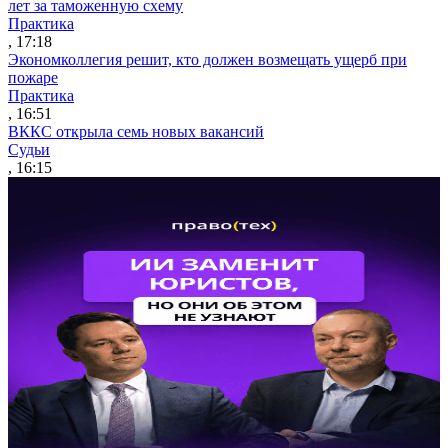
лет за таможенную схему
Практика
, 17:18
Экономколлегия решит, кто должен возмещать ущерб при
пожаре
Практика
, 16:51
ВККС открыла семь новых вакансий
Судьи
, 16:15