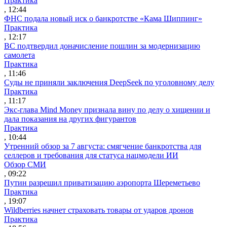
Практика
, 12:44
ФНС подала новый иск о банкротстве «Кама Шиппинг»
Практика
, 12:17
ВС подтвердил доначисление пошлин за модернизацию
самолета
Практика
, 11:46
Суды не приняли заключения DeepSeek по уголовному делу
Практика
, 11:17
Экс-глава Mind Money признала вину по делу о хищении и
дала показания на других фигурантов
Практика
, 10:44
Утренний обзор за 7 августа: смягчение банкротства для
селлеров и требования для статуса нацмодели ИИ
Обзор СМИ
, 09:22
Путин разрешил приватизацию аэропорта Шереметьево
Практика
, 19:07
Wildberries начнет страховать товары от ударов дронов
Практика