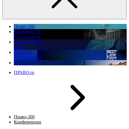
Право-300
Юррынок РФ:
35 лет спустя
Экологическое
право
Best Law
Firm Marketing
ПМЮФ 2026
ПРАВО.ru
Право-300
Конференции