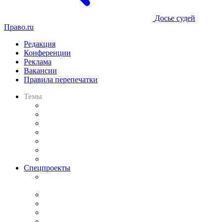
Досье судей
Право.ru
Редакция
Конференции
Реклама
Вакансии
Правила перепечатки
Темы
Практика
Законодательство
Процесс
Исследования
Рынок юридических услуг
Юридическое сообщество
Важнейшие правовые темы в прессе
Спецпроекты
Подкаст «В здравом уме
и твёрдой памяти»
Legal Design
Банкротная панорама
Советы для литигаторов
Сговоры на торгах