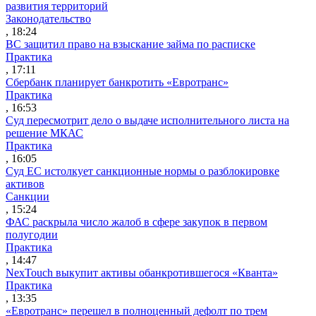
развития территорий
Законодательство
, 18:24
ВС защитил право на взыскание займа по расписке
Практика
, 17:11
Сбербанк планирует банкротить «Евротранс»
Практика
, 16:53
Суд пересмотрит дело о выдаче исполнительного листа на
решение МКАС
Практика
, 16:05
Суд ЕС истолкует санкционные нормы о разблокировке
активов
Санкции
, 15:24
ФАС раскрыла число жалоб в сфере закупок в первом
полугодии
Практика
, 14:47
NexTouch выкупит активы обанкротившегося «Кванта»
Практика
, 13:35
«Евротранс» перешел в полноценный дефолт по трем