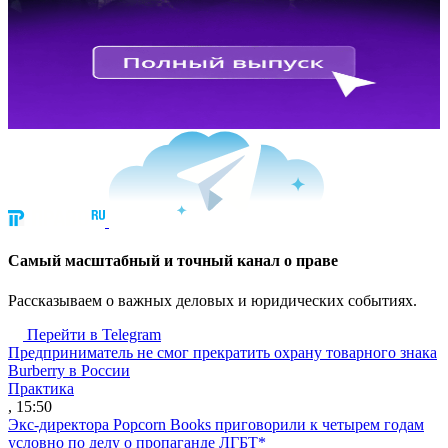
Cамый масштабный и точный канал о праве
Рассказываем о важных деловых и юридических событиях.
Перейти в Telegram
Предприниматель не смог прекратить охрану товарного знака
Burberry в России
Практика
, 15:50
Экс-директора Popcorn Books приговорили к четырем годам
условно по делу о пропаганде ЛГБТ*