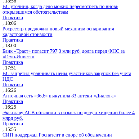
, 18:56
ВС уточнил, когда дело можно пересмотреть по вновь
открывшимся обстоятельствам
Практика
, 18:06
Росреестр предложил новый механизм оспаривания
кадастровой стоимости
Практика
, 18:00
Банк «Траст» погасит 797,3 млн руб. долга перед ФНС за
«Гема-Инвест»
Практика
, 17:51
ВС запретил уравнивать цены участников закупок без учета
НДС
Практика
, 16:26
Аптечная сеть «36,6» выкупила 83 аптеки «Диалога»
Практика
, 16:25
Экс-главу АСВ объявили в розыск по делу о хищении более 4
млрд руб.
Практика
, 15:55
СИП поддержал Роспатент в споре об обозначении