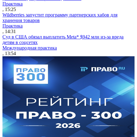
Практика
, 15:25
Wildberries запустит программу партнерских хабов для
хранения товаров
Практика
, 14:31
Суд в США обязал выплатить Meta* $942 млн из-за вреда
детям в соцсетях
Международная практика
, 13:54