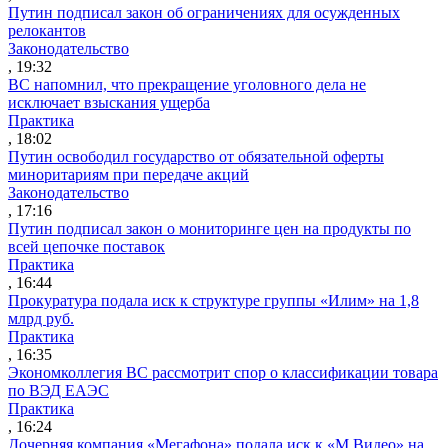
Путин подписал закон об ограничениях для осужденных
релокантов
Законодательство
, 19:32
ВС напомнил, что прекращение уголовного дела не
исключает взыскания ущерба
Практика
, 18:02
Путин освободил государство от обязательной оферты
миноритариям при передаче акций
Законодательство
, 17:16
Путин подписал закон о мониторинге цен на продукты по
всей цепочке поставок
Практика
, 16:44
Прокуратура подала иск к структуре группы «Илим» на 1,8
млрд руб.
Практика
, 16:35
Экономколлегия ВС рассмотрит спор о классификации товара
по ВЭД ЕАЭС
Практика
, 16:24
Дочерняя компания «Мегафона» подала иск к «М.Видео» на