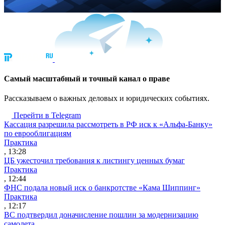
Cамый масштабный и точный канал о праве
Рассказываем о важных деловых и юридических событиях.
Перейти в Telegram
Кассация разрешила рассмотреть в РФ иск к «Альфа-Банку»
по еврооблигациям
Практика
, 13:28
ЦБ ужесточил требования к листингу ценных бумаг
Практика
, 12:44
ФНС подала новый иск о банкротстве «Кама Шиппинг»
Практика
, 12:17
ВС подтвердил доначисление пошлин за модернизацию
самолета