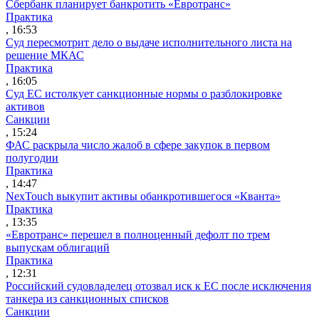
Сбербанк планирует банкротить «Евротранс»
Практика
, 16:53
Суд пересмотрит дело о выдаче исполнительного листа на
решение МКАС
Практика
, 16:05
Суд ЕС истолкует санкционные нормы о разблокировке
активов
Санкции
, 15:24
ФАС раскрыла число жалоб в сфере закупок в первом
полугодии
Практика
, 14:47
NexTouch выкупит активы обанкротившегося «Кванта»
Практика
, 13:35
«Евротранс» перешел в полноценный дефолт по трем
выпускам облигаций
Практика
, 12:31
Российский судовладелец отозвал иск к ЕС после исключения
танкера из санкционных списков
Санкции