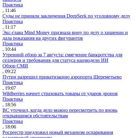
Практика
, 11:46
Суды не приняли заключения DeepSeek по уголовному делу
Практика
, 11:17
Экс-глава Mind Money признала вину по делу о хищении и
дала показания на других фигурантов
Практика
, 10:44
Утренний обзор за 7 августа: смягчение банкротства для
селлеров и требования для статуса нацмодели ИИ
Обзор СМИ
, 09:22
Путин разрешил приватизацию аэропорта Шереметьево
Практика
, 19:07
Wildberries начнет страховать товары от ударов дронов
Практика
, 18:56
ВС уточнил, когда дело можно пересмотреть по вновь
открывшимся обстоятельствам
Практика
, 18:06
Росреестр предложил новый механизм оспаривания
кадастровой стоимости