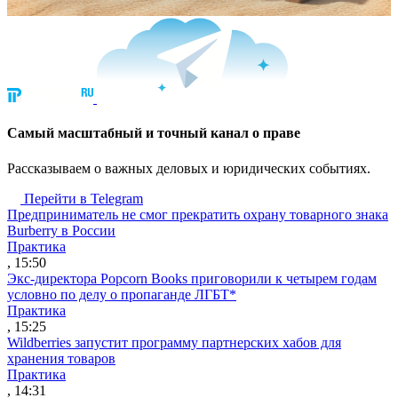
Cамый масштабный и точный канал о праве
Рассказываем о важных деловых и юридических событиях.
Перейти в Telegram
Предприниматель не смог прекратить охрану товарного знака
Burberry в России
Практика
, 15:50
Экс-директора Popcorn Books приговорили к четырем годам
условно по делу о пропаганде ЛГБТ*
Практика
, 15:25
Wildberries запустит программу партнерских хабов для
хранения товаров
Практика
, 14:31