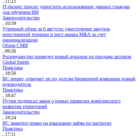
, 11:23
IT-бизнес просит упростить использование данных граждан
для обучения ИИ
Законодательство
, 10:59
Утренний обзор за 6 августа: ужесточение закупок
иностранной техники и рост рынка M&A за счет
национализации
Обзор СМИ
, 09:26
Росимущество проведет новый аукцион по продаже активов
Global Spirits
Практика
, 18:50
ВС решит, отвечает ли по долгам брошенной компании новый
руководитель
Практика
, 18:47
Путин подписал закон о новых правилах комплексного
развития территорий
Законодательство
, 18:24
ВС защитил право на взыскание займа по расписке
Практика
, 17:11