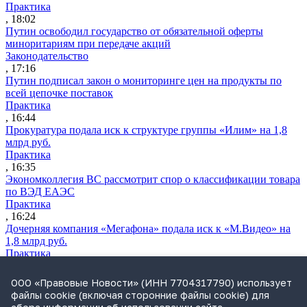
Практика
, 18:02
Путин освободил государство от обязательной оферты
миноритариям при передаче акций
Законодательство
, 17:16
Путин подписал закон о мониторинге цен на продукты по
всей цепочке поставок
Практика
, 16:44
Прокуратура подала иск к структуре группы «Илим» на 1,8
млрд руб.
Практика
, 16:35
Экономколлегия ВС рассмотрит спор о классификации товара
по ВЭД ЕАЭС
Практика
, 16:24
Дочерняя компания «Мегафона» подала иск к «М.Видео» на
1,8 млрд руб.
Практика
, 15:50
СИП проверит отмену патента на систему управления
ООО «Правовые Новости» (ИНН 7704317790) использует
устройствами после возражений «Яндекса»
файлы cookie (включая сторонние файлы cookie) для
Практика