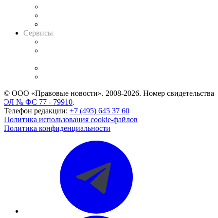
Информация о судах
RSS лента новостей
Вакансии для юристов
Сервисы
Справочно-правовая система
Casebook: мониторинг дел
и компаний
Caselook: поиск и анализ практики
CASE.ONE: управление юридической службой
© ООО «Правовые новости». 2008-2026.
Номер свидетельства
ЭЛ № ФС 77 - 79910
.
Телефон редакции:
+7 (495) 645 37 60
Политика использования cookie-файлов
Политика конфиденциальности