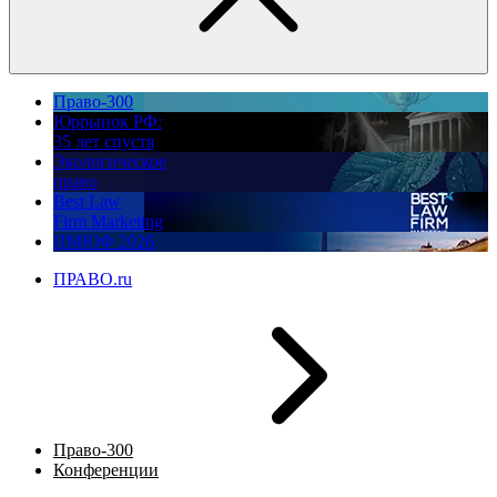
Право-300
Юррынок РФ:
35 лет спустя
Экологическое
право
Best Law
Firm Marketing
ПМЮФ 2026
ПРАВО.ru
Право-300
Конференции