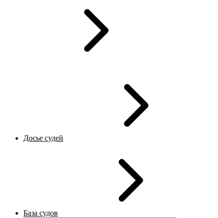
Досье судей
База судов