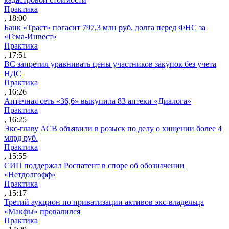
Практика
, 18:00
Банк «Траст» погасит 797,3 млн руб. долга перед ФНС за
«Гема-Инвест»
Практика
, 17:51
ВС запретил уравнивать цены участников закупок без учета
НДС
Практика
, 16:26
Аптечная сеть «36,6» выкупила 83 аптеки «Диалога»
Практика
, 16:25
Экс-главу АСВ объявили в розыск по делу о хищении более 4
млрд руб.
Практика
, 15:55
СИП поддержал Роспатент в споре об обозначении
«Нетдолгофф»
Практика
, 15:17
Третий аукцион по приватизации активов экс-владельца
«Макфы» провалился
Практика