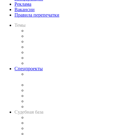
Реклама
Вакансии
Правила перепечатки
Темы
Практика
Законодательство
Процесс
Исследования
Рынок юридических услуг
Юридическое сообщество
Важнейшие правовые темы в прессе
Спецпроекты
Подкаст «В здравом уме
и твёрдой памяти»
Legal Design
Банкротная панорама
Советы для литигаторов
Сговоры на торгах
Авто
Судебная база
Картотека арбитражных дел
Решения арбитражных судов
Календарь рассмотрения арбитражных дел
Досье судей