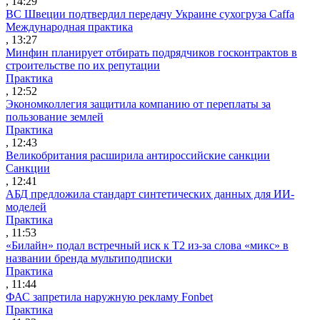
, 14:29
ВС Швеции подтвердил передачу Украине сухогруза Caffa
Международная практика
, 13:27
Минфин планирует отбирать подрядчиков госконтрактов в
строительстве по их репутации
Практика
, 12:52
Экономколлегия защитила компанию от переплаты за
пользование землей
Практика
, 12:43
Великобритания расширила антироссийские санкции
Санкции
, 12:41
АБД предложила стандарт синтетических данных для ИИ-
моделей
Практика
, 11:53
«Билайн» подал встречный иск к Т2 из-за слова «микс» в
названии бренда мультиподписки
Практика
, 11:44
ФАС запретила наружную рекламу Fonbet
Практика