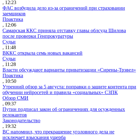
, 12:23
ФАС возбудила дело из-за ограничений при страховании
заемщиков
Практика
, 12:06
Самарская ККС приняла отставку главы облсуда Шилова
после проверки Генпрокуратуры
Судьи
, 11:48
ВККС открыла семь новых вакансий
Судьи
, 11:28
Власти обсуждают варианты приватизации «Сирены-Трэвел»
Практика
, 10:50
Утренний обзор за 5 августа: поправки о защите контента при
обучении нейросетей и правила «социальных» СЗПК
Обзор СМИ
, 09:37
Путин подписал закон об ограничениях для осужденных
релокантов
Законодательство
, 19:32
ВС напомнил, что прекращение уголовного дела не
исключает взыскания ущерба