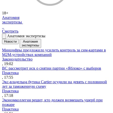
18+
Анатомия
экспертизы
Смотреть
Анатомия экспертизы
Новости
Анатомия
экспертизы
Минцифры предложило усилить контроль за сим-картами в
M2M-устройствах компаний
Законодательство
, 19:02
ВС рассмотрит иск о снятии партии «Яблоко» с выборов
Практика
, 17:55
Экс-владельца бутика Cartier осудили на девять с половиной
лет за таможенную схему
Практика
, 17:18
Экономколлегия решит, кто должен возмещать ущерб при
пожаре
Практика