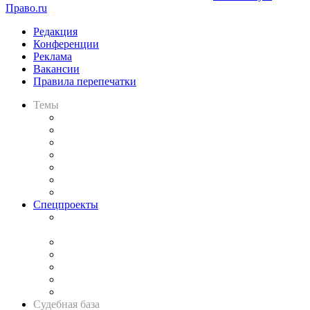
Право.ru
Редакция
Конференции
Реклама
Вакансии
Правила перепечатки
Темы
Практика
Законодательство
Процесс
Исследования
Рынок юридических услуг
Юридическое сообщество
Важнейшие правовые темы в прессе
Спецпроекты
Подкаст «В здравом уме
и твёрдой памяти»
Legal Design
Банкротная панорама
Советы для литигаторов
Сговоры на торгах
Авто
Судебная база