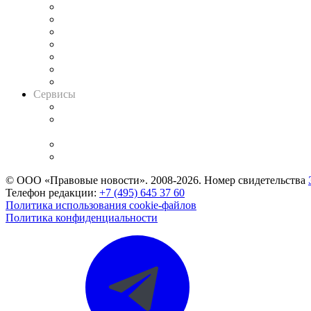
Картотека арбитражных дел
Решения арбитражных судов
Календарь рассмотрения арбитражных дел
Досье судей
Информация о судах
RSS лента новостей
Вакансии для юристов
Сервисы
Справочно-правовая система
Casebook: мониторинг дел
и компаний
Caselook: поиск и анализ практики
CASE.ONE: управление юридической службой
© ООО «Правовые новости». 2008-2026.
Номер свидетельства
Телефон редакции:
+7 (495) 645 37 60
Политика использования cookie-файлов
Политика конфиденциальности