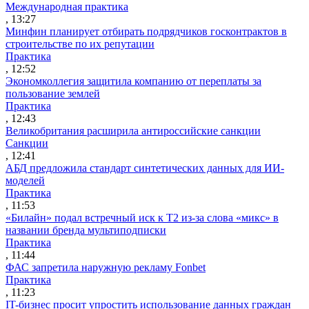
Международная практика
, 13:27
Минфин планирует отбирать подрядчиков госконтрактов в
строительстве по их репутации
Практика
, 12:52
Экономколлегия защитила компанию от переплаты за
пользование землей
Практика
, 12:43
Великобритания расширила антироссийские санкции
Санкции
, 12:41
АБД предложила стандарт синтетических данных для ИИ-
моделей
Практика
, 11:53
«Билайн» подал встречный иск к Т2 из-за слова «микс» в
названии бренда мультиподписки
Практика
, 11:44
ФАС запретила наружную рекламу Fonbet
Практика
, 11:23
IT-бизнес просит упростить использование данных граждан