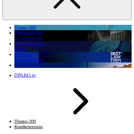
Право-300
Юррынок РФ:
35 лет спустя
Экологическое
право
Best Law
Firm Marketing
ПМЮФ 2026
ПРАВО.ru
Право-300
Конференции