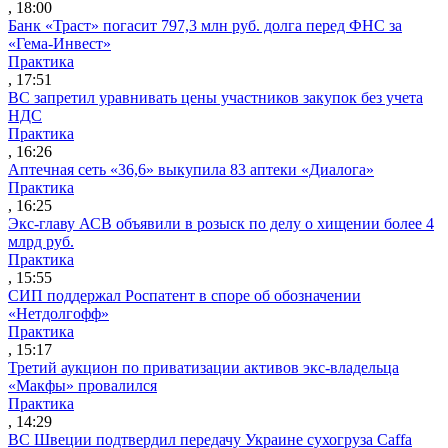
, 18:00
Банк «Траст» погасит 797,3 млн руб. долга перед ФНС за
«Гема-Инвест»
Практика
, 17:51
ВС запретил уравнивать цены участников закупок без учета
НДС
Практика
, 16:26
Аптечная сеть «36,6» выкупила 83 аптеки «Диалога»
Практика
, 16:25
Экс-главу АСВ объявили в розыск по делу о хищении более 4
млрд руб.
Практика
, 15:55
СИП поддержал Роспатент в споре об обозначении
«Нетдолгофф»
Практика
, 15:17
Третий аукцион по приватизации активов экс-владельца
«Макфы» провалился
Практика
, 14:29
ВС Швеции подтвердил передачу Украине сухогруза Caffa