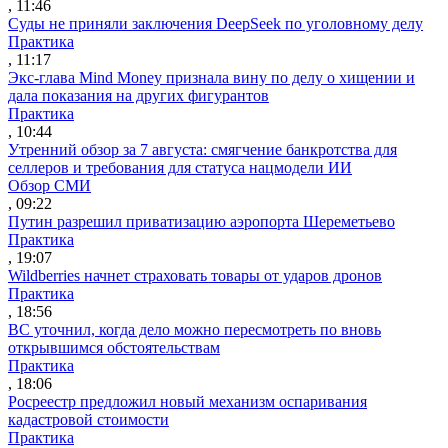
, 11:46
Суды не приняли заключения DeepSeek по уголовному делу
Практика
, 11:17
Экс-глава Mind Money признала вину по делу о хищении и
дала показания на других фигурантов
Практика
, 10:44
Утренний обзор за 7 августа: смягчение банкротства для
селлеров и требования для статуса нацмодели ИИ
Обзор СМИ
, 09:22
Путин разрешил приватизацию аэропорта Шереметьево
Практика
, 19:07
Wildberries начнет страховать товары от ударов дронов
Практика
, 18:56
ВС уточнил, когда дело можно пересмотреть по вновь
открывшимся обстоятельствам
Практика
, 18:06
Росреестр предложил новый механизм оспаривания
кадастровой стоимости
Практика