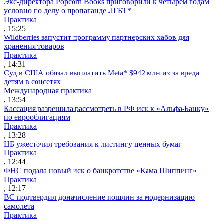
Экс-директора Popcorn Books приговорили к четырем годам
условно по делу о пропаганде ЛГБТ*
Практика
, 15:25
Wildberries запустит программу партнерских хабов для
хранения товаров
Практика
, 14:31
Суд в США обязал выплатить Meta* $942 млн из-за вреда
детям в соцсетях
Международная практика
, 13:54
Кассация разрешила рассмотреть в РФ иск к «Альфа-Банку»
по еврооблигациям
Практика
, 13:28
ЦБ ужесточил требования к листингу ценных бумаг
Практика
, 12:44
ФНС подала новый иск о банкротстве «Кама Шиппинг»
Практика
, 12:17
ВС подтвердил доначисление пошлин за модернизацию
самолета
Практика