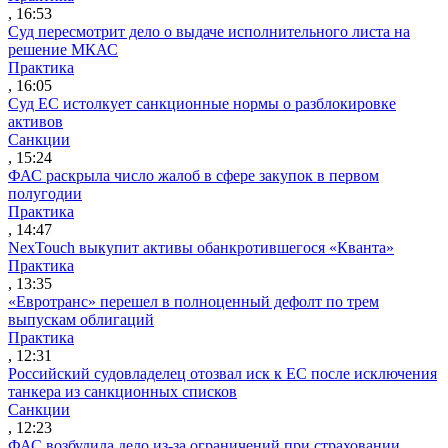
, 16:53
Суд пересмотрит дело о выдаче исполнительного листа на
решение МКАС
Практика
, 16:05
Суд ЕС истолкует санкционные нормы о разблокировке
активов
Санкции
, 15:24
ФАС раскрыла число жалоб в сфере закупок в первом
полугодии
Практика
, 14:47
NexTouch выкупит активы обанкротившегося «Кванта»
Практика
, 13:35
«Евротранс» перешел в полноценный дефолт по трем
выпускам облигаций
Практика
, 12:31
Российский судовладелец отозвал иск к ЕС после исключения
танкера из санкционных списков
Санкции
, 12:23
ФАС возбудила дело из-за ограничений при страховании