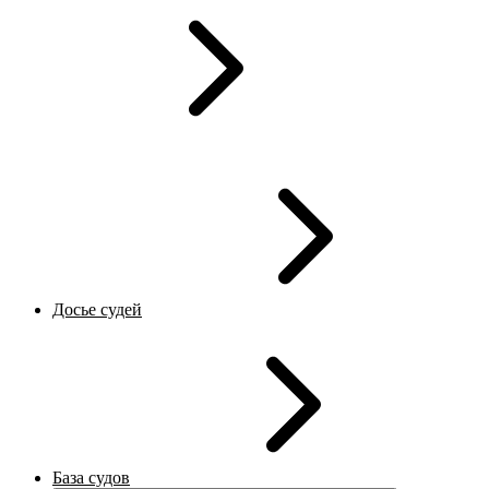
Досье судей
База судов