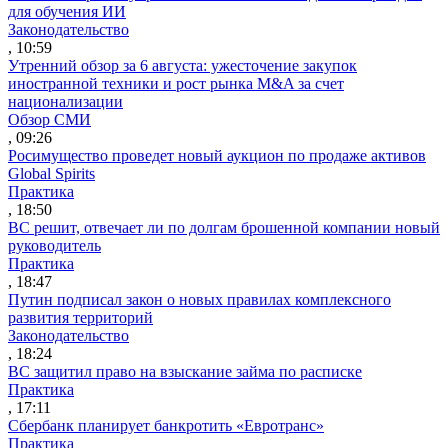
для обучения ИИ
Законодательство
, 10:59
Утренний обзор за 6 августа: ужесточение закупок
иностранной техники и рост рынка M&A за счет
национализации
Обзор СМИ
, 09:26
Росимущество проведет новый аукцион по продаже активов
Global Spirits
Практика
, 18:50
ВС решит, отвечает ли по долгам брошенной компании новый
руководитель
Практика
, 18:47
Путин подписал закон о новых правилах комплексного
развития территорий
Законодательство
, 18:24
ВС защитил право на взыскание займа по расписке
Практика
, 17:11
Сбербанк планирует банкротить «Евротранс»
Практика