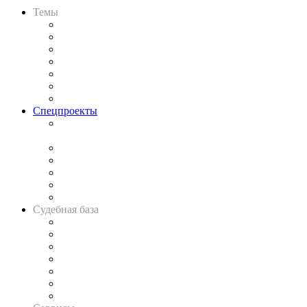
Темы
Практика
Законодательство
Процесс
Исследования
Рынок юридических услуг
Юридическое сообщество
Важнейшие правовые темы в прессе
Спецпроекты
Подкаст «В здравом уме
и твёрдой памяти»
Legal Design
Банкротная панорама
Советы для литигаторов
Сговоры на торгах
Авто
Судебная база
Картотека арбитражных дел
Решения арбитражных судов
Календарь рассмотрения арбитражных дел
Досье судей
Информация о судах
RSS лента новостей
Вакансии для юристов