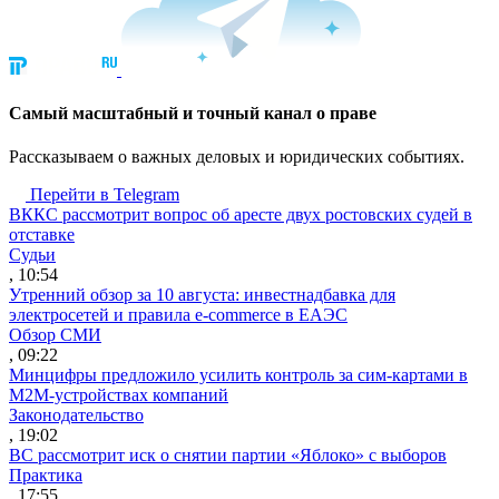
Cамый масштабный и точный канал о праве
Рассказываем о важных деловых и юридических событиях.
Перейти в Telegram
ВККС рассмотрит вопрос об аресте двух ростовских судей в
отставке
Судьи
, 10:54
Утренний обзор за 10 августа: инвестнадбавка для
электросетей и правила e-commerce в ЕАЭС
Обзор СМИ
, 09:22
Минцифры предложило усилить контроль за сим-картами в
M2M-устройствах компаний
Законодательство
, 19:02
ВС рассмотрит иск о снятии партии «Яблоко» с выборов
Практика
, 17:55