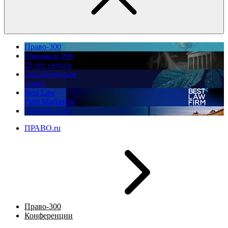
Право-300
Юррынок РФ:
35 лет спустя
Экологическое
право
Best Law
Firm Marketing
ПМЮФ 2026
ПРАВО.ru
Право-300
Конференции