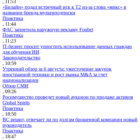
, 11:53
«Билайн» подал встречный иск к Т2 из-за слова «микс» в
названии бренда мультиподписки
Практика
, 11:44
ФАС запретила наружную рекламу Fonbet
Практика
, 11:23
IT-бизнес просит упростить использование данных граждан
для обучения ИИ
Законодательство
, 10:59
Утренний обзор за 6 августа: ужесточение закупок
иностранной техники и рост рынка M&A за счет
национализации
Обзор СМИ
, 09:26
Росимущество проведет новый аукцион по продаже активов
Global Spirits
Практика
, 18:50
ВС решит, отвечает ли по долгам брошенной компании новый
руководитель
Практика
, 18:47