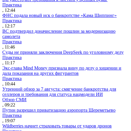
Практика
, 12:44
ФНС подала новый иск о банкротстве «Кама Шиппинг»
Практика
, 12:17
ВС подтвердил доначисление пошлин за модернизацию
самолета
Практика
, 11:46
Суды не приняли заключения DeepSeek по уголовному делу
Практика
, 11:17
Экс-глава Mind Money признала вину по делу о хищении и
дала показания на других фигурантов
Практика
, 10:44
Утренний обзор за 7 августа: смягчение банкротства для
селлеров и требования для статуса нацмодели ИИ
Обзор СМИ
, 09:22
Путин разрешил приватизацию аэропорта Шереметьево
Практика
, 19:07
Wildberries начнет страховать товары от ударов дронов