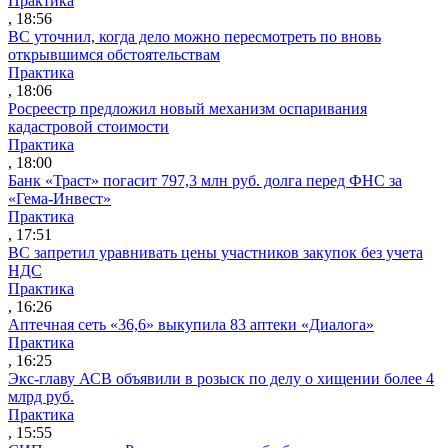
Практика
, 18:56
ВС уточнил, когда дело можно пересмотреть по вновь
открывшимся обстоятельствам
Практика
, 18:06
Росреестр предложил новый механизм оспаривания
кадастровой стоимости
Практика
, 18:00
Банк «Траст» погасит 797,3 млн руб. долга перед ФНС за
«Гема-Инвест»
Практика
, 17:51
ВС запретил уравнивать цены участников закупок без учета
НДС
Практика
, 16:26
Аптечная сеть «36,6» выкупила 83 аптеки «Диалога»
Практика
, 16:25
Экс-главу АСВ объявили в розыск по делу о хищении более 4
млрд руб.
Практика
, 15:55