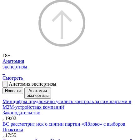
18+
Анатомия
экспертизы
Смотреть
Анатомия экспертизы
Новости
Анатомия
экспертизы
Минцифры предложило усилить контроль за сим-картами в
M2M-устройствах компаний
Законодательство
, 19:02
ВС рассмотрит иск о снятии партии «Яблоко» с выборов
Практика
, 17:55