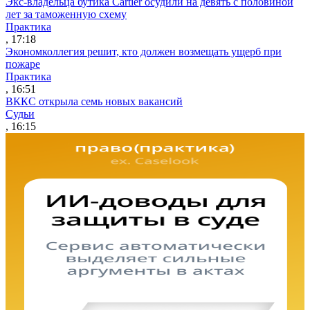
Экс-владельца бутика Cartier осудили на девять с половиной
лет за таможенную схему
Практика
, 17:18
Экономколлегия решит, кто должен возмещать ущерб при
пожаре
Практика
, 16:51
ВККС открыла семь новых вакансий
Судьи
, 16:15