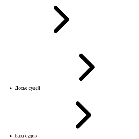
Досье судей
База судов