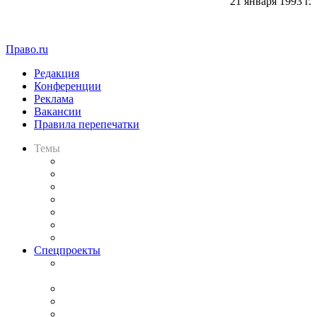
21 января 1993 г.
Право.ru
Редакция
Конференции
Реклама
Вакансии
Правила перепечатки
Темы
Практика
Законодательство
Процесс
Исследования
Рынок юридических услуг
Юридическое сообщество
Важнейшие правовые темы в прессе
Спецпроекты
Подкаст «В здравом уме
и твёрдой памяти»
Legal Design
Банкротная панорама
Советы для литигаторов