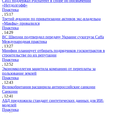
СИП поддержал Роспатент в споре об обозначении
«Нетдолгофф»
Практика
, 15:17
Третий аукцион по приватизации активов экс-владельца
«Макфы» провалился
Практика
, 14:29
ВС Швеции подтвердил передачу Украине сухогруза Caffa
Международная практика
, 13:27
Минфин планирует отбирать подрядчиков госконтрактов в
строительстве по их репутации
Практика
, 12:52
Экономколлегия защитила компанию от переплаты за
пользование землей
Практика
, 12:43
Великобритания расширила антироссийские санкции
Санкции
, 12:41
АБД предложила стандарт синтетических данных для ИИ-
моделей
Практика