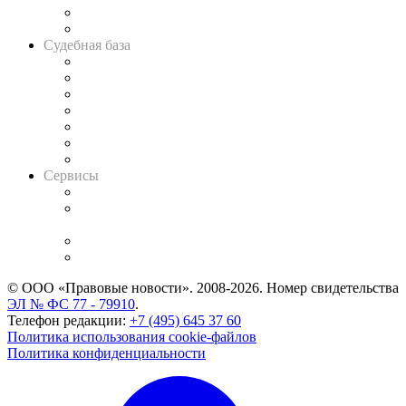
Сговоры на торгах
Авто
Судебная база
Картотека арбитражных дел
Решения арбитражных судов
Календарь рассмотрения арбитражных дел
Досье судей
Информация о судах
RSS лента новостей
Вакансии для юристов
Сервисы
Справочно-правовая система
Casebook: мониторинг дел
и компаний
Caselook: поиск и анализ практики
CASE.ONE: управление юридической службой
© ООО «Правовые новости». 2008-2026.
Номер свидетельства
ЭЛ № ФС 77 - 79910
.
Телефон редакции:
+7 (495) 645 37 60
Политика использования cookie-файлов
Политика конфиденциальности