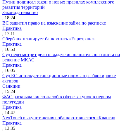
Путин подписал закон о новых правилах комплексного
развития территорий
Законодательство
, 18:24
ВС защитил право на взыскание займа по расписке
Практика
, 17:11
Сбербанк планирует банкротить «Евротранс»
Практика
, 16:53
Суд пересмотрит дело о выдаче исполнительного листа на
решение МКАС
Практика
, 16:05
Суд ЕС истолкует санкционные нормы о разблокировке
активов
Санкции
, 15:24
ФАС раскрыла число жалоб в сфере закупок в первом
полугодии
Практика
, 14:47
NexTouch выкупит активы обанкротившегося «Кванта»
Практика
, 13:35