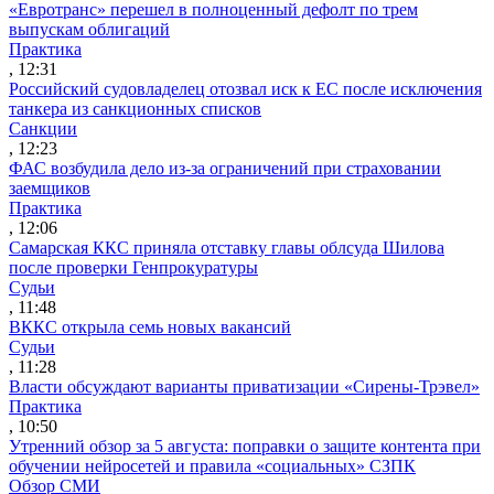
«Евротранс» перешел в полноценный дефолт по трем
выпускам облигаций
Практика
, 12:31
Российский судовладелец отозвал иск к ЕС после исключения
танкера из санкционных списков
Санкции
, 12:23
ФАС возбудила дело из-за ограничений при страховании
заемщиков
Практика
, 12:06
Самарская ККС приняла отставку главы облсуда Шилова
после проверки Генпрокуратуры
Судьи
, 11:48
ВККС открыла семь новых вакансий
Судьи
, 11:28
Власти обсуждают варианты приватизации «Сирены-Трэвел»
Практика
, 10:50
Утренний обзор за 5 августа: поправки о защите контента при
обучении нейросетей и правила «социальных» СЗПК
Обзор СМИ