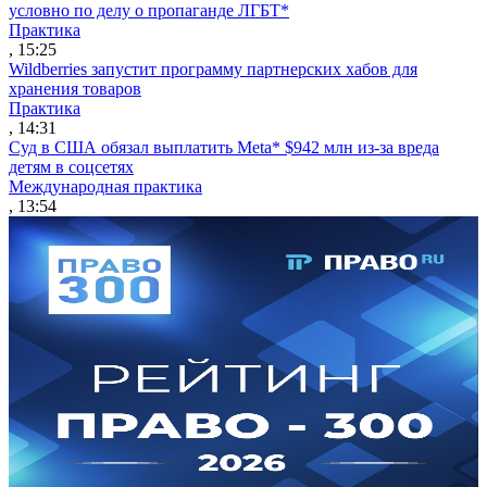
условно по делу о пропаганде ЛГБТ*
Практика
, 15:25
Wildberries запустит программу партнерских хабов для
хранения товаров
Практика
, 14:31
Суд в США обязал выплатить Meta* $942 млн из-за вреда
детям в соцсетях
Международная практика
, 13:54