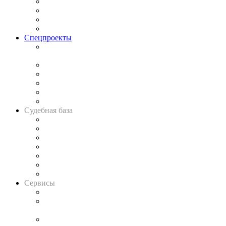
Исследования
Рынок юридических услуг
Юридическое сообщество
Важнейшие правовые темы в прессе
Спецпроекты
Подкаст «В здравом уме
и твёрдой памяти»
Legal Design
Банкротная панорама
Советы для литигаторов
Сговоры на торгах
Авто
Судебная база
Картотека арбитражных дел
Решения арбитражных судов
Календарь рассмотрения арбитражных дел
Досье судей
Информация о судах
RSS лента новостей
Вакансии для юристов
Сервисы
Справочно-правовая система
Casebook: мониторинг дел
и компаний
Caselook: поиск и анализ практики