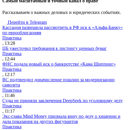
Cамый масштабный и точный канал о праве
Рассказываем о важных деловых и юридических событиях.
Перейти в Telegram
Кассация разрешила рассмотреть в РФ иск к «Альфа-Банку»
по еврооблигациям
Практика
, 13:28
ЦБ ужесточил требования к листингу ценных бумаг
Практика
, 12:44
ФНС подала новый иск о банкротстве «Кама Шиппинг»
Практика
, 12:17
ВС подтвердил доначисление пошлин за модернизацию
самолета
Практика
, 11:46
Суды не приняли заключения DeepSeek по уголовному делу
Практика
, 11:17
Экс-глава Mind Money признала вину по делу о хищении и
дала показания на других фигурантов
Практика