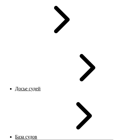
Досье судей
База судов