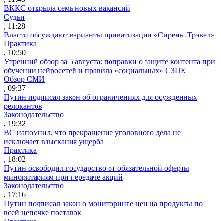
ВККС открыла семь новых вакансий
Судьи
, 11:28
Власти обсуждают варианты приватизации «Сирены-Трэвел»
Практика
, 10:50
Утренний обзор за 5 августа: поправки о защите контента при
обучении нейросетей и правила «социальных» СЗПК
Обзор СМИ
, 09:37
Путин подписал закон об ограничениях для осужденных
релокантов
Законодательство
, 19:32
ВС напомнил, что прекращение уголовного дела не
исключает взыскания ущерба
Практика
, 18:02
Путин освободил государство от обязательной оферты
миноритариям при передаче акций
Законодательство
, 17:16
Путин подписал закон о мониторинге цен на продукты по
всей цепочке поставок