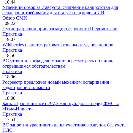
, 10:44
Утренний обзор за 7 августа: смягчение банкротства для
селлеров и требования для статуса нацмодели ИИ
Обзор СМИ
, 09:22
Путин разрешил приватизацию аэропорта Шереметьево
Практика
, 19:07
Wildberries начнет страховать товары от ударов дронов
Практика
, 18:56
ВС уточнил, когда дело можно пересмотреть по вновь
открывшимся обстоятельствам
Практика
, 18:06
Росреестр предложил новый механизм оспаривания
кадастровой стоимости
Практика
, 18:00
Банк «Траст» погасит 797,3 млн руб. долга перед ФНС за
«Гема-Инвест»
Практика
, 17:51
ВС запретил уравнивать цены участников закупок без учета
НДС