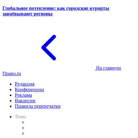
Глобальное потепление: как городские курорты
завоёвывают регионы
На главную
Право.ru
Редакция
Конференции
Реклама
Вакансии
Правила перепечатки
Темы
Практика
Законодательство
Процесс