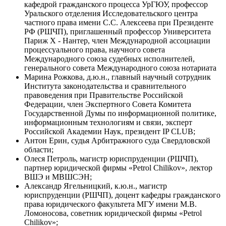
кафедрой гражданского процесса УрГЮУ, профессор
Уральского отделения Исследовательского центра
частного права имени С.С. Алексеева при Президенте
РФ (РШЧП), приглашенный профессор Университета
Париж X - Нантер, член Международной ассоциации
процессуального права, научного совета
Международного союза судебных исполнителей,
генерального совета Международного союза нотариата
Марина Рожкова,
д.ю.н., главный научный сотрудник
Института законодательства и сравнительного
правоведения при Правительстве Российской
Федерации, член Экспертного Совета Комитета
Государственной Думы по информационной политике,
информационным технологиям и связи, эксперт
Российской Академии Наук, президент IP CLUB;
Антон Ерин,
судья Арбитражного суда Свердловской
области;
Олеся Петроль,
магистр юриспруденции (РШЧП),
партнер юридической фирмы «Petrol Chilikov», лектор
ВШЭ и МВШСЭН;
Александр Ягельницкий,
к.ю.н., магистр
юриспруденции (РШЧП), доцент кафедры гражданского
права юридического факультета МГУ имени М.В.
Ломоносова, советник юридической фирмы «Petrol
Chilikov»;