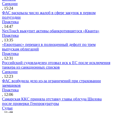
Санкции
, 15:24
ФАС раскрыла число жалоб в сфере закупок в первом
полугодии
Практика
, 14:47
NexTouch выкупит активы обанкротившегося «Кванта»
Практика
, 13:35
«Евротранс» перешел в полноценный дефолт по трем
выпускам облигаций
Практика
, 12:31
Российский судовладелец отозвал иск к ЕС после исключения
танкера из санкционных списков
Санкции
, 12:23
ФАС возбудила дело из-за ограничений при страховании
заемщиков
Практика
, 12:06
Самарская ККС приняла отставку главы облсуда Шилова
после проверки Генпрокуратуры
Судьи
, 11:48