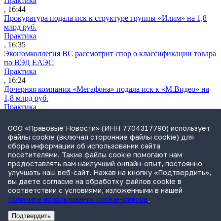
Практика
, 16:44
Прокуратура подала иск к структуре группы «Илим» на 1,8
млрд руб.
Практика
, 16:35
Экономколлегия ВС рассмотрит спор о классификации товара
по ВЭД ЕАЭС
Практика
, 16:24
Дочерняя компания «Мегафона» подала иск к «М.Видео» на
1,8 млрд руб.
Практика
, 15:50
СИП проверит отмену патента на систему управления
ООО «Правовые Новости» (ИНН 7704317790) использует
устройствами после возражений «Яндекса»
файлы cookie (включая сторонние файлы cookie) для
Практика
сбора информации об использовании сайта
, 15:17
посетителями. Такие файлы cookie помогают нам
Суды 10 стран рассматривают иски российской «дочки»
предоставлять вам наилучший онлайн-опыт, постоянно
Google о возврате дивидендов
улучшать наш веб-сайт. Нажав на кнопку «Подтвердить»,
Международная практика
вы даете согласие на обработку файлов cookie в
, 14:09
соответствии с условиями, изложенными в нашей
Политике использования cookie-файлов
.
Подтвердить