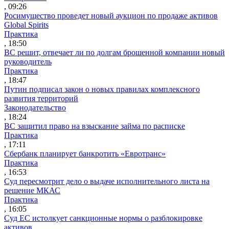
, 09:26
Росимущество проведет новый аукцион по продаже активов
Global Spirits
Практика
, 18:50
ВС решит, отвечает ли по долгам брошенной компании новый
руководитель
Практика
, 18:47
Путин подписал закон о новых правилах комплексного
развития территорий
Законодательство
, 18:24
ВС защитил право на взыскание займа по расписке
Практика
, 17:11
Сбербанк планирует банкротить «Евротранс»
Практика
, 16:53
Суд пересмотрит дело о выдаче исполнительного листа на
решение МКАС
Практика
, 16:05
Суд ЕС истолкует санкционные нормы о разблокировке
активов