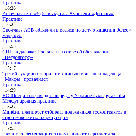
Практика
, 16:26
Аптечная сеть «36,6» выкупила 83 аптеки «Диалога»
Практика
, 16:25
Экс-главу АСВ объявили в розыск по делу о хищении более 4
млрд руб.
Практика
, 15:55
СИП поддержал Роспатент в споре об обозначении
«Нетдолгофф»
Практика
, 15:17
Третий аукцион по приватизации активов экс-владельца
«Макфы» провалился
Практика
, 14:29
ВС Швеции подтвердил передачу Украине сухогруза Caffa
Международная практика
, 13:27
Минфин планирует отбирать подрядчиков госконтрактов в
строительстве по их репутации
Практика
, 12:52
Экономколлегия защитила компанию от переплаты за