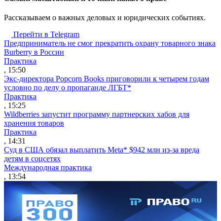
Рассказываем о важных деловых и юридических событиях.
Перейти в Telegram
Предприниматель не смог прекратить охрану товарного знака
Burberry в России
Практика
, 15:50
Экс-директора Popcorn Books приговорили к четырем годам
условно по делу о пропаганде ЛГБТ*
Практика
, 15:25
Wildberries запустит программу партнерских хабов для
хранения товаров
Практика
, 14:31
Суд в США обязал выплатить Meta* $942 млн из-за вреда
детям в соцсетях
Международная практика
, 13:54