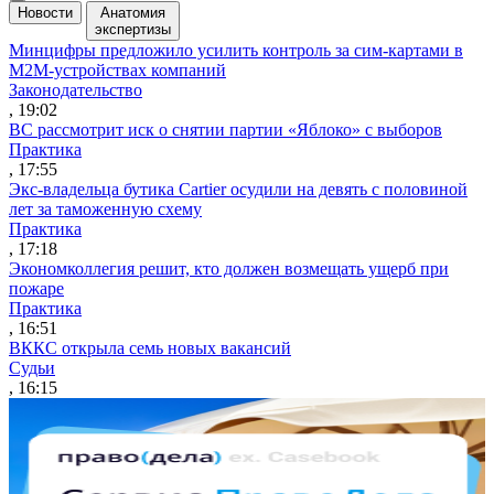
Новости
Анатомия
экспертизы
Минцифры предложило усилить контроль за сим-картами в
M2M-устройствах компаний
Законодательство
, 19:02
ВС рассмотрит иск о снятии партии «Яблоко» с выборов
Практика
, 17:55
Экс-владельца бутика Cartier осудили на девять с половиной
лет за таможенную схему
Практика
, 17:18
Экономколлегия решит, кто должен возмещать ущерб при
пожаре
Практика
, 16:51
ВККС открыла семь новых вакансий
Судьи
, 16:15