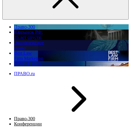
Право-300
Юррынок РФ:
35 лет спустя
Экологическое
право
Best Law
Firm Marketing
ПМЮФ 2026
ПРАВО.ru
Право-300
Конференции