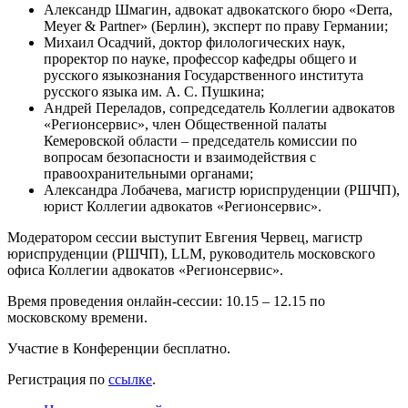
Александр Шмагин,
адвокат адвокатского бюро «Derra,
Meyer & Partner» (Берлин), эксперт по праву Германии;
Михаил Осадчий,
доктор филологических наук,
проректор по науке, профессор кафедры общего и
русского языкознания Государственного института
русского языка им. А. С. Пушкина;
Андрей Переладов,
сопредседатель Коллегии адвокатов
«Регионсервис», член Общественной палаты
Кемеровской области – председатель комиссии по
вопросам безопасности и взаимодействия с
правоохранительными органами;
Александра Лобачева,
магистр юриспруденции (РШЧП),
юрист Коллегии адвокатов «Регионсервис».
Модератором сессии выступит
Евгения Червец,
магистр
юриспруденции (РШЧП), LLM, руководитель московского
офиса Коллегии адвокатов «Регионсервис».
Время проведения онлайн-сессии: 10.15 – 12.15 по
московскому времени.
Участие в Конференции бесплатно.
Регистрация по
ссылке
.