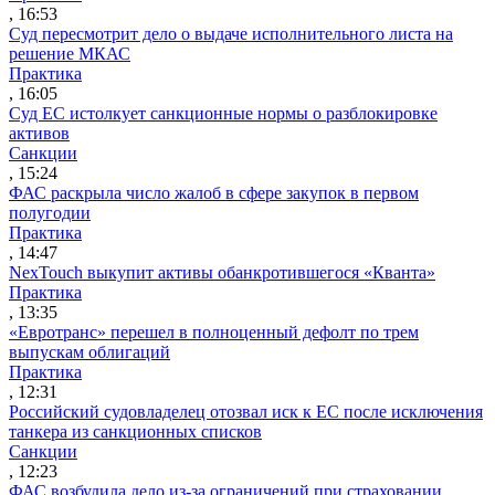
, 16:53
Суд пересмотрит дело о выдаче исполнительного листа на
решение МКАС
Практика
, 16:05
Суд ЕС истолкует санкционные нормы о разблокировке
активов
Санкции
, 15:24
ФАС раскрыла число жалоб в сфере закупок в первом
полугодии
Практика
, 14:47
NexTouch выкупит активы обанкротившегося «Кванта»
Практика
, 13:35
«Евротранс» перешел в полноценный дефолт по трем
выпускам облигаций
Практика
, 12:31
Российский судовладелец отозвал иск к ЕС после исключения
танкера из санкционных списков
Санкции
, 12:23
ФАС возбудила дело из-за ограничений при страховании