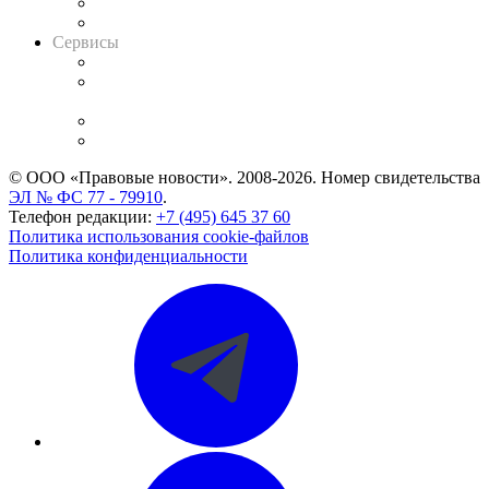
RSS лента новостей
Вакансии для юристов
Сервисы
Справочно-правовая система
Casebook: мониторинг дел
и компаний
Caselook: поиск и анализ практики
CASE.ONE: управление юридической службой
© ООО «Правовые новости». 2008-2026.
Номер свидетельства
ЭЛ № ФС 77 - 79910
.
Телефон редакции:
+7 (495) 645 37 60
Политика использования cookie-файлов
Политика конфиденциальности