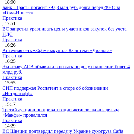
, 18:00
Банк «Траст» погасит 797,3 млн руб. долга перед ФНС за
«Гема-Инвест»
Практика
, 17:51
ВС запретил уравнивать цены участников закупок без учета
НДС
Практика
, 16:26
Аптечная сеть «36,6» выкупила 83 аптеки «Диалога»
Практика
, 16:25
Экс-главу АСВ объявили в розыск по делу о хищении более 4
млрд руб.
Практика
, 15:55
СИП поддержал Роспатент в споре об обозначении
«Нетдолгофф»
Практика
, 15:17
Третий аукцион по приватизации активов экс-владельца
«Макфы» провалился
Практика
, 14:29
ВС Швеции подтвердил передачу Украине сухогруза Caffa