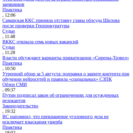
заемщиков
Практика
, 12:06
Самарская ККС приняла отставку главы облсуда Шилова
после проверки Генпрокуратуры
Судьи
, 11:48
ВККС открыла семь новых вакансий
Судьи
, 11:28
Власти обсуждают варианты приватизации «Сирены-Трэвел»
Практика
, 10:50
Утренний обзор за 5 августа: поправки о защите контента при
обучении нейросетей и правила «социальных» СЗПК
Обзор СМИ
, 09:37
Путин подписал закон об ограничениях для осужденных
релокантов
Законодательство
, 19:32
ВС напомнил, что прекращение уголовного дела не
исключает взыскания ущерба
Практика
, 18:02