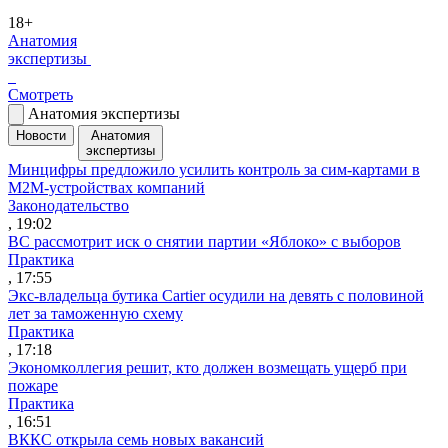
18+
Анатомия
экспертизы
Смотреть
Анатомия экспертизы
Новости
Анатомия
экспертизы
Минцифры предложило усилить контроль за сим-картами в
M2M-устройствах компаний
Законодательство
, 19:02
ВС рассмотрит иск о снятии партии «Яблоко» с выборов
Практика
, 17:55
Экс-владельца бутика Cartier осудили на девять с половиной
лет за таможенную схему
Практика
, 17:18
Экономколлегия решит, кто должен возмещать ущерб при
пожаре
Практика
, 16:51
ВККС открыла семь новых вакансий