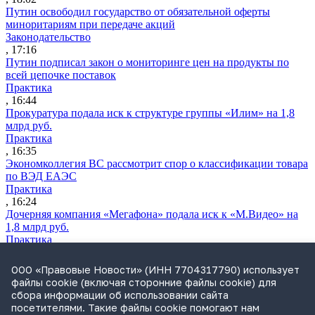
Путин освободил государство от обязательной оферты
миноритариям при передаче акций
Законодательство
, 17:16
Путин подписал закон о мониторинге цен на продукты по
всей цепочке поставок
Практика
, 16:44
Прокуратура подала иск к структуре группы «Илим» на 1,8
млрд руб.
Практика
, 16:35
Экономколлегия ВС рассмотрит спор о классификации товара
по ВЭД ЕАЭС
Практика
, 16:24
Дочерняя компания «Мегафона» подала иск к «М.Видео» на
1,8 млрд руб.
Практика
, 15:50
СИП проверит отмену патента на систему управления
ООО «Правовые Новости» (ИНН 7704317790) использует
устройствами после возражений «Яндекса»
файлы cookie (включая сторонние файлы cookie) для
Практика
сбора информации об использовании сайта
, 15:17
посетителями. Такие файлы cookie помогают нам