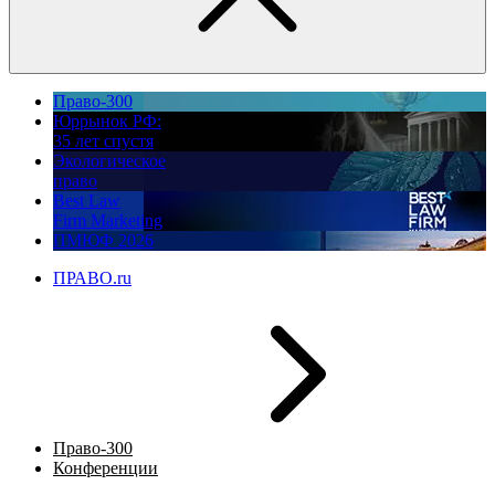
Право-300
Юррынок РФ:
35 лет спустя
Экологическое
право
Best Law
Firm Marketing
ПМЮФ 2026
ПРАВО.ru
Право-300
Конференции