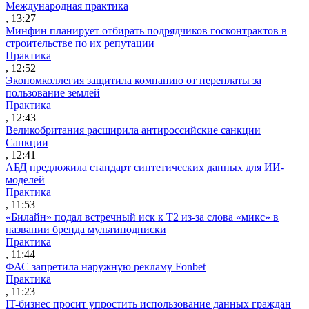
Международная практика
, 13:27
Минфин планирует отбирать подрядчиков госконтрактов в
строительстве по их репутации
Практика
, 12:52
Экономколлегия защитила компанию от переплаты за
пользование землей
Практика
, 12:43
Великобритания расширила антироссийские санкции
Санкции
, 12:41
АБД предложила стандарт синтетических данных для ИИ-
моделей
Практика
, 11:53
«Билайн» подал встречный иск к Т2 из-за слова «микс» в
названии бренда мультиподписки
Практика
, 11:44
ФАС запретила наружную рекламу Fonbet
Практика
, 11:23
IT-бизнес просит упростить использование данных граждан