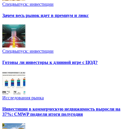
Спецвыпуск: инвестиции
Зачем весь рынок идет в премиум и люкс
Спецвыпуск: инвестиции
Готовы ли инвесторы к длинной игре с ЦОД?
Исследования рынка
Инвестиции в коммерческую недвижимость выросли на
37%: CMWP подвели итоги полугодия