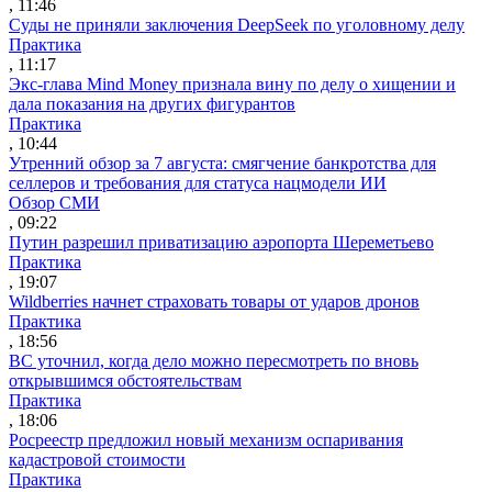
, 11:46
Суды не приняли заключения DeepSeek по уголовному делу
Практика
, 11:17
Экс-глава Mind Money признала вину по делу о хищении и
дала показания на других фигурантов
Практика
, 10:44
Утренний обзор за 7 августа: смягчение банкротства для
селлеров и требования для статуса нацмодели ИИ
Обзор СМИ
, 09:22
Путин разрешил приватизацию аэропорта Шереметьево
Практика
, 19:07
Wildberries начнет страховать товары от ударов дронов
Практика
, 18:56
ВС уточнил, когда дело можно пересмотреть по вновь
открывшимся обстоятельствам
Практика
, 18:06
Росреестр предложил новый механизм оспаривания
кадастровой стоимости
Практика