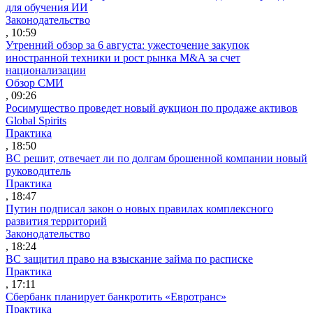
для обучения ИИ
Законодательство
, 10:59
Утренний обзор за 6 августа: ужесточение закупок
иностранной техники и рост рынка M&A за счет
национализации
Обзор СМИ
, 09:26
Росимущество проведет новый аукцион по продаже активов
Global Spirits
Практика
, 18:50
ВС решит, отвечает ли по долгам брошенной компании новый
руководитель
Практика
, 18:47
Путин подписал закон о новых правилах комплексного
развития территорий
Законодательство
, 18:24
ВС защитил право на взыскание займа по расписке
Практика
, 17:11
Сбербанк планирует банкротить «Евротранс»
Практика