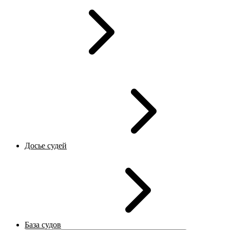
Досье судей
База судов