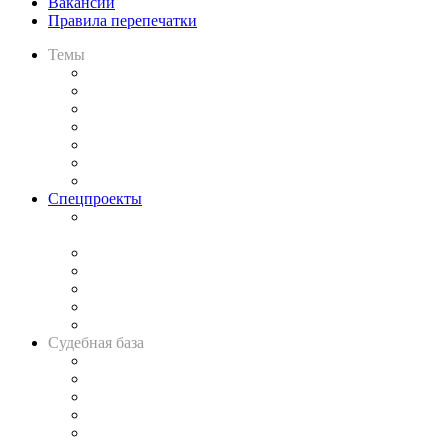
Вакансии
Правила перепечатки
Темы
Практика
Законодательство
Процесс
Исследования
Рынок юридических услуг
Юридическое сообщество
Важнейшие правовые темы в прессе
Спецпроекты
Подкаст «В здравом уме
и твёрдой памяти»
Legal Design
Банкротная панорама
Советы для литигаторов
Сговоры на торгах
Авто
Судебная база
Картотека арбитражных дел
Решения арбитражных судов
Календарь рассмотрения арбитражных дел
Досье судей
Информация о судах