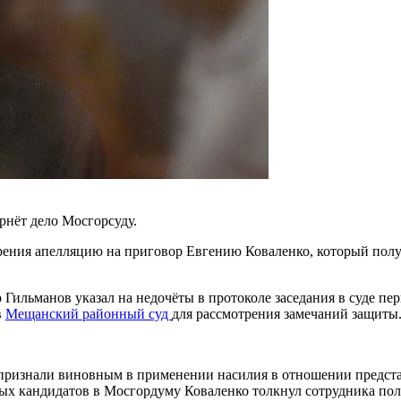
рнёт дело Мосгорсуду.
рения апелляцию на приговор Евгению Коваленко, который получ
р Гильманов указал на недочёты в протоколе заседания в суде п
в
Мещанский районный суд
для рассмотрения замечаний защиты.
признали виновным в применении насилия в отношении представи
х кандидатов в Мосгордуму Коваленко толкнул сотрудника поли