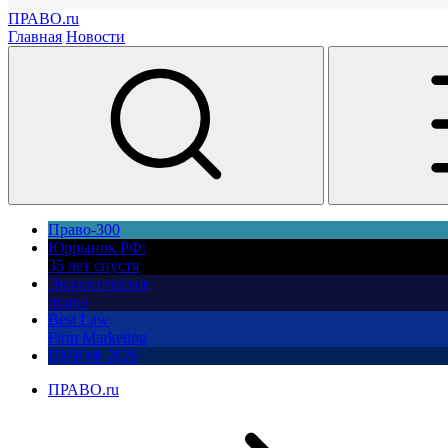
ПРАВО.ru
Главная
Новости
Право-300
Юррынок РФ:
35 лет спустя
Экологическое
право
Best Law
Firm Marketing
ПМЮФ 2026
ПРАВО.ru