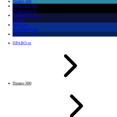
Право-300
Юррынок РФ:
35 лет спустя
Экологическое
право
Best Law
Firm Marketing
ПМЮФ 2026
ПРАВО.ru
Право-300