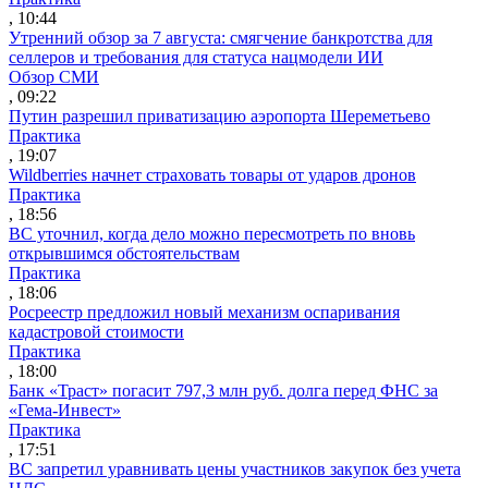
, 10:44
Утренний обзор за 7 августа: смягчение банкротства для
селлеров и требования для статуса нацмодели ИИ
Обзор СМИ
, 09:22
Путин разрешил приватизацию аэропорта Шереметьево
Практика
, 19:07
Wildberries начнет страховать товары от ударов дронов
Практика
, 18:56
ВС уточнил, когда дело можно пересмотреть по вновь
открывшимся обстоятельствам
Практика
, 18:06
Росреестр предложил новый механизм оспаривания
кадастровой стоимости
Практика
, 18:00
Банк «Траст» погасит 797,3 млн руб. долга перед ФНС за
«Гема-Инвест»
Практика
, 17:51
ВС запретил уравнивать цены участников закупок без учета