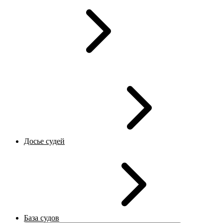
Досье судей
База судов