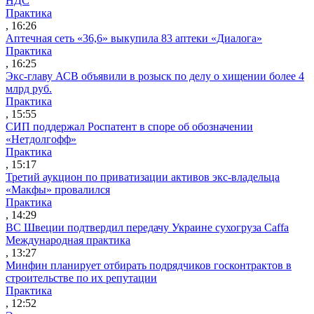
НДС
Практика
, 16:26
Аптечная сеть «36,6» выкупила 83 аптеки «Диалога»
Практика
, 16:25
Экс-главу АСВ объявили в розыск по делу о хищении более 4
млрд руб.
Практика
, 15:55
СИП поддержал Роспатент в споре об обозначении
«Нетдолгофф»
Практика
, 15:17
Третий аукцион по приватизации активов экс-владельца
«Макфы» провалился
Практика
, 14:29
ВС Швеции подтвердил передачу Украине сухогруза Caffa
Международная практика
, 13:27
Минфин планирует отбирать подрядчиков госконтрактов в
строительстве по их репутации
Практика
, 12:52