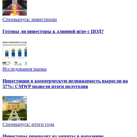
Спецвыпуск: инвестиции
Готовы ли инвесторы к длинной игре с ЦОД?
Исследования рынка
Инвестиции в коммерческую недвижимость выросли на
37%: CMWP подвели итоги полугодия
Спецвыпуск: итоги года
Инвесторы переходят из защиты в нападение