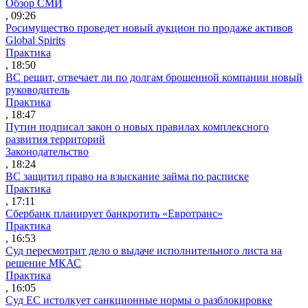
Обзор СМИ
, 09:26
Росимущество проведет новый аукцион по продаже активов
Global Spirits
Практика
, 18:50
ВС решит, отвечает ли по долгам брошенной компании новый
руководитель
Практика
, 18:47
Путин подписал закон о новых правилах комплексного
развития территорий
Законодательство
, 18:24
ВС защитил право на взыскание займа по расписке
Практика
, 17:11
Сбербанк планирует банкротить «Евротранс»
Практика
, 16:53
Суд пересмотрит дело о выдаче исполнительного листа на
решение МКАС
Практика
, 16:05
Суд ЕС истолкует санкционные нормы о разблокировке