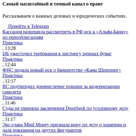
Cамый масштабный и точный канал о праве
Рассказываем о важных деловых и юридических событиях.
Перейти в Telegram
Кассация разрешила рассмотреть в РФ иск к «Альфа-Банку»
по еврооблигациям
Практика
, 13:28
ЦБ ужесточил требования к листингу ценных бумаг
Практика
, 12:44
ФНС подала новый иск о банкротстве «Кама Шиппинг»
Практика
, 12:17
ВС подтвердил доначисление пошлин за модернизацию
самолета
Практика
, 11:46
Суды не приняли заключения DeepSeek по уголовному делу
Практика
, 11:17
Экс-глава Mind Money признала вину по делу о хищении и
дала показания на других фигурантов
Практика