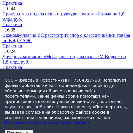
Практика
, 16:44
Прокуратура подала иск к структуре группы «Илим» на 1,8
млрд руб.
Практика
, 16:35
Экономколлегия ВС рассмотрит спор о классификации товара
по ВЭД ЕАЭС
Практика
, 16:24
Дочерняя компания «Мегафона» подала иск к «М.Видео» на
1,8 млрд руб.
Практика
, 15:50
СИП проверит отмену патента на систему управления
ООО «Правовые Новости» (ИНН 7704317790) использует
устройствами после возражений «Яндекса»
файлы cookie (включая сторонние файлы cookie) для
Практика
сбора информации об использовании сайта
, 15:17
посетителями. Такие файлы cookie помогают нам
Суды 10 стран рассматривают иски российской «дочки»
предоставлять вам наилучший онлайн-опыт, постоянно
Google о возврате дивидендов
улучшать наш веб-сайт. Нажав на кнопку «Подтвердить»,
Международная практика
вы даете согласие на обработку файлов cookie в
, 14:09
соответствии с условиями, изложенными в нашей
Политике использования cookie-файлов
.
Подтвердить