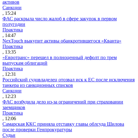
активов
Санкции
, 15:24
ФАС раскрыла число жалоб в сфере закупок в первом
полугодии
Практика
, 14:47
NexTouch выкупит активы обанкротившегося «Кванта»
Практика
, 13:35
«Евротранс» перешел в полноценный дефолт по трем
выпускам облигаций
Практика
, 12:31
Российский судовладелец отозвал иск к ЕС после исключения
танкера из санкционных списков
Санкции
, 12:23
ФАС возбудила дело из-за ограничений при страховании
заемщиков
Практика
, 12:06
Самарская ККС приняла отставку главы облсуда Шилова
после проверки Генпрокуратуры
Судьи