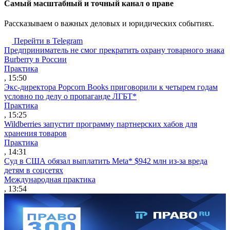
Cамый масштабный и точный канал о праве
Рассказываем о важных деловых и юридических событиях.
Перейти в Telegram
Предприниматель не смог прекратить охрану товарного знака
Burberry в России
Практика
, 15:50
Экс-директора Popcorn Books приговорили к четырем годам
условно по делу о пропаганде ЛГБТ*
Практика
, 15:25
Wildberries запустит программу партнерских хабов для
хранения товаров
Практика
, 14:31
Суд в США обязал выплатить Meta* $942 млн из-за вреда
детям в соцсетях
Международная практика
, 13:54