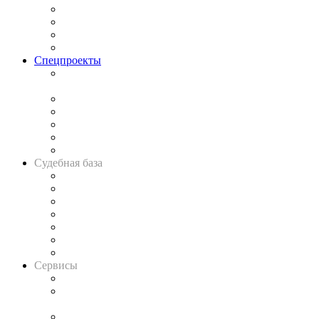
Исследования
Рынок юридических услуг
Юридическое сообщество
Важнейшие правовые темы в прессе
Спецпроекты
Подкаст «В здравом уме
и твёрдой памяти»
Legal Design
Банкротная панорама
Советы для литигаторов
Сговоры на торгах
Авто
Судебная база
Картотека арбитражных дел
Решения арбитражных судов
Календарь рассмотрения арбитражных дел
Досье судей
Информация о судах
RSS лента новостей
Вакансии для юристов
Сервисы
Справочно-правовая система
Casebook: мониторинг дел
и компаний
Caselook: поиск и анализ практики