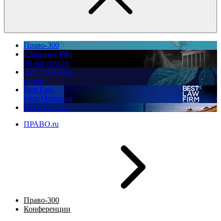
Право-300
Юррынок РФ:
35 лет спустя
Экологическое
право
Best Law
Firm Marketing
ПМЮФ 2026
ПРАВО.ru
Право-300
Конференции