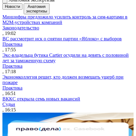
Новости
Анатомия
экспертизы
Минцифры предложило усилить контроль за сим-картами в
M2M-устройствах компаний
Законодательство
, 19:02
ВС рассмотрит иск о снятии партии «Яблоко» с выборов
Практика
, 17:55
Экс-владельца бутика Cartier осудили на девять с половиной
лет за таможенную схему
Практика
, 17:18
Экономколлегия решит, кто должен возмещать ущерб при
пожаре
Практика
, 16:51
ВККС открыла семь новых вакансий
Судьи
, 16:15