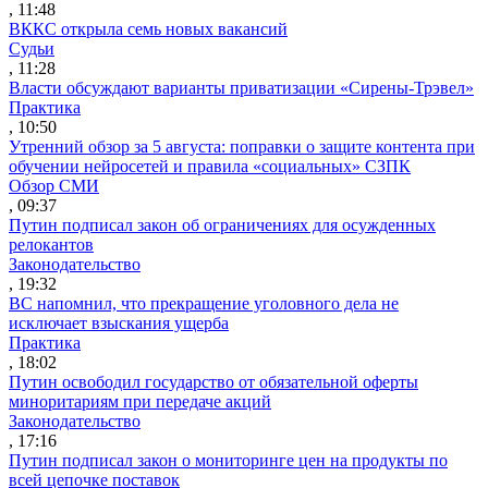
, 11:48
ВККС открыла семь новых вакансий
Судьи
, 11:28
Власти обсуждают варианты приватизации «Сирены-Трэвел»
Практика
, 10:50
Утренний обзор за 5 августа: поправки о защите контента при
обучении нейросетей и правила «социальных» СЗПК
Обзор СМИ
, 09:37
Путин подписал закон об ограничениях для осужденных
релокантов
Законодательство
, 19:32
ВС напомнил, что прекращение уголовного дела не
исключает взыскания ущерба
Практика
, 18:02
Путин освободил государство от обязательной оферты
миноритариям при передаче акций
Законодательство
, 17:16
Путин подписал закон о мониторинге цен на продукты по
всей цепочке поставок