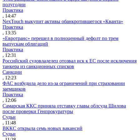
полугодии
Практика
, 14:47
NexTouch выкупит активы обанкротившегося «Кванта»
Практика
, 13:35
«Евротранс» перешел в полноценный дефолт по трем
выпускам облигаций
Практика
, 12:31
Российский судовладелец отозвал иск к ЕС после исключения
танкера из санкционных списков
Санкции
, 12:23
ФАС возбудила дело из-за ограничений при страховании
заемщиков
Практика
, 12:06
Самарская ККС приняла отставку главы облсуда Шилова
после проверки Генпрокуратуры
Судьи
, 11:48
ВККС открыла семь новых вакансий
Судьи
, 11:28