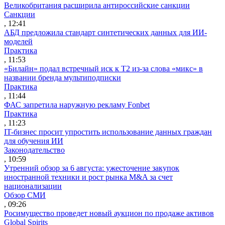
Великобритания расширила антироссийские санкции
Санкции
, 12:41
АБД предложила стандарт синтетических данных для ИИ-
моделей
Практика
, 11:53
«Билайн» подал встречный иск к Т2 из-за слова «микс» в
названии бренда мультиподписки
Практика
, 11:44
ФАС запретила наружную рекламу Fonbet
Практика
, 11:23
IT-бизнес просит упростить использование данных граждан
для обучения ИИ
Законодательство
, 10:59
Утренний обзор за 6 августа: ужесточение закупок
иностранной техники и рост рынка M&A за счет
национализации
Обзор СМИ
, 09:26
Росимущество проведет новый аукцион по продаже активов
Global Spirits