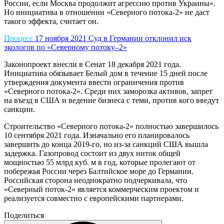
России, если Москва продолжит агрессию против Украины».
Но инициатива в отношении «Северного потока-2» не даст
такого эффекта, считает он.
Процесс
17 ноября 2021
Суд в Германии отклонил иск
экологов по «Северному потоку–2»
Законопроект внесли в Сенат 18 декабря 2021 года.
Инициатива обязывает Белый дом в течение 15 дней после
утверждения документа ввести ограничения против
«Северного потока-2». Среди них заморозка активов, запрет
на въезд в США и ведение бизнеса с теми, против кого введут
санкции.
Строительство «Северного потока-2» полностью завершилось
10 сентября 2021 года. Изначально его планировалось
завершить до конца 2019-го, но из-за санкций США вышла
задержка. Газопровод состоит из двух ниток общей
мощностью 55 млрд куб. м в год, которые пролегают от
побережья России через Балтийское море до Германии.
Российская сторона неоднократно подчеркивала, что
«Северный поток-2» является коммерческим проектом и
реализуется совместно с европейскими партнерами.
Поделиться