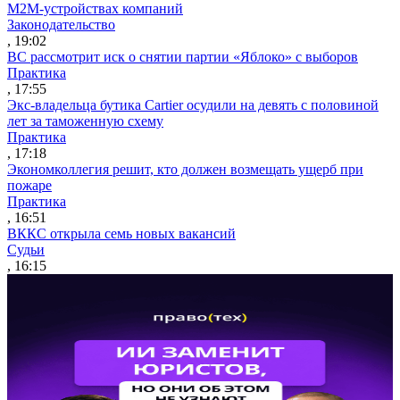
M2M-устройствах компаний
Законодательство
, 19:02
ВС рассмотрит иск о снятии партии «Яблоко» с выборов
Практика
, 17:55
Экс-владельца бутика Cartier осудили на девять с половиной
лет за таможенную схему
Практика
, 17:18
Экономколлегия решит, кто должен возмещать ущерб при
пожаре
Практика
, 16:51
ВККС открыла семь новых вакансий
Судьи
, 16:15