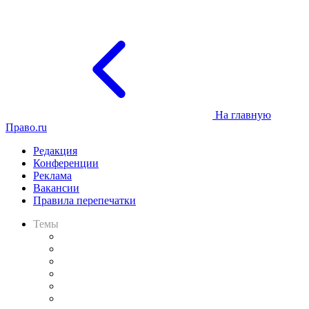
На главную
Право.ru
Редакция
Конференции
Реклама
Вакансии
Правила перепечатки
Темы
Практика
Законодательство
Процесс
Исследования
Рынок юридических услуг
Юридическое сообщество