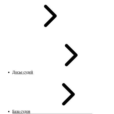
Досье судей
База судов