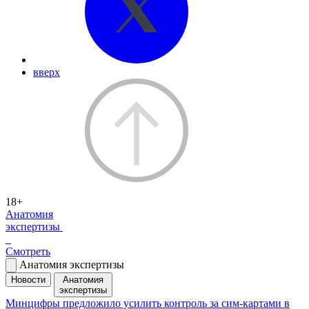
вверх
18+
Анатомия
экспертизы
Смотреть
Анатомия экспертизы
Новости
Анатомия
экспертизы
Минцифры предложило усилить контроль за сим-картами в