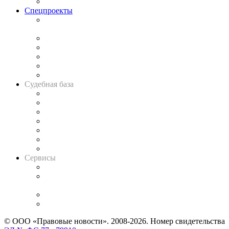
Важнейшие правовые темы в прессе
Спецпроекты
Подкаст «В здравом уме
и твёрдой памяти»
Legal Design
Банкротная панорама
Советы для литигаторов
Сговоры на торгах
Авто
Судебная база
Картотека арбитражных дел
Решения арбитражных судов
Календарь рассмотрения арбитражных дел
Досье судей
Информация о судах
RSS лента новостей
Вакансии для юристов
Сервисы
Справочно-правовая система
Casebook: мониторинг дел
и компаний
Caselook: поиск и анализ практики
CASE.ONE: управление юридической службой
© ООО «Правовые новости». 2008-2026.
Номер свидетельства