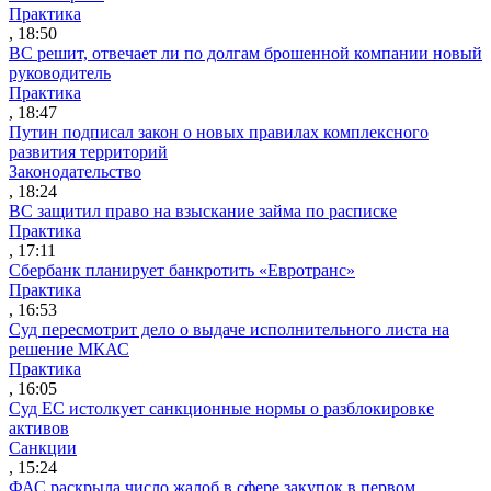
Практика
, 18:50
ВС решит, отвечает ли по долгам брошенной компании новый
руководитель
Практика
, 18:47
Путин подписал закон о новых правилах комплексного
развития территорий
Законодательство
, 18:24
ВС защитил право на взыскание займа по расписке
Практика
, 17:11
Сбербанк планирует банкротить «Евротранс»
Практика
, 16:53
Суд пересмотрит дело о выдаче исполнительного листа на
решение МКАС
Практика
, 16:05
Суд ЕС истолкует санкционные нормы о разблокировке
активов
Санкции
, 15:24
ФАС раскрыла число жалоб в сфере закупок в первом