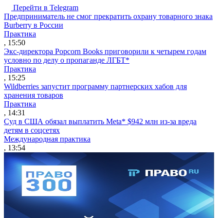
Перейти в Telegram
Предприниматель не смог прекратить охрану товарного знака
Burberry в России
Практика
, 15:50
Экс-директора Popcorn Books приговорили к четырем годам
условно по делу о пропаганде ЛГБТ*
Практика
, 15:25
Wildberries запустит программу партнерских хабов для
хранения товаров
Практика
, 14:31
Суд в США обязал выплатить Meta* $942 млн из-за вреда
детям в соцсетях
Международная практика
, 13:54