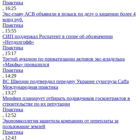
Практика
, 16:25
Экс-главу АСВ объявили в розыск по делу о хищении более 4
млрд руб.
Практика
, 15:55
СИП поддержал Роспатент в споре об обозначении
«Нетдолгофф»
Практика
, 15:17
Третий аукцион по приватизации активов экс-владельца
«Макфы» провалился
Практика
, 14:29
ВС Швеции подтвердил передачу Украине сухогруза Caffa
Международная практика
, 13:27
Минфин планирует отбирать подрядчиков госконтрактов в
строительстве по их репутации
Практика
, 12:52
Экономколлегия защитила компанию от переплаты за
пользование землей
Практика
, 12:43