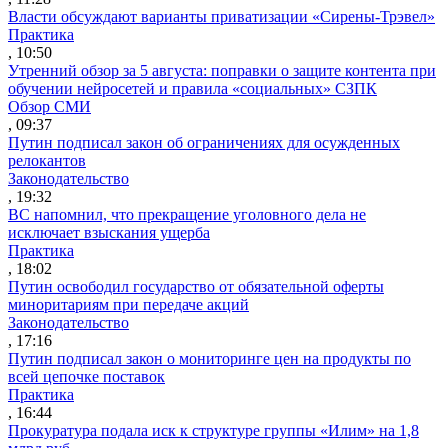
Власти обсуждают варианты приватизации «Сирены-Трэвел»
Практика
, 10:50
Утренний обзор за 5 августа: поправки о защите контента при
обучении нейросетей и правила «социальных» СЗПК
Обзор СМИ
, 09:37
Путин подписал закон об ограничениях для осужденных
релокантов
Законодательство
, 19:32
ВС напомнил, что прекращение уголовного дела не
исключает взыскания ущерба
Практика
, 18:02
Путин освободил государство от обязательной оферты
миноритариям при передаче акций
Законодательство
, 17:16
Путин подписал закон о мониторинге цен на продукты по
всей цепочке поставок
Практика
, 16:44
Прокуратура подала иск к структуре группы «Илим» на 1,8