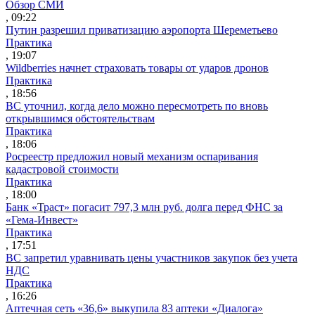
Обзор СМИ
, 09:22
Путин разрешил приватизацию аэропорта Шереметьево
Практика
, 19:07
Wildberries начнет страховать товары от ударов дронов
Практика
, 18:56
ВС уточнил, когда дело можно пересмотреть по вновь
открывшимся обстоятельствам
Практика
, 18:06
Росреестр предложил новый механизм оспаривания
кадастровой стоимости
Практика
, 18:00
Банк «Траст» погасит 797,3 млн руб. долга перед ФНС за
«Гема-Инвест»
Практика
, 17:51
ВС запретил уравнивать цены участников закупок без учета
НДС
Практика
, 16:26
Аптечная сеть «36,6» выкупила 83 аптеки «Диалога»