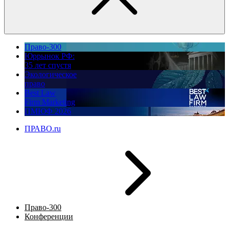
Право-300
Юррынок РФ:
35 лет спустя
Экологическое
право
Best Law
Firm Marketing
ПМЮФ 2026
ПРАВО.ru
Право-300
Конференции