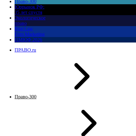
Право-300
Юррынок РФ:
35 лет спустя
Экологическое
право
Best Law
Firm Marketing
ПМЮФ 2026
ПРАВО.ru
Право-300