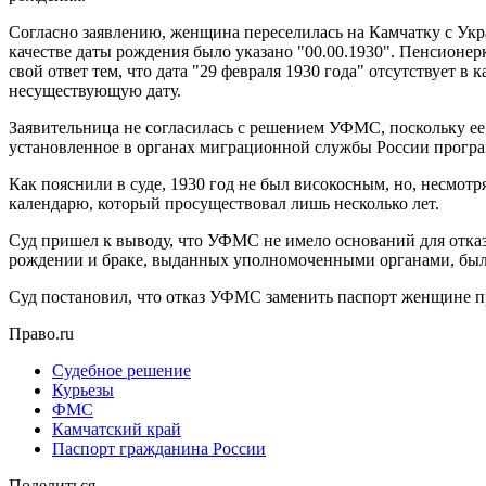
Согласно заявлению, женщина переселилась на Камчатку с Укр
качестве даты рождения было указано "00.00.1930". Пенсионер
свой ответ тем, что дата "29 февраля 1930 года" отсутствует 
несуществующую дату.
Заявительница не согласилась с решением УФМС, поскольку ее
установленное в органах миграционной службы России програ
Как пояснили в суде, 1930 год не был високосным, но, несмотря
календарю, который просуществовал лишь несколько лет.
Суд пришел к выводу, что УФМС не имело оснований для отказ
рождении и браке, выданных уполномоченными органами, была у
Суд постановил, что отказ УФМС заменить паспорт женщине про
Право.ru
Судебное решение
Курьезы
ФМС
Камчатский край
Паспорт гражданина России
Поделиться