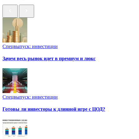
Спецвыпуск: инвестиции
Зачем весь рынок идет в премиум и люкс
Спецвыпуск: инвестиции
Готовы ли инвесторы к длинной игре с ЦОД?