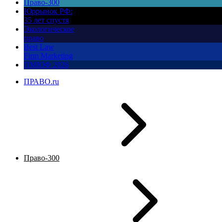
Право-300
Юррынок РФ:
35 лет спустя
Экологическое
право
Best Law
Firm Marketing
ПМЮФ 2026
ПРАВО.ru
Право-300