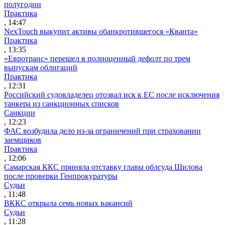
полугодии
Практика
, 14:47
NexTouch выкупит активы обанкротившегося «Кванта»
Практика
, 13:35
«Евротранс» перешел в полноценный дефолт по трем
выпускам облигаций
Практика
, 12:31
Российский судовладелец отозвал иск к ЕС после исключения
танкера из санкционных списков
Санкции
, 12:23
ФАС возбудила дело из-за ограничений при страховании
заемщиков
Практика
, 12:06
Самарская ККС приняла отставку главы облсуда Шилова
после проверки Генпрокуратуры
Судьи
, 11:48
ВККС открыла семь новых вакансий
Судьи
, 11:28