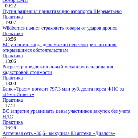
Обзор СМИ
, 09:22
Путин разрешил приватизацию аэропорта Шереметьево
Практика
, 19:07
Wildberries начнет страховать товары от ударов дронов
Практика
, 18:56
ВС уточнил, когда дело можно пересмотреть по вновь
открывшимся обстоятельствам
Практика
, 18:06
Росреестр предложил новый механизм оспаривания
кадастровой стоимости
Практика
, 18:00
Банк «Траст» погасит 797,3 млн руб. долга перед ФНС за
«Гема-Инвест»
Практика
, 17:51
ВС запретил уравнивать цены участников закупок без учета
НДС
Практика
, 16:26
Аптечная сеть «36,6» выкупила 83 аптеки «Диалога»