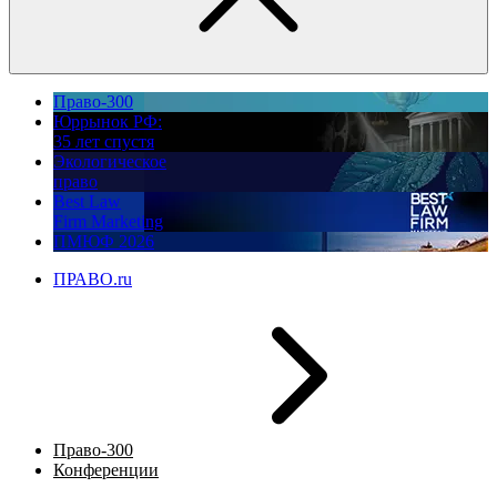
Право-300
Юррынок РФ:
35 лет спустя
Экологическое
право
Best Law
Firm Marketing
ПМЮФ 2026
ПРАВО.ru
Право-300
Конференции