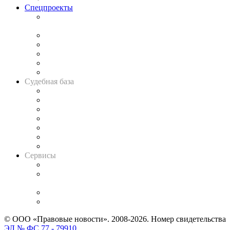
Спецпроекты
Подкаст «В здравом уме
и твёрдой памяти»
Legal Design
Банкротная панорама
Советы для литигаторов
Сговоры на торгах
Авто
Судебная база
Картотека арбитражных дел
Решения арбитражных судов
Календарь рассмотрения арбитражных дел
Досье судей
Информация о судах
RSS лента новостей
Вакансии для юристов
Сервисы
Справочно-правовая система
Casebook: мониторинг дел
и компаний
Caselook: поиск и анализ практики
CASE.ONE: управление юридической службой
© ООО «Правовые новости». 2008-2026.
Номер свидетельства
ЭЛ № ФС 77 - 79910
.