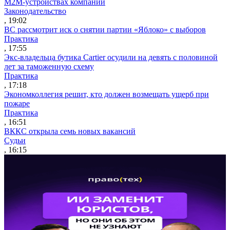
M2M-устройствах компаний
Законодательство
, 19:02
ВС рассмотрит иск о снятии партии «Яблоко» с выборов
Практика
, 17:55
Экс-владельца бутика Cartier осудили на девять с половиной
лет за таможенную схему
Практика
, 17:18
Экономколлегия решит, кто должен возмещать ущерб при
пожаре
Практика
, 16:51
ВККС открыла семь новых вакансий
Судьи
, 16:15