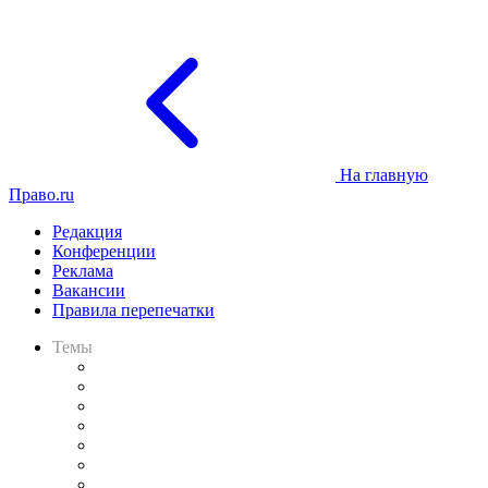
На главную
Право.ru
Редакция
Конференции
Реклама
Вакансии
Правила перепечатки
Темы
Практика
Законодательство
Процесс
Исследования
Рынок юридических услуг
Юридическое сообщество
Важнейшие правовые темы в прессе