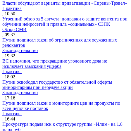
Власти обсуждают варианты приватизации «Сирены-Трэвел»
Практика
, 10:50
Утренний обзор за 5 августа: поправки о защите контента при
обучении нейросетей и правила «социальных» СЗПК
Обзор СМИ
, 09:37
Путин подписал закон об ограничениях для осужденных
релокантов
Законодательство
, 19:32
ВС напомнил, что прекращение уголовного дела не
исключает взыскания ущерба
Практика
, 18:02
Путин освободил государство от обязательной оферты
миноритариям при передаче акций
Законодательство
, 17:16
Путин подписал закон о мониторинге цен на продукты по
всей цепочке поставок
Практика
, 16:44
Прокуратура подала иск к структуре группы «Илим» на 1,8
млрд руб.