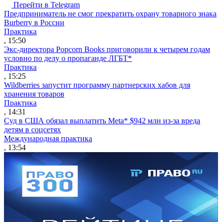
Перейти в Telegram
Предприниматель не смог прекратить охрану товарного знака
Burberry в России
Практика
, 15:50
Экс-директора Popcorn Books приговорили к четырем годам
условно по делу о пропаганде ЛГБТ*
Практика
, 15:25
Wildberries запустит программу партнерских хабов для
хранения товаров
Практика
, 14:31
Суд в США обязал выплатить Meta* $942 млн из-за вреда
детям в соцсетях
Международная практика
, 13:54