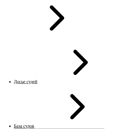
Досье судей
База судов