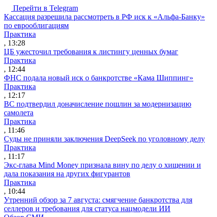
Перейти в Telegram
Кассация разрешила рассмотреть в РФ иск к «Альфа-Банку»
по еврооблигациям
Практика
, 13:28
ЦБ ужесточил требования к листингу ценных бумаг
Практика
, 12:44
ФНС подала новый иск о банкротстве «Кама Шиппинг»
Практика
, 12:17
ВС подтвердил доначисление пошлин за модернизацию
самолета
Практика
, 11:46
Суды не приняли заключения DeepSeek по уголовному делу
Практика
, 11:17
Экс-глава Mind Money признала вину по делу о хищении и
дала показания на других фигурантов
Практика
, 10:44
Утренний обзор за 7 августа: смягчение банкротства для
селлеров и требования для статуса нацмодели ИИ