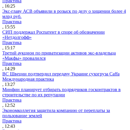
Практика
, 16:25
Экс-главу АСВ объявили в розыск по делу о хищении более 4
млрд руб.
Практика
, 15:55
СИП поддержал Роспатент в споре об обозначении
«Нетдолгофф»
Практика
, 15:17
Третий аукцион по приватизации активов экс-владельца
«Макфы» провалился
Практика
, 14:29
ВС Швеции подтвердил передачу Украине сухогруза Caffa
Международная практика
, 13:27
Минфин планирует отбирать подрядчиков госконтрактов в
строительстве по их репутации
Практика
, 12:52
Экономколлегия защитила компанию от переплаты за
пользование землей
Практика
, 12:43