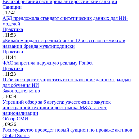
Великобритания расширила антироссийские санкции
Санкции
, 12:41
АБД предложила стандарт синтетических данных для ИИ-
моделей
Практика
, 11:53
«Билайн» подал встречный иск к Т2 из-за слова «микс» в
названии бренда мультиподписки
Практика
, 11:44
ФАС запретила наружную рекламу Fonbet
Практика
, 11:23
IT-бизнес просит упростить использование данных граждан
для обучения ИИ
Законодательство
, 10:59
Утренний обзор за 6 августа: ужесточение закупок
иностранной техники и рост рынка M&A за счет
национализации
Обзор СМИ
, 09:26
Росимущество проведет новый аукцион по продаже активов
Global Spirits