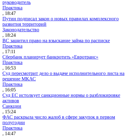
руководитель
Практика
, 18:47
Путин подписал закон о новых правилах комплексного
развития территорий
Законодательство
, 18:24
ВС защитил право на взыскание займа по расписке
Практика
, 17:11
Сбербанк планирует банкротить «Евротранс»
Практика
, 16:53
Суд пересмотрит дело о выдаче исполнительного листа на
решение МКАС
Практика
, 16:05
Суд ЕС истолкует санкционные нормы о разблокировке
активов
Санкции
, 15:24
ФАС раскрыла число жалоб в сфере закупок в первом
полугодии
Практика
, 14:47