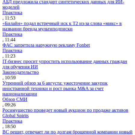
АБД предложила стандарт синтетических данных для ИИ-
моделей
Практика
, 11:53
«Билайн» подал встречный иск к Т2 из-за слова «микс» в
названии бренда мультиподписки
Практика
, 11:44
ФАС запретила наружную рекламу Fonbet
Практика
, 11:23
IT-бизнес просит упростить использование данных граждан
для обучения ИИ
Законодательство
, 10:59
Утренний обзор за 6 августа: ужесточение закупок
иностранной техники и рост рынка M&A за счет
национализации
Обзор СМИ
, 09:26
Росимущество проведет новый аукцион по продаже активов
Global Spirits
Практика
, 18:50
ВС решит, отвечает ли по долгам брошенной компании новый