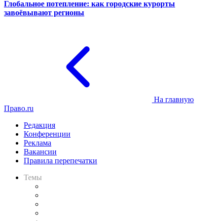
Глобальное потепление: как городские курорты
завоёвывают регионы
На главную
Право.ru
Редакция
Конференции
Реклама
Вакансии
Правила перепечатки
Темы
Практика
Законодательство
Процесс
Исследования