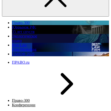
Право-300
Юррынок РФ:
35 лет спустя
Экологическое
право
Best Law
Firm Marketing
ПМЮФ 2026
ПРАВО.ru
Право-300
Конференции