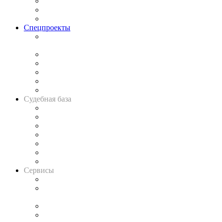
Рынок юридических услуг
Юридическое сообщество
Важнейшие правовые темы в прессе
Спецпроекты
Подкаст «В здравом уме
и твёрдой памяти»
Legal Design
Банкротная панорама
Советы для литигаторов
Сговоры на торгах
Авто
Судебная база
Картотека арбитражных дел
Решения арбитражных судов
Календарь рассмотрения арбитражных дел
Досье судей
Информация о судах
RSS лента новостей
Вакансии для юристов
Сервисы
Справочно-правовая система
Casebook: мониторинг дел
и компаний
Caselook: поиск и анализ практики
CASE.ONE: управление юридической службой