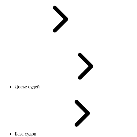
Досье судей
База судов