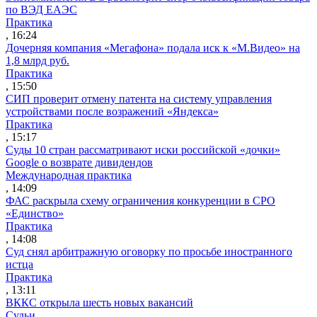
по ВЭД ЕАЭС
Практика
, 16:24
Дочерняя компания «Мегафона» подала иск к «М.Видео» на
1,8 млрд руб.
Практика
, 15:50
СИП проверит отмену патента на систему управления
устройствами после возражений «Яндекса»
Практика
, 15:17
Суды 10 стран рассматривают иски российской «дочки»
Google о возврате дивидендов
Международная практика
, 14:09
ФАС раскрыла схему ограничения конкуренции в СРО
«Единство»
Практика
, 14:08
Суд снял арбитражную оговорку по просьбе иностранного
истца
Практика
, 13:11
ВККС открыла шесть новых вакансий
Судьи