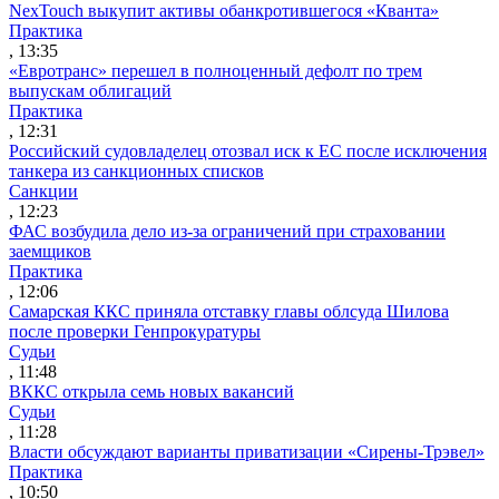
NexTouch выкупит активы обанкротившегося «Кванта»
Практика
, 13:35
«Евротранс» перешел в полноценный дефолт по трем
выпускам облигаций
Практика
, 12:31
Российский судовладелец отозвал иск к ЕС после исключения
танкера из санкционных списков
Санкции
, 12:23
ФАС возбудила дело из-за ограничений при страховании
заемщиков
Практика
, 12:06
Самарская ККС приняла отставку главы облсуда Шилова
после проверки Генпрокуратуры
Судьи
, 11:48
ВККС открыла семь новых вакансий
Судьи
, 11:28
Власти обсуждают варианты приватизации «Сирены-Трэвел»
Практика
, 10:50