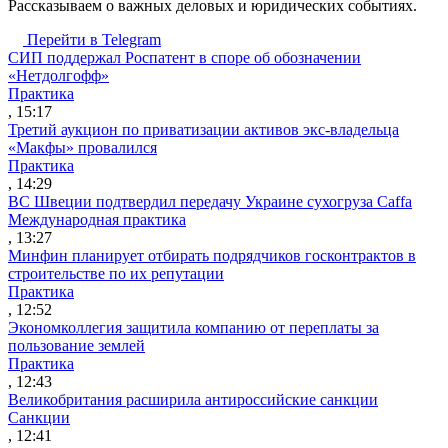
Рассказываем о важных деловых и юридических событиях.
Перейти в Telegram
СИП поддержал Роспатент в споре об обозначении
«Нетдолгофф»
Практика
, 15:17
Третий аукцион по приватизации активов экс-владельца
«Макфы» провалился
Практика
, 14:29
ВС Швеции подтвердил передачу Украине сухогруза Caffa
Международная практика
, 13:27
Минфин планирует отбирать подрядчиков госконтрактов в
строительстве по их репутации
Практика
, 12:52
Экономколлегия защитила компанию от переплаты за
пользование землей
Практика
, 12:43
Великобритания расширила антироссийские санкции
Санкции
, 12:41