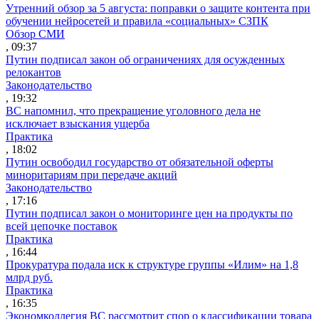
Утренний обзор за 5 августа: поправки о защите контента при
обучении нейросетей и правила «социальных» СЗПК
Обзор СМИ
, 09:37
Путин подписал закон об ограничениях для осужденных
релокантов
Законодательство
, 19:32
ВС напомнил, что прекращение уголовного дела не
исключает взыскания ущерба
Практика
, 18:02
Путин освободил государство от обязательной оферты
миноритариям при передаче акций
Законодательство
, 17:16
Путин подписал закон о мониторинге цен на продукты по
всей цепочке поставок
Практика
, 16:44
Прокуратура подала иск к структуре группы «Илим» на 1,8
млрд руб.
Практика
, 16:35
Экономколлегия ВС рассмотрит спор о классификации товара