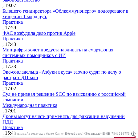
, 19:07
Бывшего гендиректора «Облкоммунэнерго» подозревают в
хищении 1 млрд руб.
Практика
, 17:59
ФАС возбудила дело против Apple
Практика
, 17:43
Минцифры хочет предустанавливать на смартфонах
системных помощников с ИИ
Практика
, 17:33
Экс-совладельца «Азбуки вкуса» заочно судят по делу о
растрате $11 млн
Практика
, 17:02
Суд не признал решение SCC по взысканию с российской
компании
Международная практика
, 17:01
Дроны могут начать применять для фиксации нарушений
ПДД
Практика
, 15:41
Реклама
Адвокатское бюро Санкт-Петербурга «Вертикаль» ИНН 7841290773
Реклама
АО"Право.ру" ИНН: 7708095468