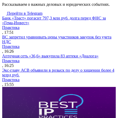
Рассказываем о важных деловых и юридических событиях.
Перейти в Telegram
Банк «Траст» погасит 797,3 млн руб. долга перед ФНС за
«Гема-Инвест»
Практика
, 17:51
ВС запретил уравнивать цены участников закупок без учета
НДС
Практика
, 16:26
Аптечная сеть «36,6» выкупила 83 аптеки «Диалога»
Практика
, 16:25
Экс-главу АСВ объявили в розыск по делу о хищении более 4
млрд руб.
Практика
, 15:55