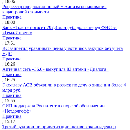
, 18:06
Росреестр предложил новый механизм оспаривания
кадастровой стоимости
Практика
, 18:00
Банк «Траст» погасит 797,3 млн руб. долга перед ФНС за
«Гема-Инвест»
Практика
, 17:51
ВС запретил уравнивать цены участников закупок без учета
НДС
Практика
, 16:26
Аптечная сеть «36,6» выкупила 83 аптеки «Диалога»
Практика
, 16:25
Экс-главу АСВ объявили в розыск по делу о хищении более 4
млрд руб.
Практика
, 15:55
СИП поддержал Роспатент в споре об обозначении
«Нетдолгофф»
Практика
, 15:17
Третий аукцион по приватизации активов экс-владельца