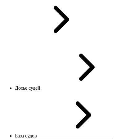
Досье судей
База судов