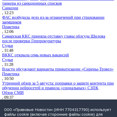
танкера из санкционных списков
Санкции
, 12:23
ФАС возбудила дело из-за ограничений при страховании
заемщиков
Практика
, 12:06
Самарская ККС приняла отставку главы облсуда Шилова
после проверки Генпрокуратуры
Судьи
, 11:48
ВККС открыла семь новых вакансий
Судьи
, 11:28
Власти обсуждают варианты приватизации «Сирены-Трэвел»
Практика
, 10:50
Утренний обзор за 5 августа: поправки о защите контента при
обучении нейросетей и правила «социальных» СЗПК
Обзор СМИ
, 09:37
Путин подписал закон об ограничениях для осужденных
релокантов
ООО «Правовые Новости» (ИНН 7704317790) использует
Законодательство
файлы cookie (включая сторонние файлы cookie) для
, 19:32