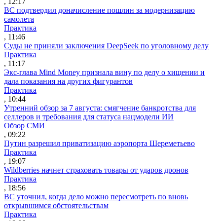
, 12:17
ВС подтвердил доначисление пошлин за модернизацию
самолета
Практика
, 11:46
Суды не приняли заключения DeepSeek по уголовному делу
Практика
, 11:17
Экс-глава Mind Money признала вину по делу о хищении и
дала показания на других фигурантов
Практика
, 10:44
Утренний обзор за 7 августа: смягчение банкротства для
селлеров и требования для статуса нацмодели ИИ
Обзор СМИ
, 09:22
Путин разрешил приватизацию аэропорта Шереметьево
Практика
, 19:07
Wildberries начнет страховать товары от ударов дронов
Практика
, 18:56
ВС уточнил, когда дело можно пересмотреть по вновь
открывшимся обстоятельствам
Практика