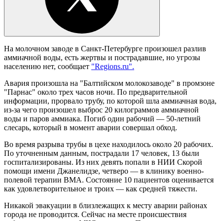
На молочном заводе в Санкт-Петербурге произошел разлив
аммиачной воды, есть жертвы и пострадавшие, но угрозы
населению нет, сообщает
"Regions.ru".
Авария произошла на "Балтийском молокозаводе" в промзоне
"Парнас" около трех часов ночи. По предварительной
информации, прорвало трубу, по которой шла аммиачная вода,
из-за чего произошел выброс 20 килограммов аммиачной
воды и паров аммиака. Погиб один рабочий — 50-летний
слесарь, который в момент аварии совершал обход.
Во время разрыва трубы в цехе находилось около 20 рабочих.
По уточненным данным, пострадали 17 человек, 13 были
госпитализированы. Из них девять попали в НИИ Скорой
помощи имени Джанелидзе, четверо — в клинику военно-
полевой терапии ВМА. Состояние 10 пациентов оценивается
как удовлетворительное и троих — как средней тяжести.
Никакой эвакуации в близлежащих к месту аварии районах
города не проводится. Сейчас на месте происшествия