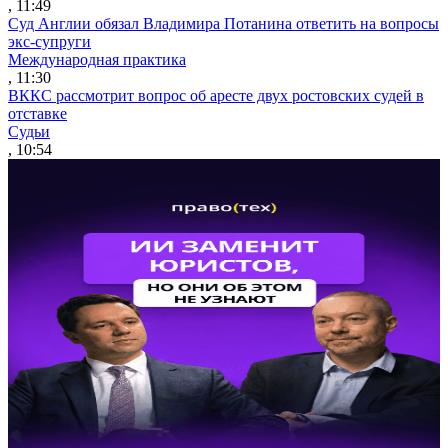
, 11:49
Суд Англии обязал Владимира Потанина ответить на вопросы
экс-супруги
Международная практика
, 11:30
ВККС рассмотрит вопрос об аресте двух ростовских судей в
отставке
Судьи
, 10:54