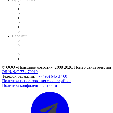
Картотека арбитражных дел
Решения арбитражных судов
Календарь рассмотрения арбитражных дел
Досье судей
Информация о судах
RSS лента новостей
Вакансии для юристов
Сервисы
Справочно-правовая система
Casebook: мониторинг дел
и компаний
Caselook: поиск и анализ практики
CASE.ONE: управление юридической службой
© ООО «Правовые новости». 2008-2026.
Номер свидетельства
ЭЛ № ФС 77 - 79910
.
Телефон редакции:
+7 (495) 645 37 60
Политика использования cookie-файлов
Политика конфиденциальности