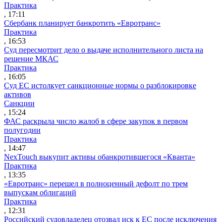
Практика
, 17:11
Сбербанк планирует банкротить «Евротранс»
Практика
, 16:53
Суд пересмотрит дело о выдаче исполнительного листа на
решение МКАС
Практика
, 16:05
Суд ЕС истолкует санкционные нормы о разблокировке
активов
Санкции
, 15:24
ФАС раскрыла число жалоб в сфере закупок в первом
полугодии
Практика
, 14:47
NexTouch выкупит активы обанкротившегося «Кванта»
Практика
, 13:35
«Евротранс» перешел в полноценный дефолт по трем
выпускам облигаций
Практика
, 12:31
Российский судовладелец отозвал иск к ЕС после исключения