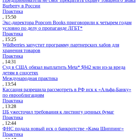
Предприниматель не смог прекратить охрану товарного знака
Burberry в России
Практика
, 15:50
Экс-директора Popcorn Books приговорили к четырем годам
условно по делу о пропаганде ЛГБТ*
Практика
, 15:25
Wildberries запустит программу партнерских хабов для
хранения товаров
Практика
, 14:31
Суд в США обязал выплатить Meta* $942 млн из-за вреда
детям в соцсетях
Международная практика
, 13:54
Кассация разрешила рассмотреть в РФ иск к «Альфа-Банку»
по еврооблигациям
Практика
, 13:28
ЦБ ужесточил требования к листингу ценных бумаг
Практика
, 12:44
ФНС подала новый иск о банкротстве «Кама Шиппинг»
Практика