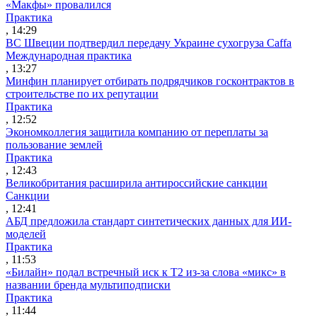
«Макфы» провалился
Практика
, 14:29
ВС Швеции подтвердил передачу Украине сухогруза Caffa
Международная практика
, 13:27
Минфин планирует отбирать подрядчиков госконтрактов в
строительстве по их репутации
Практика
, 12:52
Экономколлегия защитила компанию от переплаты за
пользование землей
Практика
, 12:43
Великобритания расширила антироссийские санкции
Санкции
, 12:41
АБД предложила стандарт синтетических данных для ИИ-
моделей
Практика
, 11:53
«Билайн» подал встречный иск к Т2 из-за слова «микс» в
названии бренда мультиподписки
Практика
, 11:44