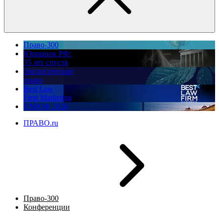
Право-300
Юррынок РФ:
35 лет спустя
Экологическое
право
Best Law
Firm Marketing
ПМЮФ 2026
ПРАВО.ru
Право-300
Конференции