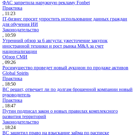
ФАС запретила наружную рекламу Fonbet
Практика
, 11:23
IT-бизнес просит упростить использование данных граждан
для обучения ИИ
Законодательство
, 10:59
Утренний обзор за 6 августа: ужесточение закупок
иностранной техники и рост рынка M&A за счет
национализации
Обзор СМИ
, 09:26
Росимущество проведет новый аукцион по продаже активов
Global Spirits
Практика
, 18:50
ВС решит, отвечает ли по долгам брошенной компании новый
руководитель
Практика
, 18:47
Путин подписал закон о новых правилах комплексного
развития территорий
Законодательство
, 18:24
ВС защитил право на взыскание займа по расписке