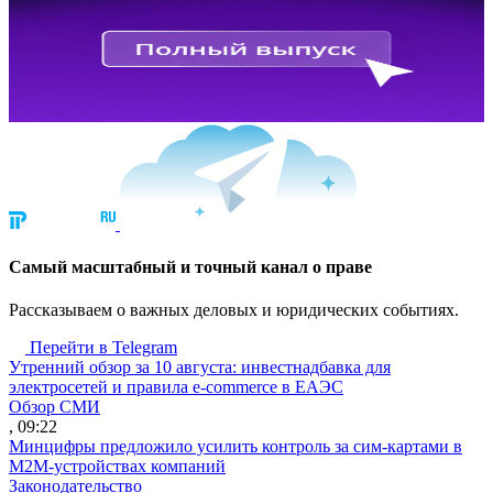
Cамый масштабный и точный канал о праве
Рассказываем о важных деловых и юридических событиях.
Перейти в Telegram
Утренний обзор за 10 августа: инвестнадбавка для
электросетей и правила e-commerce в ЕАЭС
Обзор СМИ
, 09:22
Минцифры предложило усилить контроль за сим-картами в
M2M-устройствах компаний
Законодательство