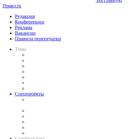
На главную
Право.ru
Редакция
Конференции
Реклама
Вакансии
Правила перепечатки
Темы
Практика
Законодательство
Процесс
Исследования
Рынок юридических услуг
Юридическое сообщество
Важнейшие правовые темы в прессе
Спецпроекты
Подкаст «В здравом уме
и твёрдой памяти»
Legal Design
Банкротная панорама
Советы для литигаторов
Сговоры на торгах
Авто
Судебная база