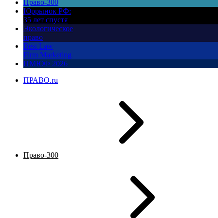
Право-300
Юррынок РФ:
35 лет спустя
Экологическое
право
Best Law
Firm Marketing
ПМЮФ 2026
ПРАВО.ru
Право-300