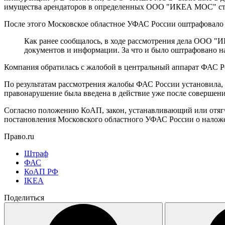
имущества арендаторов в определенных ООО "ИКЕА МОС" стра
После этого Московское областное УФАС России оштрафовало
Как ранее сообщалось, в ходе рассмотрения дела ООО 
документов и информации. За что и было оштрафовано н
Компания обратилась с жалобой в центральный аппарат ФАС Р
По результатам рассмотрения жалобы ФАС России установила, 
правонарушение была введена в действие уже после соверш
Согласно положению КоАП, закон, устанавливающий или отягч
постановления Московского областного УФАС России о нал
Право.ru
Штраф
ФАС
КоАП РФ
IKEA
Поделиться