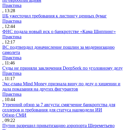
по еврооблигациям
Практика
, 13:28
ЦБ ужесточил требования к листингу ценных бумаг
Практика
, 12:44
ФНС подала новый иск о банкротстве «Кама Шиппинг»
Практика
, 12:17
ВС подтвердил доначисление пошлин за модернизацию
самолета
Практика
, 11:46
Суды не приняли заключения DeepSeek по уголовному делу
Практика
, 11:17
Экс-глава Mind Money признала вину по делу о хищении и
дала показания на других фигурантов
Практика
, 10:44
Утренний обзор за 7 августа: смягчение банкротства для
селлеров и требования для статуса нацмодели ИИ
Обзор СМИ
, 09:22
Путин разрешил приватизацию аэропорта Шереметьево