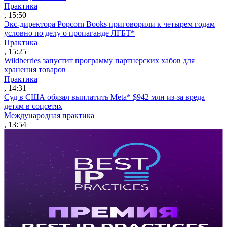
Практика
, 15:50
Экс-директора Popcorn Books приговорили к четырем годам
условно по делу о пропаганде ЛГБТ*
Практика
, 15:25
Wildberries запустит программу партнерских хабов для
хранения товаров
Практика
, 14:31
Суд в США обязал выплатить Meta* $942 млн из-за вреда
детям в соцсетях
Международная практика
, 13:54