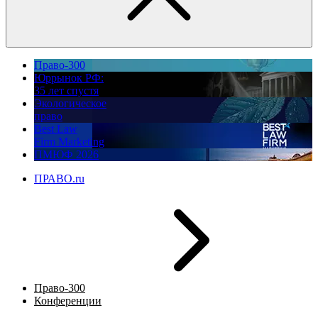
Право-300
Юррынок РФ:
35 лет спустя
Экологическое
право
Best Law
Firm Marketing
ПМЮФ 2026
ПРАВО.ru
Право-300
Конференции