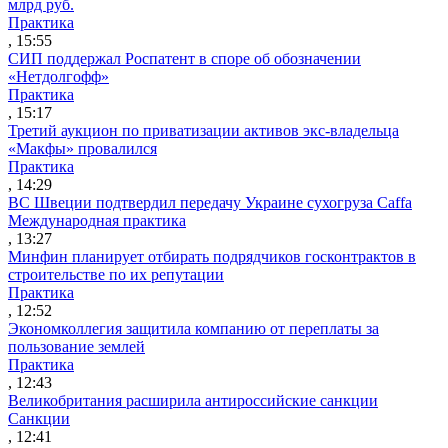
млрд руб.
Практика
, 15:55
СИП поддержал Роспатент в споре об обозначении
«Нетдолгофф»
Практика
, 15:17
Третий аукцион по приватизации активов экс-владельца
«Макфы» провалился
Практика
, 14:29
ВС Швеции подтвердил передачу Украине сухогруза Caffa
Международная практика
, 13:27
Минфин планирует отбирать подрядчиков госконтрактов в
строительстве по их репутации
Практика
, 12:52
Экономколлегия защитила компанию от переплаты за
пользование землей
Практика
, 12:43
Великобритания расширила антироссийские санкции
Санкции
, 12:41