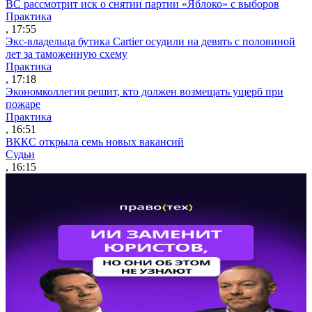
ВС рассмотрит иск о снятии партии «Яблоко» с выборов
Практика
, 17:55
Экс-владельца бутика Cartier осудили на девять с половиной
лет за таможенную схему
Практика
, 17:18
Экономколлегия решит, кто должен возмещать ущерб при
пожаре
Практика
, 16:51
ВККС открыла семь новых вакансий
Судьи
, 16:15