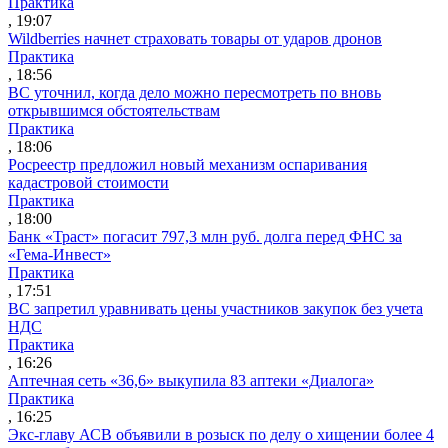
Практика
, 19:07
Wildberries начнет страховать товары от ударов дронов
Практика
, 18:56
ВС уточнил, когда дело можно пересмотреть по вновь
открывшимся обстоятельствам
Практика
, 18:06
Росреестр предложил новый механизм оспаривания
кадастровой стоимости
Практика
, 18:00
Банк «Траст» погасит 797,3 млн руб. долга перед ФНС за
«Гема-Инвест»
Практика
, 17:51
ВС запретил уравнивать цены участников закупок без учета
НДС
Практика
, 16:26
Аптечная сеть «36,6» выкупила 83 аптеки «Диалога»
Практика
, 16:25
Экс-главу АСВ объявили в розыск по делу о хищении более 4