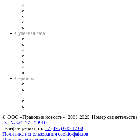
Legal Design
Банкротная панорама
Советы для литигаторов
Сговоры на торгах
Авто
Судебная база
Картотека арбитражных дел
Решения арбитражных судов
Календарь рассмотрения арбитражных дел
Досье судей
Информация о судах
RSS лента новостей
Вакансии для юристов
Сервисы
Справочно-правовая система
Casebook: мониторинг дел
и компаний
Caselook: поиск и анализ практики
CASE.ONE: управление юридической службой
© ООО «Правовые новости». 2008-2026.
Номер свидетельства
ЭЛ № ФС 77 - 79910
.
Телефон редакции:
+7 (495) 645 37 60
Политика использования cookie-файлов
Политика конфиденциальности