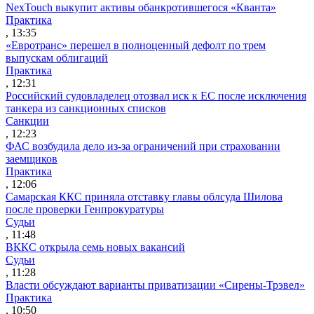
NexTouch выкупит активы обанкротившегося «Кванта»
Практика
, 13:35
«Евротранс» перешел в полноценный дефолт по трем
выпускам облигаций
Практика
, 12:31
Российский судовладелец отозвал иск к ЕС после исключения
танкера из санкционных списков
Санкции
, 12:23
ФАС возбудила дело из-за ограничений при страховании
заемщиков
Практика
, 12:06
Самарская ККС приняла отставку главы облсуда Шилова
после проверки Генпрокуратуры
Судьи
, 11:48
ВККС открыла семь новых вакансий
Судьи
, 11:28
Власти обсуждают варианты приватизации «Сирены-Трэвел»
Практика
, 10:50