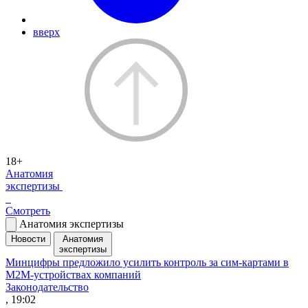
вверх
18+
Анатомия
экспертизы
Смотреть
Анатомия экспертизы
Новости
Анатомия
экспертизы
Минцифры предложило усилить контроль за сим-картами в
M2M-устройствах компаний
Законодательство
, 19:02