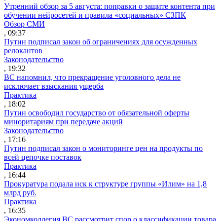
Утренний обзор за 5 августа: поправки о защите контента при
обучении нейросетей и правила «социальных» СЗПК
Обзор СМИ
, 09:37
Путин подписал закон об ограничениях для осужденных
релокантов
Законодательство
, 19:32
ВС напомнил, что прекращение уголовного дела не
исключает взыскания ущерба
Практика
, 18:02
Путин освободил государство от обязательной оферты
миноритариям при передаче акций
Законодательство
, 17:16
Путин подписал закон о мониторинге цен на продукты по
всей цепочке поставок
Практика
, 16:44
Прокуратура подала иск к структуре группы «Илим» на 1,8
млрд руб.
Практика
, 16:35
Экономколлегия ВС рассмотрит спор о классификации товара