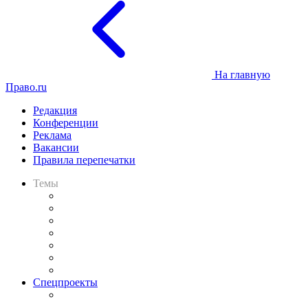
На главную
Право.ru
Редакция
Конференции
Реклама
Вакансии
Правила перепечатки
Темы
Практика
Законодательство
Процесс
Исследования
Рынок юридических услуг
Юридическое сообщество
Важнейшие правовые темы в прессе
Спецпроекты
Подкаст «В здравом уме
и твёрдой памяти»