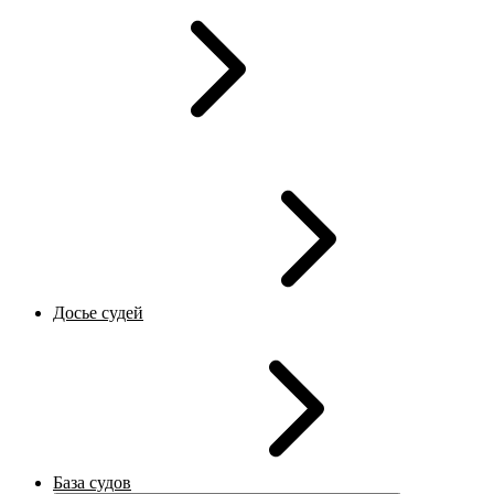
Досье судей
База судов