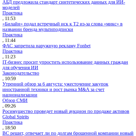
АБД предложила стандарт синтетических данных для ИИ-
моделей
Практика
, 11:53
«Билайн» подал встречный иск к Т2 из-за слова «микс» в
названии бренда мультиподписки
Практика
, 11:44
ФАС запретила наружную рекламу Fonbet
Практика
, 11:23
IT-бизнес просит упростить использование данных граждан
для обучения ИИ
Законодательство
, 10:59
Утренний обзор за 6 августа: ужесточение закупок
иностранной техники и рост рынка M&A за счет
национализации
Обзор СМИ
, 09:26
Росимущество проведет новый аукцион по продаже активов
Global Spirits
Практика
, 18:50
ВС решит, отвечает ли по долгам брошенной компании новый