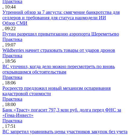
Практика
, 10:44
Утренний обзор за 7 августа: смягчение банкротства для
селлеров и требования для статуса нацмодели ИИ
Обзор СМИ
, 09:22
Путин разрешил приватизацию аэропорта Шереметьево
Практика
, 19:07
Wildberries начнет страховать товары от ударов дронов
Практика
, 18:56
ВС уточнил, когда дело можно пересмотреть по вновь
открывшимся обстоятельствам
Практика
, 18:06
Росреестр предложил новый механизм оспаривания
кадастровой стоимости
Практика
, 18:00
Банк «Траст» погасит 797,3 млн руб. долга перед ФНС за
«Гема-Инвест»
Практика
, 17:51
ВС запретил уравнивать цены участников закупок без учета