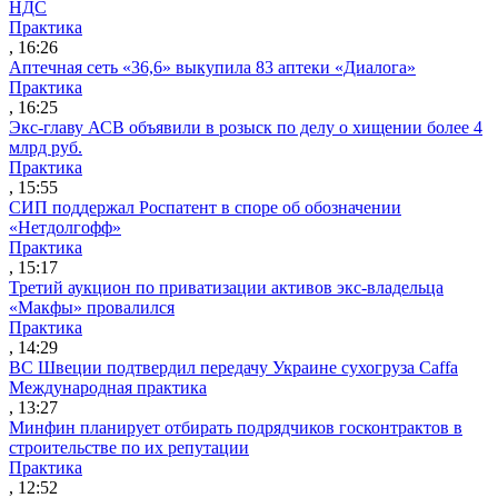
НДС
Практика
, 16:26
Аптечная сеть «36,6» выкупила 83 аптеки «Диалога»
Практика
, 16:25
Экс-главу АСВ объявили в розыск по делу о хищении более 4
млрд руб.
Практика
, 15:55
СИП поддержал Роспатент в споре об обозначении
«Нетдолгофф»
Практика
, 15:17
Третий аукцион по приватизации активов экс-владельца
«Макфы» провалился
Практика
, 14:29
ВС Швеции подтвердил передачу Украине сухогруза Caffa
Международная практика
, 13:27
Минфин планирует отбирать подрядчиков госконтрактов в
строительстве по их репутации
Практика
, 12:52