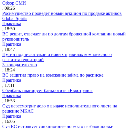
Обзор СМИ
, 09:26
Росимущество проведет новый аукцион по продаже активов
Global Spirits
Практика
, 18:50
ВС решит, отвечает ли по долгам брошенной компании новый
руководитель
Практика
, 18:47
Путин подписал закон о новых правилах комплексного
развития территорий
Законодательство
, 18:24
ВС защитил право на взыскание займа по расписке
Практика
, 17:11
Сбербанк планирует банкротить «Евротранс»
Практика
, 16:53
Суд пересмотрит дело о выдаче исполнительного листа на
решение МКАС
Практика
, 16:05
Суд ЕС истолкует санкционные нормы о разблокировке