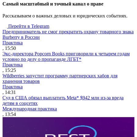
Cамый масштабный и точный канал о праве
Рассказываем о важных деловых и юридических событиях.
Перейти в Telegram
Предприниматель не смог прекратить охрану товарного знака
Burberry в России
Практика
, 15:50
Экс-директора Popcorn Books приговорили к четырем годам
условно по делу о пропаганде ЛГБТ*
Практика
, 15:25
Wildberries запустит программу партнерских хабов для
хранения товаров
Практика
, 14:31
Суд в США обязал выплатить Meta* $942 млн из-за вреда
детям в соцсетях
Международная практика
, 13:54