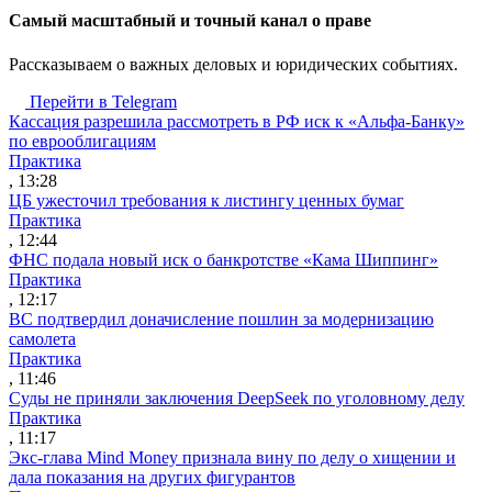
Cамый масштабный и точный канал о праве
Рассказываем о важных деловых и юридических событиях.
Перейти в Telegram
Кассация разрешила рассмотреть в РФ иск к «Альфа-Банку»
по еврооблигациям
Практика
, 13:28
ЦБ ужесточил требования к листингу ценных бумаг
Практика
, 12:44
ФНС подала новый иск о банкротстве «Кама Шиппинг»
Практика
, 12:17
ВС подтвердил доначисление пошлин за модернизацию
самолета
Практика
, 11:46
Суды не приняли заключения DeepSeek по уголовному делу
Практика
, 11:17
Экс-глава Mind Money признала вину по делу о хищении и
дала показания на других фигурантов