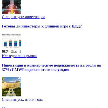
Спецвыпуск: инвестиции
Готовы ли инвесторы к длинной игре с ЦОД?
Исследования рынка
Инвестиции в коммерческую недвижимость выросли на
37%: CMWP подвели итоги полугодия
Спецвыпуск: итоги года