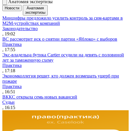
Анатомия экспертизы
Новости
Анатомия
экспертизы
Минцифры предложило усилить контроль за сим-картами в
M2M-устройствах компаний
Законодательство
, 19:02
ВС рассмотрит иск о снятии партии «Яблоко» с выборов
Практика
, 17:55
Экс-владельца бутика Cartier осудили на девять с половиной
лет за таможенную схему
Практика
, 17:18
Экономколлегия решит, кто должен возмещать ущерб при
пожаре
Практика
, 16:51
ВККС открыла семь новых вакансий
Судьи
, 16:15