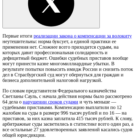
Первые итоги
реализации закона о компенсации за волокиту
неутешительны: норма буксует, а единой практики ее
применения нет. Сложнее всего приходится судьям, на
которых давит профессиональная солидарность и
дефицитный бюджет. Ошибки судебных приставов вообще
могут принести казне многомиллиардные убытки. В
результате попытки повысить имидж России и снизить поток
дел в Страсбургский суд могут обернуться для граждан и
бизнеса дополнительной налоговой нагрузкой.
По словам представителя Федерального казначейства
Светланы Сауль, с начала действия нормы было рассмотрено
64 дела о
нарушении сроков судами
и чуть меньше —
судебными приставами. Компенсацию выплатили по 12
жалобам на суды в размере 996 тысяч рублей и по 16 — на
приставов, за них казна заплатила 415 тысяч рублей. К слову,
арбитражные суды засветились в статистике всего один раз, а
все остальные 27 удовлетворенных заявлений касались судов
общей юрисдикции.