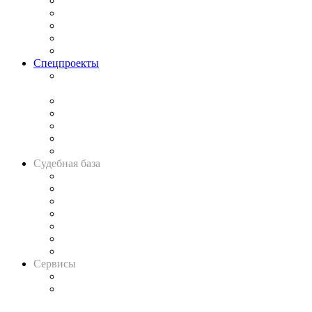
Процесс
Исследования
Рынок юридических услуг
Юридическое сообщество
Важнейшие правовые темы в прессе
Спецпроекты
Подкаст «В здравом уме
и твёрдой памяти»
Legal Design
Банкротная панорама
Советы для литигаторов
Сговоры на торгах
Авто
Судебная база
Картотека арбитражных дел
Решения арбитражных судов
Календарь рассмотрения арбитражных дел
Досье судей
Информация о судах
RSS лента новостей
Вакансии для юристов
Сервисы
Справочно-правовая система
Casebook: мониторинг дел
и компаний