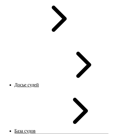
Досье судей
База судов