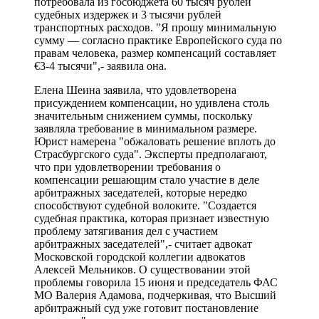
потребовала из госбюджета 60 тысяч рублей
судебных издержек и 3 тысячи рублей
транспортных расходов. "Я прошу минимальную
сумму — согласно практике Европейского суда по
правам человека, размер компенсаций составляет
€3-4 тысячи",- заявила она.
Елена Шеина заявила, что удовлетворена
присуждением компенсации, но удивлена столь
значительным снижением суммы, поскольку
заявляла требование в минимальном размере.
Юрист намерена "обжаловать решение вплоть до
Страсбургского суда". Эксперты предполагают,
что при удовлетворении требования о
компенсации решающим стало участие в деле
арбитражных заседателей, которые нередко
способствуют судебной волоките. "Создается
судебная практика, которая признает известную
проблему затягивания дел с участием
арбитражных заседателей",- считает адвокат
Московской городской коллегии адвокатов
Алексей Мельников. О существовании этой
проблемы говорила 15 июня и председатель ФАС
МО Валерия Адамова, подчеркивая, что Высший
арбитражный суд уже готовит постановление