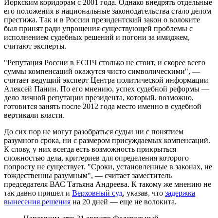
Йоркским коридорам с 2001 года. Однако внедрять отдельные
его положения в национальные законодательства стало делом
престижа. Так и в России президентский закон о волоките
был принят ради упрощения существующей проблемы с
исполнением судебных решений и погони за имиджем,
считают эксперты.
"Репутация России в ЕСПЧ столько не стоит, и скорее всего
суммы компенсаций окажутся чисто символическими", —
считает ведущий эксперт Центра политической информации
Алексей Панин. По его мнению, успех судебной реформы —
дело личной репутации президента, который, возможно,
готовится занять после 2012 года место именно в судебной
вертикали власти.
До сих пор не могут разобраться судьи ни с понятием
разумного срока, ни с размером присуждаемых компенсаций.
К слову, у них всегда есть возможность прикрыться
сложностью дела, критериев для определения которого
попросту не существует. "Сроки, установленные в законах, не
тождественны разумным", — считает заместитель
председателя ВАС Татьяна Андреева. К такому же мнению не
так давно пришел и
Верховный суд
, указав, что
задержка
вынесения решения
на 20 дней — еще не волокита.