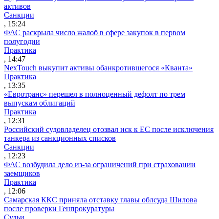
активов
Санкции
, 15:24
ФАС раскрыла число жалоб в сфере закупок в первом
полугодии
Практика
, 14:47
NexTouch выкупит активы обанкротившегося «Кванта»
Практика
, 13:35
«Евротранс» перешел в полноценный дефолт по трем
выпускам облигаций
Практика
, 12:31
Российский судовладелец отозвал иск к ЕС после исключения
танкера из санкционных списков
Санкции
, 12:23
ФАС возбудила дело из-за ограничений при страховании
заемщиков
Практика
, 12:06
Самарская ККС приняла отставку главы облсуда Шилова
после проверки Генпрокуратуры
Судьи