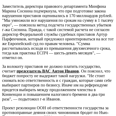
Заместитель директора правового департамента Минфина
Марина Соснина подчеркнула, что при подготовке закона
нарушения приставов оценивались в 170 миллиардов рублей.
"Мы умножили все нарушения по срокам на сумму в 1 тысячу
евро", — пояснила метод подсчета государственных убытков
г-жа Соснина. Правда, с такой системой расчета не согласен
директор Федеральной службы судебных приставов Артур
Парфенчиков, который предложил ориентироваться на все тот
же Европейский суд по правам человека. "Сумма
рассчитывалась исходя из превышения двухмесячного срока,
тогда как практика ЕСПЧ — шесть-девять месяцев", —
отметил он.
За волокиту приставов не должно платить государство,
считает
председатель ВАС Антон Иванов
. Он пояснил, что
бюджет попросту не выдержит такой нагрузки. "Не стоит
снимать всю ответственность и с граждан, которые сами себе
выбирают партнеров по бизнесу. Иначе им на референдуме
придется выбирать между продолжением членства в
Конвенции и повышением налогового бремени в два-три
раза", — подытожил г-н Иванов.
Проект резолюции ООН об ответственности государства за
противоправные деяния своих чиновников бродит по Нью-