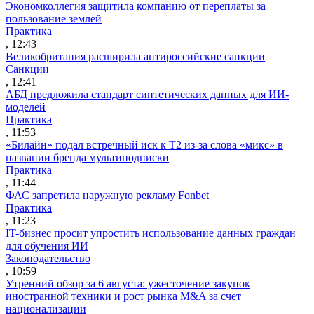
Экономколлегия защитила компанию от переплаты за
пользование землей
Практика
, 12:43
Великобритания расширила антироссийские санкции
Санкции
, 12:41
АБД предложила стандарт синтетических данных для ИИ-
моделей
Практика
, 11:53
«Билайн» подал встречный иск к Т2 из-за слова «микс» в
названии бренда мультиподписки
Практика
, 11:44
ФАС запретила наружную рекламу Fonbet
Практика
, 11:23
IT-бизнес просит упростить использование данных граждан
для обучения ИИ
Законодательство
, 10:59
Утренний обзор за 6 августа: ужесточение закупок
иностранной техники и рост рынка M&A за счет
национализации