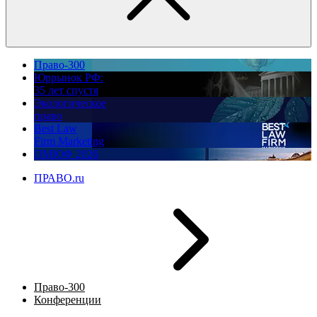
Право-300
Юррынок РФ:
35 лет спустя
Экологическое
право
Best Law
Firm Marketing
ПМЮФ 2026
ПРАВО.ru
Право-300
Конференции