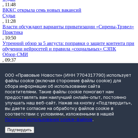
, 11:48
ВККС открыла семь новых вакансий
Судьи
, 11:28
Власти обсуждают варианты приватизации «Сирены-Трэвел»
Практика
, 10:50
Утренний обзор за 5 августа: поправки о защите контента при
обучении нейросетей и правила «социальных» СЗПК
Обзор СМИ
, 09:37
Путин подписал закон об ограничениях для осужденных
релокантов
ООО «Правовые Новости» (ИНН 7704317790) использует
Законодательство
файлы cookie (включая сторонние файлы cookie) для
, 19:32
сбора информации об использовании сайта
ВС напомнил, что прекращение уголовного дела не
посетителями. Такие файлы cookie помогают нам
исключает взыскания ущерба
предоставлять вам наилучший онлайн-опыт, постоянно
Практика
улучшать наш веб-сайт. Нажав на кнопку «Подтвердить»,
, 18:02
вы даете согласие на обработку файлов cookie в
Путин освободил государство от обязательной оферты
соответствии с условиями, изложенными в нашей
миноритариям при передаче акций
Политике использования cookie-файлов
.
Законодательство
, 17:16
Подтвердить
Путин подписал закон о мониторинге цен на продукты по
Реклама
Адвокатское бюро Санкт-Петербурга «Вертикаль» ИНН 7841290773
Реклама
ООО "Право.ру" ИНН: 7704835288
всей цепочке поставок