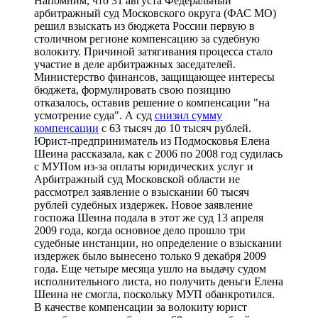
Напомним, что 31 августа Федеральный
арбитражный суд Московского округа (ФАС МО)
решил взыскать из бюджета России первую в
столичном регионе компенсацию за судебную
волокиту. Причиной затягивания процесса стало
участие в деле арбитражных заседателей.
Министерство финансов, защищающее интересы
бюджета, формулировать свою позицию
отказалось, оставив решение о компенсации "на
усмотрение суда". А суд
снизил сумму
компенсации
с 63 тысяч до 10 тысяч рублей.
Юрист-предприниматель из Подмосковья Елена
Шеина рассказала, как с 2006 по 2008 год судилась
с МУПом из-за оплаты юридических услуг и
Арбитражный суд Московской области не
рассмотрел заявление о взыскании 60 тысяч
рублей судебных издержек. Новое заявление
госпожа Шеина подала в этот же суд 13 апреля
2009 года, когда основное дело прошло три
судебные инстанции, но определение о взыскании
издержек было вынесено только 9 декабря 2009
года. Еще четыре месяца ушло на выдачу судом
исполнительного листа, но получить деньги Елена
Шеина не смогла, поскольку МУП обанкротился.
В качестве компенсации за волокиту юрист