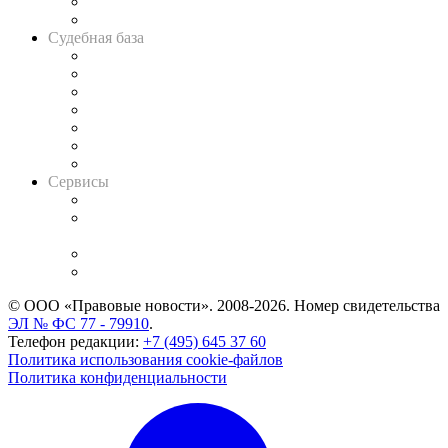
Сговоры на торгах
Авто
Судебная база
Картотека арбитражных дел
Решения арбитражных судов
Календарь рассмотрения арбитражных дел
Досье судей
Информация о судах
RSS лента новостей
Вакансии для юристов
Сервисы
Справочно-правовая система
Casebook: мониторинг дел
и компаний
Caselook: поиск и анализ практики
CASE.ONE: управление юридической службой
© ООО «Правовые новости». 2008-2026.
Номер свидетельства
ЭЛ № ФС 77 - 79910
.
Телефон редакции:
+7 (495) 645 37 60
Политика использования cookie-файлов
Политика конфиденциальности