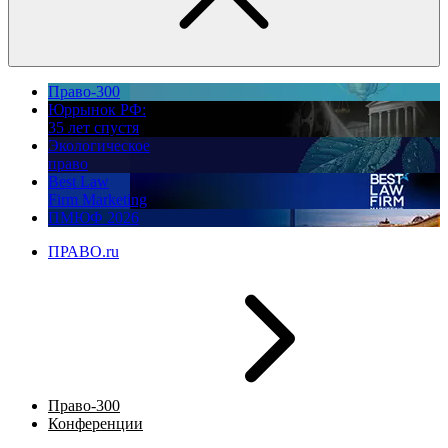
Право-300
Юррынок РФ:
35 лет спустя
Экологическое
право
Best Law
Firm Marketing
ПМЮФ 2026
ПРАВО.ru
Право-300
Конференции