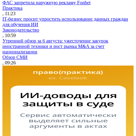
ФАС запретила наружную рекламу Fonbet
Практика
, 11:23
IT-бизнес просит упростить использование данных граждан
для обучения ИИ
Законодательство
, 10:59
Утренний обзор за 6 августа: ужесточение закупок
иностранной техники и рост рынка M&A за счет
национализации
Обзор СМИ
, 09:26