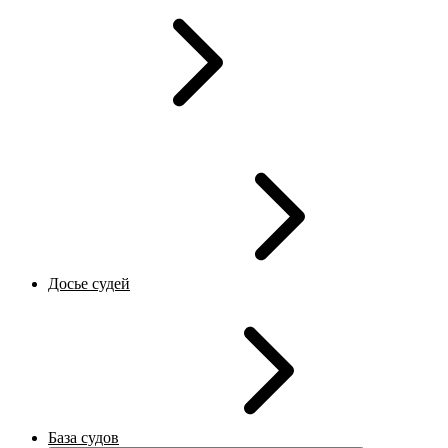
Досье судей
База судов