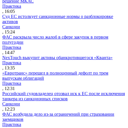
решение МКАС
Практика
, 16:05
Суд ЕС истолкует санкционные нормы о разблокировке
активов
Санкции
, 15:24
ФАС раскрыла число жалоб в сфере закупок в первом
полугодии
Практика
, 14:47
NexTouch выкупит активы обанкротившегося «Кванта»
Практика
, 13:35
«Евротранс» перешел в полноценный дефолт по трем
выпускам облигаций
Практика
, 12:31
Российский судовладелец отозвал иск к ЕС после исключения
танкера из санкционных списков
Санкции
, 12:23
ФАС возбудила дело из-за ограничений при страховании
заемщиков
Практика