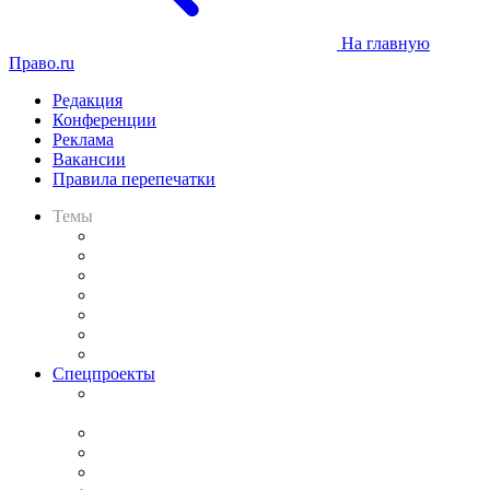
На главную
Право.ru
Редакция
Конференции
Реклама
Вакансии
Правила перепечатки
Темы
Практика
Законодательство
Процесс
Исследования
Рынок юридических услуг
Юридическое сообщество
Важнейшие правовые темы в прессе
Спецпроекты
Подкаст «В здравом уме
и твёрдой памяти»
Legal Design
Банкротная панорама
Советы для литигаторов