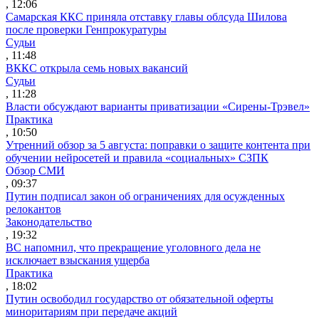
, 12:06
Самарская ККС приняла отставку главы облсуда Шилова
после проверки Генпрокуратуры
Судьи
, 11:48
ВККС открыла семь новых вакансий
Судьи
, 11:28
Власти обсуждают варианты приватизации «Сирены-Трэвел»
Практика
, 10:50
Утренний обзор за 5 августа: поправки о защите контента при
обучении нейросетей и правила «социальных» СЗПК
Обзор СМИ
, 09:37
Путин подписал закон об ограничениях для осужденных
релокантов
Законодательство
, 19:32
ВС напомнил, что прекращение уголовного дела не
исключает взыскания ущерба
Практика
, 18:02
Путин освободил государство от обязательной оферты
миноритариям при передаче акций