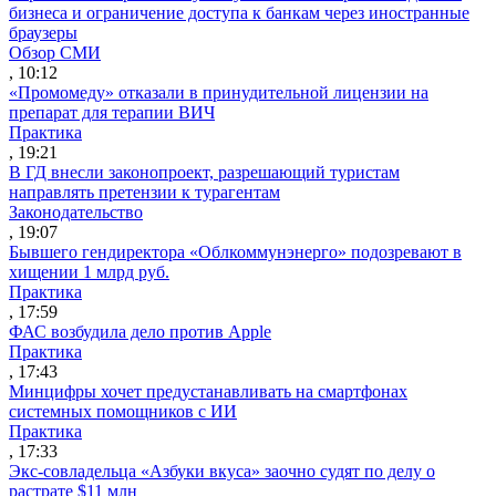
бизнеса и ограничение доступа к банкам через иностранные
браузеры
Обзор СМИ
, 10:12
«Промомеду» отказали в принудительной лицензии на
препарат для терапии ВИЧ
Практика
, 19:21
В ГД внесли законопроект, разрешающий туристам
направлять претензии к турагентам
Законодательство
, 19:07
Бывшего гендиректора «Облкоммунэнерго» подозревают в
хищении 1 млрд руб.
Практика
, 17:59
ФАС возбудила дело против Apple
Практика
, 17:43
Минцифры хочет предустанавливать на смартфонах
системных помощников с ИИ
Практика
, 17:33
Экс-совладельца «Азбуки вкуса» заочно судят по делу о
растрате $11 млн