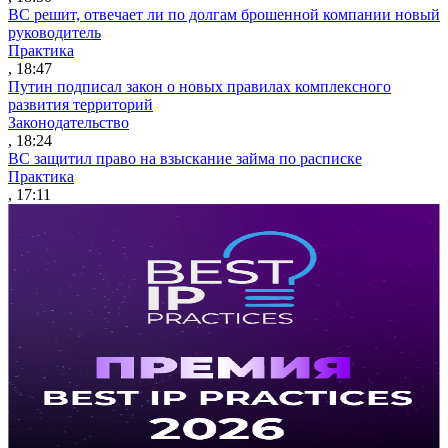
ВС решит, отвечает ли по долгам брошенной компании новый
руководитель
Практика
, 18:47
Путин подписал закон о новых правилах комплексного
развития территорий
Законодательство
, 18:24
ВС защитил право на взыскание займа по расписке
Практика
, 17:11