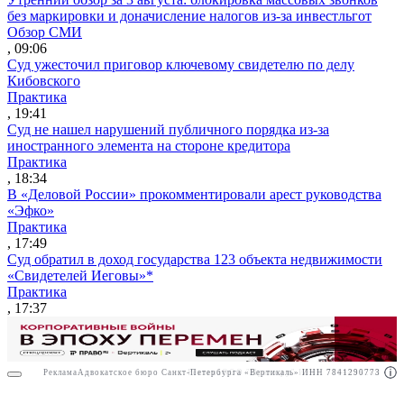
без маркировки и доначисление налогов из-за инвестльгот
Обзор СМИ
, 09:06
Суд ужесточил приговор ключевому свидетелю по делу
Кибовского
Практика
, 19:41
Суд не нашел нарушений публичного порядка из-за
иностранного элемента на стороне кредитора
Практика
, 18:34
В «Деловой России» прокомментировали арест руководства
«Эфко»
Практика
, 17:49
Суд обратил в доход государства 123 объекта недвижимости
«Свидетелей Иеговы»*
Практика
, 17:37
Реклама
Адвокатское бюро Санкт-Петербурга «Вертикаль» ИНН 7841290773
Реклама
ООО "Право.ру" ИНН: 7704835288