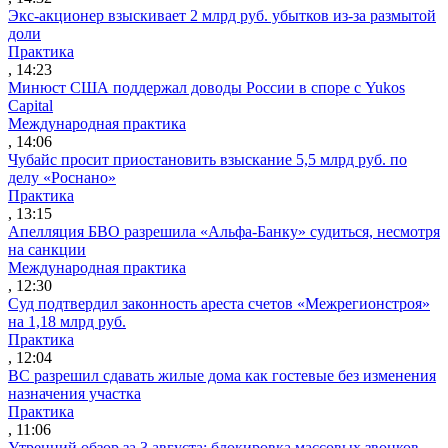
Экс-акционер взыскивает 2 млрд руб. убытков из-за размытой
доли
Практика
, 14:23
Минюст США поддержал доводы России в споре с Yukos
Capital
Международная практика
, 14:06
Чубайс просит приостановить взыскание 5,5 млрд руб. по
делу «Роснано»
Практика
, 13:15
Апелляция БВО разрешила «Альфа-Банку» судиться, несмотря
на санкции
Международная практика
, 12:30
Суд подтвердил законность ареста счетов «Межрегионстроя»
на 1,18 млрд руб.
Практика
, 12:04
ВС разрешил сдавать жилые дома как гостевые без изменения
назначения участка
Практика
, 11:06
Утренний обзор за 3 августа: блокировка массовых звонков