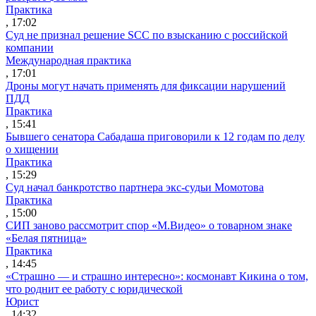
Практика
, 17:02
Суд не признал решение SCC по взысканию с российской
компании
Международная практика
, 17:01
Дроны могут начать применять для фиксации нарушений
ПДД
Практика
, 15:41
Бывшего сенатора Сабадаша приговорили к 12 годам по делу
о хищении
Практика
, 15:29
Суд начал банкротство партнера экс-судьи Момотова
Практика
, 15:00
СИП заново рассмотрит спор «М.Видео» о товарном знаке
«Белая пятница»
Практика
, 14:45
«Страшно — и страшно интересно»: космонавт Кикина о том,
что роднит ее работу с юридической
Юрист
, 14:32