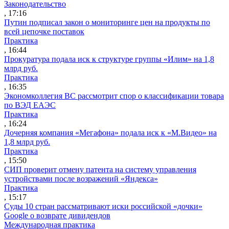
Законодательство
, 17:16
Путин подписал закон о мониторинге цен на продукты по
всей цепочке поставок
Практика
, 16:44
Прокуратура подала иск к структуре группы «Илим» на 1,8
млрд руб.
Практика
, 16:35
Экономколлегия ВС рассмотрит спор о классификации товара
по ВЭД ЕАЭС
Практика
, 16:24
Дочерняя компания «Мегафона» подала иск к «М.Видео» на
1,8 млрд руб.
Практика
, 15:50
СИП проверит отмену патента на систему управления
устройствами после возражений «Яндекса»
Практика
, 15:17
Суды 10 стран рассматривают иски российской «дочки»
Google о возврате дивидендов
Международная практика