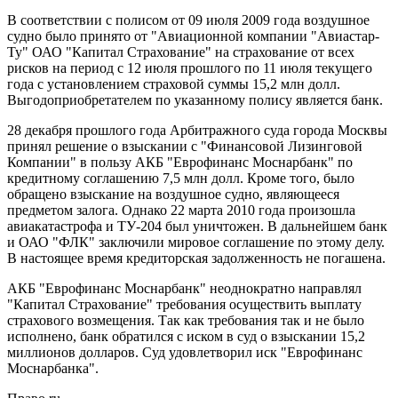
В соответствии с полисом от 09 июля 2009 года воздушное
судно было принято от "Авиационной компании "Авиастар-
Ту" ОАО "Капитал Страхование" на страхование от всех
рисков на период с 12 июля прошлого по 11 июля текущего
года с установлением страховой суммы 15,2 млн долл.
Выгодоприобретателем по указанному полису является банк.
28 декабря прошлого года Арбитражного суда города Москвы
принял решение о взыскании с "Финансовой Лизинговой
Компании" в пользу АКБ "Еврофинанс Моснарбанк" по
кредитному соглашению 7,5 млн долл. Кроме того, было
обращено взыскание на воздушное судно, являющееся
предметом залога. Однако 22 марта 2010 года произошла
авиакатастрофа и ТУ-204 был уничтожен. В дальнейшем банк
и ОАО "ФЛК" заключили мировое соглашение по этому делу.
В настоящее время кредиторская задолженность не погашена.
АКБ "Еврофинанс Моснарбанк" неоднократно направлял
"Капитал Страхование" требования осуществить выплату
страхового возмещения. Так как требования так и не было
исполнено, банк обратился с иском в суд о взыскании 15,2
миллионов долларов. Суд удовлетворил иск "Еврофинанс
Моснарбанка".