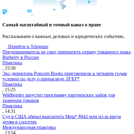
Cамый масштабный и точный канал о праве
Рассказываем о важных деловых и юридических событиях.
Перейти в Telegram
Предприниматель не смог прекратить охрану товарного знака
Burberry в России
Практика
, 15:50
Экс-директора Popcorn Books приговорили к четырем годам
условно по делу о пропаганде ЛГБТ*
Практика
, 15:25
Wildberries запустит программу партнерских хабов для
хранения товаров
Практика
, 14:31
Суд в США обязал выплатить Meta* $942 млн из-за вреда
детям в соцсетях
Международная практика
, 13:54