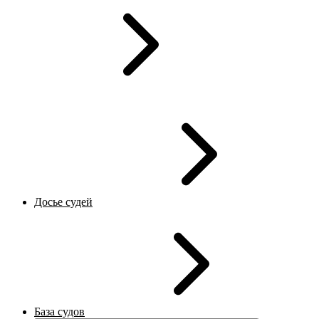
Досье судей
База судов