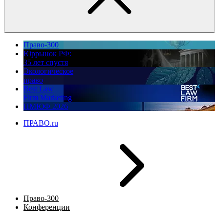
Право-300
Юррынок РФ:
35 лет спустя
Экологическое
право
Best Law
Firm Marketing
ПМЮФ 2026
ПРАВО.ru
Право-300
Конференции