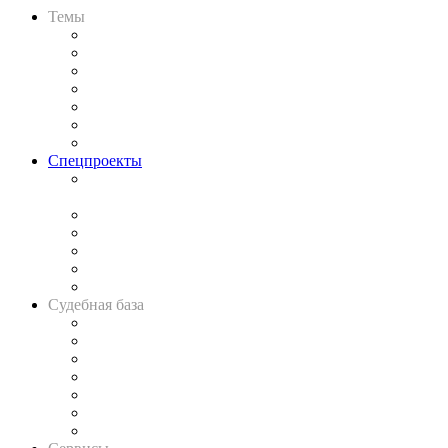
Темы
Практика
Законодательство
Процесс
Исследования
Рынок юридических услуг
Юридическое сообщество
Важнейшие правовые темы в прессе
Спецпроекты
Подкаст «В здравом уме
и твёрдой памяти»
Legal Design
Банкротная панорама
Советы для литигаторов
Сговоры на торгах
Авто
Судебная база
Картотека арбитражных дел
Решения арбитражных судов
Календарь рассмотрения арбитражных дел
Досье судей
Информация о судах
RSS лента новостей
Вакансии для юристов