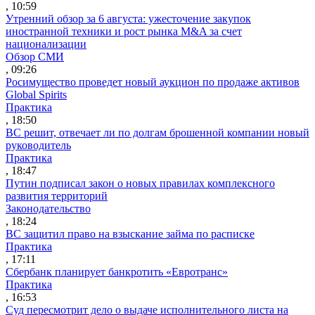
, 10:59
Утренний обзор за 6 августа: ужесточение закупок
иностранной техники и рост рынка M&A за счет
национализации
Обзор СМИ
, 09:26
Росимущество проведет новый аукцион по продаже активов
Global Spirits
Практика
, 18:50
ВС решит, отвечает ли по долгам брошенной компании новый
руководитель
Практика
, 18:47
Путин подписал закон о новых правилах комплексного
развития территорий
Законодательство
, 18:24
ВС защитил право на взыскание займа по расписке
Практика
, 17:11
Сбербанк планирует банкротить «Евротранс»
Практика
, 16:53
Суд пересмотрит дело о выдаче исполнительного листа на