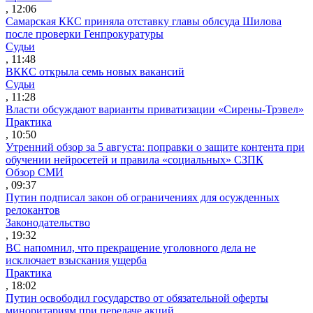
, 12:06
Самарская ККС приняла отставку главы облсуда Шилова
после проверки Генпрокуратуры
Судьи
, 11:48
ВККС открыла семь новых вакансий
Судьи
, 11:28
Власти обсуждают варианты приватизации «Сирены-Трэвел»
Практика
, 10:50
Утренний обзор за 5 августа: поправки о защите контента при
обучении нейросетей и правила «социальных» СЗПК
Обзор СМИ
, 09:37
Путин подписал закон об ограничениях для осужденных
релокантов
Законодательство
, 19:32
ВС напомнил, что прекращение уголовного дела не
исключает взыскания ущерба
Практика
, 18:02
Путин освободил государство от обязательной оферты
миноритариям при передаче акций