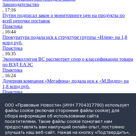
Законодательство
, 17:16
Путин подписал закон о мониторинге цен на продукты по
всей цепочке поставок
Практика
, 16:44
Прокуратура подала иск к структуре группы «Илим» на 1,8
млрд руб.
Практика
, 16:35
Экономколлегия ВС рассмотрит спор о классификации товара
по ВЭД ЕАЭС
Практика
, 16:24
Дочерняя компания «Мегафона» подала иск к «М.Видео» на
1,8 млрд руб.
Практика
, 15:50
СИП проверит отмену патента на систему управления
ООО «Правовые Новости» (ИНН 7704317790) использует
устройствами после возражений «Яндекса»
файлы cookie (включая сторонние файлы cookie) для
Практика
сбора информации об использовании сайта
, 15:17
посетителями. Такие файлы cookie помогают нам
Суды 10 стран рассматривают иски российской «дочки»
предоставлять вам наилучший онлайн-опыт, постоянно
Google о возврате дивидендов
улучшать наш веб-сайт. Нажав на кнопку «Подтвердить»,
Международная практика