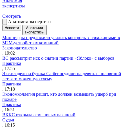
Анатомия
экспертизы
Смотреть
Анатомия экспертизы
Новости
Анатомия
экспертизы
Минцифры предложило усилить контроль за сим-картами в
M2M-устройствах компаний
Законодательство
, 19:02
ВС рассмотрит иск о снятии партии «Яблоко» с выборов
Практика
, 17:55
Экс-владельца бутика Cartier осудили на девять с половиной
лет за таможенную схему
Практика
, 17:18
Экономколлегия решит, кто должен возмещать ущерб при
пожаре
Практика
, 16:51
ВККС открыла семь новых вакансий
Судьи
, 16:15