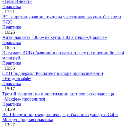
«Гема-Инвест»
Практика
, 17:51
ВС запретил уравнивать цены участников закупок без учета
НДС
Практика
, 16:26
Аптечная сеть «36,6» выкупила 83 аптеки «Диалога»
Практика
, 16:25
Экс-главу АСВ объявили в розыск по делу о хищении более 4
млрд руб.
Практика
, 15:55
СИП поддержал Роспатент в споре об обозначении
«Нетдолгофф»
Практика
, 15:17
Третий аукцион по приватизации активов экс-владельца
«Макфы» провалился
Практика
, 14:29
ВС Швеции подтвердил передачу Украине сухогруза Caffa
Международная практика
, 13:27