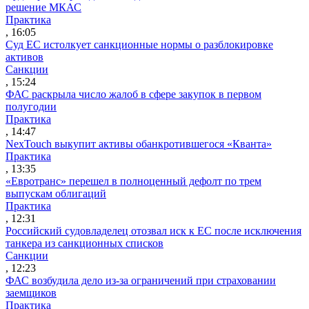
решение МКАС
Практика
, 16:05
Суд ЕС истолкует санкционные нормы о разблокировке
активов
Санкции
, 15:24
ФАС раскрыла число жалоб в сфере закупок в первом
полугодии
Практика
, 14:47
NexTouch выкупит активы обанкротившегося «Кванта»
Практика
, 13:35
«Евротранс» перешел в полноценный дефолт по трем
выпускам облигаций
Практика
, 12:31
Российский судовладелец отозвал иск к ЕС после исключения
танкера из санкционных списков
Санкции
, 12:23
ФАС возбудила дело из-за ограничений при страховании
заемщиков
Практика