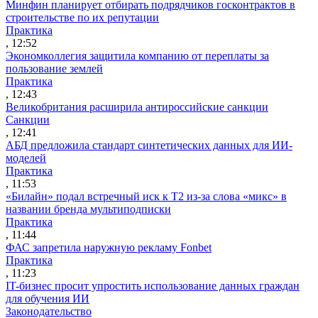
Минфин планирует отбирать подрядчиков госконтрактов в
строительстве по их репутации
Практика
, 12:52
Экономколлегия защитила компанию от переплаты за
пользование землей
Практика
, 12:43
Великобритания расширила антироссийские санкции
Санкции
, 12:41
АБД предложила стандарт синтетических данных для ИИ-
моделей
Практика
, 11:53
«Билайн» подал встречный иск к Т2 из-за слова «микс» в
названии бренда мультиподписки
Практика
, 11:44
ФАС запретила наружную рекламу Fonbet
Практика
, 11:23
IT-бизнес просит упростить использование данных граждан
для обучения ИИ
Законодательство