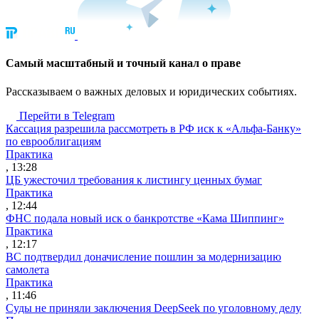
Cамый масштабный и точный канал о праве
Рассказываем о важных деловых и юридических событиях.
Перейти в Telegram
Кассация разрешила рассмотреть в РФ иск к «Альфа-Банку»
по еврооблигациям
Практика
, 13:28
ЦБ ужесточил требования к листингу ценных бумаг
Практика
, 12:44
ФНС подала новый иск о банкротстве «Кама Шиппинг»
Практика
, 12:17
ВС подтвердил доначисление пошлин за модернизацию
самолета
Практика
, 11:46
Суды не приняли заключения DeepSeek по уголовному делу