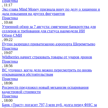
Практика
, 11:17
Экс-глава Mind Money признала вину по делу о хищении и
дала показания на других фигурантов
Практика
, 10:44
Утренний обзор за 7 августа: смягчение банкротства для
селлеров и требования для статуса нацмодели ИИ
Обзор СМИ
, 09:22
Путин разрешил приватизацию аэропорта Шереметьево
Практика
, 19:07
Wildberries начнет страховать товары от ударов дронов
Практика
, 18:56
ВС уточнил, когда дело можно пересмотреть по вновь
открывшимся обстоятельствам
Практика
, 18:06
Росреестр предложил новый механизм оспаривания
кадастровой стоимости
Практика
, 18:00
Банк «Траст» погасит 797,3 млн руб. долга перед ФНС за