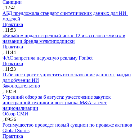
Санкции
, 12:41
АБД предложила стандарт синтетических данных для ИИ-
моделей
Практика
, 11:53
«Билайн» подал встречный иск к Т2 из-за слова «микс» в
названии бренда мультиподписки
Практика
, 11:44
ФАС запретила наружную рекламу Fonbet
Практика
, 11:23
IT-бизнес просит упростить использование данных граждан
для обучения ИИ
Законодательство
, 10:59
Утренний обзор за 6 августа: ужесточение закупок
иностранной техники и рост рынка M&A за счет
национализации
Обзор СМИ
, 09:26
Росимущество проведет новый аукцион по продаже активов
Global Spirits
Практика