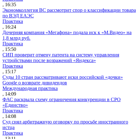
, 16:35
Экономколлегия ВС рассмотрит спор о классификации товара
по ВЭД ЕАЭС
Практика
, 16:24
Дочерняя компания «Мегафона» подала иск к «М.Видео» на
1,8 млрд руб.
Практика
, 15:50
СИП проверит отмену патента на систему управления
устройствами после возражений «Яндекса»
Практика
, 15:17
Суды 10 стран рассматривают иски российской «дочки»
Google о возврате дивидендов
Международная практика
, 14:09
ФАС раскрыла схему ограничения конкуренции в СРО
«Единство»
Практика
, 14:08
Суд снял арбитражную оговорку по просьбе иностранного
истца
Практика
, 13:11