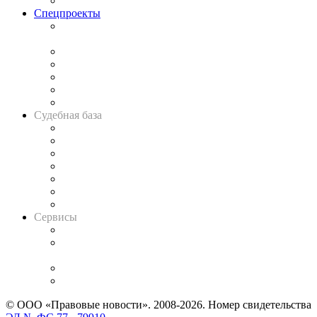
Важнейшие правовые темы в прессе
Спецпроекты
Подкаст «В здравом уме
и твёрдой памяти»
Legal Design
Банкротная панорама
Советы для литигаторов
Сговоры на торгах
Авто
Судебная база
Картотека арбитражных дел
Решения арбитражных судов
Календарь рассмотрения арбитражных дел
Досье судей
Информация о судах
RSS лента новостей
Вакансии для юристов
Сервисы
Справочно-правовая система
Casebook: мониторинг дел
и компаний
Caselook: поиск и анализ практики
CASE.ONE: управление юридической службой
© ООО «Правовые новости». 2008-2026.
Номер свидетельства