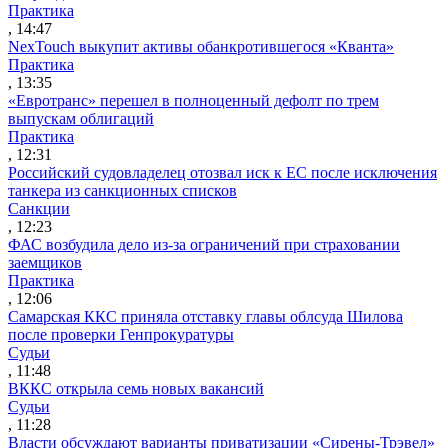
Практика
, 14:47
NexTouch выкупит активы обанкротившегося «Кванта»
Практика
, 13:35
«Евротранс» перешел в полноценный дефолт по трем
выпускам облигаций
Практика
, 12:31
Российский судовладелец отозвал иск к ЕС после исключения
танкера из санкционных списков
Санкции
, 12:23
ФАС возбудила дело из-за ограничений при страховании
заемщиков
Практика
, 12:06
Самарская ККС приняла отставку главы облсуда Шилова
после проверки Генпрокуратуры
Судьи
, 11:48
ВККС открыла семь новых вакансий
Судьи
, 11:28
Власти обсуждают варианты приватизации «Сирены-Трэвел»