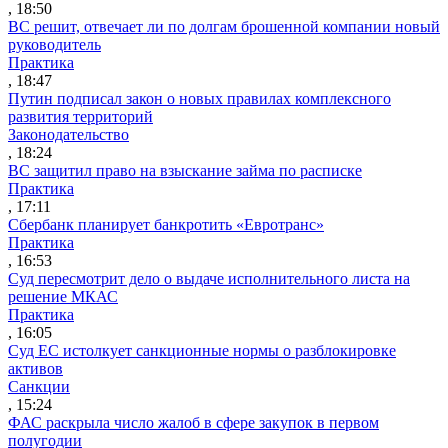
, 18:50
ВС решит, отвечает ли по долгам брошенной компании новый
руководитель
Практика
, 18:47
Путин подписал закон о новых правилах комплексного
развития территорий
Законодательство
, 18:24
ВС защитил право на взыскание займа по расписке
Практика
, 17:11
Сбербанк планирует банкротить «Евротранс»
Практика
, 16:53
Суд пересмотрит дело о выдаче исполнительного листа на
решение МКАС
Практика
, 16:05
Суд ЕС истолкует санкционные нормы о разблокировке
активов
Санкции
, 15:24
ФАС раскрыла число жалоб в сфере закупок в первом
полугодии