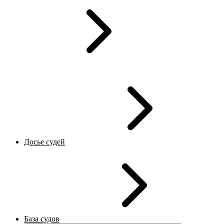
Досье судей
База судов