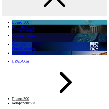
Право-300
Юррынок РФ:
35 лет спустя
Экологическое
право
Best Law
Firm Marketing
ПМЮФ 2026
ПРАВО.ru
Право-300
Конференции