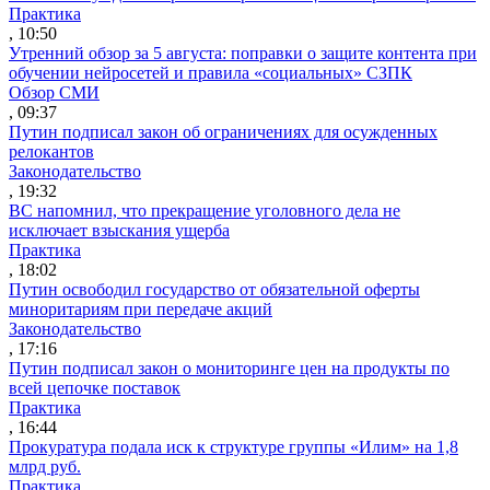
Практика
, 10:50
Утренний обзор за 5 августа: поправки о защите контента при
обучении нейросетей и правила «социальных» СЗПК
Обзор СМИ
, 09:37
Путин подписал закон об ограничениях для осужденных
релокантов
Законодательство
, 19:32
ВС напомнил, что прекращение уголовного дела не
исключает взыскания ущерба
Практика
, 18:02
Путин освободил государство от обязательной оферты
миноритариям при передаче акций
Законодательство
, 17:16
Путин подписал закон о мониторинге цен на продукты по
всей цепочке поставок
Практика
, 16:44
Прокуратура подала иск к структуре группы «Илим» на 1,8
млрд руб.
Практика