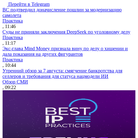
Перейти в Telegram
ВС подтвердил доначисление пошлин за модернизацию
самолета
Практика
, 11:46
Суды не приняли заключения DeepSeek по уголовному делу
Практика
, 11:17
Экс-глава Mind Money признала вину по делу о хищении и
дала показания на других фигурантов
Практика
, 10:44
Утренний обзор за 7 августа: смягчение банкротства для
селлеров и требования для статуса нацмодели ИИ
Обзор СМИ
, 09:22