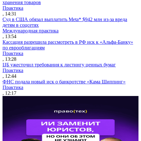
хранения товаров
Практика
, 14:31
Суд в США обязал выплатить Meta* $942 млн из-за вреда
детям в соцсетях
Международная практика
, 13:54
Кассация разрешила рассмотреть в РФ иск к «Альфа-Банку»
по еврооблигациям
Практика
, 13:28
ЦБ ужесточил требования к листингу ценных бумаг
Практика
, 12:44
ФНС подала новый иск о банкротстве «Кама Шиппинг»
Практика
, 12:17