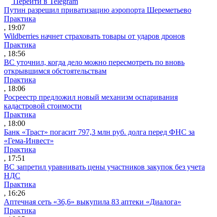
Перейти в Telegram
Путин разрешил приватизацию аэропорта Шереметьево
Практика
, 19:07
Wildberries начнет страховать товары от ударов дронов
Практика
, 18:56
ВС уточнил, когда дело можно пересмотреть по вновь
открывшимся обстоятельствам
Практика
, 18:06
Росреестр предложил новый механизм оспаривания
кадастровой стоимости
Практика
, 18:00
Банк «Траст» погасит 797,3 млн руб. долга перед ФНС за
«Гема-Инвест»
Практика
, 17:51
ВС запретил уравнивать цены участников закупок без учета
НДС
Практика
, 16:26
Аптечная сеть «36,6» выкупила 83 аптеки «Диалога»
Практика