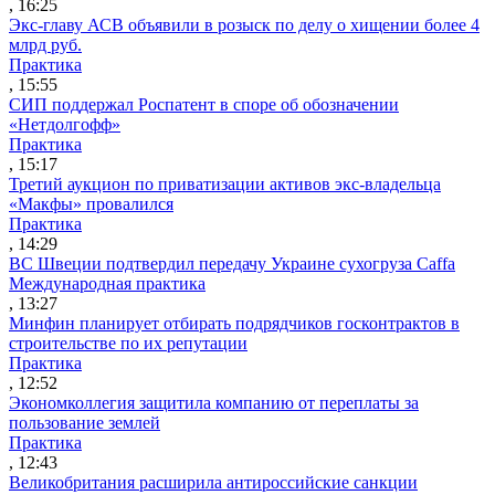
, 16:25
Экс-главу АСВ объявили в розыск по делу о хищении более 4
млрд руб.
Практика
, 15:55
СИП поддержал Роспатент в споре об обозначении
«Нетдолгофф»
Практика
, 15:17
Третий аукцион по приватизации активов экс-владельца
«Макфы» провалился
Практика
, 14:29
ВС Швеции подтвердил передачу Украине сухогруза Caffa
Международная практика
, 13:27
Минфин планирует отбирать подрядчиков госконтрактов в
строительстве по их репутации
Практика
, 12:52
Экономколлегия защитила компанию от переплаты за
пользование землей
Практика
, 12:43
Великобритания расширила антироссийские санкции