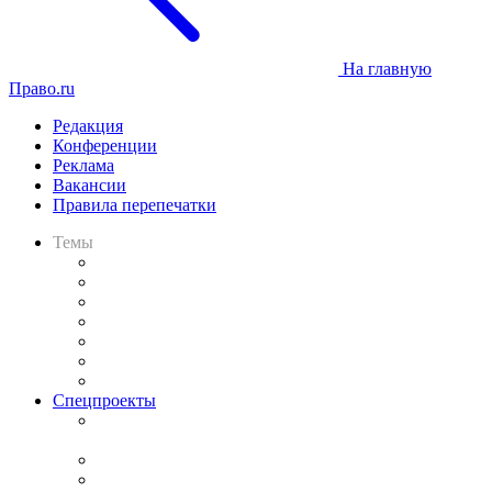
На главную
Право.ru
Редакция
Конференции
Реклама
Вакансии
Правила перепечатки
Темы
Практика
Законодательство
Процесс
Исследования
Рынок юридических услуг
Юридическое сообщество
Важнейшие правовые темы в прессе
Спецпроекты
Подкаст «В здравом уме
и твёрдой памяти»
Legal Design
Банкротная панорама