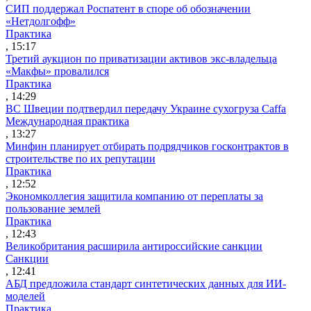
СИП поддержал Роспатент в споре об обозначении
«Нетдолгофф»
Практика
, 15:17
Третий аукцион по приватизации активов экс-владельца
«Макфы» провалился
Практика
, 14:29
ВС Швеции подтвердил передачу Украине сухогруза Caffa
Международная практика
, 13:27
Минфин планирует отбирать подрядчиков госконтрактов в
строительстве по их репутации
Практика
, 12:52
Экономколлегия защитила компанию от переплаты за
пользование землей
Практика
, 12:43
Великобритания расширила антироссийские санкции
Санкции
, 12:41
АБД предложила стандарт синтетических данных для ИИ-
моделей
Практика