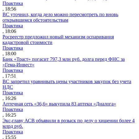
Практика
, 18:56
ВС уточнил, когда дело можно пересмотреть по вновь
открывшимся обстоятельствам
Практика
, 18:06
Росреестр предложил новый механизм оспаривания
кадастровой стоимости
Практика
, 18:00
Банк «Траст» погасит 797,3 млн руб. долга перед ФНС за
«Гема-Инвест»
Практика
, 17:51
ВС запретил уравнивать цены участников закупок без учета
НДС
Практика
, 16:26
Аптечная сеть «36,6» выкупила 83 аптеки «Диалога»
Практика
, 16:25
Экс-главу АСВ объявили в розыск по делу о хищении более 4
млрд руб.
Практика
, 15:55