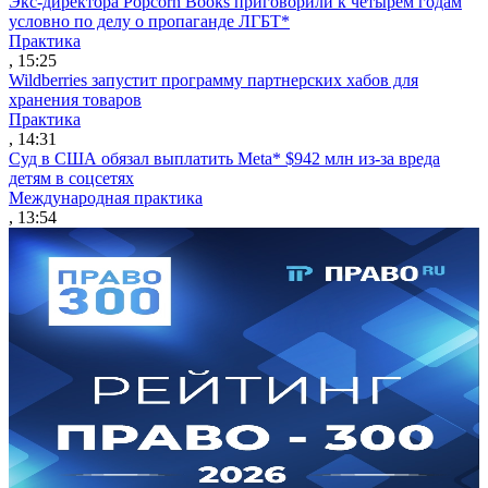
Экс-директора Popcorn Books приговорили к четырем годам
условно по делу о пропаганде ЛГБТ*
Практика
, 15:25
Wildberries запустит программу партнерских хабов для
хранения товаров
Практика
, 14:31
Суд в США обязал выплатить Meta* $942 млн из-за вреда
детям в соцсетях
Международная практика
, 13:54