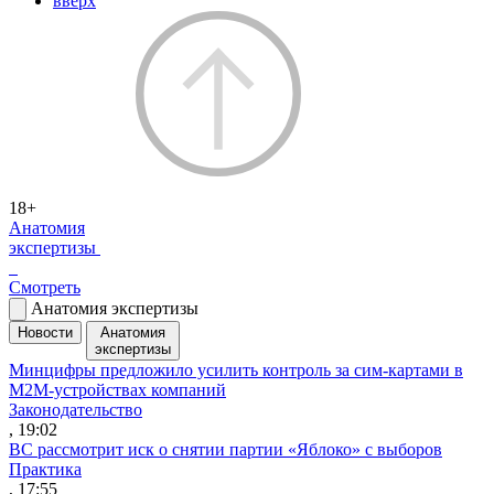
вверх
18+
Анатомия
экспертизы
Смотреть
Анатомия экспертизы
Новости
Анатомия
экспертизы
Минцифры предложило усилить контроль за сим-картами в
M2M-устройствах компаний
Законодательство
, 19:02
ВС рассмотрит иск о снятии партии «Яблоко» с выборов
Практика
, 17:55