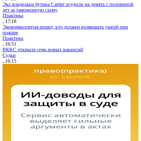
Экс-владельца бутика Cartier осудили на девять с половиной
лет за таможенную схему
Практика
, 17:18
Экономколлегия решит, кто должен возмещать ущерб при
пожаре
Практика
, 16:51
ВККС открыла семь новых вакансий
Судьи
, 16:15