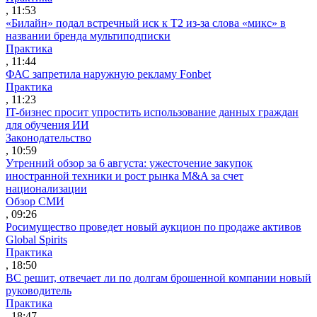
, 11:53
«Билайн» подал встречный иск к Т2 из-за слова «микс» в
названии бренда мультиподписки
Практика
, 11:44
ФАС запретила наружную рекламу Fonbet
Практика
, 11:23
IT-бизнес просит упростить использование данных граждан
для обучения ИИ
Законодательство
, 10:59
Утренний обзор за 6 августа: ужесточение закупок
иностранной техники и рост рынка M&A за счет
национализации
Обзор СМИ
, 09:26
Росимущество проведет новый аукцион по продаже активов
Global Spirits
Практика
, 18:50
ВС решит, отвечает ли по долгам брошенной компании новый
руководитель
Практика
, 18:47