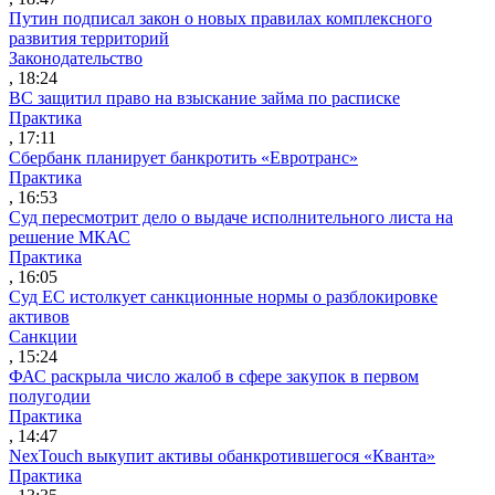
Путин подписал закон о новых правилах комплексного
развития территорий
Законодательство
, 18:24
ВС защитил право на взыскание займа по расписке
Практика
, 17:11
Сбербанк планирует банкротить «Евротранс»
Практика
, 16:53
Суд пересмотрит дело о выдаче исполнительного листа на
решение МКАС
Практика
, 16:05
Суд ЕС истолкует санкционные нормы о разблокировке
активов
Санкции
, 15:24
ФАС раскрыла число жалоб в сфере закупок в первом
полугодии
Практика
, 14:47
NexTouch выкупит активы обанкротившегося «Кванта»
Практика