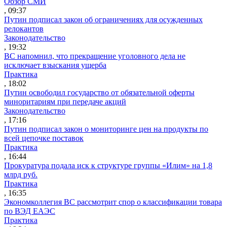
Обзор СМИ
, 09:37
Путин подписал закон об ограничениях для осужденных
релокантов
Законодательство
, 19:32
ВС напомнил, что прекращение уголовного дела не
исключает взыскания ущерба
Практика
, 18:02
Путин освободил государство от обязательной оферты
миноритариям при передаче акций
Законодательство
, 17:16
Путин подписал закон о мониторинге цен на продукты по
всей цепочке поставок
Практика
, 16:44
Прокуратура подала иск к структуре группы «Илим» на 1,8
млрд руб.
Практика
, 16:35
Экономколлегия ВС рассмотрит спор о классификации товара
по ВЭД ЕАЭС
Практика