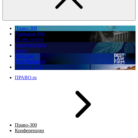
Право-300
Юррынок РФ:
35 лет спустя
Экологическое
право
Best Law
Firm Marketing
ПМЮФ 2026
ПРАВО.ru
Право-300
Конференции