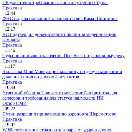
ЦБ ужесточил требования к листингу ценных бумаг
Практика
, 12:44
ФНС подала новый иск о банкротстве «Кама Шиппинг»
Практика
, 12:17
ВС подтвердил доначисление пошлин за модернизацию
самолета
Практика
, 11:46
Суды не приняли заключения DeepSeek по уголовному делу
Практика
, 11:17
Экс-глава Mind Money признала вину по делу о хищении и
дала показания на других фигурантов
Практика
, 10:44
Утренний обзор за 7 августа: смягчение банкротства для
селлеров и требования для статуса нацмодели ИИ
Обзор СМИ
, 09:22
Путин разрешил приватизацию аэропорта Шереметьево
Практика
, 19:07
Wildberries начнет страховать товары от ударов дронов