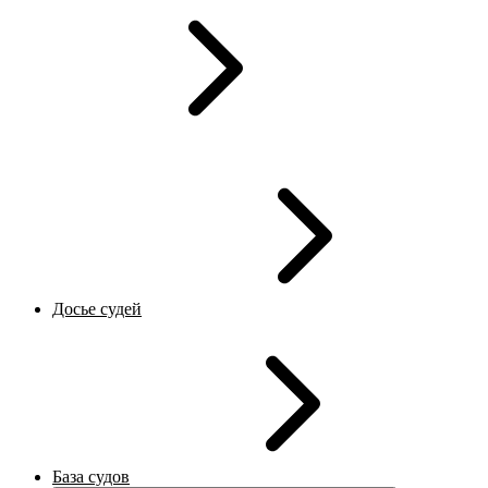
Досье судей
База судов