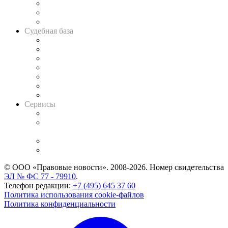
Советы для литигаторов
Сговоры на торгах
Авто
Судебная база
Картотека арбитражных дел
Решения арбитражных судов
Календарь рассмотрения арбитражных дел
Досье судей
Информация о судах
RSS лента новостей
Вакансии для юристов
Сервисы
Справочно-правовая система
Casebook: мониторинг дел
и компаний
Caselook: поиск и анализ практики
CASE.ONE: управление юридической службой
© ООО «Правовые новости». 2008-2026.
Номер свидетельства
ЭЛ № ФС 77 - 79910
.
Телефон редакции:
+7 (495) 645 37 60
Политика использования cookie-файлов
Политика конфиденциальности