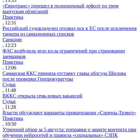
, 13:35
«Евротранс» перешел в полноценный дефолт по трем
выпускам облигаций
Практика
, 12:31
Российский судовладелец отозвал иск к ЕС после исключения
танкера из санкционных списков
Санкции
, 12:23
ФАС возбудила дело из-за ограничений при страховании
заемщиков
Практика
, 12:06
Самарская ККС приняла отставку главы облсуда Шилова
после проверки Генпрокуратуры
Судьи
, 11:48
ВККС открыла семь новых вакансий
Судьи
, 11:28
Власти обсуждают варианты приватизации «Сирены-Трэвел»
Практика
, 10:50
Утренний обзор за 5 августа: поправки о защите контента при
обучении нейросетей и правила «социальных» СЗПК