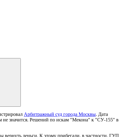
гистрировал
Арбитражный суд города Москвы
. Дата
м не значится. Решений по искам "Мекона" к "СУ-155" в
бы вернуть деньги. К этому прибегали, в частности, ГУП