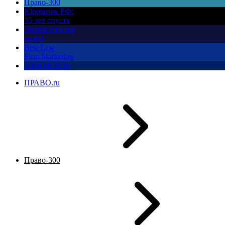
Право-300
Юррынок РФ:
35 лет спустя
Экологическое
право
Best Law
Firm Marketing
ПМЮФ 2026
ПРАВО.ru
Право-300