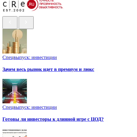
Спецвыпуск: инвестиции
Зачем весь рынок идет в премиум и люкс
Спецвыпуск: инвестиции
Готовы ли инвесторы к длинной игре с ЦОД?