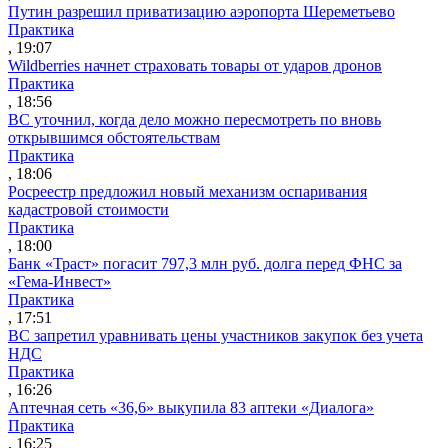
Путин разрешил приватизацию аэропорта Шереметьево
Практика
, 19:07
Wildberries начнет страховать товары от ударов дронов
Практика
, 18:56
ВС уточнил, когда дело можно пересмотреть по вновь
открывшимся обстоятельствам
Практика
, 18:06
Росреестр предложил новый механизм оспаривания
кадастровой стоимости
Практика
, 18:00
Банк «Траст» погасит 797,3 млн руб. долга перед ФНС за
«Гема-Инвест»
Практика
, 17:51
ВС запретил уравнивать цены участников закупок без учета
НДС
Практика
, 16:26
Аптечная сеть «36,6» выкупила 83 аптеки «Диалога»
Практика
, 16:25