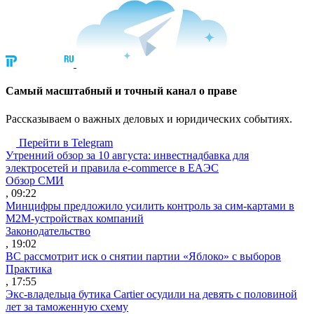
Cамый масштабный и точный канал о праве
Рассказываем о важных деловых и юридических событиях.
Перейти в Telegram
Утренний обзор за 10 августа: инвестнадбавка для
электросетей и правила e-commerce в ЕАЭС
Обзор СМИ
, 09:22
Минцифры предложило усилить контроль за сим-картами в
M2M-устройствах компаний
Законодательство
, 19:02
ВС рассмотрит иск о снятии партии «Яблоко» с выборов
Практика
, 17:55
Экс-владельца бутика Cartier осудили на девять с половиной
лет за таможенную схему