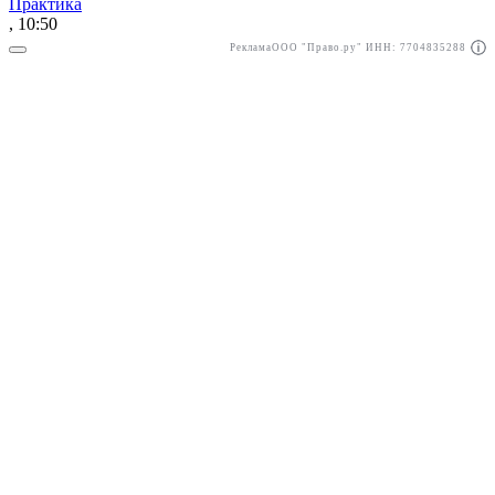
Практика
, 10:50
Реклама
ООО "Право.ру" ИНН: 7704835288