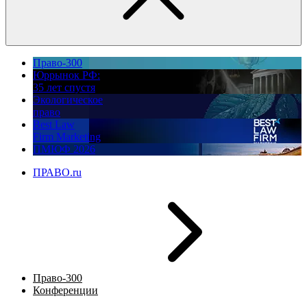
Право-300
Юррынок РФ:
35 лет спустя
Экологическое
право
Best Law
Firm Marketing
ПМЮФ 2026
ПРАВО.ru
Право-300
Конференции