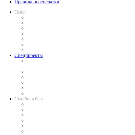
Правила перепечатки
Темы
Практика
Законодательство
Процесс
Исследования
Рынок юридических услуг
Юридическое сообщество
Важнейшие правовые темы в прессе
Спецпроекты
Подкаст «В здравом уме
и твёрдой памяти»
Legal Design
Банкротная панорама
Советы для литигаторов
Сговоры на торгах
Авто
Судебная база
Картотека арбитражных дел
Решения арбитражных судов
Календарь рассмотрения арбитражных дел
Досье судей
Информация о судах
RSS лента новостей