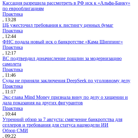
Кассация разрешила рассмотреть в РФ иск к «Альфа-Банку»
по еврооблигациям
Практика
, 13:28
ЦБ ужесточил требования к листингу ценных бумаг
Практика
, 12:44
ФНС подала новый иск о банкротстве «Кама Шиппинг»
Практика
, 12:17
ВС подтвердил доначисление пошлин за модернизацию
самолета
Практика
, 11:46
Суды не приняли заключения DeepSeek по уголовному делу
Практика
, 11:17
Экс-глава Mind Money признала вину по делу о хищении и
дала показания на других фигурантов
Практика
, 10:44
Утренний обзор за 7 августа: смягчение банкротства для
селлеров и требования для статуса нацмодели ИИ
Обзор СМИ
, 09:22