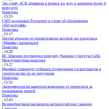
Экс-главу АСВ объявили в розыск по делу о хищении более 4
млрд руб.
Практика
, 15:55
СИП поддержал Роспатент в споре об обозначении
«Нетдолгофф»
Практика
, 15:17
Третий аукцион по приватизации активов экс-владельца
«Макфы» провалился
Практика
, 14:29
ВС Швеции подтвердил передачу Украине сухогруза Caffa
Международная практика
, 13:27
Минфин планирует отбирать подрядчиков госконтрактов в
строительстве по их репутации
Практика
, 12:52
Экономколлегия защитила компанию от переплаты за
пользование землей
Практика
, 12:43
Великобритания расширила антироссийские санкции
Санкции