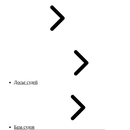
Досье судей
База судов