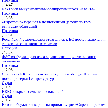
Практика
, 14:47
NexTouch выкупит активы обанкротившегося «Кванта»
Практика
, 13:35
«Евротранс» перешел в полноценный дефолт по трем
выпускам облигаций
Практика
, 12:31
Российский судовладелец отозвал иск к ЕС после исключения
танкера из санкционных списков
Санкции
, 12:23
ФАС возбудила дело из-за ограничений при страховании
заемщиков
Практика
, 12:06
Самарская ККС приняла отставку главы облсуда Шилова
после проверки Генпрокуратуры
Судьи
, 11:48
ВККС открыла семь новых вакансий
Судьи
, 11:28
Власти обсуждают варианты приватизации «Сирены-Трэвел»