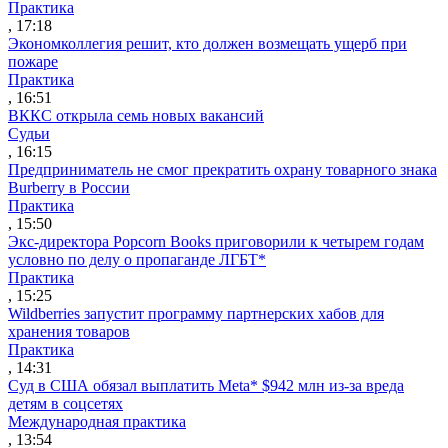
Практика
, 17:18
Экономколлегия решит, кто должен возмещать ущерб при
пожаре
Практика
, 16:51
ВККС открыла семь новых вакансий
Судьи
, 16:15
Предприниматель не смог прекратить охрану товарного знака
Burberry в России
Практика
, 15:50
Экс-директора Popcorn Books приговорили к четырем годам
условно по делу о пропаганде ЛГБТ*
Практика
, 15:25
Wildberries запустит программу партнерских хабов для
хранения товаров
Практика
, 14:31
Суд в США обязал выплатить Meta* $942 млн из-за вреда
детям в соцсетях
Международная практика
, 13:54