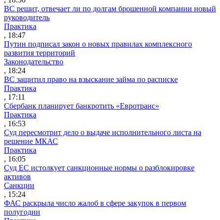
ВС решит, отвечает ли по долгам брошенной компании новый
руководитель
Практика
, 18:47
Путин подписал закон о новых правилах комплексного
развития территорий
Законодательство
, 18:24
ВС защитил право на взыскание займа по расписке
Практика
, 17:11
Сбербанк планирует банкротить «Евротранс»
Практика
, 16:53
Суд пересмотрит дело о выдаче исполнительного листа на
решение МКАС
Практика
, 16:05
Суд ЕС истолкует санкционные нормы о разблокировке
активов
Санкции
, 15:24
ФАС раскрыла число жалоб в сфере закупок в первом
полугодии