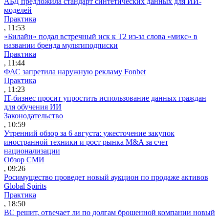
АБД предложила стандарт синтетических данных для ИИ-
моделей
Практика
, 11:53
«Билайн» подал встречный иск к Т2 из-за слова «микс» в
названии бренда мультиподписки
Практика
, 11:44
ФАС запретила наружную рекламу Fonbet
Практика
, 11:23
IT-бизнес просит упростить использование данных граждан
для обучения ИИ
Законодательство
, 10:59
Утренний обзор за 6 августа: ужесточение закупок
иностранной техники и рост рынка M&A за счет
национализации
Обзор СМИ
, 09:26
Росимущество проведет новый аукцион по продаже активов
Global Spirits
Практика
, 18:50
ВС решит, отвечает ли по долгам брошенной компании новый