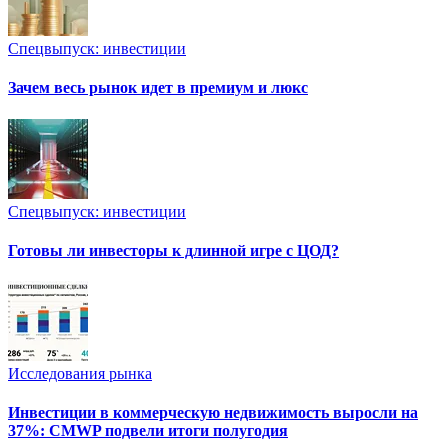
Спецвыпуск: инвестиции
Зачем весь рынок идет в премиум и люкс
Спецвыпуск: инвестиции
Готовы ли инвесторы к длинной игре с ЦОД?
Исследования рынка
Инвестиции в коммерческую недвижимость выросли на
37%: CMWP подвели итоги полугодия