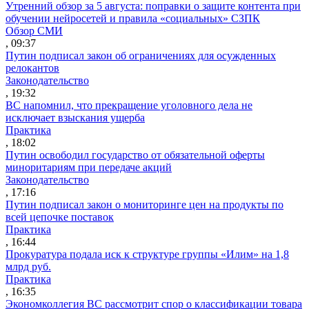
Утренний обзор за 5 августа: поправки о защите контента при
обучении нейросетей и правила «социальных» СЗПК
Обзор СМИ
, 09:37
Путин подписал закон об ограничениях для осужденных
релокантов
Законодательство
, 19:32
ВС напомнил, что прекращение уголовного дела не
исключает взыскания ущерба
Практика
, 18:02
Путин освободил государство от обязательной оферты
миноритариям при передаче акций
Законодательство
, 17:16
Путин подписал закон о мониторинге цен на продукты по
всей цепочке поставок
Практика
, 16:44
Прокуратура подала иск к структуре группы «Илим» на 1,8
млрд руб.
Практика
, 16:35
Экономколлегия ВС рассмотрит спор о классификации товара