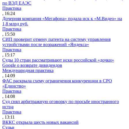
по ВЭД ЕАЭС
Практика
, 16:24
Дочерняя компания «Мегафона» подала иск к «М.Видео» на
1,8 млрд руб.
Практика
, 15:50
СИП проверит отмену патента на систему управления
устройствами после возражений «Яндекса»
Практика
, 15:17
Суды 10 стран рассматривают иски российской «дочки»
Google о возврате дивидендов
Международная практика
, 14:09
ФАС раскрыла схему ограничения конкуренции в СРО
«Единство»
Практика
, 14:08
Суд снял арбитражную оговорку по просьбе иностранного
истца
Практика
, 13:11
ВККС открыла шесть новых вакансий
Судьи