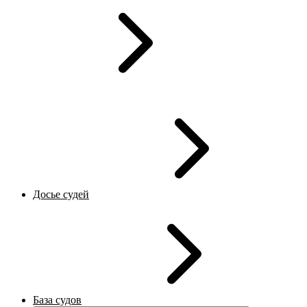
Досье судей
База судов