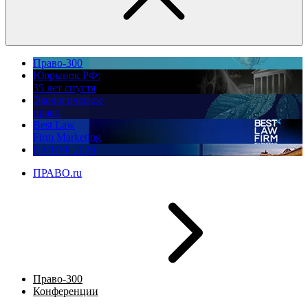
Право-300
Юррынок РФ:
35 лет спустя
Экологическое
право
Best Law
Firm Marketing
ПМЮФ 2026
ПРАВО.ru
Право-300
Конференции