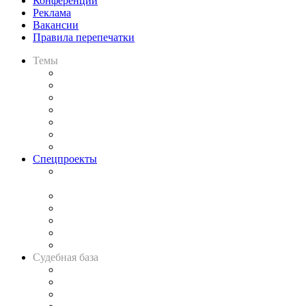
Конференции
Реклама
Вакансии
Правила перепечатки
Темы
Практика
Законодательство
Процесс
Исследования
Рынок юридических услуг
Юридическое сообщество
Важнейшие правовые темы в прессе
Спецпроекты
Подкаст «В здравом уме
и твёрдой памяти»
Legal Design
Банкротная панорама
Советы для литигаторов
Сговоры на торгах
Авто
Судебная база
Картотека арбитражных дел
Решения арбитражных судов
Календарь рассмотрения арбитражных дел