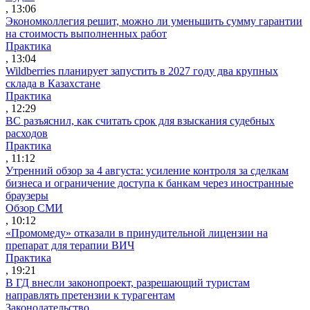
, 13:06
Экономколлегия решит, можно ли уменьшить сумму гарантии
на стоимость выполненных работ
Практика
, 13:04
Wildberries планирует запустить в 2027 году два крупных
склада в Казахстане
Практика
, 12:29
ВС разъяснил, как считать срок для взыскания судебных
расходов
Практика
, 11:12
Утренний обзор за 4 августа: усиление контроля за сделкам
бизнеса и ограничение доступа к банкам через иностранные
браузеры
Обзор СМИ
, 10:12
«Промомеду» отказали в принудительной лицензии на
препарат для терапии ВИЧ
Практика
, 19:21
В ГД внесли законопроект, разрешающий туристам
направлять претензии к турагентам
Законодательство