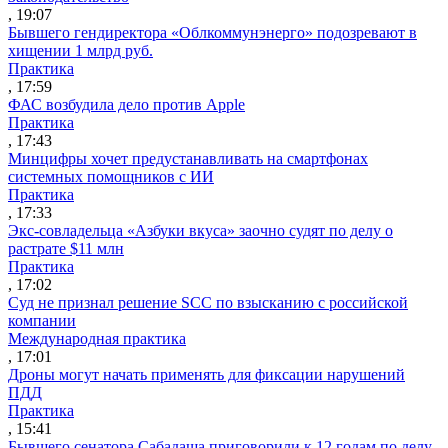
, 19:07
Бывшего гендиректора «Облкоммунэнерго» подозревают в
хищении 1 млрд руб.
Практика
, 17:59
ФАС возбудила дело против Apple
Практика
, 17:43
Минцифры хочет предустанавливать на смартфонах
системных помощников с ИИ
Практика
, 17:33
Экс-совладельца «Азбуки вкуса» заочно судят по делу о
растрате $11 млн
Практика
, 17:02
Суд не признал решение SCC по взысканию с российской
компании
Международная практика
, 17:01
Дроны могут начать применять для фиксации нарушений
ПДД
Практика
, 15:41
Бывшего сенатора Сабадаша приговорили к 12 годам по делу