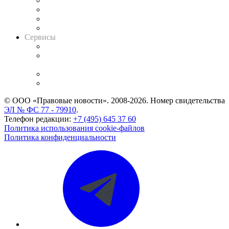
Досье судей
Информация о судах
RSS лента новостей
Вакансии для юристов
Сервисы
Справочно-правовая система
Casebook: мониторинг дел
и компаний
Caselook: поиск и анализ практики
CASE.ONE: управление юридической службой
© ООО «Правовые новости». 2008-2026.
Номер свидетельства
ЭЛ № ФС 77 - 79910
.
Телефон редакции:
+7 (495) 645 37 60
Политика использования cookie-файлов
Политика конфиденциальности