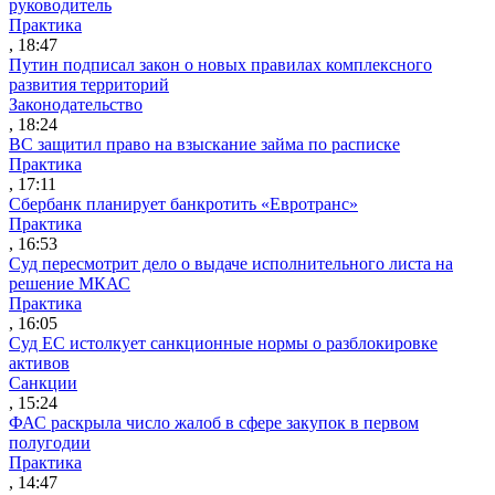
руководитель
Практика
, 18:47
Путин подписал закон о новых правилах комплексного
развития территорий
Законодательство
, 18:24
ВС защитил право на взыскание займа по расписке
Практика
, 17:11
Сбербанк планирует банкротить «Евротранс»
Практика
, 16:53
Суд пересмотрит дело о выдаче исполнительного листа на
решение МКАС
Практика
, 16:05
Суд ЕС истолкует санкционные нормы о разблокировке
активов
Санкции
, 15:24
ФАС раскрыла число жалоб в сфере закупок в первом
полугодии
Практика
, 14:47