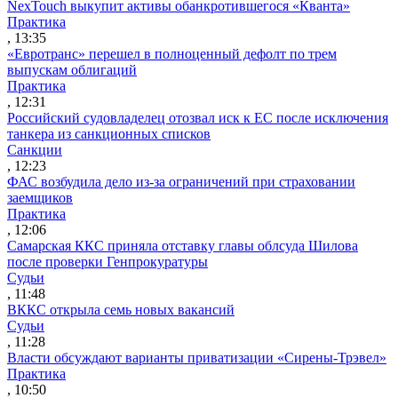
NexTouch выкупит активы обанкротившегося «Кванта»
Практика
, 13:35
«Евротранс» перешел в полноценный дефолт по трем
выпускам облигаций
Практика
, 12:31
Российский судовладелец отозвал иск к ЕС после исключения
танкера из санкционных списков
Санкции
, 12:23
ФАС возбудила дело из-за ограничений при страховании
заемщиков
Практика
, 12:06
Самарская ККС приняла отставку главы облсуда Шилова
после проверки Генпрокуратуры
Судьи
, 11:48
ВККС открыла семь новых вакансий
Судьи
, 11:28
Власти обсуждают варианты приватизации «Сирены-Трэвел»
Практика
, 10:50