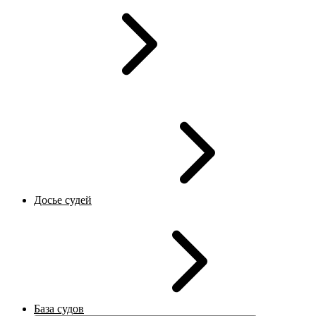
Досье судей
База судов