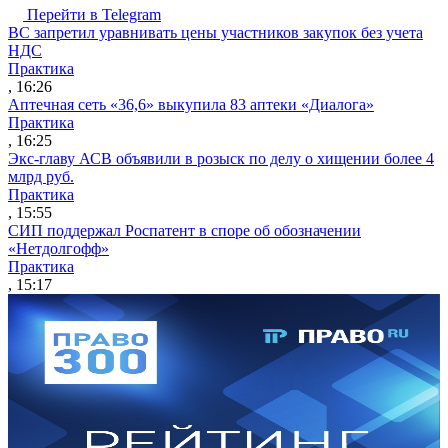
Перейти в Telegram
ВС запретил уравнивать цены участников закупок без учета
НДС
Практика
, 16:26
Аптечная сеть «36,6» выкупила 83 аптеки «Диалога»
Практика
, 16:25
Экс-главу АСВ объявили в розыск по делу о хищении более 4
млрд руб.
Практика
, 15:55
СИП поддержал Роспатент в споре об обозначении
«Нетдолгофф»
Практика
, 15:17