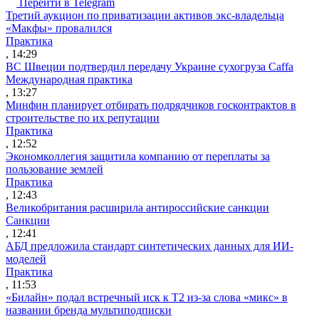
Перейти в Telegram
Третий аукцион по приватизации активов экс-владельца
«Макфы» провалился
Практика
, 14:29
ВС Швеции подтвердил передачу Украине сухогруза Caffa
Международная практика
, 13:27
Минфин планирует отбирать подрядчиков госконтрактов в
строительстве по их репутации
Практика
, 12:52
Экономколлегия защитила компанию от переплаты за
пользование землей
Практика
, 12:43
Великобритания расширила антироссийские санкции
Санкции
, 12:41
АБД предложила стандарт синтетических данных для ИИ-
моделей
Практика
, 11:53
«Билайн» подал встречный иск к Т2 из-за слова «микс» в
названии бренда мультиподписки