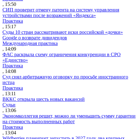
, 15:50
СИП проверит отмену патента на систему управления
устройствами после возражений «Яндекса»
Практика
, 15:17
Суды 10 стран рассматривают иски российской «дочки»
Google о возврате дивидендов
Международная практика
, 14:09
ФАС раскрыла схему ограничения конкуренции в СРО
«Единство»
Практика
, 14:08
Суд снял арбитражную оговорку по просьбе иностранного
истца
Практика
, 13:11
ВККС открыла шесть новых вакансий
Судьи
, 13:06
Экономколлегия решит, можно ли уменьшить сумму гарантии
на стоимость выполненных работ
Практика
, 13:04
Wildberries планирует запустить в 2027 году два крупных