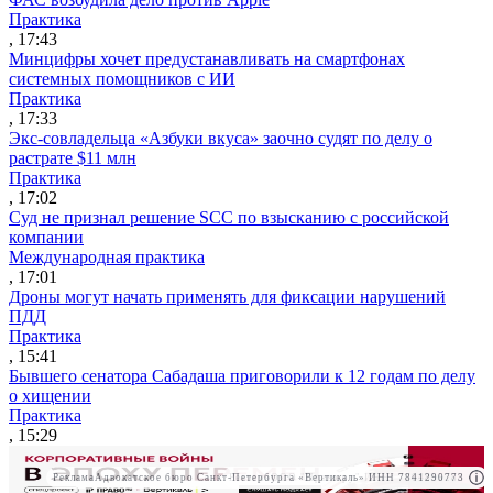
Практика
, 17:43
Минцифры хочет предустанавливать на смартфонах
системных помощников с ИИ
Практика
, 17:33
Экс-совладельца «Азбуки вкуса» заочно судят по делу о
растрате $11 млн
Практика
, 17:02
Суд не признал решение SCC по взысканию с российской
компании
Международная практика
, 17:01
Дроны могут начать применять для фиксации нарушений
ПДД
Практика
, 15:41
Бывшего сенатора Сабадаша приговорили к 12 годам по делу
о хищении
Практика
, 15:29
Реклама
Адвокатское бюро Санкт-Петербурга «Вертикаль» ИНН 7841290773
Реклама
ООО "Право.ру" ИНН: 7704835288