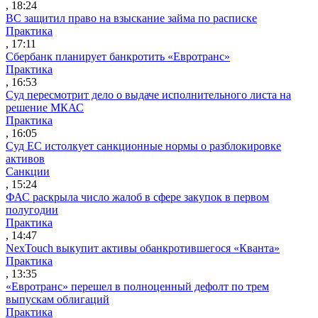
, 18:24
ВС защитил право на взыскание займа по расписке
Практика
, 17:11
Сбербанк планирует банкротить «Евротранс»
Практика
, 16:53
Суд пересмотрит дело о выдаче исполнительного листа на
решение МКАС
Практика
, 16:05
Суд ЕС истолкует санкционные нормы о разблокировке
активов
Санкции
, 15:24
ФАС раскрыла число жалоб в сфере закупок в первом
полугодии
Практика
, 14:47
NexTouch выкупит активы обанкротившегося «Кванта»
Практика
, 13:35
«Евротранс» перешел в полноценный дефолт по трем
выпускам облигаций
Практика