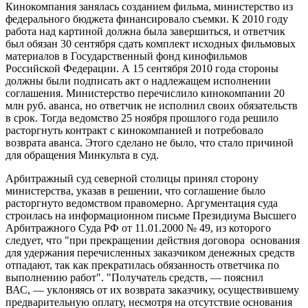
Кинокомпания занялась созданием фильма, министерство из
федерального бюджета финансировало съемки. К 2010 году
работа над картиной должна была завершиться, и ответчик
был обязан 30 сентября сдать комплект исходных фильмовых
материалов в Государственный фонд кинофильмов
Российской Федерации. А 15 сентября 2010 года стороны
должны были подписать акт о надлежащем исполнении
соглашения. Министерство перечислило кинокомпании 20
млн руб. аванса, но ответчик не исполнил своих обязательств
в срок. Тогда ведомство 25 ноября прошлого года решило
расторгнуть контракт с кинокомпанией и потребовало
возврата аванса. Этого сделано не было, что стало причиной
для обращения Минкульта в суд.
Арбитражный суд северной столицы принял сторону
министерства, указав в решении, что соглашение было
расторгнуто ведомством правомерно. Аргументация суда
строилась на информационном письме Президиума Высшего
Арбитражного Суда РФ от 11.01.2000 № 49, из которого
следует, что "при прекращении действия договора основания
для удержания перечисленных заказчиком денежных средств
отпадают, так как прекратилась обязанность ответчика по
выполнению работ". "Получатель средств, — пояснил
ВАС, — уклоняясь от их возврата заказчику, осуществившему
предварительную оплату, несмотря на отсутствие основания