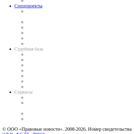
Важнейшие правовые темы в прессе
Спецпроекты
Подкаст «В здравом уме
и твёрдой памяти»
Legal Design
Банкротная панорама
Советы для литигаторов
Сговоры на торгах
Авто
Судебная база
Картотека арбитражных дел
Решения арбитражных судов
Календарь рассмотрения арбитражных дел
Досье судей
Информация о судах
RSS лента новостей
Вакансии для юристов
Сервисы
Справочно-правовая система
Casebook: мониторинг дел
и компаний
Caselook: поиск и анализ практики
CASE.ONE: управление юридической службой
© ООО «Правовые новости». 2008-2026.
Номер свидетельства