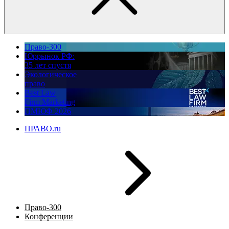
Право-300
Юррынок РФ:
35 лет спустя
Экологическое
право
Best Law
Firm Marketing
ПМЮФ 2026
ПРАВО.ru
Право-300
Конференции