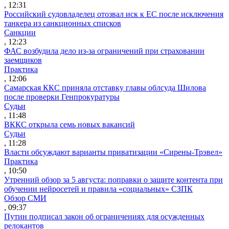
, 12:31
Российский судовладелец отозвал иск к ЕС после исключения
танкера из санкционных списков
Санкции
, 12:23
ФАС возбудила дело из-за ограничений при страховании
заемщиков
Практика
, 12:06
Самарская ККС приняла отставку главы облсуда Шилова
после проверки Генпрокуратуры
Судьи
, 11:48
ВККС открыла семь новых вакансий
Судьи
, 11:28
Власти обсуждают варианты приватизации «Сирены-Трэвел»
Практика
, 10:50
Утренний обзор за 5 августа: поправки о защите контента при
обучении нейросетей и правила «социальных» СЗПК
Обзор СМИ
, 09:37
Путин подписал закон об ограничениях для осужденных
релокантов