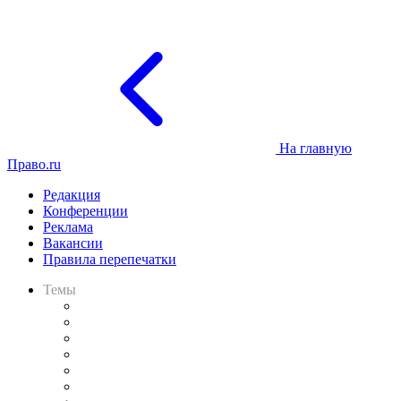
На главную
Право.ru
Редакция
Конференции
Реклама
Вакансии
Правила перепечатки
Темы
Практика
Законодательство
Процесс
Исследования
Рынок юридических услуг
Юридическое сообщество