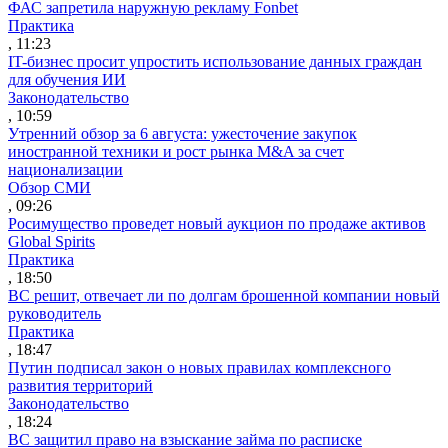
ФАС запретила наружную рекламу Fonbet
Практика
, 11:23
IT-бизнес просит упростить использование данных граждан
для обучения ИИ
Законодательство
, 10:59
Утренний обзор за 6 августа: ужесточение закупок
иностранной техники и рост рынка M&A за счет
национализации
Обзор СМИ
, 09:26
Росимущество проведет новый аукцион по продаже активов
Global Spirits
Практика
, 18:50
ВС решит, отвечает ли по долгам брошенной компании новый
руководитель
Практика
, 18:47
Путин подписал закон о новых правилах комплексного
развития территорий
Законодательство
, 18:24
ВС защитил право на взыскание займа по расписке