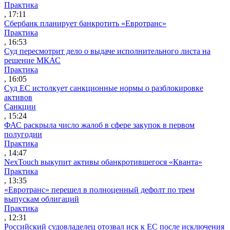
Практика
, 17:11
Сбербанк планирует банкротить «Евротранс»
Практика
, 16:53
Суд пересмотрит дело о выдаче исполнительного листа на
решение МКАС
Практика
, 16:05
Суд ЕС истолкует санкционные нормы о разблокировке
активов
Санкции
, 15:24
ФАС раскрыла число жалоб в сфере закупок в первом
полугодии
Практика
, 14:47
NexTouch выкупит активы обанкротившегося «Кванта»
Практика
, 13:35
«Евротранс» перешел в полноценный дефолт по трем
выпускам облигаций
Практика
, 12:31
Российский судовладелец отозвал иск к ЕС после исключения