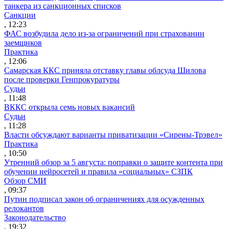
танкера из санкционных списков
Санкции
, 12:23
ФАС возбудила дело из-за ограничений при страховании
заемщиков
Практика
, 12:06
Самарская ККС приняла отставку главы облсуда Шилова
после проверки Генпрокуратуры
Судьи
, 11:48
ВККС открыла семь новых вакансий
Судьи
, 11:28
Власти обсуждают варианты приватизации «Сирены-Трэвел»
Практика
, 10:50
Утренний обзор за 5 августа: поправки о защите контента при
обучении нейросетей и правила «социальных» СЗПК
Обзор СМИ
, 09:37
Путин подписал закон об ограничениях для осужденных
релокантов
Законодательство
, 19:32