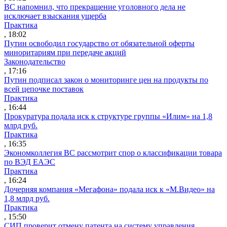
ВС напомнил, что прекращение уголовного дела не
исключает взыскания ущерба
Практика
, 18:02
Путин освободил государство от обязательной оферты
миноритариям при передаче акций
Законодательство
, 17:16
Путин подписал закон о мониторинге цен на продукты по
всей цепочке поставок
Практика
, 16:44
Прокуратура подала иск к структуре группы «Илим» на 1,8
млрд руб.
Практика
, 16:35
Экономколлегия ВС рассмотрит спор о классификации товара
по ВЭД ЕАЭС
Практика
, 16:24
Дочерняя компания «Мегафона» подала иск к «М.Видео» на
1,8 млрд руб.
Практика
, 15:50
СИП проверит отмену патента на систему управления