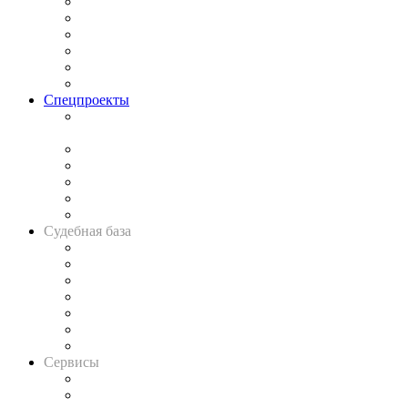
Законодательство
Процесс
Исследования
Рынок юридических услуг
Юридическое сообщество
Важнейшие правовые темы в прессе
Спецпроекты
Подкаст «В здравом уме
и твёрдой памяти»
Legal Design
Банкротная панорама
Советы для литигаторов
Сговоры на торгах
Авто
Судебная база
Картотека арбитражных дел
Решения арбитражных судов
Календарь рассмотрения арбитражных дел
Досье судей
Информация о судах
RSS лента новостей
Вакансии для юристов
Сервисы
Справочно-правовая система
Casebook: мониторинг дел