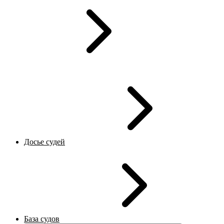
Досье судей
База судов