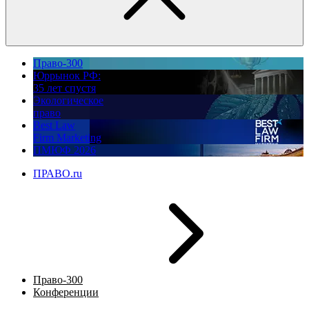
Право-300
Юррынок РФ:
35 лет спустя
Экологическое
право
Best Law
Firm Marketing
ПМЮФ 2026
ПРАВО.ru
Право-300
Конференции