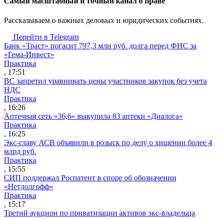
Cамый масштабный и точный канал о праве
Рассказываем о важных деловых и юридических событиях.
Перейти в Telegram
Банк «Траст» погасит 797,3 млн руб. долга перед ФНС за
«Гема-Инвест»
Практика
, 17:51
ВС запретил уравнивать цены участников закупок без учета
НДС
Практика
, 16:26
Аптечная сеть «36,6» выкупила 83 аптеки «Диалога»
Практика
, 16:25
Экс-главу АСВ объявили в розыск по делу о хищении более 4
млрд руб.
Практика
, 15:55
СИП поддержал Роспатент в споре об обозначении
«Нетдолгофф»
Практика
, 15:17
Третий аукцион по приватизации активов экс-владельца