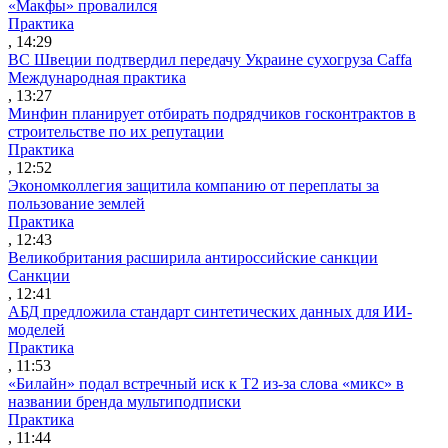
«Макфы» провалился
Практика
, 14:29
ВС Швеции подтвердил передачу Украине сухогруза Caffa
Международная практика
, 13:27
Минфин планирует отбирать подрядчиков госконтрактов в
строительстве по их репутации
Практика
, 12:52
Экономколлегия защитила компанию от переплаты за
пользование землей
Практика
, 12:43
Великобритания расширила антироссийские санкции
Санкции
, 12:41
АБД предложила стандарт синтетических данных для ИИ-
моделей
Практика
, 11:53
«Билайн» подал встречный иск к Т2 из-за слова «микс» в
названии бренда мультиподписки
Практика
, 11:44