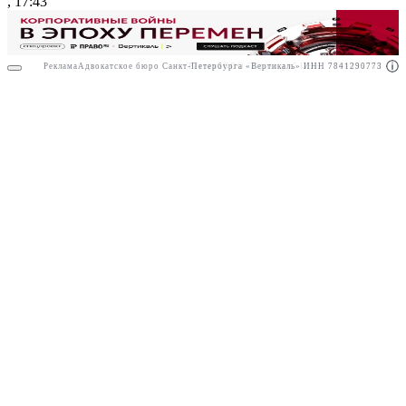
, 17:43
Реклама
Адвокатское бюро Санкт-Петербурга «Вертикаль» ИНН 7841290773
Реклама
ООО "Право.ру" ИНН: 7704835288