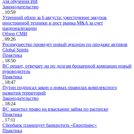
для обучения ИИ
Законодательство
, 10:59
Утренний обзор за 6 августа: ужесточение закупок
иностранной техники и рост рынка M&A за счет
национализации
Обзор СМИ
, 09:26
Росимущество проведет новый аукцион по продаже активов
Global Spirits
Практика
, 18:50
ВС решит, отвечает ли по долгам брошенной компании новый
руководитель
Практика
, 18:47
Путин подписал закон о новых правилах комплексного
развития территорий
Законодательство
, 18:24
ВС защитил право на взыскание займа по расписке
Практика
, 17:11
Сбербанк планирует банкротить «Евротранс»
Практика