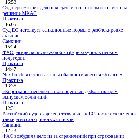
, 16:53
Суд пересмотрит дело о выдаче исполнительного листа на
решение МКАС
Практика
, 16:05
Суд ЕС истолкует санкционные нормы о разблокировке
активов
Санкции
, 15:24
ФАС раскрыла число жалоб в сфере закупок в первом
полугодии
Практика
, 14:47
NexTouch выкупит активы обанкротившегося «Кванта»
Практика
, 13:35
«Евротранс» перешел в полноценный дефолт по трем
выпускам облигаций
Практика
, 12:31
Российский судовладелец отозвал иск к ЕС после исключения
танкера из санкционных списков
Санкции
, 12:23
ФАС возбудила дело из-за ограничений при страховании