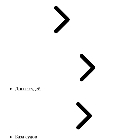
Досье судей
База судов