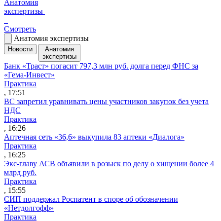
Анатомия
экспертизы
Смотреть
Анатомия экспертизы
Новости
Анатомия
экспертизы
Банк «Траст» погасит 797,3 млн руб. долга перед ФНС за
«Гема-Инвест»
Практика
, 17:51
ВС запретил уравнивать цены участников закупок без учета
НДС
Практика
, 16:26
Аптечная сеть «36,6» выкупила 83 аптеки «Диалога»
Практика
, 16:25
Экс-главу АСВ объявили в розыск по делу о хищении более 4
млрд руб.
Практика
, 15:55
СИП поддержал Роспатент в споре об обозначении
«Нетдолгофф»
Практика