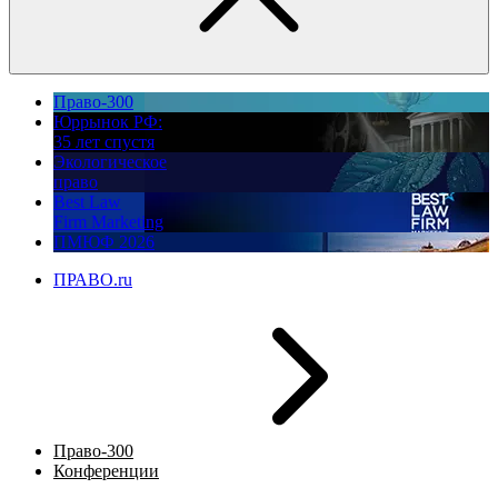
Право-300
Юррынок РФ:
35 лет спустя
Экологическое
право
Best Law
Firm Marketing
ПМЮФ 2026
ПРАВО.ru
Право-300
Конференции