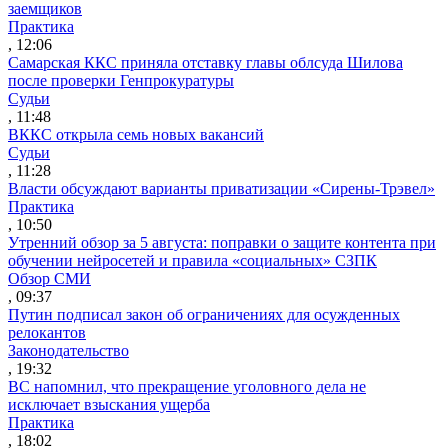
заемщиков
Практика
, 12:06
Самарская ККС приняла отставку главы облсуда Шилова
после проверки Генпрокуратуры
Судьи
, 11:48
ВККС открыла семь новых вакансий
Судьи
, 11:28
Власти обсуждают варианты приватизации «Сирены-Трэвел»
Практика
, 10:50
Утренний обзор за 5 августа: поправки о защите контента при
обучении нейросетей и правила «социальных» СЗПК
Обзор СМИ
, 09:37
Путин подписал закон об ограничениях для осужденных
релокантов
Законодательство
, 19:32
ВС напомнил, что прекращение уголовного дела не
исключает взыскания ущерба
Практика
, 18:02