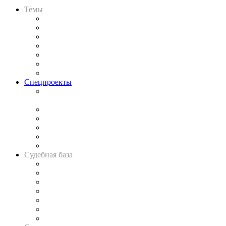
Темы
Практика
Законодательство
Процесс
Исследования
Рынок юридических услуг
Юридическое сообщество
Важнейшие правовые темы в прессе
Спецпроекты
Подкаст «В здравом уме
и твёрдой памяти»
Legal Design
Банкротная панорама
Советы для литигаторов
Сговоры на торгах
Авто
Судебная база
Картотека арбитражных дел
Решения арбитражных судов
Календарь рассмотрения арбитражных дел
Досье судей
Информация о судах
RSS лента новостей
Вакансии для юристов