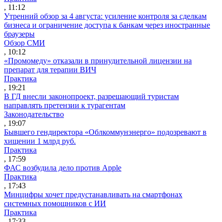
, 11:12
Утренний обзор за 4 августа: усиление контроля за сделкам
бизнеса и ограничение доступа к банкам через иностранные
браузеры
Обзор СМИ
, 10:12
«Промомеду» отказали в принудительной лицензии на
препарат для терапии ВИЧ
Практика
, 19:21
В ГД внесли законопроект, разрешающий туристам
направлять претензии к турагентам
Законодательство
, 19:07
Бывшего гендиректора «Облкоммунэнерго» подозревают в
хищении 1 млрд руб.
Практика
, 17:59
ФАС возбудила дело против Apple
Практика
, 17:43
Минцифры хочет предустанавливать на смартфонах
системных помощников с ИИ
Практика
, 17:33