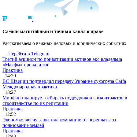
Cамый масштабный и точный канал о праве
Рассказываем о важных деловых и юридических событиях.
Перейти в Telegram
Третий аукцион по приватизации активов экс-владельца
«Макфы» провалился
Практика
, 14:29
ВС Швеции подтвердил передачу Украине сухогруза Caffa
Международная практика
, 13:27
Минфин планирует отбирать подрядчиков госконтрактов в
строительстве по их репутации
Практика
, 12:52
Экономколлегия защитила компанию от переплаты за
пользование землей
Практика
, 12:43