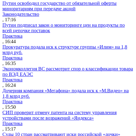
Путин освободил государство от обязательной оферты
миноритариям при передаче акций
Законодательство
, 17:16
Путин подписал закон о мониторинге цен на продукты по
всей цепочке поставок
Практика
, 16:44
Прокуратура подала иск к структуре группы «Илим» на 1,8
млрд руб.
Практика
, 16:35
Экономколлегия ВС рассмотрит спор о классификации товара
по ВЭД ЕАЭС
Практика
, 16:24
Дочерняя компания «Мегафона» подала иск к «М.Видео» на
1,8 млрд руб.
Практика
, 15:50
СИП проверит отмену патента на систему управления
устройствами после возражений «Яндекса»
Практика
, 15:17
Суды 10 стран рассматривают иски российской «дочки»