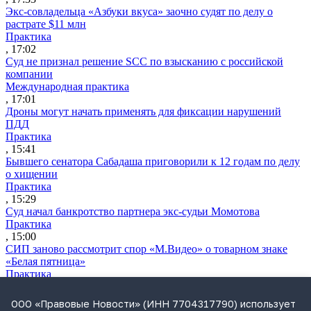
Экс-совладельца «Азбуки вкуса» заочно судят по делу о
растрате $11 млн
Практика
, 17:02
Суд не признал решение SCC по взысканию с российской
компании
Международная практика
, 17:01
Дроны могут начать применять для фиксации нарушений
ПДД
Практика
, 15:41
Бывшего сенатора Сабадаша приговорили к 12 годам по делу
о хищении
Практика
, 15:29
Суд начал банкротство партнера экс-судьи Момотова
Практика
, 15:00
СИП заново рассмотрит спор «М.Видео» о товарном знаке
«Белая пятница»
Практика
, 14:45
«Страшно — и страшно интересно»: космонавт Кикина о том,
ООО «Правовые Новости» (ИНН 7704317790) использует