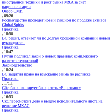
иностранной техники и рост рынка M&A за счет
национализации
Обзор СМИ
, 09:26
Росимущество проведет новый аукцион по продаже активов
Global Spirits
Практика
, 18:50
ВС решит, отвечает ли по долгам брошенной компании новый
руководитель
Практика
, 18:47
Путин подписал закон о новых правилах комплексного
развития территорий
Законодательство
, 18:24
ВС защитил право на взыскание займа по расписке
Практика
, 17:11
Сбербанк планирует банкротить «Евротранс»
Практика
, 16:53
Суд пересмотрит дело о выдаче исполнительного листа на
решение МКАС
Практика