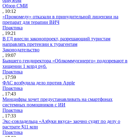
браузеры
Обзор СМИ
, 10:12
«Промомеду» отказали в принудительной лицензии на
препарат для терапии ВИЧ
Практика
, 19:21
В ГД внесли законопроект, разрешающий туристам
направлять претензии к турагентам
Законодательство
, 19:07
Бывшего гендиректора «Облкоммунэнерго» подозревают в
хищении 1 млрд руб.
Практика
, 17:59
ФАС возбудила дело против Apple
Практика
, 17:43
Минцифры хочет предустанавливать на смартфонах
системных помощников с ИИ
Практика
, 17:33
Экс-совладельца «Азбуки вкуса» заочно судят по делу о
растрате $11 млн
Практика