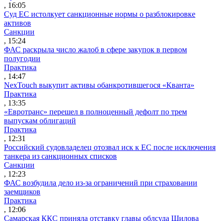
, 16:05
Суд ЕС истолкует санкционные нормы о разблокировке
активов
Санкции
, 15:24
ФАС раскрыла число жалоб в сфере закупок в первом
полугодии
Практика
, 14:47
NexTouch выкупит активы обанкротившегося «Кванта»
Практика
, 13:35
«Евротранс» перешел в полноценный дефолт по трем
выпускам облигаций
Практика
, 12:31
Российский судовладелец отозвал иск к ЕС после исключения
танкера из санкционных списков
Санкции
, 12:23
ФАС возбудила дело из-за ограничений при страховании
заемщиков
Практика
, 12:06
Самарская ККС приняла отставку главы облсуда Шилова