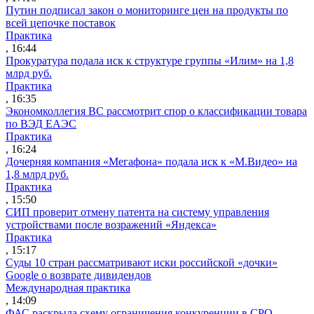
Путин подписал закон о мониторинге цен на продукты по
всей цепочке поставок
Практика
, 16:44
Прокуратура подала иск к структуре группы «Илим» на 1,8
млрд руб.
Практика
, 16:35
Экономколлегия ВС рассмотрит спор о классификации товара
по ВЭД ЕАЭС
Практика
, 16:24
Дочерняя компания «Мегафона» подала иск к «М.Видео» на
1,8 млрд руб.
Практика
, 15:50
СИП проверит отмену патента на систему управления
устройствами после возражений «Яндекса»
Практика
, 15:17
Суды 10 стран рассматривают иски российской «дочки»
Google о возврате дивидендов
Международная практика
, 14:09
ФАС раскрыла схему ограничения конкуренции в СРО