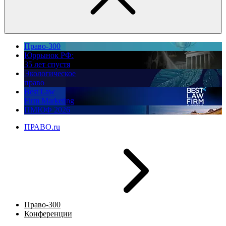
Право-300
Юррынок РФ:
35 лет спустя
Экологическое
право
Best Law
Firm Marketing
ПМЮФ 2026
ПРАВО.ru
Право-300
Конференции