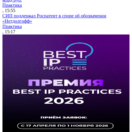
Практика
, 15:55
СИП поддержал Роспатент в споре об обозначении
«Нетдолгофф»
Практика
, 15:17