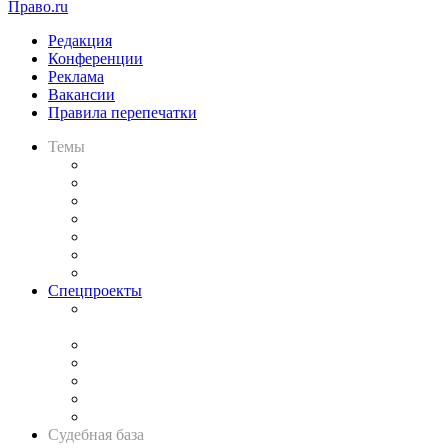
Право.ru
Редакция
Конференции
Реклама
Вакансии
Правила перепечатки
Темы
Практика
Законодательство
Процесс
Исследования
Рынок юридических услуг
Юридическое сообщество
Важнейшие правовые темы в прессе
Спецпроекты
Подкаст «В здравом уме
и твёрдой памяти»
Legal Design
Банкротная панорама
Советы для литигаторов
Сговоры на торгах
Авто
Судебная база