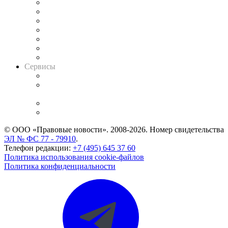
Картотека арбитражных дел
Решения арбитражных судов
Календарь рассмотрения арбитражных дел
Досье судей
Информация о судах
RSS лента новостей
Вакансии для юристов
Сервисы
Справочно-правовая система
Casebook: мониторинг дел
и компаний
Caselook: поиск и анализ практики
CASE.ONE: управление юридической службой
© ООО «Правовые новости». 2008-2026.
Номер свидетельства
ЭЛ № ФС 77 - 79910
.
Телефон редакции:
+7 (495) 645 37 60
Политика использования cookie-файлов
Политика конфиденциальности