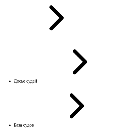
Досье судей
База судов