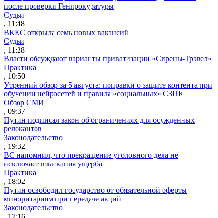
после проверки Генпрокуратуры
Судьи
, 11:48
ВККС открыла семь новых вакансий
Судьи
, 11:28
Власти обсуждают варианты приватизации «Сирены-Трэвел»
Практика
, 10:50
Утренний обзор за 5 августа: поправки о защите контента при
обучении нейросетей и правила «социальных» СЗПК
Обзор СМИ
, 09:37
Путин подписал закон об ограничениях для осужденных
релокантов
Законодательство
, 19:32
ВС напомнил, что прекращение уголовного дела не
исключает взыскания ущерба
Практика
, 18:02
Путин освободил государство от обязательной оферты
миноритариям при передаче акций
Законодательство
, 17:16