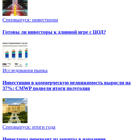
Спецвыпуск: инвестиции
Готовы ли инвесторы к длинной игре с ЦОД?
Исследования рынка
Инвестиции в коммерческую недвижимость выросли на
37%: CMWP подвели итоги полугодия
Спецвыпуск: итоги года
Инвесторы переходят из защиты в нападение