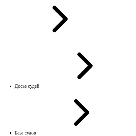
Досье судей
База судов