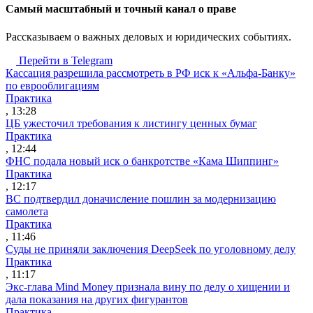
Cамый масштабный и точный канал о праве
Рассказываем о важных деловых и юридических событиях.
Перейти в Telegram
Кассация разрешила рассмотреть в РФ иск к «Альфа-Банку»
по еврооблигациям
Практика
, 13:28
ЦБ ужесточил требования к листингу ценных бумаг
Практика
, 12:44
ФНС подала новый иск о банкротстве «Кама Шиппинг»
Практика
, 12:17
ВС подтвердил доначисление пошлин за модернизацию
самолета
Практика
, 11:46
Суды не приняли заключения DeepSeek по уголовному делу
Практика
, 11:17
Экс-глава Mind Money признала вину по делу о хищении и
дала показания на других фигурантов
Практика