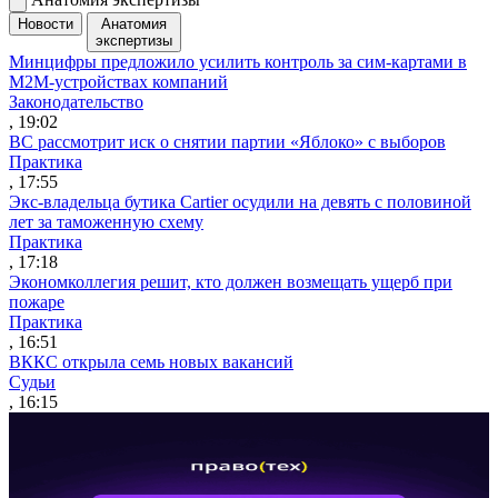
Новости
Анатомия
экспертизы
Минцифры предложило усилить контроль за сим-картами в
M2M-устройствах компаний
Законодательство
, 19:02
ВС рассмотрит иск о снятии партии «Яблоко» с выборов
Практика
, 17:55
Экс-владельца бутика Cartier осудили на девять с половиной
лет за таможенную схему
Практика
, 17:18
Экономколлегия решит, кто должен возмещать ущерб при
пожаре
Практика
, 16:51
ВККС открыла семь новых вакансий
Судьи
, 16:15