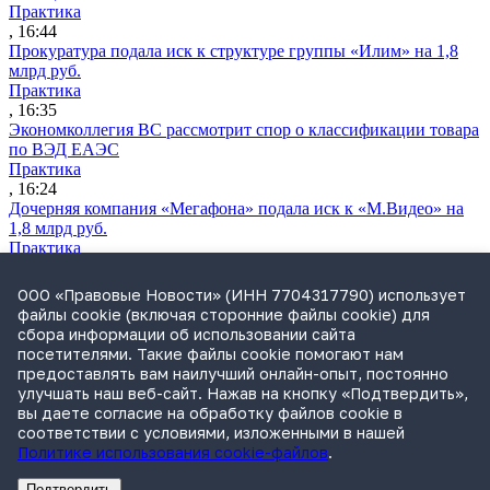
Практика
, 16:44
Прокуратура подала иск к структуре группы «Илим» на 1,8
млрд руб.
Практика
, 16:35
Экономколлегия ВС рассмотрит спор о классификации товара
по ВЭД ЕАЭС
Практика
, 16:24
Дочерняя компания «Мегафона» подала иск к «М.Видео» на
1,8 млрд руб.
Практика
, 15:50
СИП проверит отмену патента на систему управления
ООО «Правовые Новости» (ИНН 7704317790) использует
устройствами после возражений «Яндекса»
файлы cookie (включая сторонние файлы cookie) для
Практика
сбора информации об использовании сайта
, 15:17
посетителями. Такие файлы cookie помогают нам
Суды 10 стран рассматривают иски российской «дочки»
предоставлять вам наилучший онлайн-опыт, постоянно
Google о возврате дивидендов
улучшать наш веб-сайт. Нажав на кнопку «Подтвердить»,
Международная практика
вы даете согласие на обработку файлов cookie в
, 14:09
соответствии с условиями, изложенными в нашей
Политике использования cookie-файлов
.
Подтвердить