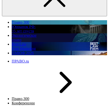
Право-300
Юррынок РФ:
35 лет спустя
Экологическое
право
Best Law
Firm Marketing
ПМЮФ 2026
ПРАВО.ru
Право-300
Конференции