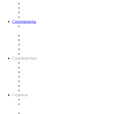
Исследования
Рынок юридических услуг
Юридическое сообщество
Важнейшие правовые темы в прессе
Спецпроекты
Подкаст «В здравом уме
и твёрдой памяти»
Legal Design
Банкротная панорама
Советы для литигаторов
Сговоры на торгах
Авто
Судебная база
Картотека арбитражных дел
Решения арбитражных судов
Календарь рассмотрения арбитражных дел
Досье судей
Информация о судах
RSS лента новостей
Вакансии для юристов
Сервисы
Справочно-правовая система
Casebook: мониторинг дел
и компаний
Caselook: поиск и анализ практики