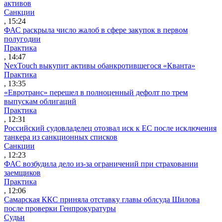
активов
Санкции
, 15:24
ФАС раскрыла число жалоб в сфере закупок в первом
полугодии
Практика
, 14:47
NexTouch выкупит активы обанкротившегося «Кванта»
Практика
, 13:35
«Евротранс» перешел в полноценный дефолт по трем
выпускам облигаций
Практика
, 12:31
Российский судовладелец отозвал иск к ЕС после исключения
танкера из санкционных списков
Санкции
, 12:23
ФАС возбудила дело из-за ограничений при страховании
заемщиков
Практика
, 12:06
Самарская ККС приняла отставку главы облсуда Шилова
после проверки Генпрокуратуры
Судьи