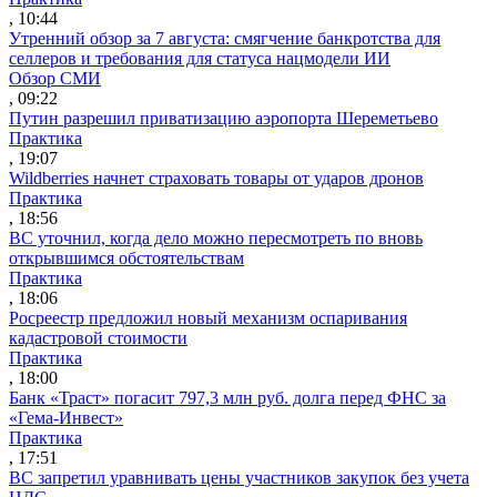
, 10:44
Утренний обзор за 7 августа: смягчение банкротства для
селлеров и требования для статуса нацмодели ИИ
Обзор СМИ
, 09:22
Путин разрешил приватизацию аэропорта Шереметьево
Практика
, 19:07
Wildberries начнет страховать товары от ударов дронов
Практика
, 18:56
ВС уточнил, когда дело можно пересмотреть по вновь
открывшимся обстоятельствам
Практика
, 18:06
Росреестр предложил новый механизм оспаривания
кадастровой стоимости
Практика
, 18:00
Банк «Траст» погасит 797,3 млн руб. долга перед ФНС за
«Гема-Инвест»
Практика
, 17:51
ВС запретил уравнивать цены участников закупок без учета