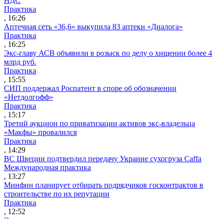
НДС
Практика
, 16:26
Аптечная сеть «36,6» выкупила 83 аптеки «Диалога»
Практика
, 16:25
Экс-главу АСВ объявили в розыск по делу о хищении более 4
млрд руб.
Практика
, 15:55
СИП поддержал Роспатент в споре об обозначении
«Нетдолгофф»
Практика
, 15:17
Третий аукцион по приватизации активов экс-владельца
«Макфы» провалился
Практика
, 14:29
ВС Швеции подтвердил передачу Украине сухогруза Caffa
Международная практика
, 13:27
Минфин планирует отбирать подрядчиков госконтрактов в
строительстве по их репутации
Практика
, 12:52