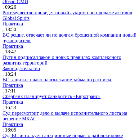
Обзор СМИ
, 09:26
Росимущество проведет новый аукцион по продаже активов
Global Spirits
Практика
, 18:50
ВС решит, отвечает ли по долгам брошенной компании новый
руководитель
Практика
, 18:47
Путин подписал закон о новых правилах комплексного
развития территорий
Законодательство
, 18:24
ВС защитил право на взыскание займа по расписке
Практика
, 17:11
Сбербанк планирует банкротить «Евротранс»
Практика
, 16:53
Суд пересмотрит дело о выдаче исполнительного листа на
решение МКАС
Практика
, 16:05
Суд ЕС истолкует санкционные нормы о разблокировке