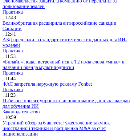
Экономколлегия защитила компанию от переплаты за
пользование землей
Практика
, 12:43
Великобритания расширила антироссийские санкции
Санкции
, 12:41
АБД предложила стандарт синтетических данных для ИИ-
моделей
Практика
, 11:53
«Билайн» подал встречный иск к Т2 из-за слова «микс» в
названии бренда мультиподписки
Практика
, 11:44
ФАС запретила наружную рекламу Fonbet
Практика
, 11:23
IT-бизнес просит упростить использование данных граждан
для обучения ИИ
Законодательство
, 10:59
Утренний обзор за 6 августа: ужесточение закупок
иностранной техники и рост рынка M&A за счет
национализации