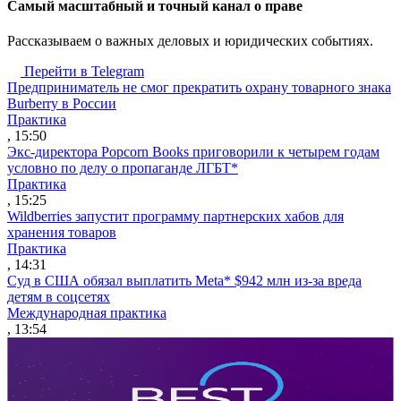
Cамый масштабный и точный канал о праве
Рассказываем о важных деловых и юридических событиях.
Перейти в Telegram
Предприниматель не смог прекратить охрану товарного знака
Burberry в России
Практика
, 15:50
Экс-директора Popcorn Books приговорили к четырем годам
условно по делу о пропаганде ЛГБТ*
Практика
, 15:25
Wildberries запустит программу партнерских хабов для
хранения товаров
Практика
, 14:31
Суд в США обязал выплатить Meta* $942 млн из-за вреда
детям в соцсетях
Международная практика
, 13:54