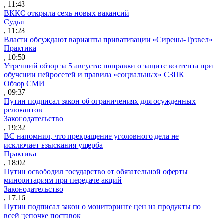
, 11:48
ВККС открыла семь новых вакансий
Судьи
, 11:28
Власти обсуждают варианты приватизации «Сирены-Трэвел»
Практика
, 10:50
Утренний обзор за 5 августа: поправки о защите контента при
обучении нейросетей и правила «социальных» СЗПК
Обзор СМИ
, 09:37
Путин подписал закон об ограничениях для осужденных
релокантов
Законодательство
, 19:32
ВС напомнил, что прекращение уголовного дела не
исключает взыскания ущерба
Практика
, 18:02
Путин освободил государство от обязательной оферты
миноритариям при передаче акций
Законодательство
, 17:16
Путин подписал закон о мониторинге цен на продукты по
всей цепочке поставок