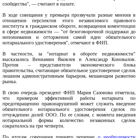
сообщества", — считают в палате.
В ходе совещания у премьера прозвучали разные мнения в
отношении перспектив этого независимого правового
института в гражданском обороте, возвращения компетенции
в сфере недвижимости — "от безоговорочной поддержки до
непонимания и отторжения самой идеи обязательного
нотариального удостоверения", отмечают в ФНП.
В частности, за "нотариат в обороте недвижимости"
высказались Вениамин Яковлев и Александр Коновалов.
Против – представители экономического блока
правительства, считающие обязательное удостоверение сделок
лишним административным барьером, мешающим развитию
рынка.
В свою очередь президент ФНП Мария Сазонова отметила,
что примером эффективной работы нотариата по
предотвращению правонарушений может служить введение
обязательного нотариального удостоверения сделок по
отчуждению долей ООО. По ее словам, с момента введения
нотариальной формы количество незаконных сделок
сократилось на три четверти.
По итогам совещания принято решение
о необходимости