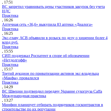
, 17:51
ВС запретил уравнивать цены участников закупок без учета
НДС
Практика
, 16:26
Аптечная сеть «36,6» выкупила 83 аптеки «Диалога»
Практика
, 16:25
Экс-главу АСВ объявили в розыск по делу о хищении более 4
млрд руб.
Практика
, 15:55
СИП поддержал Роспатент в споре об обозначении
«Нетдолгофф»
Практика
, 15:17
Третий аукцион по приватизации активов экс-владельца
«Макфы» провалился
Практика
, 14:29
ВС Швеции подтвердил передачу Украине сухогруза Caffa
Международная практика
, 13:27
Минфин планирует отбирать подрядчиков госконтрактов в
строительстве по их репутации