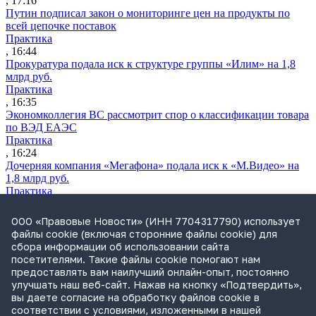
, 17:16
Путин подписал закон о мониторинге цен на продукты по
всей цепочке поставок
Практика
, 16:44
Прокуратура подала иск к структуре группы «Илим» на 1,8
млрд руб.
Практика
, 16:35
Экономколлегия ВС рассмотрит спор о классификации товара
по ВЭД ЕАЭС
Практика
, 16:24
Дочерняя компания «Мегафона» подала иск к «М.Видео» на
1,8 млрд руб.
Практика
, 15:50
СИП проверит отмену патента на систему управления
ООО «Правовые Новости» (ИНН 7704317790) использует
устройствами после возражений «Яндекса»
файлы cookie (включая сторонние файлы cookie) для
Практика
сбора информации об использовании сайта
, 15:17
посетителями. Такие файлы cookie помогают нам
Суды 10 стран рассматривают иски российской «дочки»
предоставлять вам наилучший онлайн-опыт, постоянно
Google о возврате дивидендов
улучшать наш веб-сайт. Нажав на кнопку «Подтвердить»,
Международная практика
вы даете согласие на обработку файлов cookie в
, 14:09
соответствии с условиями, изложенными в нашей