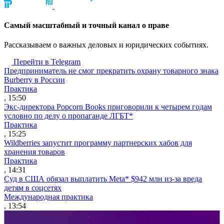
Cамый масштабный и точный канал о праве
Рассказываем о важных деловых и юридических событиях.
Перейти в Telegram
Предприниматель не смог прекратить охрану товарного знака
Burberry в России
Практика
, 15:50
Экс-директора Popcorn Books приговорили к четырем годам
условно по делу о пропаганде ЛГБТ*
Практика
, 15:25
Wildberries запустит программу партнерских хабов для
хранения товаров
Практика
, 14:31
Суд в США обязал выплатить Meta* $942 млн из-за вреда
детям в соцсетях
Международная практика
, 13:54