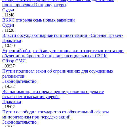
после проверки Генпрокуратуры
Судьи
, 11:48
ВККС открыла семь новых вакансий
Судьи
, 11:28
Власти обсуждают варианты приватизации «Сирены-Трэвел»
Практика
, 10:50
Утренний обзор за 5 августа: поправки о защите контента при
обучении нейросетей и правила «социальных» СЗПК
Обзор СМИ
, 09:37
Путин подписал закон об ограничениях для осужденных
релокантов
Законодательство
, 19:32
ВС напомнил, что прекращение уголовного дела не
исключает взыскания ущерба
Практика
, 18:02
Путин освободил государство от обязательной оферты
миноритариям при передаче акций
Законодательство