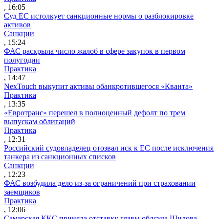
, 16:05
Суд ЕС истолкует санкционные нормы о разблокировке
активов
Санкции
, 15:24
ФАС раскрыла число жалоб в сфере закупок в первом
полугодии
Практика
, 14:47
NexTouch выкупит активы обанкротившегося «Кванта»
Практика
, 13:35
«Евротранс» перешел в полноценный дефолт по трем
выпускам облигаций
Практика
, 12:31
Российский судовладелец отозвал иск к ЕС после исключения
танкера из санкционных списков
Санкции
, 12:23
ФАС возбудила дело из-за ограничений при страховании
заемщиков
Практика
, 12:06
Самарская ККС приняла отставку главы облсуда Шилова