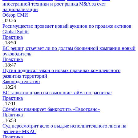
иностранной техники и рост рынка M&A за счет
национализации
Обзор СМИ
, 09:26
Росимущество проведет новый аукцион по продаже активов
Global Spirits
Практика
, 18:50
ВС решит, отвечает ли по долгам брошенной компании новый
руководитель
Практика
, 18:47
Путин подписал закон о новых правилах комплексного
развития территорий
Законодательство
, 18:24
ВС защитил право на взыскание займа по расписке
Практика
, 17:11
Сбербанк планирует банкротить «Евротранс»
Практика
, 16:53
Суд пересмотрит дело о выдаче исполнительного листа на
решение МКАС
Практика