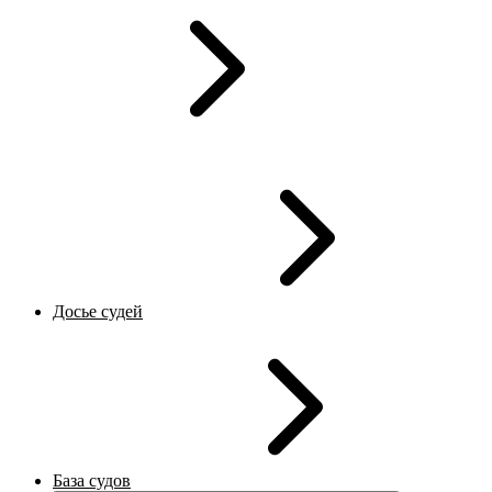
Досье судей
База судов