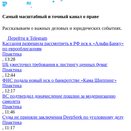
Cамый масштабный и точный канал о праве
Рассказываем о важных деловых и юридических событиях.
Перейти в Telegram
Кассация разрешила рассмотреть в РФ иск к «Альфа-Банку»
по еврооблигациям
Практика
, 13:28
ЦБ ужесточил требования к листингу ценных бумаг
Практика
, 12:44
ФНС подала новый иск о банкротстве «Кама Шиппинг»
Практика
, 12:17
ВС подтвердил доначисление пошлин за модернизацию
самолета
Практика
, 11:46
Суды не приняли заключения DeepSeek по уголовному делу
Практика
, 11:17