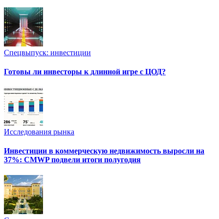
Спецвыпуск: инвестиции
Готовы ли инвесторы к длинной игре с ЦОД?
Исследования рынка
Инвестиции в коммерческую недвижимость выросли на
37%: CMWP подвели итоги полугодия