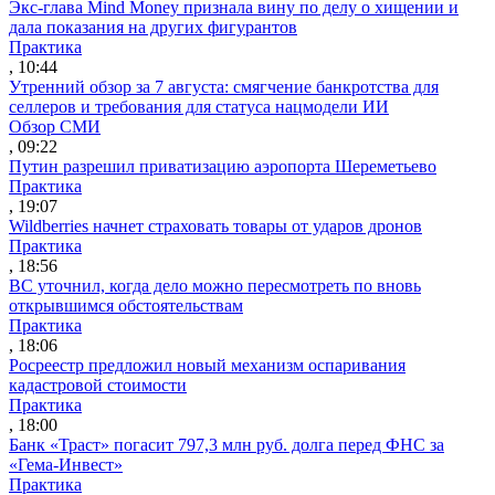
Экс-глава Mind Money признала вину по делу о хищении и
дала показания на других фигурантов
Практика
, 10:44
Утренний обзор за 7 августа: смягчение банкротства для
селлеров и требования для статуса нацмодели ИИ
Обзор СМИ
, 09:22
Путин разрешил приватизацию аэропорта Шереметьево
Практика
, 19:07
Wildberries начнет страховать товары от ударов дронов
Практика
, 18:56
ВС уточнил, когда дело можно пересмотреть по вновь
открывшимся обстоятельствам
Практика
, 18:06
Росреестр предложил новый механизм оспаривания
кадастровой стоимости
Практика
, 18:00
Банк «Траст» погасит 797,3 млн руб. долга перед ФНС за
«Гема-Инвест»
Практика