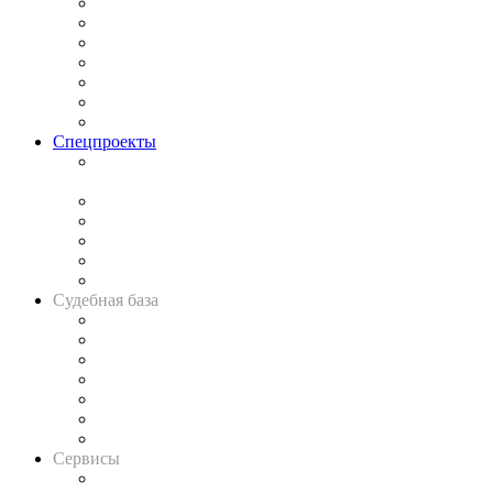
Практика
Законодательство
Процесс
Исследования
Рынок юридических услуг
Юридическое сообщество
Важнейшие правовые темы в прессе
Спецпроекты
Подкаст «В здравом уме
и твёрдой памяти»
Legal Design
Банкротная панорама
Советы для литигаторов
Сговоры на торгах
Авто
Судебная база
Картотека арбитражных дел
Решения арбитражных судов
Календарь рассмотрения арбитражных дел
Досье судей
Информация о судах
RSS лента новостей
Вакансии для юристов
Сервисы
Справочно-правовая система