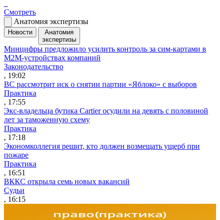
Смотреть
Анатомия экспертизы
Новости
Анатомия
экспертизы
Минцифры предложило усилить контроль за сим-картами в
M2M-устройствах компаний
Законодательство
, 19:02
ВС рассмотрит иск о снятии партии «Яблоко» с выборов
Практика
, 17:55
Экс-владельца бутика Cartier осудили на девять с половиной
лет за таможенную схему
Практика
, 17:18
Экономколлегия решит, кто должен возмещать ущерб при
пожаре
Практика
, 16:51
ВККС открыла семь новых вакансий
Судьи
, 16:15