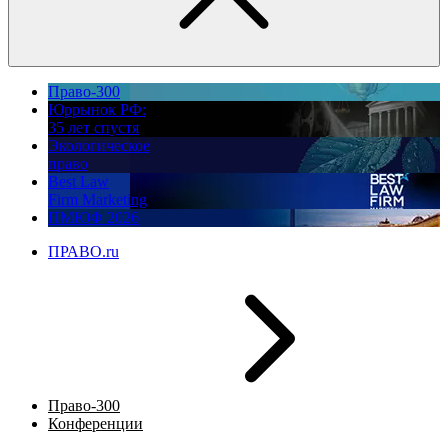
Право-300
Юррынок РФ:
35 лет спустя
Экологическое
право
Best Law
Firm Marketing
ПМЮФ 2026
ПРАВО.ru
Право-300
Конференции